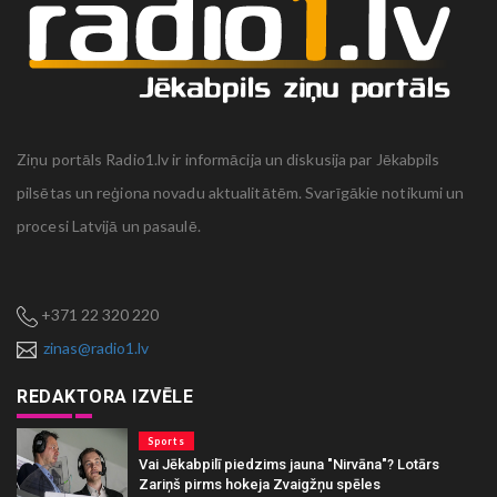
Ziņu portāls Radio1.lv ir informācija un diskusija par Jēkabpils
pilsētas un reģiona novadu aktualitātēm. Svarīgākie notikumi un
procesi Latvijā un pasaulē.
+371 22 320 220
zinas@radio1.lv
REDAKTORA IZVĒLE
Sports
Vai Jēkabpilī piedzims jauna "Nirvāna"? Lotārs
Zariņš pirms hokeja Zvaigžņu spēles