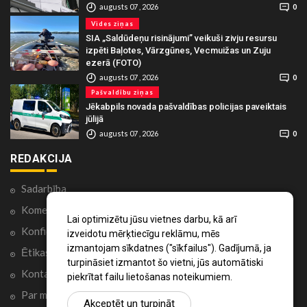
augusts 07 , 2026
0
Vides ziņas
SIA „Saldūdeņu risinājumi” veikuši zivju resursu
izpēti Baļotes, Vārzgūnes, Vecmuižas un Zuju
ezerā (FOTO)
augusts 07 , 2026
0
Pašvaldību ziņas
Jēkabpils novada pašvaldības policijas paveiktais
jūlijā
augusts 07 , 2026
0
REDAKCIJA
Sadarbība
Komentāri portālā
Lai optimizētu jūsu vietnes darbu, kā arī
Konfidencialitātes politika
izveidotu mērķtiecīgu reklāmu, mēs
izmantojam sīkdatnes ("sīkfailus"). Gadījumā, ja
Ētikas kodekss
turpināsiet izmantot šo vietni, jūs automātiski
Kontakti
piekrītat failu lietošanas noteikumiem.
Par mums
Akceptēt un turpināt