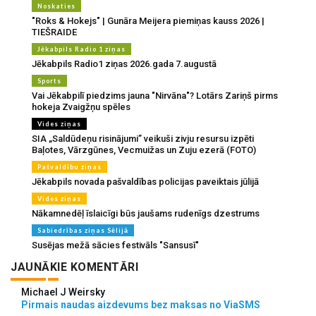
Noskaties
"Roks & Hokejs" | Gunāra Meijera piemiņas kauss 2026 |
TIEŠRAIDE
Jēkabpils Radio 1 ziņas
Jēkabpils Radio1 ziņas 2026.gada 7.augustā
Sports
Vai Jēkabpilī piedzims jauna "Nirvāna"? Lotārs Zariņš pirms
hokeja Zvaigžņu spēles
Vides ziņas
SIA „Saldūdeņu risinājumi” veikuši zivju resursu izpēti
Baļotes, Vārzgūnes, Vecmuižas un Zuju ezerā (FOTO)
Pašvaldību ziņas
Jēkabpils novada pašvaldības policijas paveiktais jūlijā
Vides ziņas
Nākamnedēļ īslaicīgi būs jaušams rudenīgs dzestrums
Sabiedrības ziņas Sēlijā
Susējas mežā sācies festivāls "Sansusī"
JAUNĀKIE KOMENTĀRI
Michael J Weirsky
Pirmais naudas aizdevums bez maksas no ViaSMS