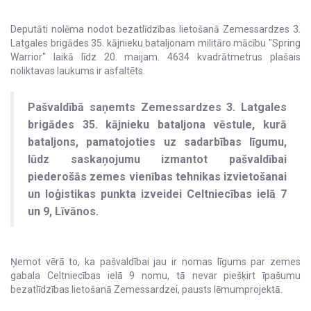
Deputāti nolēma nodot bezatlīdzības lietošanā Zemessardzes 3.
Latgales brigādes 35. kājnieku bataljonam militāro mācību "Spring
Warrior" laikā līdz 20. maijam. 4634 kvadrātmetrus plašais
noliktavas laukums ir asfaltēts.
Pašvaldībā saņemts Zemessardzes 3. Latgales
brigādes 35. kājnieku bataljona vēstule, kurā
bataljons, pamatojoties uz sadarbības līgumu,
lūdz saskaņojumu izmantot pašvaldībai
piederošās zemes vienības tehnikas izvietošanai
un loģistikas punkta izveidei Celtniecības ielā 7
un 9, Līvānos.
Ņemot vērā to, ka pašvaldībai jau ir nomas līgums par zemes
gabala Celtniecības ielā 9 nomu, tā nevar piešķirt īpašumu
bezatlīdzības lietošanā Zemessardzei, pausts lēmumprojektā.