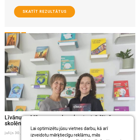
SKATĪT REZULTĀTUS
Līvānu un Mārupes pedagoģes izstrādājušas
L
skolēna rokasgrāmatu "Ķīmija 8.klasei"
a
Lai optimizētu jūsu vietnes darbu, kā arī
julijs 30 , 2026
ju
izveidotu mērķtiecīgu reklāmu, mēs