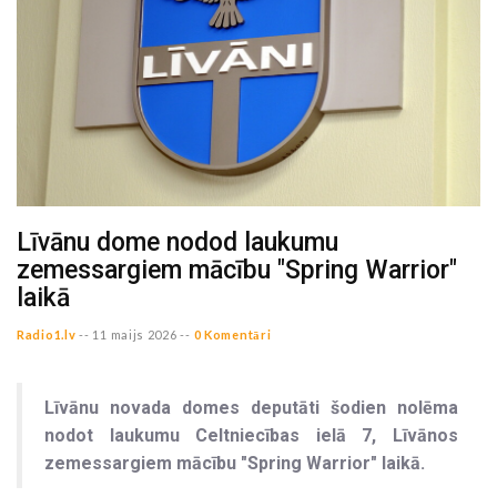
Līvānu dome nodod laukumu
zemessargiem mācību "Spring Warrior"
laikā
Radio1.lv
--
11 maijs 2026 --
0 Komentāri
Līvānu novada domes deputāti šodien nolēma
nodot laukumu Celtniecības ielā 7, Līvānos
zemessargiem mācību "Spring Warrior" laikā.