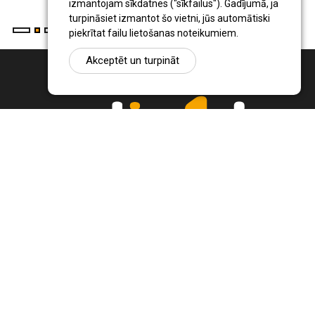
izmantojam sīkdatnes ("sīkfailus"). Gadījumā, ja
turpināsiet izmantot šo vietni, jūs automātiski
piekrītat failu lietošanas noteikumiem.
Akceptēt un turpināt
Ziņu portāls Radio1.lv ir informācija un diskusija par Jēkabpils
pilsētas un reģiona novadu aktualitātēm. Svarīgākie notikumi un
procesi Latvijā un pasaulē.
+371 22 320 220