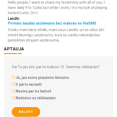
Hello people, I want to share my testimony with all of you. I
have daily 9 to 5 jobs but while I work, I try my luck at playing
instant Lotto. On t...
Landhi
Pirmais naudas aizdevums bez maksas no ViaSMS
Sveiki, mani labie cilvēki, mani sauc Landhi, un es vēlos ātri
ieteikt likumīgu uzņēmumu, kurā es varētu nekavējoties
pieteikties ātrajam aizdevuma...
APTAUJA
Vai Tu jau zini, par ko balsosi 15. Saeimas vēlēšanās?
Jā, jau esmu pieņēmis lēmumu
Ir pāris varianti
Nezinu par ko balsot
Nedošos uz vēlēšanām
BALSOT