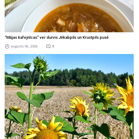
“Mājas kafejnīcas” ver durvis Jēkabpils un Krustpils pusē
augusts 06 , 2026
0