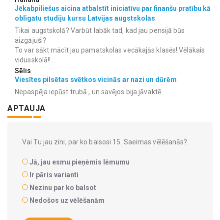
Jēkabpiliešus aicina atbalstīt iniciatīvu par finanšu pratību kā
obligātu studiju kursu Latvijas augstskolās
Tikai augstskolā? Varbūt labāk tad, kad jau pensijā būs
aizgājuši?
To var sākt mācīt jau pamatskolas vecākajās klasēs! Vēlākais
vidusskolā!!...
Sēlis
Viesītes pilsētas svētkos vicinās ar nazi un dūrēm
Nepaspēja iepūst trubā , un savējos bija jāvaktē .
APTAUJA
Vai Tu jau zini, par ko balsosi 15. Saeimas vēlēšanās?
Jā, jau esmu pieņēmis lēmumu
Ir pāris varianti
Nezinu par ko balsot
Nedošos uz vēlēšanām