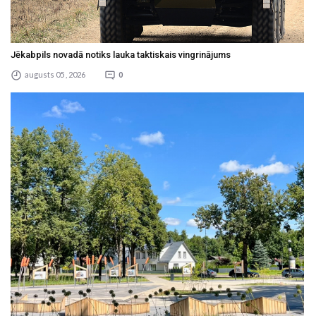
Jēkabpils novadā notiks lauka taktiskais vingrinājums
augusts 05 , 2026
0