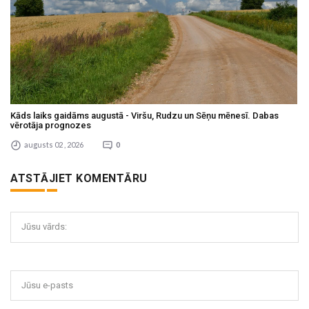
Kāds laiks gaidāms augustā - Viršu, Rudzu un Sēņu mēnesī. Dabas
vērotāja prognozes
augusts 02 , 2026
0
ATSTĀJIET KOMENTĀRU
Jūsu vārds:
Jūsu e-pasts