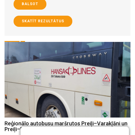
BALSOT
SKATĪT REZULTĀTUS
8
Reģionālo autobusu maršrutos Preiļi–Varakļāni un
P
Preiļi–Rudzāti no augusta būs izmaiņas
i