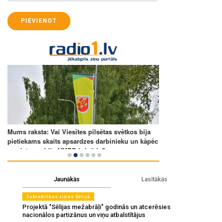
PIEVIENOT
Jaunākās
Lasītākās
Sabiedrības ziņas Sēlijā
Projektā "Sēlijas mežabrāļi" godinās un atcerēsies
nacionālos partizānus un viņu atbalstītājus