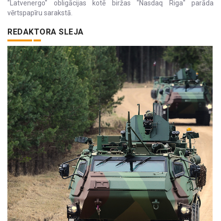
"Latvenergo" obligācijas kotē biržas "Nasdaq Riga" parāda
vērtspapīru sarakstā.
REDAKTORA SLEJA