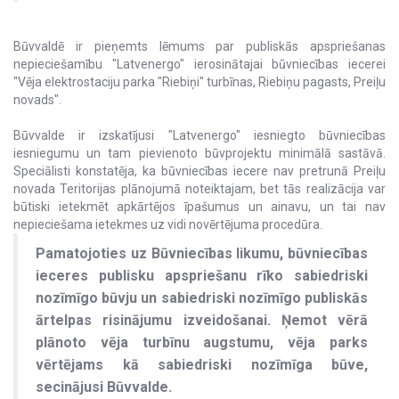
Būvvaldē ir pieņemts lēmums par publiskās apspriešanas
nepieciešamību "Latvenergo" ierosinātajai būvniecības iecerei
"Vēja elektrostaciju parka "Riebiņi" turbīnas, Riebiņu pagasts, Preiļu
novads".
Būvvalde ir izskatījusi "Latvenergo" iesniegto būvniecības
iesniegumu un tam pievienoto būvprojektu minimālā sastāvā.
Speciālisti konstatēja, ka būvniecības iecere nav pretrunā Preiļu
novada Teritorijas plānojumā noteiktajam, bet tās realizācija var
būtiski ietekmēt apkārtējos īpašumus un ainavu, un tai nav
nepieciešama ietekmes uz vidi novērtējuma procedūra.
Pamatojoties uz Būvniecības likumu, būvniecības
ieceres publisku apspriešanu rīko sabiedriski
nozīmīgo būvju un sabiedriski nozīmīgo publiskās
ārtelpas risinājumu izveidošanai. Ņemot vērā
plānoto vēja turbīnu augstumu, vēja parks
vērtējams kā sabiedriski nozīmīga būve,
secinājusi Būvvalde.