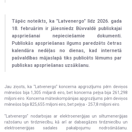
Tāpēc noteikts, ka "Latvenergo" līdz 2026. gada
18. februārim ir jāiesniedz Būvvaldē publiskajai
apspriešanai nepieciešamie dokumenti.
Publiskās apspriešanas ilgums paredzēts četras
kalendāra nedēļas no dienas, kad internetā
pašvaldības mājaslapā tiks publicēts lēmums par
publiskas apspriešanas uzsākšanu.
Jau ziņots, ka "Latvenergo" koncerna apgrozījums pērn deviņos
mēnešos bija 1,305 miljardi eiro, bet koncerna peļņa bija 261,298
miljoni eiro. Koncerna māteskompānijas apgrozījums pērn deviņos
mēnešos bija 825,655 miljoni eiro, bet peļņa - 257,8 miljoni eiro.
"Latvenergo" nodarbojas ar elektroenerģijas un siltumenerģijas
ražošanu un tirdzniecību, kā arī ar dabasgāzes tirdzniecību un
elektroenerģijas sadales pakalpojumu nodrošināšanu.