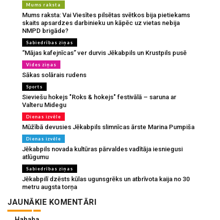
Mums raksta
Mums raksta: Vai Viesītes pilsētas svētkos bija pietiekams
skaits apsardzes darbinieku un kāpēc uz vietas nebija
NMPD brigāde?
Sabiedrības ziņas
“Mājas kafejnīcas” ver durvis Jēkabpils un Krustpils pusē
Vides ziņas
Sākas solārais rudens
Sports
Sieviešu hokejs "Roks & hokejs" festivālā – saruna ar
Valteru Midegu
Dienas izvēle
Mūžībā devusies Jēkabpils slimnīcas ārste Marina Pumpiša
Dienas izvēle
Jēkabpils novada kultūras pārvaldes vadītāja iesniegusi
atlūgumu
Sabiedrības ziņas
Jēkabpilī dzēsts kūlas ugunsgrēks un atbrīvota kaija no 30
metru augsta torņa
JAUNĀKIE KOMENTĀRI
Hahaha