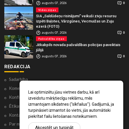
augusts 07 , 2026
0
Vides ziņas
SIA „Saldūdeņu risinājumi” veikuši zivju resursu
izpēti Baļotes, Vārzgūnes, Vecmuižas un Zuju
ezerā (FOTO)
augusts 07 , 2026
0
Pašvaldību ziņas
Jēkabpils novada pašvaldības policijas paveiktais
jūlijā
augusts 07 , 2026
0
REDAKCIJA
Sadarbība
Komentāri portālā
Lai optimizētu jūsu vietnes darbu, kā arī
Konfidencialitātes politika
izveidotu mērķtiecīgu reklāmu, mēs
izmantojam sīkdatnes ("sīkfailus"). Gadījumā, ja
Ētikas kodekss
turpināsiet izmantot šo vietni, jūs automātiski
Kontakti
piekrītat failu lietošanas noteikumiem.
Par mums
Akceptēt un turpināt