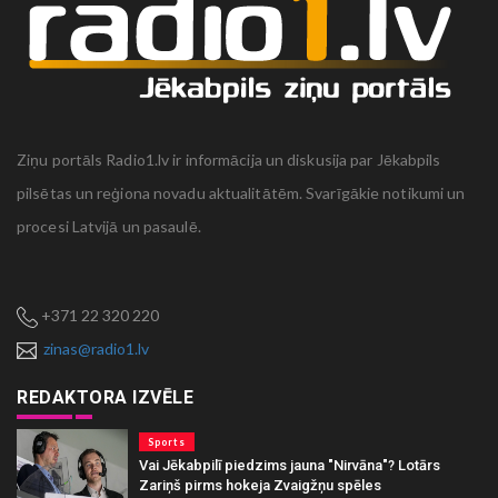
Ziņu portāls Radio1.lv ir informācija un diskusija par Jēkabpils
pilsētas un reģiona novadu aktualitātēm. Svarīgākie notikumi un
procesi Latvijā un pasaulē.
+371 22 320 220
zinas@radio1.lv
REDAKTORA IZVĒLE
Sports
Vai Jēkabpilī piedzims jauna "Nirvāna"? Lotārs
Zariņš pirms hokeja Zvaigžņu spēles