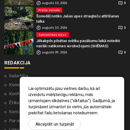
augusts 10 , 2026
0
Preiļu novadā
Šonedēļ notiks Jašas upes straujteču attīrīšanas
talka
augusts 10 , 2026
0
Sabiedrības ziņas
Jēkabpils pilsētas svētku pasākumu laikā noteikti
vairāki satiksmes ierobežojumi (SHĒMAS)
augusts 09 , 2026
0
REDAKCIJA
Sadarbība
Komentāri portālā
Lai optimizētu jūsu vietnes darbu, kā arī
Konfidencialitātes politika
izveidotu mērķtiecīgu reklāmu, mēs
izmantojam sīkdatnes ("sīkfailus"). Gadījumā, ja
Ētikas kodekss
turpināsiet izmantot šo vietni, jūs automātiski
Kontakti
piekrītat failu lietošanas noteikumiem.
Par mums
Akceptēt un turpināt
Lietošanas noteikumi