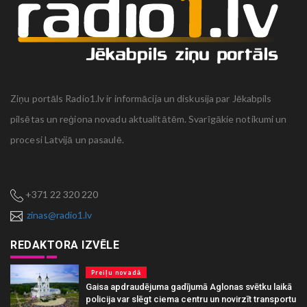
Ziņu portāls Radio1.lv ir informācija un diskusija par Jēkabpils
pilsētas un reģiona novadu aktualitātēm. Svarīgākie notikumi un
procesi Latvijā un pasaulē.
+371 22 320 220
zinas@radio1.lv
REDAKTORA IZVĒLE
Preiļu novadā
Gaisa apdraudējuma gadījumā Aglonas svētku laikā
policija var slēgt ciema centru un novirzīt transportu