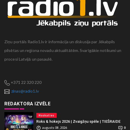
Ziņu portāls Radio1.lv ir informācija un diskusija par Jēkabpils
pilsētas un reģiona novadu aktualitātēm. Svarīgākie notikumi un
procesi Latvijā un pasaulē.
+371 22 320 220
zinas@radio1.lv
REDAKTORA IZVĒLE
Noskaties
Roks & hokejs 2026 | Zvaigžņu spēle | TIEŠRAIDE
augusts 08 , 2026
0