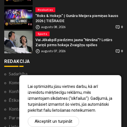
Noskaties
"Roks & Hokejs" | Gunāra Meijera piemiņas kauss
2026 | TIEŠRAIDE
augusts 08 , 2026
0
Sports
Vai Jēkabpilī piedzims jauna "Nirvāna"? Lotārs
Zariņš pirms hokeja Zvaigžņu spēles
augusts 07 , 2026
0
REDAKCIJA
Sadarbība
Komentāri portālā
Lai optimizētu jūsu vietnes darbu, kā arī
Konfidencialitātes politika
izveidotu mērķtiecīgu reklāmu, mēs
izmantojam sīkdatnes ("sīkfailus"). Gadījumā, ja
Ētikas kodekss
turpināsiet izmantot šo vietni, jūs automātiski
Kontakti
piekrītat failu lietošanas noteikumiem.
Par mums
Akceptēt un turpināt
Lietošanas noteikumi