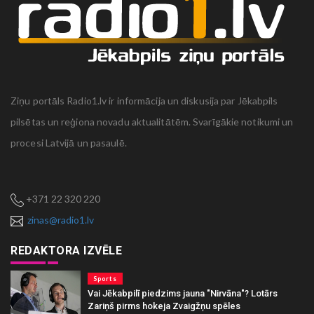
Ziņu portāls Radio1.lv ir informācija un diskusija par Jēkabpils
pilsētas un reģiona novadu aktualitātēm. Svarīgākie notikumi un
procesi Latvijā un pasaulē.
+371 22 320 220
zinas@radio1.lv
REDAKTORA IZVĒLE
Sports
Vai Jēkabpilī piedzims jauna "Nirvāna"? Lotārs
Zariņš pirms hokeja Zvaigžņu spēles