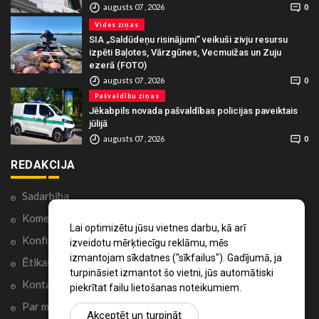
augusts 07 , 2026
0
Vides ziņas
SIA „Saldūdeņu risinājumi” veikuši zivju resursu
izpēti Baļotes, Vārzgūnes, Vecmuižas un Zuju
ezerā (FOTO)
augusts 07 , 2026
0
Pašvaldību ziņas
Jēkabpils novada pašvaldības policijas paveiktais
jūlijā
augusts 07 , 2026
0
REDAKCIJA
Sadarbība
Komentāri portālā
Lai optimizētu jūsu vietnes darbu, kā arī
Konfidencialitātes politika
izveidotu mērķtiecīgu reklāmu, mēs
izmantojam sīkdatnes ("sīkfailus"). Gadījumā, ja
Ētikas kodekss
turpināsiet izmantot šo vietni, jūs automātiski
Kontakti
piekrītat failu lietošanas noteikumiem.
Par mums
Akceptēt un turpināt