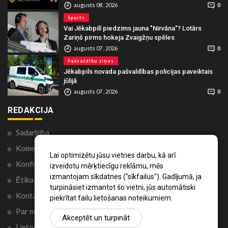
augusts 08 , 2026
0
Sports
Vai Jēkabpilī piedzims jauna "Nirvāna"? Lotārs
Zariņš pirms hokeja Zvaigžņu spēles
augusts 07 , 2026
0
Pašvaldību ziņas
Jēkabpils novada pašvaldības policijas paveiktais
jūlijā
augusts 07 , 2026
0
REDAKCIJA
Sadarbība
Komentāri portālā
Lai optimizētu jūsu vietnes darbu, kā arī
Konfidencialitātes politika
izveidotu mērķtiecīgu reklāmu, mēs
izmantojam sīkdatnes ("sīkfailus"). Gadījumā, ja
Ētikas kodekss
turpināsiet izmantot šo vietni, jūs automātiski
Kontakti
piekrītat failu lietošanas noteikumiem.
Par mums
Akceptēt un turpināt
Lietošanas noteikumi