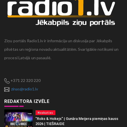
Ziņu portāls Radio1.lv ir informācija un diskusija par Jēkabpils
pilsētas un reģiona novadu aktualitātēm. Svarīgākie notikumi un
procesi Latvijā un pasaulē.
+371 22 320 220
zinas@radio1.lv
REDAKTORA IZVĒLE
Noskaties
"Roks & Hokejs" | Gunāra Meijera piemiņas kauss
2026 | TIEŠRAIDE