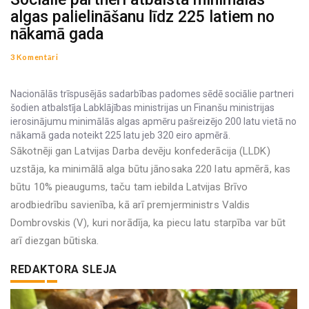
algas palielināšanu līdz 225 latiem no
nākamā gada
3 Komentāri
Nacionālās trīspusējās sadarbības padomes sēdē sociālie partneri
šodien atbalstīja Labklājības ministrijas un Finanšu ministrijas
ierosinājumu minimālās algas apmēru pašreizējo 200 latu vietā no
nākamā gada noteikt 225 latu jeb 320 eiro apmērā.
Sākotnēji gan Latvijas Darba devēju konfederācija (LLDK)
uzstāja, ka minimālā alga būtu jānosaka 220 latu apmērā, kas
būtu 10% pieaugums, taču tam iebilda Latvijas Brīvo
arodbiedrību savienība, kā arī premjerministrs Valdis
Dombrovskis (V), kuri norādīja, ka piecu latu starpība var būt
arī diezgan būtiska.
REDAKTORA SLEJA