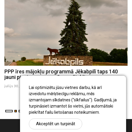
u
PPP īres mājokļu programmā Jēkabpilī taps 140
J
jauni pieejamas cenas īres mājokļi
p
te
julijs 30 , 2026
Lai optimizētu jūsu vietnes darbu, kā arī
ju
izveidotu mērķtiecīgu reklāmu, mēs
izmantojam sīkdatnes ("sīkfailus"). Gadījumā, ja
turpināsiet izmantot šo vietni, jūs automātiski
piekrītat failu lietošanas noteikumiem.
Akceptēt un turpināt