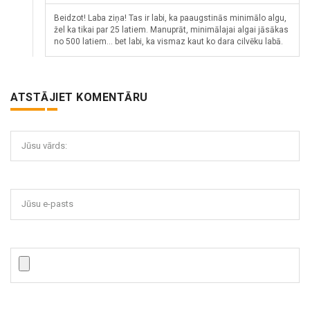
Beidzot! Laba ziņa! Tas ir labi, ka paaugstinās minimālo algu,
žel ka tikai par 25 latiem. Manuprāt, minimālajai algai jāsākas
no 500 latiem... bet labi, ka vismaz kaut ko dara cilvēku labā.
ATSTĀJIET KOMENTĀRU
Jūsu vārds:
Jūsu e-pasts