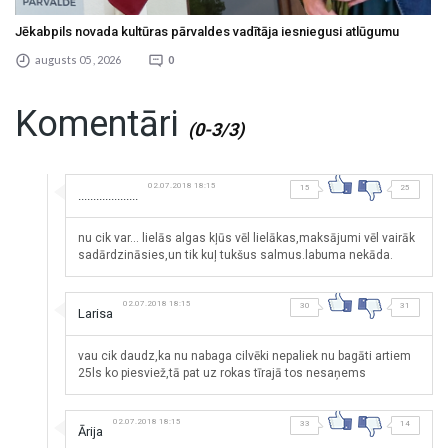
Jēkabpils novada kultūras pārvaldes vadītāja iesniegusi atlūgumu
augusts 05 , 2026
0
Komentāri
(0-3/3)
02.07.2018 18:15
15
25
....................
nu cik var... lielās algas kļūs vēl lielākas,maksājumi vēl vairāk
sadārdzināsies,un tik kuļ tukšus salmus.labuma nekāda.
02.07.2018 18:15
30
31
Larisa
vau cik daudz,ka nu nabaga cilvēki nepaliek nu bagāti artiem
25ls ko piesviež,tā pat uz rokas tīrajā tos nesaņems
02.07.2018 18:15
33
14
Ārija