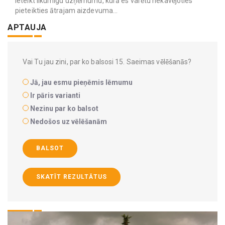
ieteikt likumīgu uzņēmumu, kurā es varētu nekavējoties
pieteikties ātrajam aizdevuma...
APTAUJA
Vai Tu jau zini, par ko balsosi 15. Saeimas vēlēšanās?
Jā, jau esmu pieņēmis lēmumu
Ir pāris varianti
Nezinu par ko balsot
Nedošos uz vēlēšanām
BALSOT
SKATĪT REZULTĀTUS