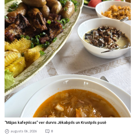
“Mājas kafejnīcas” ver durvis Jēkabpils un Krustpils pusē
augusts 06 , 2026
0