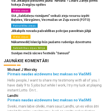
Vai Jēkabpilī piedzims jauna "Nirvāna"? Lotārs Zariņš pirms
hokeja Zvaigžņu spēles
Vides ziņas
SIA „Saldūdeņu risinājumi” veikuši zivju resursu izpēti
Baļotes, Vārzgūnes, Vecmuižas un Zuju ezerā (FOTO)
Pašvaldību ziņas
Jēkabpils novada pašvaldības policijas paveiktais jūlijā
Vides ziņas
Nākamnedēļ īslaicīgi būs jaušams rudenīgs dzestrums
Sabiedrības ziņas Sēlijā
Susējas mežā sācies festivāls "Sansusī"
JAUNĀKIE KOMENTĀRI
Michael J Weirsky
Pirmais naudas aizdevums bez maksas no ViaSMS
Hello people, I want to share my testimony with all of you. I
have daily 9 to 5 jobs but while I work, I try my luck at playing
instant Lotto. On t...
Landhi
Pirmais naudas aizdevums bez maksas no ViaSMS
Sveiki, mani labie cilvēki, mani sauc Landhi, un es vēlos ātri