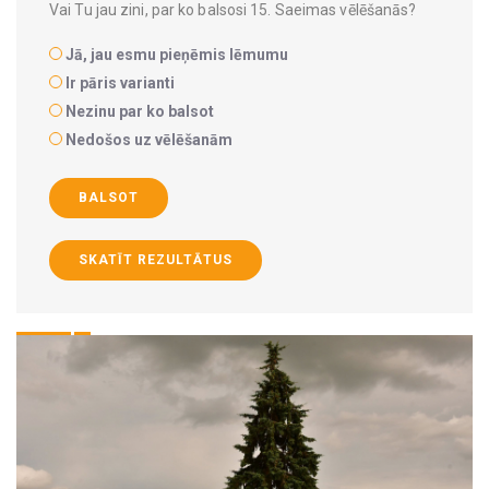
Vai Tu jau zini, par ko balsosi 15. Saeimas vēlēšanās?
Jā, jau esmu pieņēmis lēmumu
Ir pāris varianti
Nezinu par ko balsot
Nedošos uz vēlēšanām
BALSOT
SKATĪT REZULTĀTUS