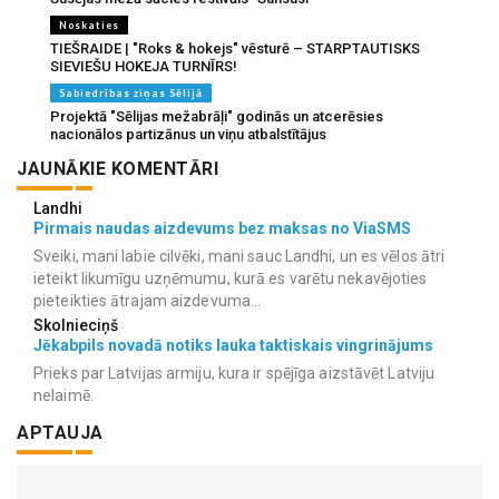
Noskaties
TIEŠRAIDE | "Roks & hokejs" vēsturē – STARPTAUTISKS
SIEVIEŠU HOKEJA TURNĪRS!
Sabiedrības ziņas Sēlijā
Projektā "Sēlijas mežabrāļi" godinās un atcerēsies
nacionālos partizānus un viņu atbalstītājus
JAUNĀKIE KOMENTĀRI
Landhi
Pirmais naudas aizdevums bez maksas no ViaSMS
Sveiki, mani labie cilvēki, mani sauc Landhi, un es vēlos ātri
ieteikt likumīgu uzņēmumu, kurā es varētu nekavējoties
pieteikties ātrajam aizdevuma...
Skolnieciņš
Jēkabpils novadā notiks lauka taktiskais vingrinājums
Prieks par Latvijas armiju, kura ir spējīga aizstāvēt Latviju
nelaimē.
APTAUJA