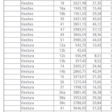
Viesītes
18
2621,98
21,35
Viesītes
18a
1945,70
15,46
Viesītes
18b
1961,50
29,58
Viesītes
39
3431,90
43,60
Viesītes
41
3851,15
46,12
Viesītes
47
3983,91
57,12
Viesītes
49
3866,59
38,36
Viesītes
51
3980,20
44,03
Viestura
12a
542,70
10,42
Viestura
12b
42,60
Viestura
12c
556,99
8,51
Viestura
13b
397,40
8,52
Viestura
14
2405,31
24,46
Viestura
14b
2860,71
40,34
Viestura
16
2413,01
21,30
Viestura
26
1210,44
15,66
Viestura
31
1998,10
16,55
Viestura
36a
3881,45
36,38
Viestura
38a
3953,50
39,26
Viestura
38c
3788,00
33,84
Viestura
41
3646,93
51,53