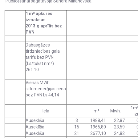
Publicēšanai sagatavoja Sandra Mikanovska
1 m² apkures
izmaksas
2013.g.aprīlis bez
PVN
Dabasgāzes
tirdzniecības gala
tarifs bez PVN
(Ls/tūkst.nm³)
261.10
Vienas MWh
siltumenerģijas cena
bez PVN Ls 44,14
1m²
Iela
m²
Mwh.
i
Auseklīša
3
1988,41
22,87
Auseklīša
15
1965,80
23,59
Auseklīša
21
2677,10
24,82