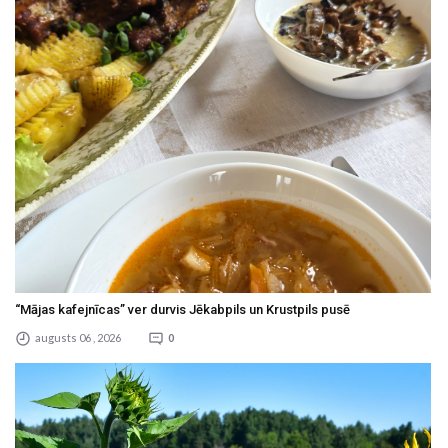
“Mājas kafejnīcas” ver durvis Jēkabpils un Krustpils pusē
augusts 06 , 2026
0