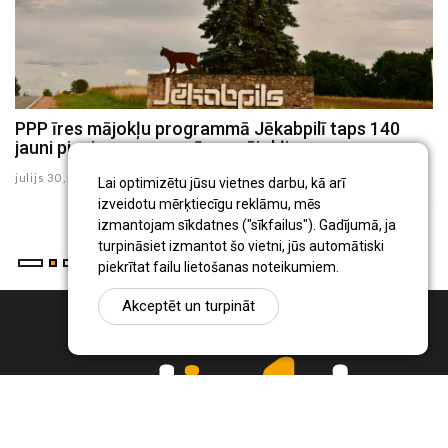
u
PPP īres mājokļu programmā Jēkabpilī taps 140
J
jauni pieejamas cenas īres mājokļi
p
te
julijs 30 , 2026
Lai optimizētu jūsu vietnes darbu, kā arī
ju
izveidotu mērķtiecīgu reklāmu, mēs
izmantojam sīkdatnes ("sīkfailus"). Gadījumā, ja
turpināsiet izmantot šo vietni, jūs automātiski
piekrītat failu lietošanas noteikumiem.
Akceptēt un turpināt