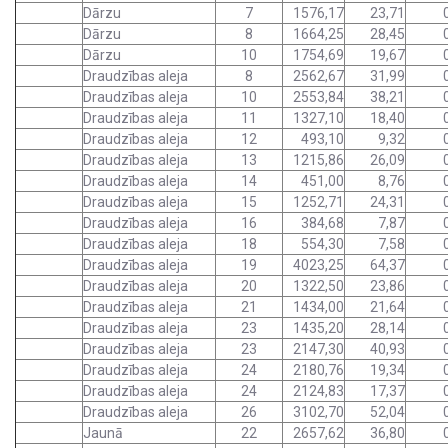
Dārzu
7
1576,17
23,71
Dārzu
8
1664,25
28,45
Dārzu
10
1754,69
19,67
Draudzības aleja
8
2562,67
31,99
Draudzības aleja
10
2553,84
38,21
Draudzības aleja
11
1327,10
18,40
Draudzības aleja
12
493,10
9,32
Draudzības aleja
13
1215,86
26,09
Draudzības aleja
14
451,00
8,76
Draudzības aleja
15
1252,71
24,31
Draudzības aleja
16
384,68
7,87
Draudzības aleja
18
554,30
7,58
Draudzības aleja
19
4023,25
64,37
Draudzības aleja
20
1322,50
23,86
Draudzības aleja
21
1434,00
21,64
Draudzības aleja
23
1435,20
28,14
Draudzības aleja
23
2147,30
40,93
Draudzības aleja
24
2180,76
19,34
Draudzības aleja
24
2124,83
17,37
Draudzības aleja
26
3102,70
52,04
Jaunā
22
2657,62
36,80