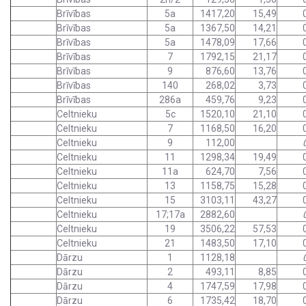
Brīvības
5a
1417,20
15,49
Brīvības
5a
1367,50
14,21
Brīvības
5a
1478,09
17,66
Brīvības
7
1792,15
21,17
Brīvības
9
876,60
13,76
Brīvības
140
268,02
3,73
Brīvības
286a
459,76
9,23
Celtnieku
5c
1520,10
21,10
Celtnieku
7
1168,50
16,20
Celtnieku
9
112,00
Celtnieku
11
1298,34
19,49
Celtnieku
11a
624,70
7,56
Celtnieku
13
1158,75
15,28
Celtnieku
15
3103,11
43,27
Celtnieku
17;17a
2882,60
Celtnieku
19
3506,22
57,53
Celtnieku
21
1483,50
17,10
Dārzu
1
1128,18
Dārzu
2
493,11
8,85
Dārzu
4
1747,59
17,98
Dārzu
6
1735,42
18,70