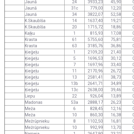
Jaunā
24
3933,23
45,90
Jaunā
31c
779,00
12,20
Jaunā
34
3822,07
52,58
K.Skaubīša
14
1637,40
19,21
K.Skaubīša
20
1715,72
18,86
Kaļķu
1
815,93
17,08
Krasta
61
5755,60
75,81
Krasta
63
3185,76
36,86
Ķieģeļu
1
2109,20
21,40
Ķieģeļu
5
1696,53
30,12
Ķieģeļu
7
1697,96
33,40
Ķieģeļu
11
2170,96
26,72
Ķieģeļu
13
2581,41
38,73
Ķieģeļu
13b
2641,71
34,89
Ķieģeļu
13c
2638,00
39,46
Liepu
22
926,04
13,89
Madonas
53a
2888,17
26,23
Meža
6
828,45
12,16
Meža
10
860,30
16,38
Mežrūpnieku
8
1102,50
16,81
Mežrūpnieku
10
992,99
13,70
Nameja
1
2647,90
23,21