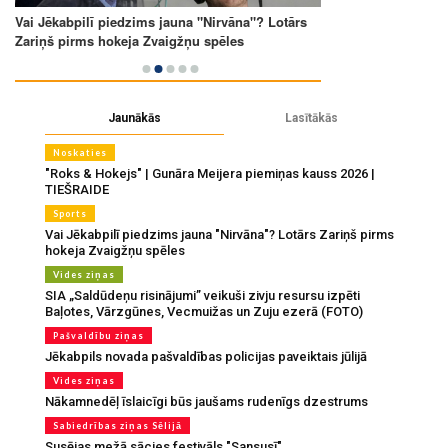
Jaunākās
Lasītākās
Noskaties
"Roks & Hokejs" | Gunāra Meijera piemiņas kauss 2026 |
TIEŠRAIDE
Sports
Vai Jēkabpilī piedzims jauna "Nirvāna"? Lotārs Zariņš pirms
hokeja Zvaigžņu spēles
Vides ziņas
SIA „Saldūdeņu risinājumi” veikuši zivju resursu izpēti
Baļotes, Vārzgūnes, Vecmuižas un Zuju ezerā (FOTO)
Pašvaldību ziņas
Jēkabpils novada pašvaldības policijas paveiktais jūlijā
Vides ziņas
Nākamnedēļ īslaicīgi būs jaušams rudenīgs dzestrums
Sabiedrības ziņas Sēlijā
Susējas mežā sācies festivāls "Sansusī"