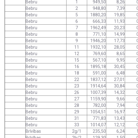
Bebru
1
949,50
8,26
Bebru
2
948,80
7,39
Bebru
5
1880,20
19,85
Bebru
6
666,33
11,93
Bebru
7
1962,49
20,23
Bebru
8
771,10
14,99
Bebru
9
1946,20
17,73
Bebru
11
1932,10
28,05
Bebru
12
769,60
8,65
Bebru
15
567,10
9,95
Bebru
16
1895,18
30,45
Bebru
18
591,00
6,48
Bebru
22
1837,12
27,01
Bebru
23
1914,64
30,84
Bebru
26
1007,39
14,32
Bebru
27
1159,90
9,66
Bebru
28
782,00
7,94
Bebru
29
1054,51
16,97
Bebru
31
771,83
13,43
Bebru
33
1014,07
12,12
Brīvības
2g/1
235,50
6,24
Brīvības
2h/2
129,30
1,50