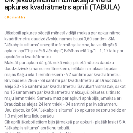
apkures kvadrātmetrs aprīlī (TABULA)
0 Komentāri
Jēkabpilī apkures pēdejā mēnesī vidējā maksa par apkurināmo
kvadrātmetru daudzdzīvokļu namos bijusi 0,60 santīmi. SIA
"Jēkabpils siltums" sniegtā informācija liecina, ka visdārgākā
apkure aprīlī bijusi ēkā Jēkabpilī, Brīvības ielā 2g/1 - 1, 17 latu par
apsildāmo kvadrātmetru.
Maksāt par apkuri dārgāk nekā videji pilsetā nācies daudzu
daudzdzīvokļu namu iemītniekiem, lielākās izmaksas bijušas
mājas Kaļķu ielā 1 iemītniekiem - 92 santīmi par kvadrātmetru,
Brīvības ielā 286a - 88 santīmi par kvadrātmetru un Draudzības
alejā 23 - 86 santīmi par kvadrātmetru. Savukārt vismazāk, sākot
no 15 santīmiem par kvadrātmetru maksājuši pilsētas siltināto
māju iemnītnieki. Samērā maz par apkuri aprīlī bijis jāmaksā arī
Draudzības alejas 24 iemītnieki - 34 santīmi par kvadrātmeru.
Jau ziņots, ka SIA "Jēkabpils siltums" šo apkures sezonu beidz ar
1,3 miljoni latu lielu parādu.
Cik aprīlī jēkabpiliešiem bijis jāmaksā par apkuri - plašāk lasiet SIA
"Jēkabpils siltums" aprēkinu tabulā.