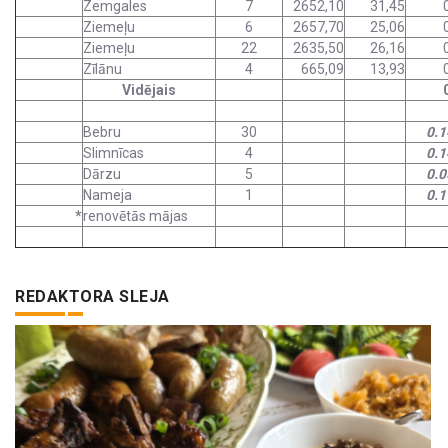
Zemgales
7
2652,10
31,45
Ziemeļu
6
2657,70
25,06
Ziemeļu
22
2635,50
26,16
Zīlānu
4
665,09
13,93
Vidējais
Bebru
30
0.1
Slimnīcas
4
0.1
Dārzu
5
0.0
Nameja
1
0.1
*
renovētās mājas
REDAKTORA SLEJA