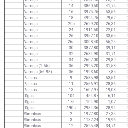
Nameja
14
3860,50
41,75
Nameja
16
3975,75
53,56
Nameja
18
4994,75
79,62
Nameja
20c
2629,20
26,31
Nameja
24
1911,50
22,01
Nameja
26
3957,10
33,65
Nameja
26a
3008,40
55,25
Nameja
30
3877,80
39,11
Nameja
32
2634,90
31,71
Nameja
34
2607,00
29,89
Nameja (1-55)
36
2995,20
31,58
Nameja (56-98)
36
1993,60
7,85
Palejas
9
2585,98
53,51
Palejas
11
2566,91
28,86
Palejas
13
1607,97
19,08
Rīgas
104
454,87
6,11
Rīgas
175
104,90
1,07
Rīgas
190a
2934,36
28,94
Slimnīcas
2
1977,80
27,35
Slimnīcas
3
1137,24
19,96
Slimnīcas
12
2525,48
34,71