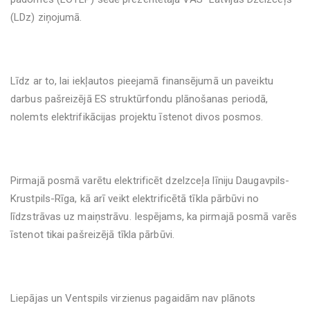
(LDz) ziņojumā.
Līdz ar to, lai iekļautos pieejamā finansējumā un paveiktu
darbus pašreizējā ES struktūrfondu plānošanas periodā,
nolemts elektrifikācijas projektu īstenot divos posmos.
Pirmajā posmā varētu elektrificēt dzelzceļa līniju Daugavpils-
Krustpils-Rīga, kā arī veikt elektrificētā tīkla pārbūvi no
līdzstrāvas uz maiņstrāvu. Iespējams, ka pirmajā posmā varēs
īstenot tikai pašreizējā tīkla pārbūvi.
Liepājas un Ventspils virzienus pagaidām nav plānots