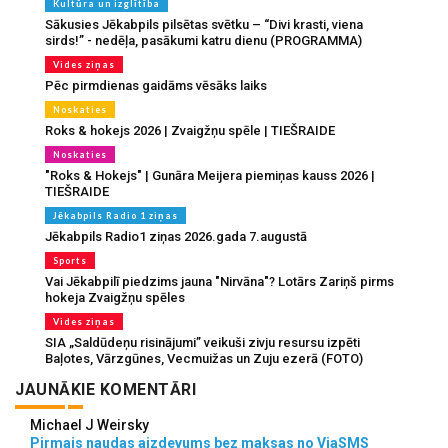
Kultūra un izglītība
Sākusies Jēkabpils pilsētas svētku – “Divi krasti, viena
sirds!” - nedēļa, pasākumi katru dienu (PROGRAMMA)
Vides ziņas
Pēc pirmdienas gaidāms vēsāks laiks
Noskaties
Roks & hokejs 2026 | Zvaigžņu spēle | TIEŠRAIDE
Noskaties
"Roks & Hokejs" | Gunāra Meijera piemiņas kauss 2026 |
TIEŠRAIDE
Jēkabpils Radio 1 ziņas
Jēkabpils Radio1 ziņas 2026.gada 7.augustā
Sports
Vai Jēkabpilī piedzims jauna "Nirvāna"? Lotārs Zariņš pirms
hokeja Zvaigžņu spēles
Vides ziņas
SIA „Saldūdeņu risinājumi” veikuši zivju resursu izpēti
Baļotes, Vārzgūnes, Vecmuižas un Zuju ezerā (FOTO)
JAUNĀKIE KOMENTĀRI
Michael J Weirsky
Pirmais naudas aizdevums bez maksas no ViaSMS