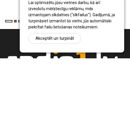
ju
Lai optimizētu jūsu vietnes darbu, kā arī
izveidotu mērķtiecīgu reklāmu, mēs
izmantojam sīkdatnes ("sīkfailus"). Gadījumā, ja
turpināsiet izmantot šo vietni, jūs automātiski
piekrītat failu lietošanas noteikumiem.
Akceptēt un turpināt
Ziņu portāls Radio1.lv ir informācija un diskusija par Jēkabpils
pilsētas un reģiona novadu aktualitātēm. Svarīgākie notikumi un
procesi Latvijā un pasaulē.