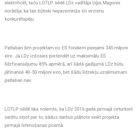
elektrificēt, taču LOTLP sēdē LDz vadītājs Uģis Magonis
norādīja, ka tas būtiski nepazeminās šo virzienu
konkurētspēju.
Patlaban šim projektam no ES fondiem pieejami 345 miljoni
eiro. Ja LDz izdosies pretendēt uz maksimālu ES
līdzfinansējumu 85% apmērā, arī šādā gadījumā LDz būtu
jāfinansē 40-50 miljoni eiro, bet šādu līdzekļu uzņēmumam
patlaban nav.
LOTLP sēdē tika nolemts, ka LDz 2016.gada pirmajā ceturksnī
varētu ziņot par to, kādus darbus plānots veikt projekta
pirmajā īstenošanas posmā.