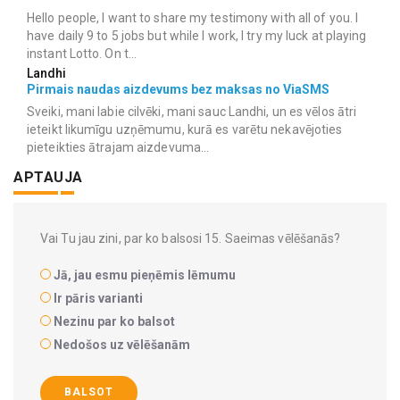
Hello people, I want to share my testimony with all of you. I
have daily 9 to 5 jobs but while I work, I try my luck at playing
instant Lotto. On t...
Landhi
Pirmais naudas aizdevums bez maksas no ViaSMS
Sveiki, mani labie cilvēki, mani sauc Landhi, un es vēlos ātri
ieteikt likumīgu uzņēmumu, kurā es varētu nekavējoties
pieteikties ātrajam aizdevuma...
APTAUJA
Vai Tu jau zini, par ko balsosi 15. Saeimas vēlēšanās?
Jā, jau esmu pieņēmis lēmumu
Ir pāris varianti
Nezinu par ko balsot
Nedošos uz vēlēšanām
BALSOT