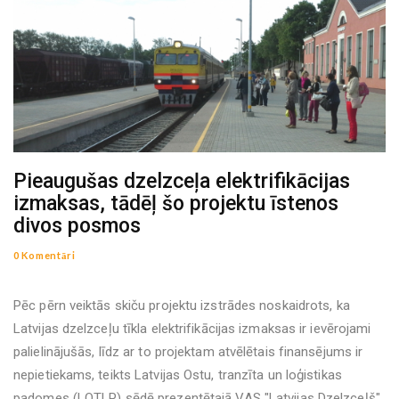
Pieaugušas dzelzceļa elektrifikācijas
izmaksas, tādēļ šo projektu īstenos
divos posmos
0 Komentāri
Pēc pērn veiktās skiču projektu izstrādes noskaidrots, ka
Latvijas dzelzceļu tīkla elektrifikācijas izmaksas ir ievērojami
palielinājušās, līdz ar to projektam atvēlētais finansējums ir
nepietiekams, teikts Latvijas Ostu, tranzīta un loģistikas
padomes (LOTLP) sēdē prezentētajā VAS "Latvijas Dzelzceļš"