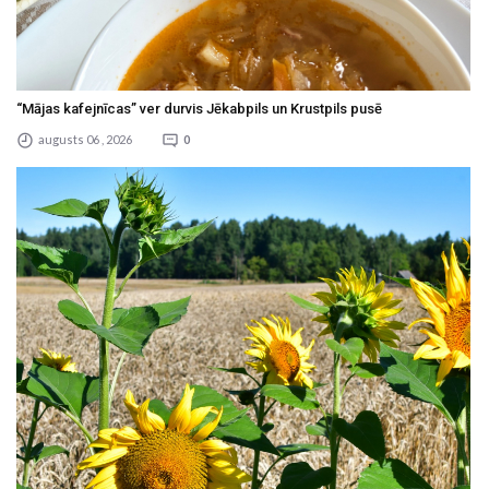
“Mājas kafejnīcas” ver durvis Jēkabpils un Krustpils pusē
augusts 06 , 2026
0