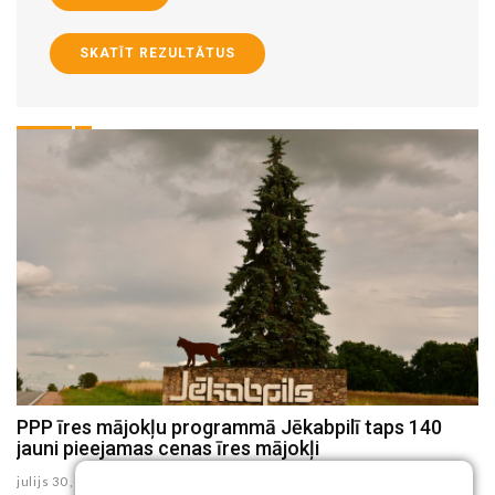
SKATĪT REZULTĀTUS
u
PPP īres mājokļu programmā Jēkabpilī taps 140
J
jauni pieejamas cenas īres mājokļi
p
te
julijs 30 , 2026