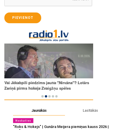
PIEVIENOT
Jaunākās
Lasītākās
Noskaties
"Roks & Hokejs" | Gunāra Meijera piemiņas kauss 2026 |