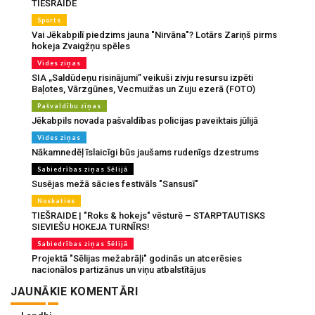
TIEŠRAIDE
Sports
Vai Jēkabpilī piedzims jauna "Nirvāna"? Lotārs Zariņš pirms
hokeja Zvaigžņu spēles
Vides ziņas
SIA „Saldūdeņu risinājumi” veikuši zivju resursu izpēti
Baļotes, Vārzgūnes, Vecmuižas un Zuju ezerā (FOTO)
Pašvaldību ziņas
Jēkabpils novada pašvaldības policijas paveiktais jūlijā
Vides ziņas
Nākamnedēļ īslaicīgi būs jaušams rudenīgs dzestrums
Sabiedrības ziņas Sēlijā
Susējas mežā sācies festivāls "Sansusī"
Noskaties
TIEŠRAIDE | "Roks & hokejs" vēsturē – STARPTAUTISKS
SIEVIEŠU HOKEJA TURNĪRS!
Sabiedrības ziņas Sēlijā
Projektā "Sēlijas mežabrāļi" godinās un atcerēsies
nacionālos partizānus un viņu atbalstītājus
JAUNĀKIE KOMENTĀRI