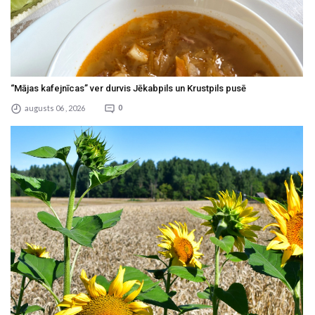
“Mājas kafejnīcas” ver durvis Jēkabpils un Krustpils pusē
augusts 06 , 2026
0