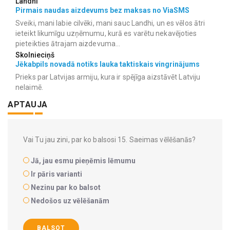
Landhi
Pirmais naudas aizdevums bez maksas no ViaSMS
Sveiki, mani labie cilvēki, mani sauc Landhi, un es vēlos ātri
ieteikt likumīgu uzņēmumu, kurā es varētu nekavējoties
pieteikties ātrajam aizdevuma...
Skolnieciņš
Jēkabpils novadā notiks lauka taktiskais vingrinājums
Prieks par Latvijas armiju, kura ir spējīga aizstāvēt Latviju
nelaimē.
APTAUJA
Vai Tu jau zini, par ko balsosi 15. Saeimas vēlēšanās?
Jā, jau esmu pieņēmis lēmumu
Ir pāris varianti
Nezinu par ko balsot
Nedošos uz vēlēšanām
BALSOT