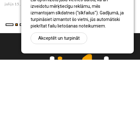
julijs 15 , 2024
izveidotu mērķtiecīgu reklāmu, mēs
izmantojam sīkdatnes ("sīkfailus"). Gadījumā, ja
turpināsiet izmantot šo vietni, jūs automātiski
piekrītat failu lietošanas noteikumiem.
Akceptēt un turpināt
Ziņu portāls Radio1.lv ir informācija un diskusija par Jēkabpils
pilsētas un reģiona novadu aktualitātēm. Svarīgākie notikumi un
procesi Latvijā un pasaulē.