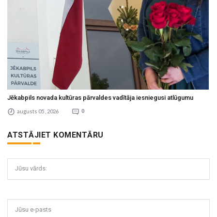
Jēkabpils novada kultūras pārvaldes vadītāja iesniegusi atlūgumu
augusts 05 , 2026
0
ATSTĀJIET KOMENTĀRU
Jūsu vārds:
Jūsu e-pasts