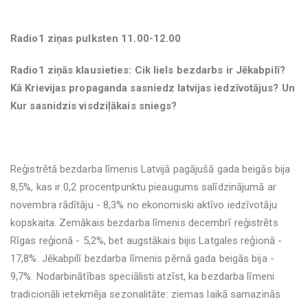
Radio1 ziņas pulksten 11.00-12.00
Radio1 ziņās klausieties: Cik liels bezdarbs ir Jēkabpilī?
Kā Krievijas propaganda sasniedz latvijas iedzīvotājus? Un
Kur sasnidzis visdziļākais sniegs?
Reģistrētā bezdarba līmenis Latvijā pagājušā gada beigās bija
8,5%, kas ir 0,2 procentpunktu pieaugums salīdzinājumā ar
novembra rādītāju - 8,3% no ekonomiski aktīvo iedzīvotāju
kopskaita. Zemākais bezdarba līmenis decembrī reģistrēts
Rīgas reģionā - 5,2%, bet augstākais bijis Latgales reģionā -
17,8%. Jēkabpilī bezdarba līmenis pērnā gada beigās bija -
9,7%. Nodarbinātības speciālisti atzīst, ka bezdarba līmeni
tradicionāli ietekmēja sezonalitāte: ziemas laikā samazinās