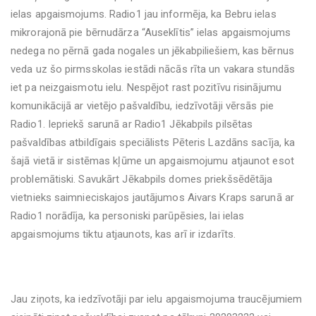
ielas apgaismojums. Radio1 jau informēja, ka Bebru ielas
mikrorajonā pie bērnudārza “Auseklītis” ielas apgaismojums
nedega no pērnā gada nogales un jēkabpiliešiem, kas bērnus
veda uz šo pirmsskolas iestādi nācās rīta un vakara stundās
iet pa neizgaismotu ielu. Nespējot rast pozitīvu risinājumu
komunikācijā ar vietējo pašvaldību, iedzīvotāji vērsās pie
Radio1. Iepriekš sarunā ar Radio1 Jēkabpils pilsētas
pašvaldības atbildīgais speciālists Pēteris Lazdāns sacīja, ka
šajā vietā ir sistēmas kļūme un apgaismojumu atjaunot esot
problemātiski. Savukārt Jēkabpils domes priekšsēdētāja
vietnieks saimnieciskajos jautājumos Aivars Kraps sarunā ar
Radio1 norādīja, ka personiski parūpēsies, lai ielas
apgaismojums tiktu atjaunots, kas arī ir izdarīts.
Jau ziņots, ka iedzīvotāji par ielu apgaismojuma traucējumiem