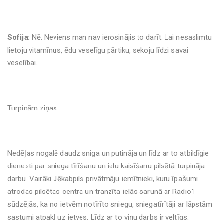
Sofija:
Nē. Neviens man nav ierosinājis to darīt. Lai nesaslimtu
lietoju vitamīnus, ēdu veselīgu pārtiku, sekoju līdzi savai
veselībai.
Turpinām ziņas
Nedēļas nogalē daudz sniga un putināja un līdz ar to atbildīgie
dienesti par sniega tīrīšanu un ielu kaisīšanu pilsētā turpināja
darbu. Vairāki Jēkabpils privātmāju iemītnieki, kuru īpašumi
atrodas pilsētas centra un tranzīta ielās sarunā ar Radio1
sūdzējās, ka no ietvēm notīrīto sniegu, sniegatīrītāji ar lāpstām
sastumj atpakļ uz ietves. Līdz ar to viņu darbs ir veltīgs.