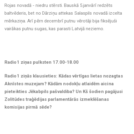
Rojas novadā - niedru stērsti. Bauskā 5.janvārī redzēts
baltvēderis, bet no Dārziņu attekas Salaspils novadā izcelta
mērkaziņa. Arī pērn decembrī putnu vērotāji bija fiksējuši
vairākas putnu sugas, kas parasti Latvijā neziemo.
Radio1 ziņas pulksten 17.00-18.00
Radio1 ziņās klausieties: Kādas vērtīgas lietas nozagtas
Aknīstes muzejam? Kādām nodokļu atlaidēm aicina
pieteikties Jēkabpils pašvaldiba? Un Kš šodien pagājusi
Zolitūdes traģēdijas parlamentārās izmeklēšanas
komisijas pirmā sēde?