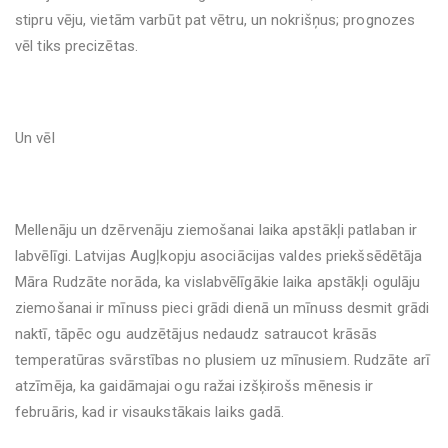
stipru vēju, vietām varbūt pat vētru, un nokrišņus; prognozes
vēl tiks precizētas.
Un vēl
Mellenāju un dzērvenāju ziemošanai laika apstākļi patlaban ir
labvēlīgi. Latvijas Augļkopju asociācijas valdes priekšsēdētāja
Māra Rudzāte norāda, ka vislabvēlīgākie laika apstākļi ogulāju
ziemošanai ir mīnuss pieci grādi dienā un mīnuss desmit grādi
naktī, tāpēc ogu audzētājus nedaudz satraucot krāsās
temperatūras svārstības no plusiem uz mīnusiem. Rudzāte arī
atzīmēja, ka gaidāmajai ogu ražai izšķirošs mēnesis ir
februāris, kad ir visaukstākais laiks gadā.