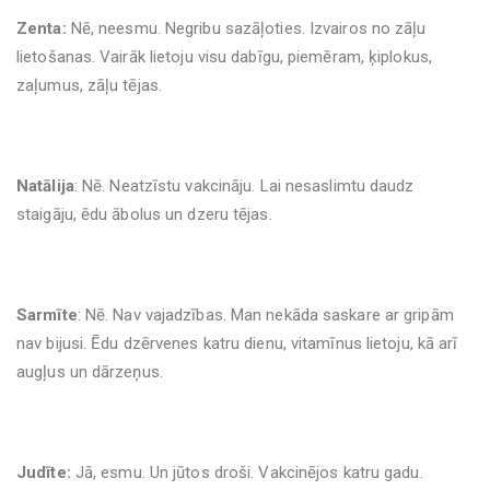
Zenta:
Nē, neesmu. Negribu sazāļoties. Izvairos no zāļu
lietošanas. Vairāk lietoju visu dabīgu, piemēram, ķiplokus,
zaļumus, zāļu tējas.
Natālija
: Nē. Neatzīstu vakcināju. Lai nesaslimtu daudz
staigāju, ēdu ābolus un dzeru tējas.
Sarmīte
: Nē. Nav vajadzības. Man nekāda saskare ar gripām
nav bijusi. Ēdu dzērvenes katru dienu, vitamīnus lietoju, kā arī
augļus un dārzeņus.
Judīte:
Jā, esmu. Un jūtos droši. Vakcinējos katru gadu.