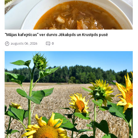
“Mājas kafejnīcas” ver durvis Jēkabpils un Krustpils pusē
augusts 06 , 2026
0