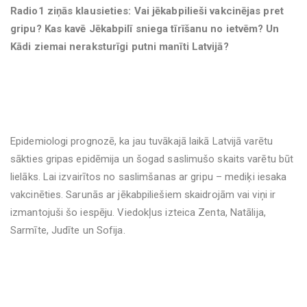
Radio1 ziņās klausieties: Vai jēkabpilieši vakcinējas pret
gripu? Kas kavē Jēkabpilī sniega tīrīšanu no ietvēm? Un
Kādi ziemai neraksturīgi putni manīti Latvijā?
Epidemiologi prognozē, ka jau tuvākajā laikā Latvijā varētu
sākties gripas epidēmija un šogad saslimušo skaits varētu būt
lielāks. Lai izvairītos no saslimšanas ar gripu – mediķi iesaka
vakcinēties. Sarunās ar jēkabpiliešiem skaidrojām vai viņi ir
izmantojuši šo iespēju. Viedokļus izteica Zenta, Natālija,
Sarmīte, Judīte un Sofija.