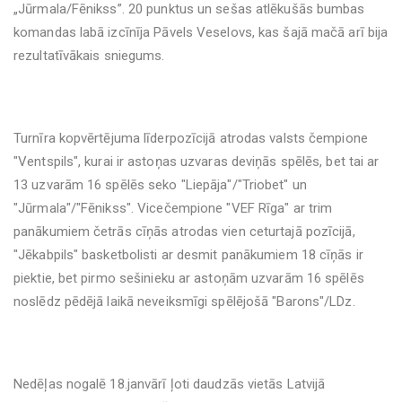
„Jūrmala/Fēnikss”. 20 punktus un sešas atlēkušās bumbas
komandas labā izcīnīja Pāvels Veselovs, kas šajā mačā arī bija
rezultatīvākais sniegums.
Turnīra kopvērtējuma līderpozīcijā atrodas valsts čempione
"Ventspils", kurai ir astoņas uzvaras deviņās spēlēs, bet tai ar
13 uzvarām 16 spēlēs seko "Liepāja"/"Triobet" un
"Jūrmala"/"Fēnikss". Vicečempione "VEF Rīga" ar trim
panākumiem četrās cīņās atrodas vien ceturtajā pozīcijā,
"Jēkabpils" basketbolisti ar desmit panākumiem 18 cīņās ir
piektie, bet pirmo sešinieku ar astoņām uzvarām 16 spēlēs
noslēdz pēdējā laikā neveiksmīgi spēlējošā "Barons"/LDz.
Nedēļas nogalē 18.janvārī ļoti daudzās vietās Latvijā