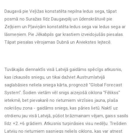
Daugavā pie Veļižas konstatēta nepilna ledus sega, tāpat
posmā no Suražas līdz Daugavpilij un ūdenskrātuvē pie
Zeļķiem un Pļaviņām konstatēta ledus sega vai ledus sega ar
lāsmeņiem. Pie Jēkabpils gar krastiem izveidojušās piesalas.
Tāpat piesalas vērojamas Dubnā un Aiviekstes lejtecē.
Tuvākajās diennaktīs visā Latvijā gaidāms spēcīgs atkusnis,
kas izkausēs sniegu, un tikai dažviet Austrumlatvijā
saglabāsies neliela sniega kārta, prognozē "Global Forecast
System". Šodien vietām vēl snigs aizejošā ciklona "Fēlikss"
ietekmē, bet pievakarē no rietumiem virzīsies jauna, plaša
nokrišņu zona - gaidāms sniegs, kas pāries lietū. Naktī uz
otrdienu jau visā Latvijā, pūšot brāzmainam vējam, gaiss sasils
līdz +2..+6 grādiem. Atkusnis turpināsies visu nedēļu. Trešdien
Latviju no rietumiem sasniegs neliels ciklons, kas var atnest