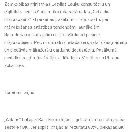
Zemkopības ministrijas Latvijas Lauku konsultāciju un
izglītības centrs šodien rīko rokasgrāmatas „Ceļvedis
mājražošanā” atvēršanas pasākumu. Tajā stāstīs
par
mājražošanas attīstības tendencēm, jaunākajām
likumdošanas izmaiņām un dos vārdu arī pašiem
mājražotājiem. Pēc informatīvā ievada vērs vaļā rokasgrāmatu
un piedāvās mājražotāju gardumu degustāciju. Pasākumā
piedalīsies arī mājražotāji no Jēkabpils, Viesītes un Pļaviņu
apkārtnes.
Turpinām ziņas
„Aldaris” Latvijas Basketbola līgas regulārā čempionāta mačā
sestdien BK „Jēkabpils” mājās ar rezultātu 83:90 piekāpās BK