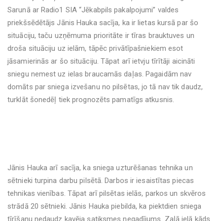
Sarunā ar Radio1 SIA “Jēkabpils pakalpojumi” valdes
priekšsēdētājs Jānis Hauka sacīja, ka ir lietas kursā par šo
situāciju, taču uzņēmuma prioritāte ir tīras brauktuves un
droša situāciju uz ielām, tāpēc privātīpašniekiem esot
jāsamierinās ar šo situāciju. Tāpat arī ietvju tīrītāji aicināti
sniegu nemest uz ielas braucamās daļas. Pagaidām nav
domāts par sniega izvešanu no pilsētas, jo tā nav tik daudz,
turklāt šonedēļ tiek prognozēts pamatīgs atkusnis.
Jānis Hauka arī sacīja, ka sniega uzturēšanas tehnika un
sētnieki turpina darbu pilsētā. Darbos ir iesaistītas piecas
tehnikas vienības. Tāpat arī pilsētas ielās, parkos un skvēros
strādā 20 sētnieki. Jānis Hauka piebilda, ka piektdien sniega
tīrīšanu nedaudz kavēja satiksmes negadījums. Zaļā ielā kāds