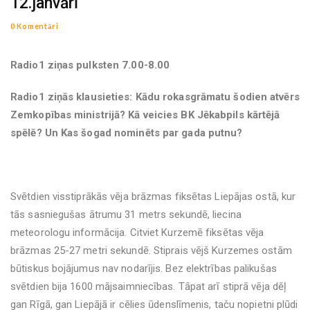
12.janvārī
0 Komentāri
Radio1 ziņas pulksten 7.00-8.00
Radio1 ziņās klausieties: Kādu rokasgrāmatu šodien atvērs
Zemkopības ministrijā? Kā veicies BK Jēkabpils kārtējā
spēlē? Un Kas šogad nominēts par gada putnu?
Svētdien visstiprākās vēja brāzmas fiksētas Liepājas ostā, kur
tās sasniegušas ātrumu 31 metrs sekundē, liecina
meteorologu informācija. Citviet Kurzemē fiksētas vēja
brāzmas 25-27 metri sekundē. Stiprais vējš Kurzemes ostām
būtiskus bojājumus nav nodarījis. Bez elektrības palikušas
svētdien bija 1600 mājsaimniecības. Tāpat arī stiprā vēja dēļ
gan Rīgā, gan Liepājā ir cēlies ūdenslīmenis, taču nopietni plūdi