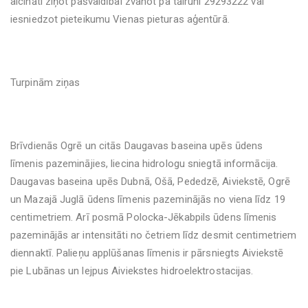
aicināti ziņot pašvaldībai zvanot pa tālruni 29293222 vai
iesniedzot pieteikumu Vienas pieturas aģentūrā.
Turpinām ziņas
Brīvdienās Ogrē un citās Daugavas baseina upēs ūdens
līmenis pazeminājies, liecina hidrologu sniegtā informācija.
Daugavas baseina upēs Dubnā, Ošā, Pededzē, Aiviekstē, Ogrē
un Mazajā Juglā ūdens līmenis pazeminājās no viena līdz 19
centimetriem. Arī posmā Polocka-Jēkabpils ūdens līmenis
pazeminājās ar intensitāti no četriem līdz desmit centimetriem
diennaktī. Palieņu applūšanas līmenis ir pārsniegts Aiviekstē
pie Lubānas un lejpus Aiviekstes hidroelektrostacijas.