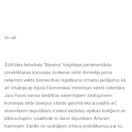
Un vēl
Zolitūdes lielveikala "Maxima" traģēdijas parlamentārās
izmeklēšanas komisijas šodienas sēdē dominēja pirms
nelaimes veikto būvniecības regulējuma izmaiņu jautājums, kā
arī situācija ap bijušā Ekonomikas ministrijas valsts sekretāra
Jura Pūces sievas biedrības saņemtajiem ziedojumiem.
Komisijas sēde divarpus stundu garumā tika aizvadīta arī,
atsevišķiem deputātiem izsakot dažādas replikas kolēģiem un
klātesošajiem, visaktīvāk to darot deputātam Arturam
Kaimiņam. Vairāki no runātājiem izteica priekšlikumus par to,