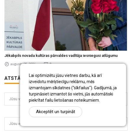
Jēkabpils novada kultūras pārvaldes vadītāja iesniegusi atlūgumu
augusts 05 , 2026
0
Lai optimizētu jūsu vietnes darbu, kā arī
ATSTĀJIET KOMENTĀRU
izveidotu mērķtiecīgu reklāmu, mēs
izmantojam sīkdatnes ("sīkfailus"). Gadījumā, ja
turpināsiet izmantot šo vietni, jūs automātiski
Jūsu vārds:
piekrītat failu lietošanas noteikumiem.
Akceptēt un turpināt
Jūsu e-pasts