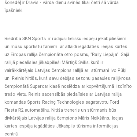
šonedēļ ir Dravis - vārda dienu svinēs tikai četri šā vārda
īpašnieki.
Biedrība SKN Sports ir radījusi lielisku iespēju jēkabpiliešiem
un mūsu sportistu faniem ar atlaidi iegādāties ieejas kartes
uz Eiropas rallija čempionāta otro posmu, "Rally Liepāja". Šajā
rallijā piedalīsies jēkabpilieši Mārtiņš Svilis, kurš ir
vairākkārtējais Latvijas čempions rallijā ar stūrmani Ivo Pūķi
un Reinis Nitišs, kurš savu debijas sezonu pasaules rallijkrosa
čempionātā Supercar klasē noslēdza ar kopvērtējumā izcīnīto
trešo vietu, Reinis sacensībās piedalīsies ar Latvijas rallija
komandas Sports Racing Technologies sagatavotu Ford
Fiesta R2 automašīnu. Nitiša treneris un stūrmanis būs
divkārtējais Latvijas rallija čempions Māris Neikšāns. Ieejas
kartes iespēja iegādāties Jēkabpils tūrisma informācijas
centrā.