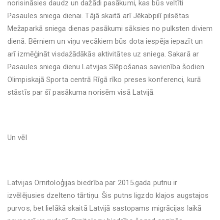
norisināsies daudz un dažādi pasākumi, kas būs veltīti
Pasaules sniega dienai. Tājā skaitā arī Jēkabpilī pilsētas
Mežaparkā sniega dienas pasākumi sāksies no pulksten diviem
dienā. Bērniem un viņu vecākiem būs dota iespēja iepazīt un
arī izmēģināt visdažādākās aktivitātes uz sniega. Sakarā ar
Pasaules sniega dienu Latvijas Slēpošanas savienība šodien
Olimpiskajā Sporta centrā Rīgā rīko preses konferenci, kurā
stāstīs par šī pasākuma norisēm visā Latvijā.
Un vēl
Latvijas Ornitoloģijas biedrība par 2015.gada putnu ir
izvēlējusies dzelteno tārtiņu. Šis putns ligzdo klajos augstajos
purvos, bet lielākā skaitā Latvijā sastopams migrācijas laikā