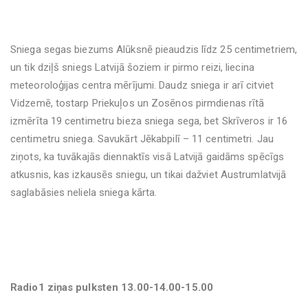
Sniega segas biezums Alūksnē pieaudzis līdz 25 centimetriem,
un tik dziļš sniegs Latvijā šoziem ir pirmo reizi, liecina
meteoroloģijas centra mērījumi. Daudz sniega ir arī citviet
Vidzemē, tostarp Priekuļos un Zosēnos pirmdienas rītā
izmērīta 19 centimetru bieza sniega sega, bet Skrīveros ir 16
centimetru sniega. Savukārt Jēkabpilī – 11 centimetri. Jau
ziņots, ka tuvākajās diennaktīs visā Latvijā gaidāms spēcīgs
atkusnis, kas izkausēs sniegu, un tikai dažviet Austrumlatvijā
saglabāsies neliela sniega kārta.
Radio1 ziņas pulksten 13.00-14.00-15.00