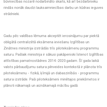
būvniecības nozarē nodarbināto skaits, kā arī bezdarbnieku
rindās nonāk daudzi lauksaimniecības darbu un kūdras ieguves
strādnieki.
Gadu pēc valdības lēmuma akceptēt ierosinājumu par piektā
obligātā centralizētā eksāmena ieviešanu Izglītības un
Zinātnes ministrija izstrādās trīs piloteksāmenu programmu
saturu. Pašlaik ministrija ir sākusi pakāpeniski īstenot Izglītības
attīstības pamatnostādnes 2014.-2020.gadam. Šī gada laikā
valsts pārbaudījumu satura pilnveides kontekstā ir plānota trīs
piloteksāmenu - fizikā, ķīmijā un dabaszinībās - programmu
satura izstrāde. Paši piloteksāmeni minētajos priekšmetos ir
plānoti nākamajā un aiznākamajā mācību gadā.