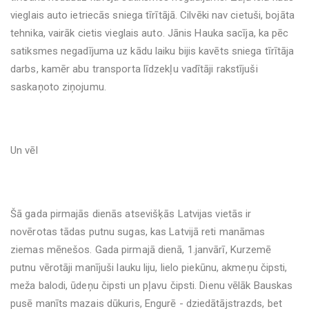
vieglais auto ietriecās sniega tīrītājā. Cilvēki nav cietuši, bojāta
tehnika, vairāk cietis vieglais auto. Jānis Hauka sacīja, ka pēc
satiksmes negadījuma uz kādu laiku bijis kavēts sniega tīrītāja
darbs, kamēr abu transporta līdzekļu vadītāji rakstījuši
saskaņoto ziņojumu.
Un vēl
Šā gada pirmajās dienās atsevišķās Latvijas vietās ir
novērotas tādas putnu sugas, kas Latvijā reti manāmas
ziemas mēnešos. Gada pirmajā dienā, 1.janvārī, Kurzemē
putnu vērotāji manījuši lauku liju, lielo piekūnu, akmeņu čipsti,
meža balodi, ūdeņu čipsti un pļavu čipsti. Dienu vēlāk Bauskas
pusē manīts mazais dūkuris, Engurē - dziedātājstrazds, bet