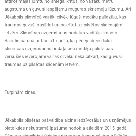
attīrot mājas jumtu no sniega, kritusi no vairāku metru
augstuma un guvusi iespējamu muguras skriemeļu lūzumu. Arī
Jēkabpils slimnīcā vairāki cilvēki lūguši mediķu palīdzību, kas
traumas guvuši paslīdot un pakrītot uz pilsētas slidenajām
ietvēm. Slimnīcas uzņemšanas nodaļas vadītājs Imants
Balodis sarunā ar Radio1 sacīja, ka pēdējo dienu laikā
slimnīcas uzņemšanas nodaļā pēc mediķu palīdzības
vērsušies ievērojami vairāk cilvēku nekā citkārt, kas guvuši
traumas uz pilsētas slidenām ietvēm.
Turpinām ziņas.
Jēkabpils pilsētas pašvaldība aicina iedzīvotājus un uzņēmējus
pieteikties nekustamā īpašuma nodokļa atlaidēm 2015. gadā.