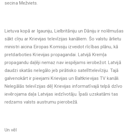
secina Mežviets.
Lietuva kopā ar Igauniju, Lielbritāniju un Dāniju ir nolēmušas
sākt cīņu ar Krievijas televīzijas kanāliem. Šo valstu ārlietu
ministri aicina Eiropas Komisiju izveidot rīcības plānu, kā
pretdarboties Krievijas propagandai. Latvijā Kremļa
propagandu daļēji nemaz nav iespējams ierobežot. Latvijā
daudzi skatās nelegālo jeb pirātisko satelīttelevīziju. Tajā
galvenokārt ir pieejami Krievijas un Baltkrievijas TV kanāli.
Nelegālās televīzijas dēļ Krievijas informatīvajā telpā dzīvo
ievērojama daļa Latvijas iedzīvotāju. Īpaši uzskatāmi tas
redzams valsts austrumu pierobežā.
Un vēl