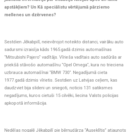
apstākļiem? Un Kā speciālistu vērtējumā pārziemo
mellenes un dzērvenes?
Sestdien Jēkabpilī, neievērojot noteikto distanci, vairāku auto
sadursmi izraisīja kāds 1965.gadā dzimis automašīnas
"Mitsubishi Pajero" vadītājs. Vīrieša vadītais auto sadūrās ar
priekšā stāvošo automašīnu "Opel Omega", kura no trieciena
uzbrauca automašīnai "BMW 730". Negadījumā cieta
1977.gadā dzimis vīrietis. Sestdien uz Latvijas ceļiem, kas
daudzviet bija slideni un sniegoti, noticis 131 satiksmes
negadījums, kuros cietuši 15 cilvēki, liecina Valsts policijas
apkopotā informācija.
Nedēļas nogalē Jēkabpilī pie bērnudārza “Auseklītis” atjaunots