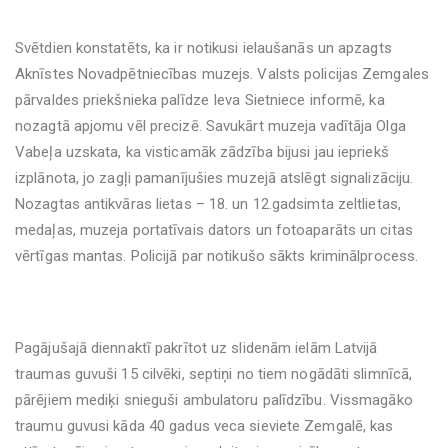
Svētdien konstatēts, ka ir notikusi ielaušanās un apzagts
Aknīstes Novadpētniecības muzejs. Valsts policijas Zemgales
pārvaldes priekšnieka palīdze Ieva Sietniece informē, ka
nozagtā apjomu vēl precizē. Savukārt muzeja vadītāja Olga
Vabeļa uzskata, ka visticamāk zādzība bijusi jau iepriekš
izplānota, jo zagļi pamanījušies muzejā atslēgt signalizāciju.
Nozagtas antikvāras lietas – 18. un 12.gadsimta zeltlietas,
medaļas, muzeja portatīvais dators un fotoaparāts un citas
vērtīgas mantas. Policijā par notikušo sākts kriminālprocess.
Pagājušajā diennaktī pakrītot uz slidenām ielām Latvijā
traumas guvuši 15 cilvēki, septiņi no tiem nogādāti slimnīcā,
pārējiem mediķi snieguši ambulatoru palīdzību. Vissmagāko
traumu guvusi kāda 40 gadus veca sieviete Zemgalē, kas