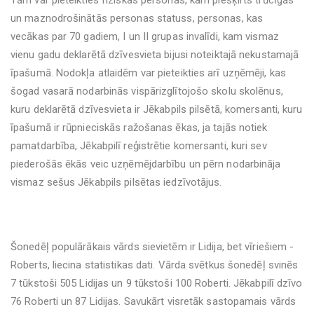
Tām var pieteikties fiziskas personas, kam piešķirts trūcīgās
un maznodrošinātās personas statuss, personas, kas
vecākas par 70 gadiem, I un II grupas invalīdi, kam vismaz
vienu gadu deklarētā dzīvesvieta bijusi noteiktajā nekustamajā
īpašumā. Nodokļa atlaidēm var pieteikties arī uzņēmēji, kas
šogad vasarā nodarbinās vispārizglītojošo skolu skolēnus,
kuru deklarētā dzīvesvieta ir Jēkabpils pilsētā, komersanti, kuru
īpašumā ir rūpnieciskās ražošanas ēkas, ja tajās notiek
pamatdarbība, Jēkabpilī reģistrētie komersanti, kuri sev
piederošās ēkās veic uzņēmējdarbību un pērn nodarbināja
vismaz sešus Jēkabpils pilsētas iedzīvotājus.
Šonedēļ populārākais vārds sievietēm ir Lidija, bet vīriešiem -
Roberts, liecina statistikas dati. Vārda svētkus šonedēļ svinēs
7 tūkstoši 505 Lidijas un 9 tūkstoši 100 Roberti. Jēkabpilī dzīvo
76 Roberti un 87 Lidijas. Savukārt visretāk sastopamais vārds