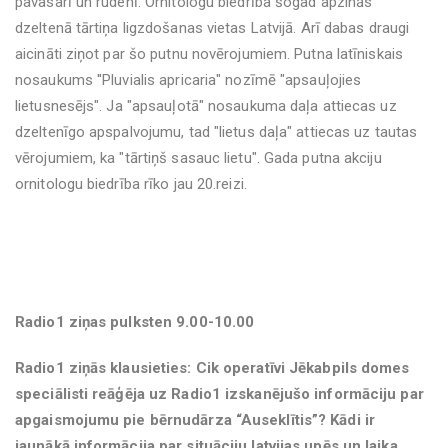
pavasarī un rudenī. Ornitologu biedrība šogad apzinās
dzeltenā tārtiņa ligzdošanas vietas Latvijā. Arī dabas draugi
aicināti ziņot par šo putnu novērojumiem. Putna latīniskais
nosaukums ''Pluvialis apricaria" nozīmē "apsauļojies
lietusnesējs". Ja "apsauļotā" nosaukuma daļa attiecas uz
dzeltenīgo apspalvojumu, tad "lietus daļa" attiecas uz tautas
vērojumiem, ka "tārtiņš sasauc lietu". Gada putna akciju
ornitologu biedrība rīko jau 20.reizi.
Radio1 ziņas pulksten 9.00-10.00
Radio1 ziņās klausieties: Cik operatīvi Jēkabpils domes
speciālisti reāģēja uz Radio1 izskanējušo informāciju par
apgaismojumu pie bērnudārza “Auseklītis”? Kādi ir
jaunākā informācija par situāciju latvijas upēs un laika