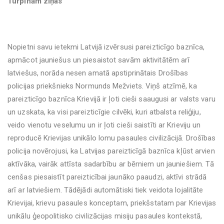
Turpinām ziņas
Nopietni savu ietekmi Latvijā izvērsusi pareizticīgo baznīca,
apmācot jauniešus un piesaistot savām aktivitātēm arī
latviešus, norāda nesen amatā apstiprinātais Drošības
policijas priekšnieks Normunds Mežviets. Viņš atzīmē, ka
pareizticīgo baznīca Krievijā ir ļoti cieši saaugusi ar valsts varu
un uzskata, ka visi pareizticīgie cilvēki, kuri atbalsta reliģiju,
veido vienotu veselumu un ir ļoti cieši saistīti ar Krieviju un
reproducē Krievijas unikālo lomu pasaules civilizācijā. Drošības
policija novērojusi, ka Latvijas pareizticīgā baznīca kļūst arvien
aktīvāka, vairāk attīsta sadarbību ar bērniem un jauniešiem. Tā
cenšas piesaistīt pareizticībai jaunāko paaudzi, aktīvi strādā
arī ar latviešiem. Tādējādi automātiski tiek veidota lojalitāte
Krievijai, krievu pasaules konceptam, priekšstatam par Krievijas
unikālu ģeopolitisko civilizācijas misiju pasaules kontekstā,