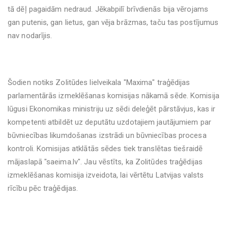
tā dēļ pagaidām nedraud. Jēkabpilī brīvdienās bija vērojams
gan putenis, gan lietus, gan vēja brāzmas, taču tas postījumus
nav nodarījis.
Šodien notiks Zolitūdes lielveikala "Maxima" traģēdijas
parlamentārās izmeklēšanas komisijas nākamā sēde.
Komisija
lūgusi Ekonomikas ministriju uz sēdi deleģēt pārstāvjus, kas ir
kompetenti atbildēt uz deputātu uzdotajiem jautājumiem par
būvniecības likumdošanas izstrādi un būvniecības procesa
kontroli. Komisijas atklātās sēdes tiek translētas tiešraidē
mājaslapā "saeima.lv". Jau vēstīts, ka Zolitūdes traģēdijas
izmeklēšanas komisija izveidota, lai vērtētu Latvijas valsts
rīcību pēc traģēdijas.