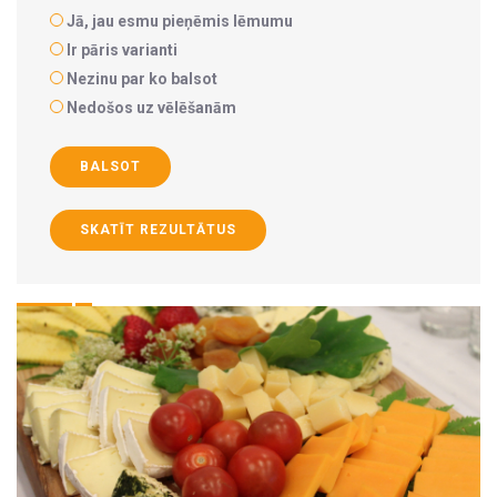
Jā, jau esmu pieņēmis lēmumu
Ir pāris varianti
Nezinu par ko balsot
Nedošos uz vēlēšanām
BALSOT
SKATĪT REZULTĀTUS