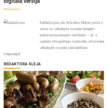
digitālā versija
0 Komentāri
Kaldabruņas jeb Krievānu Māras josta ir
viena no Jēkabpils novada lielajām
kultūrvēsturiskajām vērtībām – tā ir
unikāls etnogrāfijas materiāls, informēja
Jēkabpils novada pašvaldības
mājaslapā.
REDAKTORA SLEJA