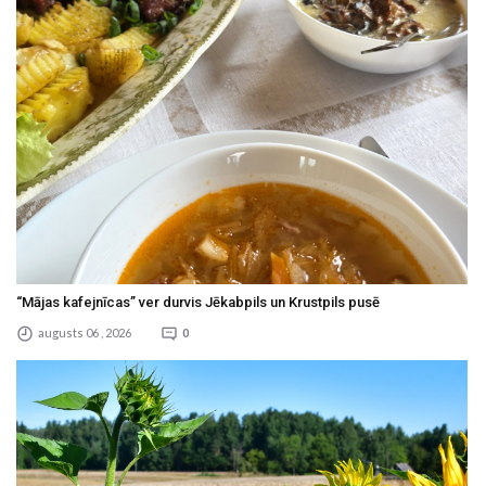
“Mājas kafejnīcas” ver durvis Jēkabpils un Krustpils pusē
augusts 06 , 2026
0