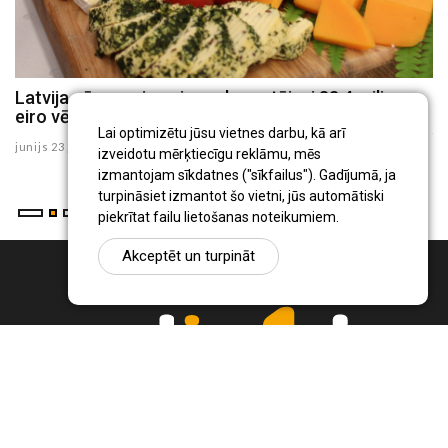
Latvija pērn svaigo sieru eksportējusi 83,4 miljonu
L
s
eiro vērtībā
ju
Lai optimizētu jūsu vietnes darbu, kā arī
junijs 23 , 2026
izveidotu mērķtiecīgu reklāmu, mēs
izmantojam sīkdatnes ("sīkfailus"). Gadījumā, ja
turpināsiet izmantot šo vietni, jūs automātiski
piekrītat failu lietošanas noteikumiem.
Akceptēt un turpināt