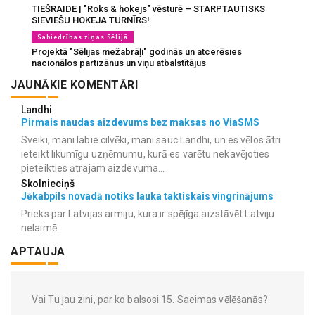
TIEŠRAIDE | "Roks & hokejs" vēsturē – STARPTAUTISKS
SIEVIEŠU HOKEJA TURNĪRS!
Sabiedrības ziņas Sēlijā
Projektā "Sēlijas mežabrāļi" godinās un atcerēsies
nacionālos partizānus un viņu atbalstītājus
JAUNĀKIE KOMENTĀRI
Landhi
Pirmais naudas aizdevums bez maksas no ViaSMS
Sveiki, mani labie cilvēki, mani sauc Landhi, un es vēlos ātri
ieteikt likumīgu uzņēmumu, kurā es varētu nekavējoties
pieteikties ātrajam aizdevuma...
Skolnieciņš
Jēkabpils novadā notiks lauka taktiskais vingrinājums
Prieks par Latvijas armiju, kura ir spējīga aizstāvēt Latviju
nelaimē.
APTAUJA
Vai Tu jau zini, par ko balsosi 15. Saeimas vēlēšanās?