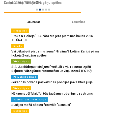
Jaunākās
Lasītākās
Noskaties
"Roks & Hokejs" | Gunāra Meijera piemiņas kauss 2026 |
TIEŠRAIDE
Sports
Vai Jēkabpilī piedzims jauna "Nirvāna"? Lotārs Zariņš pirms
hokeja Zvaigžņu spēles
Vides ziņas
SIA „Saldūdeņu risinājumi” veikuši zivju resursu izpēti
Baļotes, Vārzgūnes, Vecmuižas un Zuju ezerā (FOTO)
Pašvaldību ziņas
Jēkabpils novada pašvaldības policijas paveiktais jūlijā
Vides ziņas
Nākamnedēļ īslaicīgi būs jaušams rudenīgs dzestrums
Sabiedrības ziņas Sēlijā
Susējas mežā sācies festivāls "Sansusī"
Noskaties