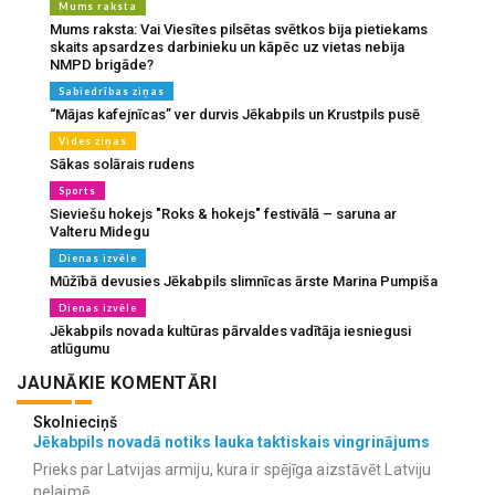
Mums raksta
Mums raksta: Vai Viesītes pilsētas svētkos bija pietiekams
skaits apsardzes darbinieku un kāpēc uz vietas nebija
NMPD brigāde?
Sabiedrības ziņas
“Mājas kafejnīcas” ver durvis Jēkabpils un Krustpils pusē
Vides ziņas
Sākas solārais rudens
Sports
Sieviešu hokejs "Roks & hokejs" festivālā – saruna ar
Valteru Midegu
Dienas izvēle
Mūžībā devusies Jēkabpils slimnīcas ārste Marina Pumpiša
Dienas izvēle
Jēkabpils novada kultūras pārvaldes vadītāja iesniegusi
atlūgumu
JAUNĀKIE KOMENTĀRI
Skolnieciņš
Jēkabpils novadā notiks lauka taktiskais vingrinājums
Prieks par Latvijas armiju, kura ir spējīga aizstāvēt Latviju
nelaimē.