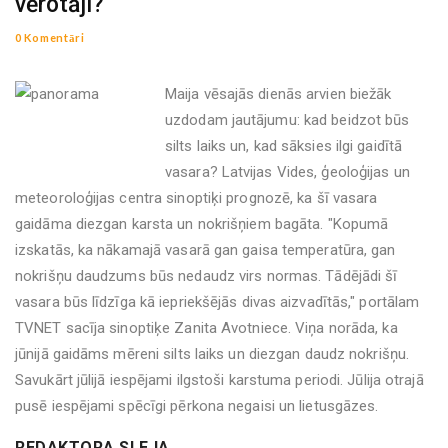
vērotāji?
0 Komentāri
Maija vēsajās dienās arvien biežāk
uzdodam jautājumu: kad beidzot būs
silts laiks un, kad sāksies ilgi gaidītā
vasara? Latvijas Vides, ģeoloģijas un
meteoroloģijas centra sinoptiķi prognozē, ka šī vasara
gaidāma diezgan karsta un nokrišņiem bagāta. "Kopumā
izskatās, ka nākamajā vasarā gan gaisa temperatūra, gan
nokrišņu daudzums būs nedaudz virs normas. Tādējādi šī
vasara būs līdzīga kā iepriekšējās divas aizvadītās," portālam
TVNET sacīja sinoptiķe Zanita Avotniece. Viņa norāda, ka
jūnijā gaidāms mēreni silts laiks un diezgan daudz nokrišņu.
Savukārt jūlijā iespējami ilgstoši karstuma periodi. Jūlija otrajā
pusē iespējami spēcīgi pērkona negaisi un lietusgāzes.
REDAKTORA SLEJA