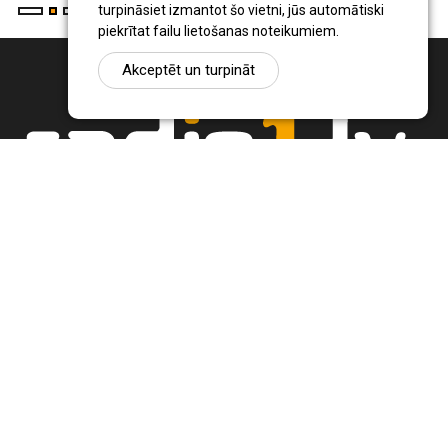
turpināsiet izmantot šo vietni, jūs automātiski
piekrītat failu lietošanas noteikumiem.
Akceptēt un turpināt
Ziņu portāls Radio1.lv ir informācija un diskusija par Jēkabpils
pilsētas un reģiona novadu aktualitātēm. Svarīgākie notikumi un
procesi Latvijā un pasaulē.
+371 22 320 220
zinas@radio1.lv