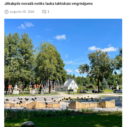
Jēkabpils novadā notiks lauka taktiskais vingrinājums
augusts 05 , 2026
1