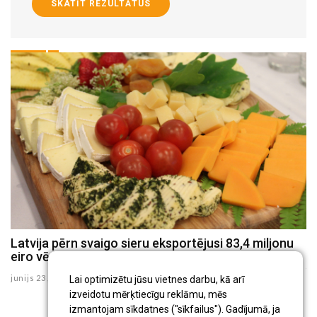
SKATĪT REZULTĀTUS
Latvija pērn svaigo sieru eksportējusi 83,4 miljonu
L
s
eiro vērtībā
ju
junijs 23 , 2026
Lai optimizētu jūsu vietnes darbu, kā arī
izveidotu mērķtiecīgu reklāmu, mēs
izmantojam sīkdatnes ("sīkfailus"). Gadījumā, ja