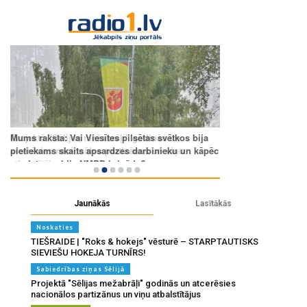
Jaunākās
Lasītākās
Noskaties
TIEŠRAIDE | "Roks & hokejs" vēsturē – STARPTAUTISKS
SIEVIEŠU HOKEJA TURNĪRS!
Sabiedrības ziņas Sēlijā
Projektā "Sēlijas mežabrāļi" godinās un atcerēsies
nacionālos partizānus un viņu atbalstītājus