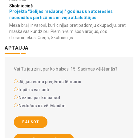
Skolnieciņš
Projektā "Sēlijas mežabrāļi" godinās un atcerēsies
nacionālos partizānus un viņu atbalstītājus
Meža brāļi ir varoņi, kuri cīnijās pret padomju okupāciju, pret
maskavas kundzību. Pieminēsim šos varoņus, šos
drosminiekus. Cieņā, Skolnieciņš
APTAUJA
Vai Tu jau zini, par ko balsosi 15. Saeimas vēlēšanās?
Jā, jau esmu pieņēmis lēmumu
Ir pāris varianti
Nezinu par ko balsot
Nedošos uz vēlēšanām
BALSOT