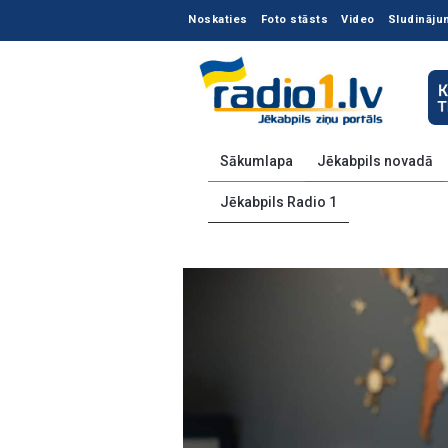
Noskaties
Foto stāsts
Video
Sludināju
Sākumlapa
Jēkabpils novadā
Jēkabpils Radio 1