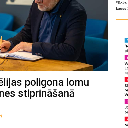
"
p
Va
L
s
lijas poligona lomu
SI
tnes stiprināšanā
re
V
J
pa
ri
N