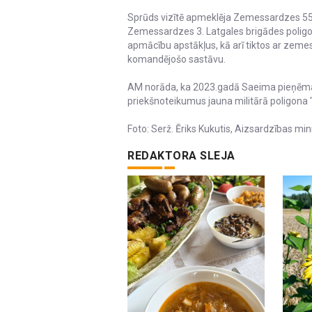
Sprūds vizītē apmeklēja Zemessardzes 55.
Zemessardzes 3. Latgales brigādes poligon
apmācību apstākļus, kā arī tiktos ar zeme
komandējošo sastāvu.
AM norāda, ka 2023.gadā Saeima pieņēma Mi
priekšnoteikumus jauna militārā poligona "S
Foto: Serž. Ēriks Kukutis, Aizsardzības mini
REDAKTORA SLEJA