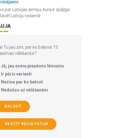
grinājums
ks par Latvijas armiju, kura ir spējīga
tāvēt Latviju nelaimē.
AUJA
i Tu jau zini, par ko balsosi 15.
aeimas vēlēšanās?
Jā, jau esmu pieņēmis lēmumu
Ir pāris varianti
Nezinu par ko balsot
Nedošos uz vēlēšanām
BALSOT
SKATĪT REZULTĀTUS