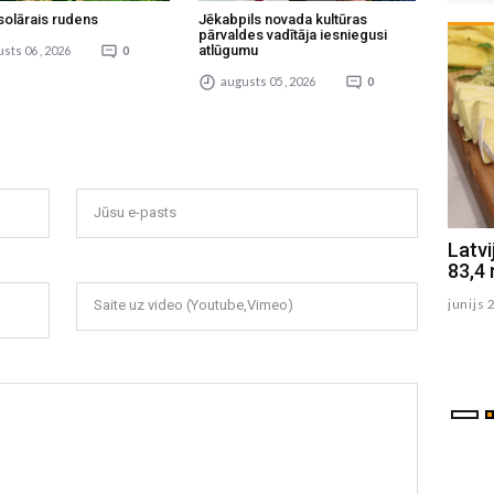
solārais rudens
Jēkabpils novada kultūras
pārvaldes vadītāja iesniegusi
atlūgumu
sts 06 , 2026
0
augusts 05 , 2026
0
Jūsu e-pasts
Izstādē varēs aplūkot cilvēku
Latvi
tirdzniecībā cietušo un Ukrainas
83,4 
bēgļu mākslas terapijā tapušus
junijs 
Saite uz video (Youtube,Vimeo)
darbus
julijs 06 , 2026