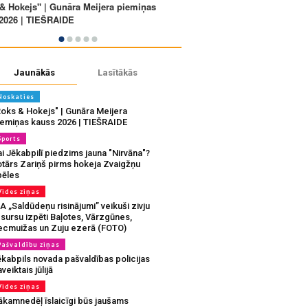
Jaunākās
Lasītākās
Noskaties
Roks & Hokejs" | Gunāra Meijera
iemiņas kauss 2026 | TIEŠRAIDE
Sports
i Jēkabpilī piedzims jauna "Nirvāna"?
otārs Zariņš pirms hokeja Zvaigžņu
pēles
Vides ziņas
A „Saldūdeņu risinājumi” veikuši zivju
sursu izpēti Baļotes, Vārzgūnes,
ecmuižas un Zuju ezerā (FOTO)
Pašvaldību ziņas
ēkabpils novada pašvaldības policijas
veiktais jūlijā
Vides ziņas
ākamnedēļ īslaicīgi būs jaušams