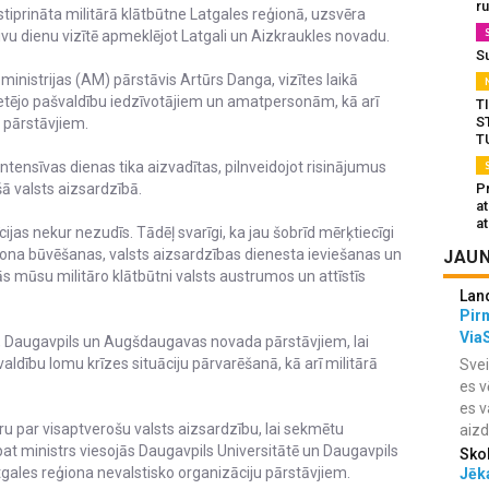
r
 stiprināta militārā klātbūtne Latgales reģionā, uzsvēra
ivu dienu vizītē apmeklējot Latgali un Aizkraukles novadu.
S
nistrijas (AM) pārstāvis Artūrs Danga, vizītes laikā
vietējo pašvaldību iedzīvotājiem un amatpersonām, kā arī
T
S
 pārstāvjiem.
T
intensīvas dienas tika aizvadītas, pilnveidojot risinājumus
Pr
šā valsts aizsardzībā.
a
at
as nekur nezudīs. Tādēļ svarīgi, ka jau šobrīd mērķtiecīgi
oligona būvēšanas, valsts aizsardzības dienesta ieviešanas un
JAUN
s mūsu militāro klātbūtni valsts austrumos un attīstīs
Lan
Pir
Via
s, Daugavpils un Augšdaugavas novada pārstāvjiem, lai
aldību lomu krīzes situāciju pārvarēšanā, kā arī militārā
Svei
es v
es v
ru par visaptverošu valsts aizsardzību, lai sekmētu
aiz
āpat ministrs viesojās Daugavpils Universitātē un Daugavpils
Sko
Latgales reģiona nevalstisko organizāciju pārstāvjiem.
Jēka