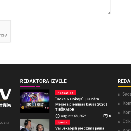
REDAKTORA IZVĒLE
REDA
Noskaties
Sad
"Roks & Hokejs" | Gunāra
Kome
Meijera piemiņas kauss 2026 |
TIEŠRAIDE
Konf
augusts 08 , 2026
0
Ētik
kusija
Sports
Vai Jēkabpilī piedzims jauna
Kont