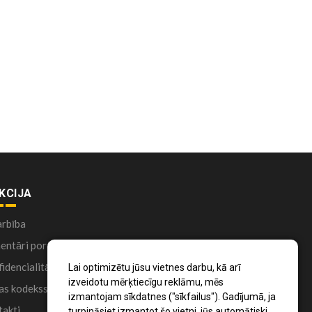
KCIJA
arbība
ntāri portālā
idencialitātes politika
Lai optimizētu jūsu vietnes darbu, kā arī
izveidotu mērķtiecīgu reklāmu, mēs
as kodekss
izmantojam sīkdatnes ("sīkfailus"). Gadījumā, ja
akti
turpināsiet izmantot šo vietni, jūs automātiski