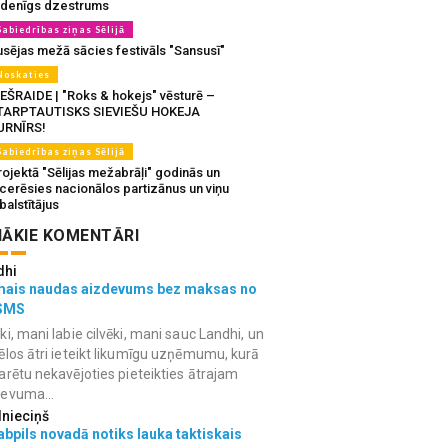
udenīgs dzestrums
Sabiedrības ziņas Sēlijā
usējas mežā sācies festivāls "Sansusī"
Noskaties
IEŠRAIDE | "Roks & hokejs" vēsturē –
TARPTAUTISKS SIEVIEŠU HOKEJA
URNĪRS!
Sabiedrības ziņas Sēlijā
ojektā "Sēlijas mežabrāļi" godinās un
tcerēsies nacionālos partizānus un viņu
balstītājus
ĀKIE KOMENTĀRI
dhi
mais naudas aizdevums bez maksas no
SMS
ki, mani labie cilvēki, mani sauc Landhi, un
ēlos ātri ieteikt likumīgu uzņēmumu, kurā
arētu nekavējoties pieteikties ātrajam
devuma...
lnieciņš
bpils novadā notiks lauka taktiskais