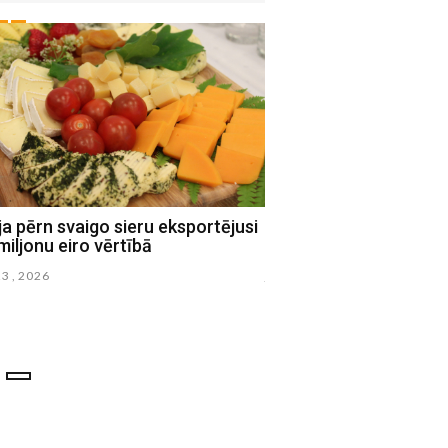
ja pērn svaigo sieru eksportējusi
Latvijā svin Līgo un s
miljonu eiro vērtībā
nakti
23 , 2026
junijs 23 , 2026