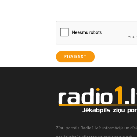
PIEVIENOT
Ziņu portāls Radio1.lv ir informācija un dis
par Jēkabpils pilsētas un reģiona novadu