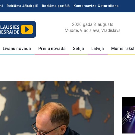
mi
Reklāma Jēkabpilī
Reklāma portālā
Komercavīze Ceturtdiena
2026.gada 8. augusts
Mudīte, Vladislava, Vladislavs
Līvānu novadā
Preiļu novadā
Sēlijā
Latvijā
Mums rakst