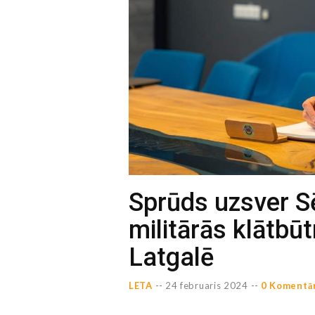
Sprūds uzsver Sē
militārās klātbū
Latgalē
LETA
--
24 februaris 2024 --
0 Komentā