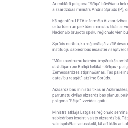
Ar militārā poligona "Sēlija" būvēšanu tiek
aizsardzības ministrs Andris Sprūds (P), d
Kā aģentūru LETA informēja Aizsardzības mi
ceturtdien un piektdien ministrs tikās ar 
Nacionālo bruņoto spēku reģionālo vienību
Sprūds norāda, ka reģionālajā vizītē divas 
institūciju sabiedrības iesaistei visaptvero
"Mūsu austrumu kaimiņu impēriskās ambīcij
strādājam pie Baltijā lielākā - Sēlijas - p
Zemessardzes stiprināšanas. Tas palielinā
gatavību reaģēt," atzīme Sprūds.
Aizsardzības ministrs tikās ar Aizkraukle
pārrunātu civilās aizsardzības plānus, pašv
poligona "Sēlija" izveides gaitu.
Ministrs atklāja Latgales reģionālo seminā
sabiedrības iesaisti valsts aizsardzībā. T
valstspilsētas vidusskolā, kā arī tikās ar 