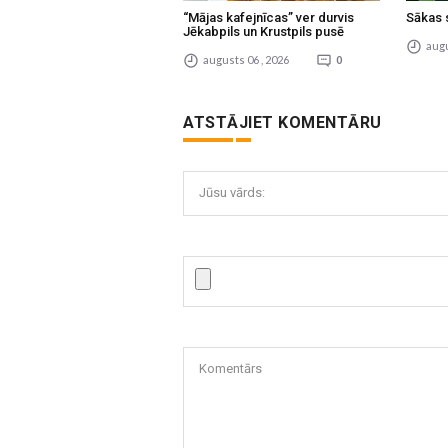
“Mājas kafejnīcas” ver durvis
Sākas 
Jēkabpils un Krustpils pusē
augu
augusts 06 , 2026
0
ATSTĀJIET KOMENTĀRU
Jūsu vārds:
Komentārs