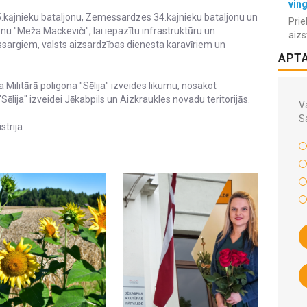
vin
kājnieku bataljonu, Zemessardzes 34.kājnieku bataljonu un
Prie
u "Meža Mackeviči", lai iepazītu infrastruktūru un
aizs
ssargiem, valsts aizsardzības dienesta karavīriem un
APT
litārā poligona "Sēlija" izveides likumu, nosakot
ēlija" izveidei Jēkabpils un Aizkraukles novadu teritorijās.
Va
S
strija