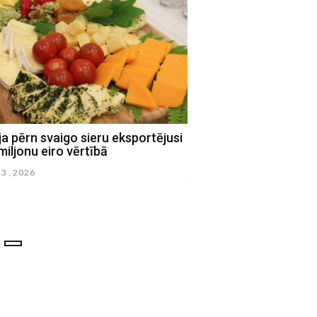
ja pērn svaigo sieru eksportējusi
Latvijā svin Līgo un s
miljonu eiro vērtībā
nakti
23 , 2026
junijs 23 , 2026