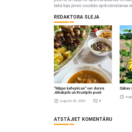
laikā bijis jāveic sociālās apdrošināšana
REDAKTORA SLEJA
“Mājas kafejnīcas” ver durvis
Sākas 
Jēkabpils un Krustpils pusē
augu
augusts 06 , 2026
0
ATSTĀJIET KOMENTĀRU