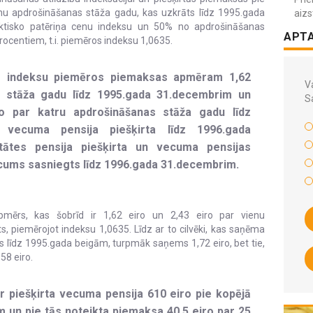
enu apdrošināšanas stāža gadu, kas uzkrāts līdz 1995.gada
aizs
ktisko patēriņa cenu indeksu un 50% no apdrošināšanas
APT
centiem, t.i. piemēros indeksu 1,0635.
go indeksu piemēros piemaksas apmēram 1,62
Va
s stāža gadu līdz 1995.gada 31.decembrim un
S
 par katru apdrošināšanas stāža gadu līdz
 vecuma pensija piešķirta līdz 1996.gada
itātes pensija piešķirta un vecuma pensijas
cums sasniegts līdz 1996.gada 31.decembrim.
mērs, kas šobrīd ir 1,62 eiro un 2,43 eiro par vienu
s, piemērojot indeksu 1,0635. Līdz ar to cilvēki, kas saņēma
ts līdz 1995.gada beigām, turpmāk saņems 1,72 eiro, bet tie,
58 eiro.
 piešķirta vecuma pensija 610 eiro pie kopējā
 un pie tās noteikta piemaksa 40,5 eiro par 25