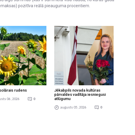
s iemaksas) pozitīva reālā pieauguma procentiem.
solārais rudens
Jēkabpils novada kultūras
pārvaldes vadītāja iesniegusi
atlūgumu
sts 06 , 2026
0
augusts 05 , 2026
0