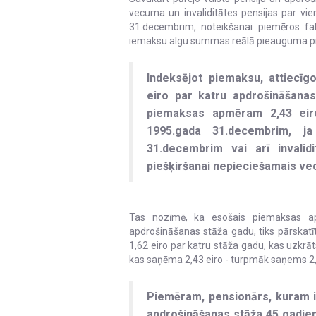
vecuma un invaliditātes pensijas par vi
31.decembrim, noteikšanai piemēros fa
iemaksu algu summas reālā pieauguma pro
Indeksējot piemaksu, attiecī
eiro par katru apdrošināšana
piemaksas apmēram 2,43 eiro
1995.gada 31.decembrim, ja
31.decembrim vai arī invalid
piešķiršanai nepieciešamais ve
Tas nozīmē, ka esošais piemaksas ap
apdrošināšanas stāža gadu, tiks pārskatīt
1,62 eiro par katru stāža gadu, kas uzkrā
kas saņēma 2,43 eiro - turpmāk saņems 2,
Piemēram, pensionārs, kuram ir
apdrošināšanas stāža 45 gadiem