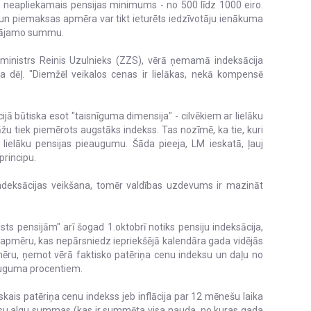
m neapliekamais pensijas minimums - no 500 līdz 1000 eiro.
un piemaksas apmēra var tikt ieturēts iedzīvotāju ienākuma
ksājamo summu.
ministrs Reinis Uzulnieks (ZZS), vērā ņemamā indeksācija
 dēļ. "Diemžēl veikalos cenas ir lielākas, nekā kompensē
ijā būtiska esot "taisnīguma dimensija" - cilvēkiem ar lielāku
u tiek piemērots augstāks indekss. Tas nozīmē, ka tie, kuri
 lielāku pensijas pieaugumu. Šāda pieeja, LM ieskatā, ļauj
principu.
indeksācijas veikšana, tomēr valdības uzdevums ir mazināt
lsts pensijām" arī šogad 1.oktobrī notiks pensiju indeksācija,
as apmēru, kas nepārsniedz iepriekšējā kalendāra gada vidējās
ēru, ņemot vērā faktisko patēriņa cenu indeksu un daļu no
auguma procentiem.
skais patēriņa cenu indekss jeb inflācija par 12 mēnešu laika
u algu summas (kas ir summēta visa nauda, no kuras gada