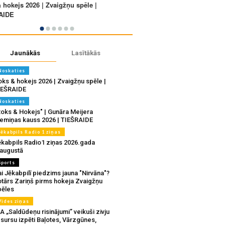
Jaunākās
Lasītākās
Noskaties
oks & hokejs 2026 | Zvaigžņu spēle |
IEŠRAIDE
Noskaties
Roks & Hokejs" | Gunāra Meijera
iemiņas kauss 2026 | TIEŠRAIDE
Jēkabpils Radio 1 ziņas
ēkabpils Radio1 ziņas 2026.gada
.augustā
Sports
i Jēkabpilī piedzims jauna "Nirvāna"?
otārs Zariņš pirms hokeja Zvaigžņu
pēles
Vides ziņas
A „Saldūdeņu risinājumi” veikuši zivju
sursu izpēti Baļotes, Vārzgūnes,