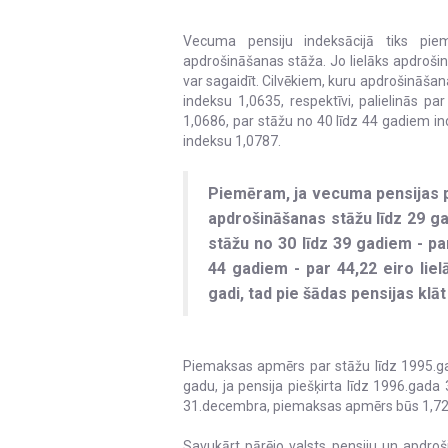
Vecuma pensiju indeksācijā tiks piem
apdrošināšanas stāža. Jo lielāks apdroši
var sagaidīt. Cilvēkiem, kuru apdrošināša
indeksu 1,0635, respektīvi, palielinās 
1,0686, par stāžu no 40 līdz 44 gadiem i
indeksu 1,0787.
Piemēram, ja vecuma pensijas pi
apdrošināšanas stāžu līdz 29 ga
stāžu no 30 līdz 39 gadiem - par
44 gadiem - par 44,22 eiro lielā
gadi, tad pie šādas pensijas klāt
Piemaksas apmērs par stāžu līdz 1995.g
gadu, ja pensija piešķirta līdz 1996.gada
31.decembra, piemaksas apmērs būs 1,72 e
Savukārt pārējo valsts pensiju un apdroš