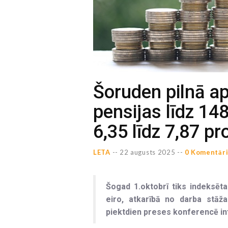
Šoruden pilnā a
pensijas līdz 148
6,35 līdz 7,87 p
LETA
--
22 augusts 2025 --
0 Komentār
Šogad 1.oktobrī tiks indeksēta
eiro, atkarībā no darba stāža
piektdien preses konferencē inf