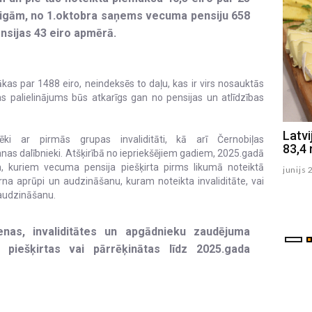
eigām, no 1.oktobra saņems vecuma pensiju 658
nsijas 43 eiro apmērā.
ākas par 1488 eiro, neindeksēs to daļu, kas ir virs nosauktās
as palielinājums būs atkarīgs gan no pensijas un atlīdzības
Izstādē varēs aplūkot cilvēku
Latvi
vēki ar pirmās grupas invaliditāti, kā arī Černobiļas
tirdzniecībā cietušo un Ukrainas
83,4 
anas dalībnieki. Atšķirībā no iepriekšējiem gadiem, 2025.gadā
bēgļu mākslas terapijā tapušus
m, kuriem vecuma pensija piešķirta pirms likumā noteiktā
junijs 
darbus
a aprūpi un audzināšanu, kuram noteikta invaliditāte, vai
 audzināšanu.
julijs 06 , 2026
enas, invaliditātes un apgādnieku zaudējuma
s piešķirtas vai pārrēķinātas līdz 2025.gada