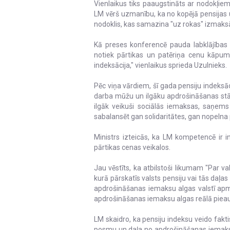
Vienlaikus tiks paaugstināts ar nodokļie
LM vērš uzmanību, ka no kopējā pensijas 
nodoklis, kas samazina "uz rokas" izma
Kā preses konferencē pauda labklājības 
notiek pārtikas un patēriņa cenu kāpuma
indeksācija," vienlaikus sprieda Uzulnieks.
Pēc viņa vārdiem, šī gada pensiju indeksāc
darba mūžu un ilgāku apdrošināšanas stāž
ilgāk veikuši sociālās iemaksas, saņems
sabalansēt gan solidaritātes, gan nopelna 
Ministrs izteicās, ka LM kompetencē ir 
pārtikas cenas veikalos.
Jau vēstīts, ka atbilstoši likumam "Par va
kurā pārskatīs valsts pensiju vai tās daļ
apdrošināšanas iemaksu algas valstī apm
apdrošināšanas iemaksu algas reālā pie
LM skaidro, ka pensiju indeksu veido fakti
posmu un daļa no apdrošināšanas iemaks