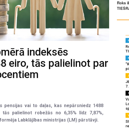
R
pmērā indeksēs
T
8 eiro, tās palielinot par
"
p
rocentiem
J
i
7
Va
L
s pensijas vai to daļas, kas nepārsniedz 1488
s
 tās palielinot robežās no 6,35% līdz 7,87%,
ormēja Labklājības ministrijas (LM) pārstāvji.
SI
re