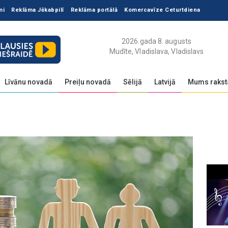
mi
Reklāma Jēkabpilī
Reklāma portālā
Komercavīze Ceturtdiena
2026.gada 8. augusts
Mudīte, Vladislava, Vladislavs
Līvānu novadā
Preiļu novadā
Sēlijā
Latvijā
Mums rakst