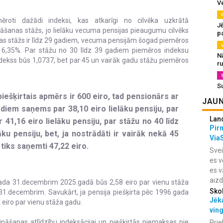
V
ēroti dažādi indeksi, kas atkarīgi no cilvēka uzkrātā
J
nāšanas stāžs, jo lielāku vecuma pensijas pieaugumu cilvēks
pa
nas stāžs ir līdz 29 gadiem, vecuma pensijām šogad piemēros
par 6,35%. Par stāžu no 30 līdz 39 gadiem piemēros indeksu
N
ndekss būs 1,0737, bet par·45 un vairāk gadu stāžu piemēros
r
S
ešķirtais apmērs ir 600 eiro, tad pensionārs ar
JAUN
diem saņems par 38,10 eiro lielāku pensiju, par
Lan
 41,16 eiro lielāku pensiju, par stāžu no 40 līdz
Pir
ku pensiju, bet, ja nostrādāti ir vairāk nekā 45
Via
 tiks saņemti 47,22 eiro.
Svei
es v
es v
aiz
ada 31.decembrim 2025.gadā būs 2,58 eiro par vienu stāža
Sko
 31.decembrim. Savukārt, ja pensija piešķirta pēc 1996.gada
Jēka
iro par vienu stāža gadu.
vin
ināšanas atlīdzību indeksācijai un piešķirtās piemaksas pie
Prie