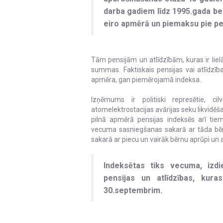
darba gadiem līdz 1995.gada b
eiro apmērā un piemaksu pie pe
Tām pensijām un atlīdzībām, kuras ir liel
summas. Faktiskais pensijas vai atlīdzīb
apmēra, gan piemērojamā indeksa.
Izņēmums ir politiski represētie, cil
atomelektrostacijas avārijas seku likvidēš
pilnā apmērā pensijas indeksēs arī tie
vecuma sasniegšanas sakarā ar tāda bērn
sakarā ar piecu un vairāk bērnu aprūpi un
Indeksētas tiks vecuma, izdi
pensijas un atlīdzības, kura
30.septembrim.