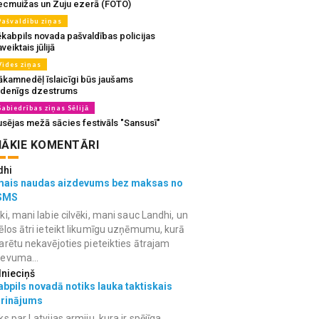
ecmuižas un Zuju ezerā (FOTO)
Pašvaldību ziņas
ēkabpils novada pašvaldības policijas
veiktais jūlijā
Vides ziņas
ākamnedēļ īslaicīgi būs jaušams
udenīgs dzestrums
Sabiedrības ziņas Sēlijā
usējas mežā sācies festivāls "Sansusī"
ĀKIE KOMENTĀRI
dhi
mais naudas aizdevums bez maksas no
SMS
ki, mani labie cilvēki, mani sauc Landhi, un
ēlos ātri ieteikt likumīgu uzņēmumu, kurā
arētu nekavējoties pieteikties ātrajam
devuma...
lnieciņš
bpils novadā notiks lauka taktiskais
grinājums
ks par Latvijas armiju, kura ir spējīga