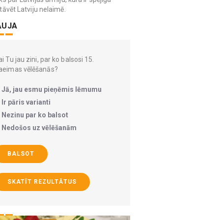
tāvēt Latviju nelaimē.
AUJA
i Tu jau zini, par ko balsosi 15.
aeimas vēlēšanās?
Jā, jau esmu pieņēmis lēmumu
Ir pāris varianti
Nezinu par ko balsot
Nedošos uz vēlēšanām
BALSOT
SKATĪT REZULTĀTUS