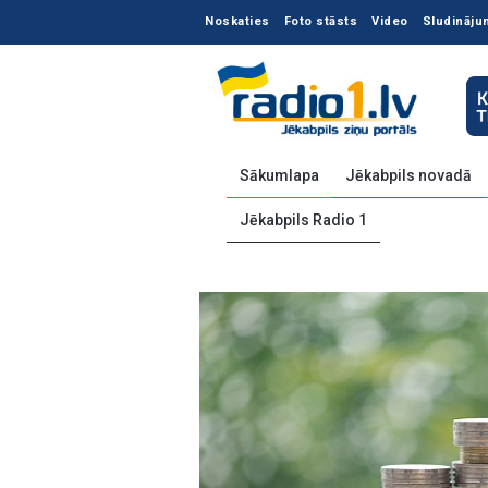
Noskaties
Foto stāsts
Video
Sludināju
Sākumlapa
Jēkabpils novadā
Jēkabpils Radio 1