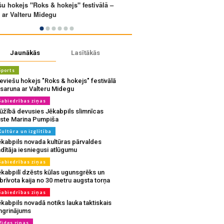
Jaunākās
Lasītākās
Sports
eviešu hokejs "Roks & hokejs" festivālā
 saruna ar Valteru Midegu
Sabiedrības ziņas
ūžībā devusies Jēkabpils slimnīcas
rste Marina Pumpiša
Kultūra un izglītība
ēkabpils novada kultūras pārvaldes
dītāja iesniegusi atlūgumu
Sabiedrības ziņas
ēkabpilī dzēsts kūlas ugunsgrēks un
brīvota kaija no 30 metru augsta torņa
Sabiedrības ziņas
kabpils novadā notiks lauka taktiskais
ingrinājums
Vides ziņas