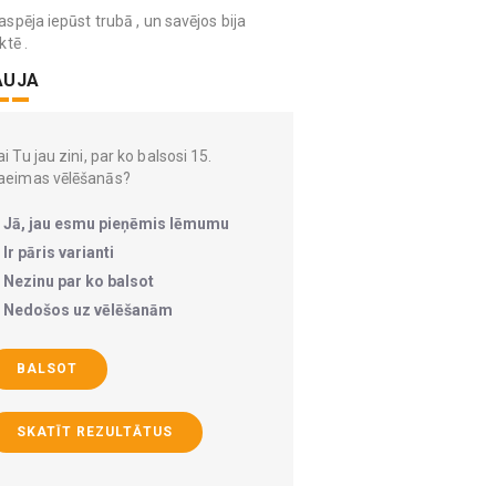
spēja iepūst trubā , un savējos bija
ktē .
AUJA
i Tu jau zini, par ko balsosi 15.
aeimas vēlēšanās?
Jā, jau esmu pieņēmis lēmumu
Ir pāris varianti
Nezinu par ko balsot
Nedošos uz vēlēšanām
BALSOT
SKATĪT REZULTĀTUS