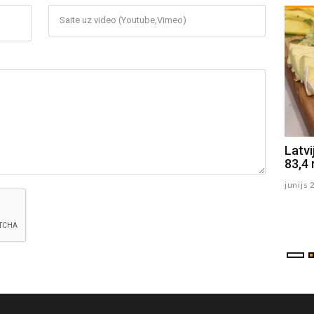
Saite uz video (Youtube,Vimeo)
Izstādē varēs aplūkot cilvēku
Latvi
tirdzniecībā cietušo un Ukrainas
83,4 
bēgļu mākslas terapijā tapušus
junijs 
darbus
julijs 06 , 2026