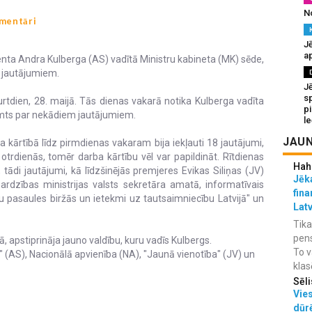
N
mentāri
Jē
a
enta Andra Kulberga (AS) vadītā Ministru kabineta (MK) sēde,
m jautājumiem.
J
sp
rtdien, 28. maijā. Tās dienas vakarā notika Kulberga vadīta
p
lemts par nekādiem jautājumiem.
l
JAUN
a kārtībā līdz pirmdienas vakaram bija iekļauti 18 jautājumi,
otrdienās, tomēr darba kārtību vēl var papildināt. Rītdienas
Hah
 tādi jautājumi, kā līdzšinējās premjeres Evikas Siliņas (JV)
Jēka
ardzības ministrijas valsts sekretāra amatā, informatīvais
fina
 pasaules biržās un ietekmi uz tautsaimniecību Latvijā" un
Lat
Tika
pens
ā, apstiprināja jauno valdību, kuru vadīs Kulbergs.
To v
" (AS), Nacionālā apvienība (NA), "Jaunā vienotība" (JV) un
klas
Sēli
Vies
dūr