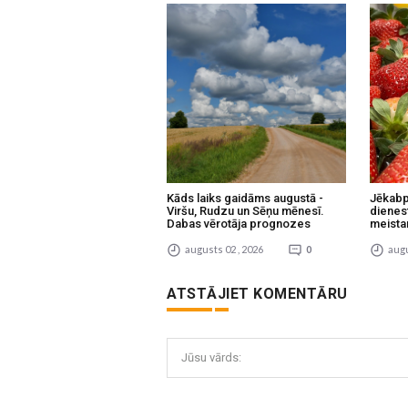
Kāds laiks gaidāms augustā -
Jēkabp
Viršu, Rudzu un Sēņu mēnesī.
dienes
Dabas vērotāja prognozes
meista
augusts 02 , 2026
0
augu
ATSTĀJIET KOMENTĀRU
Jūsu vārds: