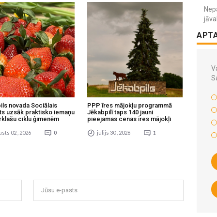
Nepa
jāva
APT
Va
S
ils novada Sociālais
PPP īres mājokļu programmā
ts uzsāk praktisko iemaņu
Jēkabpilī taps 140 jauni
rklašu ciklu ģimenēm
pieejamas cenas īres mājokļi
sts 02 , 2026
0
julijs 30 , 2026
1
Jūsu e-pasts