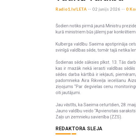
Radio1.lv/LETA
--
02 junijs 2026 --
0 Ko
Šodien notiks pirmā jaunā Ministru prezid
kurā ministriem būs jālemj par konkrētie
Kulberga valdību Saeima apstiprināja cetu
svinīgā valdības sēde, tomēr tajā netika 
Šodienas sēde sāksies plkst. 13. Tās darb
kas ir mazāk nekā ierasti valdības sēdēs 
sēdes darba kārtībā ir iekļauti, piemēram,
padomnieka Aira Rikveiļa iecelšanu Aizs
ziņojums "Par degvielas cenu monitoringu
citi jautājumi.
Jau vēstīts, ka Saeima ceturtdien, 28. maij
Jauno valdību veido "Apvienotais saraksts
Zaļo un zemnieku savienība (ZZS).
REDAKTORA SLEJA