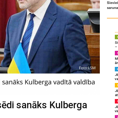
Si
–
M
ā
J
va
J
at
sēdi sanāks Kulberga
Jē
v