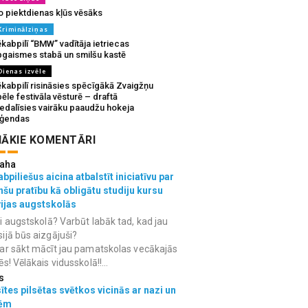
o piektdienas kļūs vēsāks
Kriminālziņas
kabpilī “BMW” vadītāja ietriecas
pgaismes stabā un smilšu kastē
Dienas izvēle
ēkabpilī risināsies spēcīgākā Zvaigžņu
ēle festivāla vēsturē – draftā
iedalīsies vairāku paaudžu hokeja
eģendas
ĀKIE KOMENTĀRI
aha
bpiliešus aicina atbalstīt iniciatīvu par
nšu pratību kā obligātu studiju kursu
vijas augstskolās
i augstskolā? Varbūt labāk tad, kad jau
ijā būs aizgājuši?
ar sākt mācīt jau pamatskolas vecākajās
ēs! Vēlākais vidusskolā!!...
s
ītes pilsētas svētkos vicinās ar nazi un
ēm