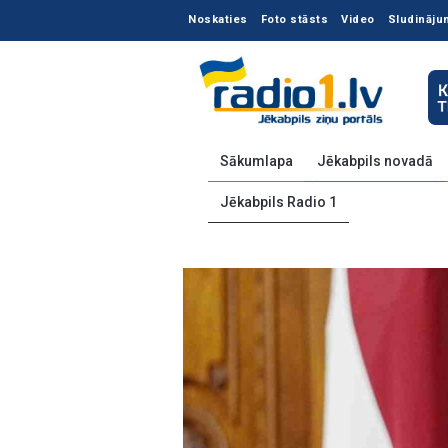
Noskaties
Foto stāsts
Video
Sludināju
Sākumlapa
Jēkabpils novadā
Jēkabpils Radio 1