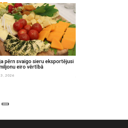
ja pērn svaigo sieru eksportējusi
Latvijā svin Līgo un s
miljonu eiro vērtībā
nakti
23 , 2026
junijs 23 , 2026