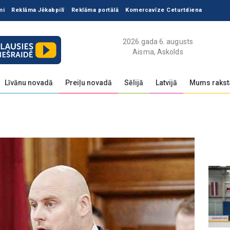
mi
Reklāma Jēkabpilī
Reklāma portālā
Komercavīze Ceturtdiena
2026.gada 6. augusts
Aisma, Askolds
Līvānu novadā
Preiļu novadā
Sēlijā
Latvijā
Mums rakst