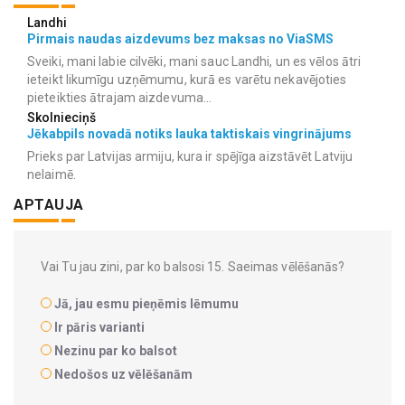
Landhi
Pirmais naudas aizdevums bez maksas no ViaSMS
Sveiki, mani labie cilvēki, mani sauc Landhi, un es vēlos ātri
ieteikt likumīgu uzņēmumu, kurā es varētu nekavējoties
pieteikties ātrajam aizdevuma...
Skolnieciņš
Jēkabpils novadā notiks lauka taktiskais vingrinājums
Prieks par Latvijas armiju, kura ir spējīga aizstāvēt Latviju
nelaimē.
APTAUJA
Vai Tu jau zini, par ko balsosi 15. Saeimas vēlēšanās?
Jā, jau esmu pieņēmis lēmumu
Ir pāris varianti
Nezinu par ko balsot
Nedošos uz vēlēšanām