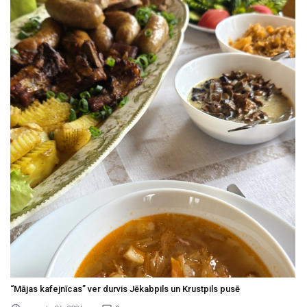
“Mājas kafejnīcas” ver durvis Jēkabpils un Krustpils pusē