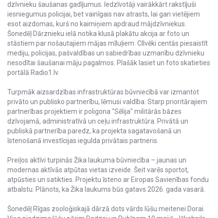
dzīvnieku šaušanas gadījumus. Iedzīvotāji vairākkārt rakstījuši
iesniegumus policijai, bet vainīgais nav atrasts, lai gan vietējiem
esot aizdomas, kurš no kaimiņiem apdraud mājdzīvniekus.
Šonedēļ Dārznieku ielā notika klusā plakātu akcija ar foto un
stāstiem par nošautajiem mājas mīluļiem. CIlvēki centās piesaistīt
mediju, policijas, pašvaldības un sabiedrības uzmanību dzīvnieku
nesodītai šaušanai māju pagalmos. Plašāk lasiet un foto skatieties
portālā Radio1.lv.
Turpmāk aizsardzības infrastruktūras būvniecībā var izmantot
privāto un publisko partnerību, lēmusi valdība. Starp prioritārajiem
partnerības projektiem ir poligona "Sēlija" militārās bāzes
dzīvojamā, administratīvā un ceļu infrastruktūra. Privātā un
publiskā partnerība paredz, ka projekta sagatavošanā un
īstenošanā investīcijas iegulda privātais partneris.
Preiļos aktīvi turpinās Žika laukuma būvniecība – jaunas un
modernas aktīvās atpūtas vietas izveide. Šeit varēs sportot,
atpūsties un satikties. Projektu īsteno ar Eiropas Savienības fondu
atbalstu. Plānots, ka Žika laukums būs gatavs 2026. gada vasarā.
Šonedēļ Rīgas zooloģiskajā dārzā dots vārds lūšu meitenei Dorai.