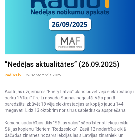
“Nedēļas aktualitātes” (26.09.2025)
Radio1.lv
--
26 septembris 2025 --
Austrijas uzņēmums "Enery Latvia" plāno būvēt vēja elektrostaciju
parku "Prīkuļi" Preiļu novada Saunas pagastā. Vēja parkā
paredzēts izbūvēt 18 vēja elektrostacijas ar kopējo jaudu 144
megavati. Līdz 13.oktobrim norisinās sabiedriskā apspriešana.
Kopienu sadarbības tīkls "Sēlijas salas" sācis īstenot lekciju ciklu
Sēlijas kopienu līderiem "Redzesloks". Zasā 12 nodarbību ciklā
dažādās zinātnes nozarēs lekcijas lasīs Latvijas zinātnieki un