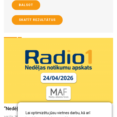
BALSOT
SKATĪT REZULTĀTUS
“Nedēļas aktualitātes” (24.04.2026)
“
Lai optimizētu jūsu vietnes darbu, kā arī
aprilis 24 , 2026
ap