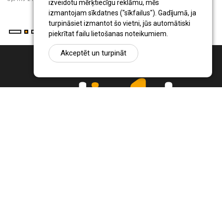
izveidotu mērķtiecīgu reklāmu, mēs
izmantojam sīkdatnes ("sīkfailus"). Gadījumā, ja
turpināsiet izmantot šo vietni, jūs automātiski
piekrītat failu lietošanas noteikumiem.
Akceptēt un turpināt
Ziņu portāls Radio1.lv ir informācija un diskusija par Jēkabpils
pilsētas un reģiona novadu aktualitātēm. Svarīgākie notikumi un
procesi Latvijā un pasaulē.