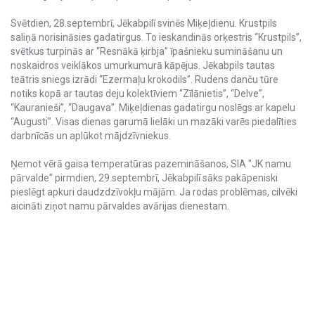
Svētdien, 28.septembrī, Jēkabpilī svinēs Miķeļdienu. Krustpils
saliņā norisināsies gadatirgus. To ieskandinās orķestris “Krustpils”,
svētkus turpinās ar “Resnākā ķirbja” īpašnieku sumināšanu un
noskaidros veiklākos umurkumurā kāpējus. Jēkabpils tautas
teātris sniegs izrādi “Ezermaļu krokodils”. Rudens danču tūre
notiks kopā ar tautas deju kolektīviem “Zīlānietis”, “Delve”,
“Kauranieši”, “Daugava”. Miķeļdienas gadatirgu noslēgs ar kapelu
“Augusti”. Visas dienas garumā lielāki un mazāki varēs piedalīties
darbnīcās un aplūkot mājdzīvniekus.
Ņemot vērā gaisa temperatūras pazemināšanos, SIA "JK namu
pārvalde" pirmdien, 29.septembrī, Jēkabpilī sāks pakāpeniski
pieslēgt apkuri daudzdzīvokļu mājām. Ja rodas problēmas, cilvēki
aicināti ziņot namu pārvaldes avārijas dienestam.