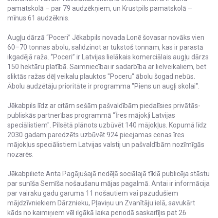
pamatskolā – par 79 audzēkņiem, un Krustpils pamatskolā –
mīnus 61 audzēknis.
Augļu dārzā “Poceri” Jēkabpils novada Lonē šovasar novāks vien
60–70 tonnas ābolu, salīdzinot ar tūkstoš tonnām, kas ir parastā
ikgadējā raža. ‘’Poceri’’ ir Latvijas lielākais komerciālais augļu dārzs
150 hektāru platībā. Saimniecībai ir sadarbība ar lielveikaliem, bet
sliktās ražas dēļ veikalu plauktos "Poceru" ābolu šogad nebūs.
Ābolu audzētāju prioritāte ir programma "Piens un augļi skolai".
Jēkabpils līdz ar citām sešām pašvaldībām piedalīsies privātās-
publiskās partnerības programmā "Īres mājokļi Latvijas
speciālistiem". Pilsētā plānots uzbūvēt 140 mājokļus. Kopumā līdz
2030.gadam paredzēts uzbūvēt 924 pieejamas cenas īres
mājokļus speciālistiem Latvijas valstij un pašvaldībām nozīmīgās
nozarēs.
Jēkabpiliete Anta Pagājušajā nedēļā sociālajā tīklā publicēja stāstu
par sunīša Semīša nošaušanu mājas pagalmā. Antai ir informācija
par vairāku gadu garumā 11 nošautiem vai pazudušiem
mājdzīvniekiem Dārznieku, Pļaviņu un Zvanītāju ielā, savukārt
kāds no kaimiņiem vēl ilgākā laika periodā saskaitījis pat 26