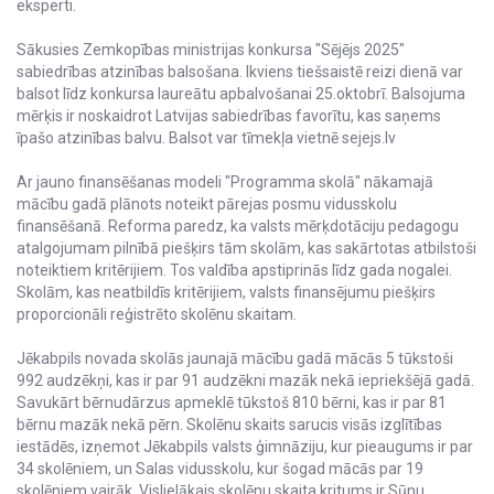
eksperti.
Sākusies Zemkopības ministrijas konkursa "Sējējs 2025"
sabiedrības atzinības balsošana. Ikviens tiešsaistē reizi dienā var
balsot līdz konkursa laureātu apbalvošanai 25.oktobrī. Balsojuma
mērķis ir noskaidrot Latvijas sabiedrības favorītu, kas saņems
īpašo atzinības balvu. Balsot var tīmekļa vietnē sejejs.lv
Ar jauno finansēšanas modeli "Programma skolā" nākamajā
mācību gadā plānots noteikt pārejas posmu vidusskolu
finansēšanā. Reforma paredz, ka valsts mērķdotāciju pedagogu
atalgojumam pilnībā piešķirs tām skolām, kas sakārtotas atbilstoši
noteiktiem kritērijiem. Tos valdība apstiprinās līdz gada nogalei.
Skolām, kas neatbildīs kritērijiem, valsts finansējumu piešķirs
proporcionāli reģistrēto skolēnu skaitam.
Jēkabpils novada skolās jaunajā mācību gadā mācās 5 tūkstoši
992 audzēkņi, kas ir par 91 audzēkni mazāk nekā iepriekšējā gadā.
Savukārt bērnudārzus apmeklē tūkstoš 810 bērni, kas ir par 81
bērnu mazāk nekā pērn. Skolēnu skaits sarucis visās izglītības
iestādēs, izņemot Jēkabpils valsts ģimnāziju, kur pieaugums ir par
34 skolēniem, un Salas vidusskolu, kur šogad mācās par 19
skolēniem vairāk. Vislielākais skolēnu skaita kritums ir Sūnu