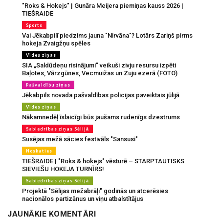
"Roks & Hokejs" | Gunāra Meijera piemiņas kauss 2026 |
TIEŠRAIDE
Sports
Vai Jēkabpilī piedzims jauna "Nirvāna"? Lotārs Zariņš pirms
hokeja Zvaigžņu spēles
Vides ziņas
SIA „Saldūdeņu risinājumi” veikuši zivju resursu izpēti
Baļotes, Vārzgūnes, Vecmuižas un Zuju ezerā (FOTO)
Pašvaldību ziņas
Jēkabpils novada pašvaldības policijas paveiktais jūlijā
Vides ziņas
Nākamnedēļ īslaicīgi būs jaušams rudenīgs dzestrums
Sabiedrības ziņas Sēlijā
Susējas mežā sācies festivāls "Sansusī"
Noskaties
TIEŠRAIDE | "Roks & hokejs" vēsturē – STARPTAUTISKS
SIEVIEŠU HOKEJA TURNĪRS!
Sabiedrības ziņas Sēlijā
Projektā "Sēlijas mežabrāļi" godinās un atcerēsies
nacionālos partizānus un viņu atbalstītājus
JAUNĀKIE KOMENTĀRI