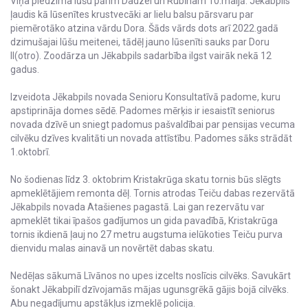
Viņa piedzima lūšu pārim Dadzei un Rubīnam 10.maijā. Jēkabpils
ļaudis kā lūsenītes krustvecāki ar lielu balsu pārsvaru par
piemērotāko atzina vārdu Dora. Šāds vārds dots arī 2022.gadā
dzimušajai lūšu meitenei, tādēļ jauno lūsenīti sauks par Doru
II(otro). Zoodārza un Jēkabpils sadarbība ilgst vairāk nekā 12
gadus.
Izveidota Jēkabpils novada Senioru Konsultatīvā padome, kuru
apstiprināja domes sēdē. Padomes mērķis ir iesaistīt seniorus
novada dzīvē un sniegt padomus pašvaldībai par pensijas vecuma
cilvēku dzīves kvalitāti un novada attīstību. Padomes sāks strādāt
1.oktobrī.
No šodienas līdz 3. oktobrim Kristakrūga skatu tornis būs slēgts
apmeklētājiem remonta dēļ. Tornis atrodas Teiču dabas rezervātā
Jēkabpils novada Atašienes pagastā. Lai gan rezervātu var
apmeklēt tikai īpašos gadījumos un gida pavadībā, Kristakrūga
tornis ikdienā ļauj no 27 metru augstuma ielūkoties Teiču purva
dienvidu malas ainavā un novērtēt dabas skatu.
Nedēļas sākumā Līvānos no upes izcelts noslīcis cilvēks. Savukārt
šonakt Jēkabpilī dzīvojamās mājas ugunsgrēkā gājis bojā cilvēks.
Abu negadījumu apstākļus izmeklē policija.