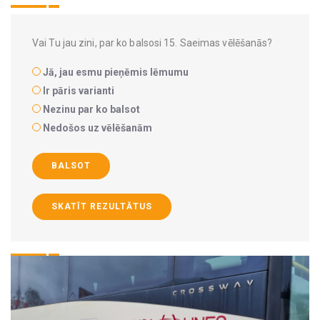
Vai Tu jau zini, par ko balsosi 15. Saeimas vēlēšanās?
Jā, jau esmu pieņēmis lēmumu
Ir pāris varianti
Nezinu par ko balsot
Nedošos uz vēlēšanām
BALSOT
SKATĪT REZULTĀTUS