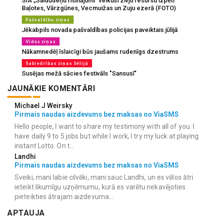
SIA „Saldūdeņu risinājumi” veikuši zivju resursu izpēti
Baļotes, Vārzgūnes, Vecmuižas un Zuju ezerā (FOTO)
Pašvaldību ziņas
Jēkabpils novada pašvaldības policijas paveiktais jūlijā
Vides ziņas
Nākamnedēļ īslaicīgi būs jaušams rudenīgs dzestrums
Sabiedrības ziņas Sēlijā
Susējas mežā sācies festivāls "Sansusī"
JAUNĀKIE KOMENTĀRI
Michael J Weirsky
Pirmais naudas aizdevums bez maksas no ViaSMS
Hello people, I want to share my testimony with all of you. I
have daily 9 to 5 jobs but while I work, I try my luck at playing
instant Lotto. On t...
Landhi
Pirmais naudas aizdevums bez maksas no ViaSMS
Sveiki, mani labie cilvēki, mani sauc Landhi, un es vēlos ātri
ieteikt likumīgu uzņēmumu, kurā es varētu nekavējoties
pieteikties ātrajam aizdevuma...
APTAUJA