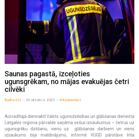
Saunas pagastā, izceļoties
ugunsgrēkam, no mājas evakuējas četri
cilvēki
Radio1.lv
--
30 oktobris 2025 --
0 Komentāri
Aizvadītajā diennaktī Valsts ugunsdzēsības un glābšanas dienesta
Latgales reģiona pārvalde saņēma sešus izsaukumus – četrus uz
ugunsgrēku dzēšanu, vienu uz glābšanas darbiem un viens
izsaukums bija maldinājums, informē VUGD pārstāve Irita