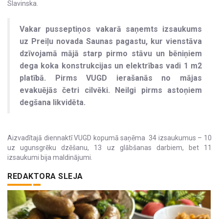
Slavinska.
Vakar pusseptiņos vakarā saņemts izsaukums
uz Preiļu novada Saunas pagastu, kur vienstāva
dzīvojamā mājā starp pirmo stāvu un bēniņiem
dega koka konstrukcijas un elektrības vadi 1 m2
platībā. Pirms VUGD ierašanās no mājas
evakuējās četri cilvēki. Neilgi pirms astoņiem
degšana likvidēta.
Aizvadītajā diennaktī VUGD kopumā saņēma 34 izsaukumus – 10
uz ugunsgrēku dzēšanu, 13 uz glābšanas darbiem, bet 11
izsaukumi bija maldinājumi.
REDAKTORA SLEJA