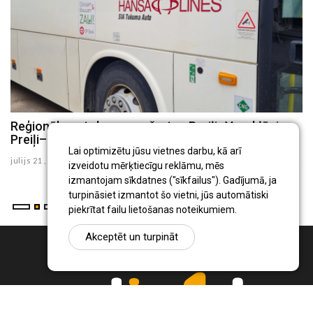
8
Reģionālo autobusu maršrutos Preiļi–Varakļāni un
P
Preiļi–Rudzāti no augusta būs izmaiņas
i
Lai optimizētu jūsu vietnes darbu, kā arī
julijs 21 , 2026
ju
izveidotu mērķtiecīgu reklāmu, mēs
izmantojam sīkdatnes ("sīkfailus"). Gadījumā, ja
turpināsiet izmantot šo vietni, jūs automātiski
piekrītat failu lietošanas noteikumiem.
Akceptēt un turpināt