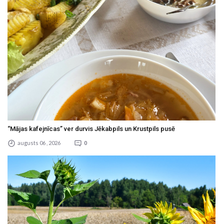
“Mājas kafejnīcas” ver durvis Jēkabpils un Krustpils pusē
augusts 06 , 2026
0