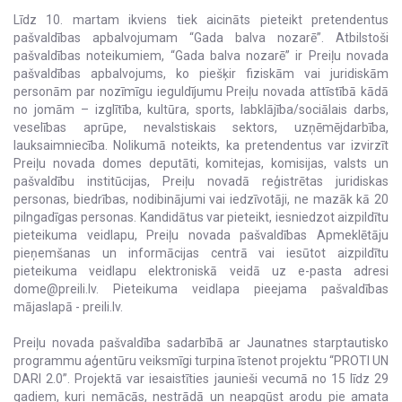
Līdz 10. martam ikviens tiek aicināts pieteikt pretendentus
pašvaldības apbalvojumam “Gada balva nozarē”. Atbilstoši
pašvaldības noteikumiem, “Gada balva nozarē” ir Preiļu novada
pašvaldības apbalvojums, ko piešķir fiziskām vai juridiskām
personām par nozīmīgu ieguldījumu Preiļu novada attīstībā kādā
no jomām – izglītība, kultūra, sports, labklājība/sociālais darbs,
veselības aprūpe, nevalstiskais sektors, uzņēmējdarbība,
lauksaimniecība. Nolikumā noteikts, ka pretendentus var izvirzīt
Preiļu novada domes deputāti, komitejas, komisijas, valsts un
pašvaldību institūcijas, Preiļu novadā reģistrētas juridiskas
personas, biedrības, nodibinājumi vai iedzīvotāji, ne mazāk kā 20
pilngadīgas personas. Kandidātus var pieteikt, iesniedzot aizpildītu
pieteikuma veidlapu, Preiļu novada pašvaldības Apmeklētāju
pieņemšanas un informācijas centrā vai iesūtot aizpildītu
pieteikuma veidlapu elektroniskā veidā uz e-pasta adresi
dome@preili.lv. Pieteikuma veidlapa pieejama pašvaldības
mājaslapā - preili.lv.
Preiļu novada pašvaldība sadarbībā ar Jaunatnes starptautisko
programmu aģentūru veiksmīgi turpina īstenot projektu “PROTI UN
DARI 2.0”. Projektā var iesaistīties jaunieši vecumā no 15 līdz 29
gadiem, kuri nemācās, nestrādā un neapgūst arodu pie amata