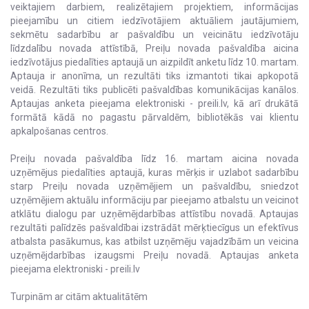
veiktajiem darbiem, realizētajiem projektiem, informācijas
pieejamību un citiem iedzīvotājiem aktuāliem jautājumiem,
sekmētu sadarbību ar pašvaldību un veicinātu iedzīvotāju
līdzdalību novada attīstībā, Preiļu novada pašvaldība aicina
iedzīvotājus piedalīties aptaujā un aizpildīt anketu līdz 10. martam.
Aptauja ir anonīma, un rezultāti tiks izmantoti tikai apkopotā
veidā. Rezultāti tiks publicēti pašvaldības komunikācijas kanālos.
Aptaujas anketa pieejama elektroniski - preili.lv, kā arī drukātā
formātā kādā no pagastu pārvaldēm, bibliotēkās vai klientu
apkalpošanas centros.
Preiļu novada pašvaldība līdz 16. martam aicina novada
uzņēmējus piedalīties aptaujā, kuras mērķis ir uzlabot sadarbību
starp Preiļu novada uzņēmējiem un pašvaldību, sniedzot
uzņēmējiem aktuālu informāciju par pieejamo atbalstu un veicinot
atklātu dialogu par uzņēmējdarbības attīstību novadā. Aptaujas
rezultāti palīdzēs pašvaldībai izstrādāt mērķtiecīgus un efektīvus
atbalsta pasākumus, kas atbilst uzņēmēju vajadzībām un veicina
uzņēmējdarbības izaugsmi Preiļu novadā. Aptaujas anketa
pieejama elektroniski - preili.lv
Turpinām ar citām aktualitātēm