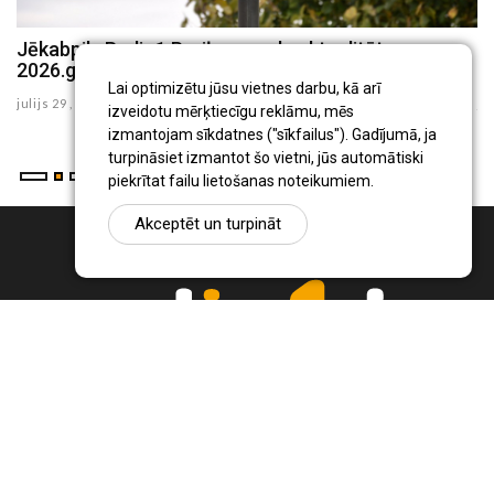
Jēkabpils Radio1 Preiļu novada aktualitātes
J
2026.gada 29.jūlijā
2
Lai optimizētu jūsu vietnes darbu, kā arī
julijs 29 , 2026
ju
izveidotu mērķtiecīgu reklāmu, mēs
izmantojam sīkdatnes ("sīkfailus"). Gadījumā, ja
turpināsiet izmantot šo vietni, jūs automātiski
piekrītat failu lietošanas noteikumiem.
Akceptēt un turpināt
Ziņu portāls Radio1.lv ir informācija un diskusija par Jēkabpils