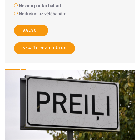
Nezinu par ko balsot
Nedošos uz vēlēšanām
BALSOT
SKATĪT REZULTĀTUS