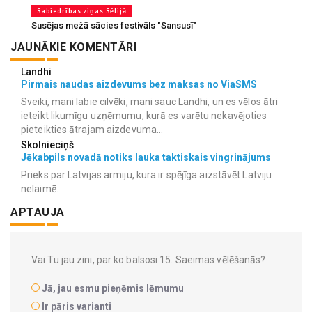
Sabiedrības ziņas Sēlijā
Susējas mežā sācies festivāls "Sansusī"
JAUNĀKIE KOMENTĀRI
Landhi
Pirmais naudas aizdevums bez maksas no ViaSMS
Sveiki, mani labie cilvēki, mani sauc Landhi, un es vēlos ātri
ieteikt likumīgu uzņēmumu, kurā es varētu nekavējoties
pieteikties ātrajam aizdevuma...
Skolnieciņš
Jēkabpils novadā notiks lauka taktiskais vingrinājums
Prieks par Latvijas armiju, kura ir spējīga aizstāvēt Latviju
nelaimē.
APTAUJA
Vai Tu jau zini, par ko balsosi 15. Saeimas vēlēšanās?
Jā, jau esmu pieņēmis lēmumu
Ir pāris varianti