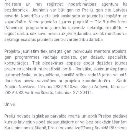
meistara un nav reģistrēti nodarbinātības aģentūrā kā
bezdarbnieki. Jaunietis var būt gan no Preiļu, gan cita Latvijas
novada. Nodarbību vieta tiek saskaņota ar jaunieša iespējām un
vajadzībām. Viena jaunieša ilgums projektā – līdz 9 mēnešiem.
Pabeidzot programmu jaunietis sasniedz sekmīgu rezultātu –
iegūst darbu, sāk savu nelielu uzņēmējdarbību, uzsāk mācības vai
sekmīgi iesaistās jauniešu centru vai biedrību darbībā.
Projektā jaunietim tiek sniegts gan individuāls mentora atbalsts,
gan programmas vadītāja atbalsts, gan dažādu speciālistu
konsultācijas. Tiek piedāvātas iespējas apgūt dažādas jaunas
prasmes jebkurā interesējošā jomā - floristika, skaistumkopšana,
automehānika, autovadīšana, sociālā sfēra, radošā joma vai citā.
Jauiešus aicina sazināties ar projekta koordinatorēm - Santu
Ancāni-Novikovu, tālrunis 29327010;vai Sintiju Ančevu, tālrunis -
28291082; vai Inesi Šukstu, tālrunis - 27130411.
Un vēl
Preiļu novada Izglītības pārvalde martā un aprīlī Preiļos piedāvā
kursus latviešu valodā pieaugušajiem ar vai bez priekšzināšanām.
Kursi pieejami klātienē, Preiļu novada Izglītības pārvaldē Rēzeknes