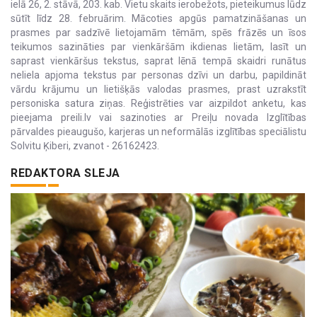
ielā 26, 2. stāvā, 203. kab. Vietu skaits ierobežots, pieteikumus lūdz
sūtīt līdz 28. februārim. Mācoties apgūs pamatzināšanas un
prasmes par sadzīvē lietojamām tēmām, spēs frāzēs un īsos
teikumos sazināties par vienkāršām ikdienas lietām, lasīt un
saprast vienkāršus tekstus, saprat lēnā tempā skaidri runātus
neliela apjoma tekstus par personas dzīvi un darbu, papildināt
vārdu krājumu un lietišķās valodas prasmes, prast uzrakstīt
personiska satura ziņas. Reģistrēties var aizpildot anketu, kas
pieejama preili.lv vai sazinoties ar Preiļu novada Izglītības
pārvaldes pieaugušo, karjeras un neformālās izglītības speciālistu
Solvitu Ķiberi, zvanot - 26162423.
REDAKTORA SLEJA