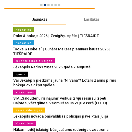
Jaunākās
Lasītākās
Noskaties
Roks & hokejs 2026 | Zvaigžņu spēle | TIEŠRAIDE
Noskaties
"Roks & Hokejs" | Gunāra Meijera piemiņas kauss 2026 |
TIEŠRAIDE
Jēkabpils Radio 1 ziņas
Jēkabpils Radio1 ziņas 2026.gada 7.augustā
Sports
Vai Jēkabpilī piedzims jauna "Nirvāna"? Lotārs Zariņš pirms
hokeja Zvaigžņu spēles
Vides ziņas
SIA „Saldūdeņu risinājumi” veikuši zivju resursu izpēti
Baļotes, Vārzgūnes, Vecmuižas un Zuju ezerā (FOTO)
Pašvaldību ziņas
Jēkabpils novada pašvaldības policijas paveiktais jūlijā
Vides ziņas
Nākamnedēļ īslaicīgi būs jaušams rudenīgs dzestrums