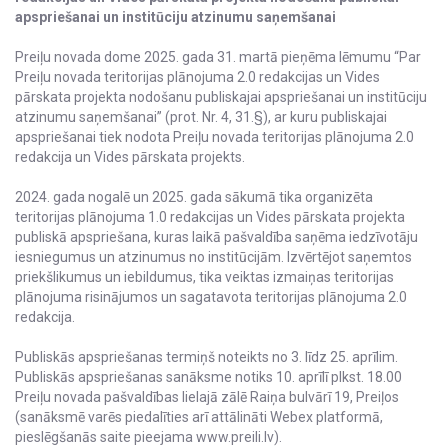
apspriešanai un institūciju atzinumu saņemšanai
Preiļu novada dome 2025. gada 31. martā pieņēma lēmumu “Par
Preiļu novada teritorijas plānojuma 2.0 redakcijas un Vides
pārskata projekta nodošanu publiskajai apspriešanai un institūciju
atzinumu saņemšanai” (prot. Nr. 4, 31.§), ar kuru publiskajai
apspriešanai tiek nodota Preiļu novada teritorijas plānojuma 2.0
redakcija un Vides pārskata projekts.
2024. gada nogalē un 2025. gada sākumā tika organizēta
teritorijas plānojuma 1.0 redakcijas un Vides pārskata projekta
publiskā apspriešana, kuras laikā pašvaldība saņēma iedzīvotāju
iesniegumus un atzinumus no institūcijām. Izvērtējot saņemtos
priekšlikumus un iebildumus, tika veiktas izmaiņas teritorijas
plānojuma risinājumos un sagatavota teritorijas plānojuma 2.0
redakcija.
Publiskās apspriešanas termiņš noteikts no 3. līdz 25. aprīlim.
Publiskās apspriešanas sanāksme notiks 10. aprīlī plkst. 18.00
Preiļu novada pašvaldības lielajā zālē Raiņa bulvārī 19, Preiļos
(sanāksmē varēs piedalīties arī attālināti Webex platformā,
pieslēgšanās saite pieejama www.preili.lv).