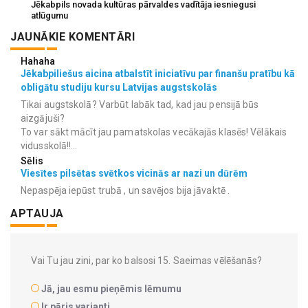
Jēkabpils novada kultūras pārvaldes vadītāja iesniegusi
atlūgumu
JAUNĀKIE KOMENTĀRI
Hahaha
Jēkabpiliešus aicina atbalstīt iniciatīvu par finanšu pratību kā
obligātu studiju kursu Latvijas augstskolās
Tikai augstskolā? Varbūt labāk tad, kad jau pensijā būs
aizgājuši?
To var sākt mācīt jau pamatskolas vecākajās klasēs! Vēlākais
vidusskolā!!...
Sēlis
Viesītes pilsētas svētkos vicinās ar nazi un dūrēm
Nepaspēja iepūst trubā , un savējos bija jāvaktē .
APTAUJA
Vai Tu jau zini, par ko balsosi 15. Saeimas vēlēšanās?
Jā, jau esmu pieņēmis lēmumu
Ir pāris varianti