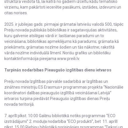
struktūra veidota tā, lai katrā no gadiem izceltu kādu tematisko
virzienu, kam pakārtoti iecerētie pasākumi, izstādes, izdevumi un
citas norises.
2025. ir jubilejas gads: pirmajai grāmatai latviešu valodā 500, tāpēc
Preiļu novada publiskās bibliotēkas ir sagatavojušas aktivitātes,
kuru galvenie atslēgas vārdi ir: lasīšanas paradumi un to
veicināšana; bibliotēkas apmeklējums kā paradums; grāmata kā
priekšmets; grāmatas nozīme šodien un tās nākotne; rakstītā
vārda nozīme individuālā līmenī. Norišu grafiks un bibliotēku
kontaktinformācija pieejama www.preili.lv.
Turpinās nodarbības Pieaugušo izglītības dienu ietvaros
Preiļu novada Izglītības pārvalde sadarbībā ar Izglītības un
zinātnes ministriju ES Erasmus+ programmas projekta “Nacionālie
koordinatori dalības pieaugušo izglītībā veicināšanai Latvijā”
ietvaros turpina piedāvāt Pieaugušo izglītības dienas Preiļu
novada teritorijā.
7. aprīlī plkst. 10.00 Galēnu bibliotēkā notiks programmas “ECO
izstrādājumi” 2. moduļa nodarbība “ECO produkti”, bet 11. aprīlī
plkst. 15.00 Riebiņu bibliotēkā norisināsies programmas “Dekori un