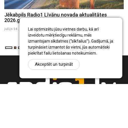
Jēkabpils Radio1 Līvānu novada aktualitātes
J
2026.gada 14.jūlijā
2
julijs 14 , 2026
ju
Lai optimizētu jūsu vietnes darbu, kā arī
izveidotu mērķtiecīgu reklāmu, mēs
izmantojam sīkdatnes ("sīkfailus"). Gadījumā, ja
turpināsiet izmantot šo vietni, jūs automātiski
piekrītat failu lietošanas noteikumiem.
Akceptēt un turpināt
Ziņu portāls Radio1.lv ir informācija un diskusija par Jēkabpils