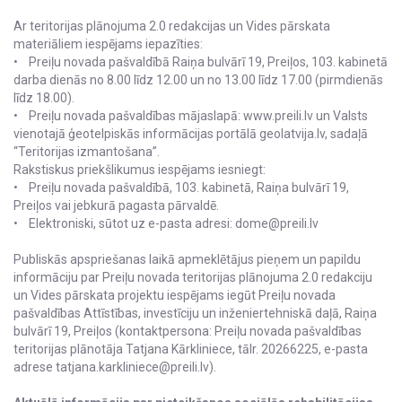
Ar teritorijas plānojuma 2.0 redakcijas un Vides pārskata
materiāliem iespējams iepazīties:
• Preiļu novada pašvaldībā Raiņa bulvārī 19, Preiļos, 103. kabinetā
darba dienās no 8.00 līdz 12.00 un no 13.00 līdz 17.00 (pirmdienās
līdz 18.00).
• Preiļu novada pašvaldības mājaslapā: www.preili.lv un Valsts
vienotajā ģeotelpiskās informācijas portālā geolatvija.lv, sadaļā
“Teritorijas izmantošana”.
Rakstiskus priekšlikumus iespējams iesniegt:
• Preiļu novada pašvaldībā, 103. kabinetā, Raiņa bulvārī 19,
Preiļos vai jebkurā pagasta pārvaldē.
• Elektroniski, sūtot uz e-pasta adresi: dome@preili.lv
Publiskās apspriešanas laikā apmeklētājus pieņem un papildu
informāciju par Preiļu novada teritorijas plānojuma 2.0 redakciju
un Vides pārskata projektu iespējams iegūt Preiļu novada
pašvaldības Attīstības, investīciju un inženiertehniskā daļā, Raiņa
bulvārī 19, Preiļos (kontaktpersona: Preiļu novada pašvaldības
teritorijas plānotāja Tatjana Kārkliniece, tālr. 20266225, e-pasta
adrese tatjana.karkliniece@preili.lv).