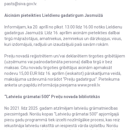
pasts@siva.gov.lv.
Aicinām pieteikties Lieldienu gadatirgum Jasmuižā
Informējam, ka 20. aprīlī no plkst. 13.00 līdz 16.00 notiks Lieldienu
gadatirgus Jasmuižā. Līdz 16. aprīlim aicinām pieteikties dalībai
tirgū mājražotājus, amatniekus, zemniekus un dārzkopjus; visus,
kuri izdomājuši, radījuši un izaudzējuši paši savām rokām.
Preiļu novadā reģistrētiem un/vai deklarētiem tirgoties gribētājiem
(uzņēmums vai pašnodarbināta persona) dalība tirgū ir bez
maksas. Citu novadu tirgoties gribētājus aicinām apmaksāt
nodevu 15,00 EUR līdz 16. aprīlim (ieskaitot) pārskaitījuma veidā,
maksājuma uzdevumā norādot “Preiļu gadatirgus”. Pieteikuma
anketa un papildu informācija pieejama www.preili.lv.
“Latviešu grāmatai 500” Preiļu novada bibliotēkās
No 2021. līdz 2025. gadam atzīmējam latviešu grāmatniecības
piecsimtgadi. Norišu kopas “Latviešu grāmatai 500” apjomīgajā
piecu gadu programmā tiek izcelti nozīmīgākie procesi, kas reiz
iekustināja latviešu rakstītā un iespiestā vārda izplatību. Norišu