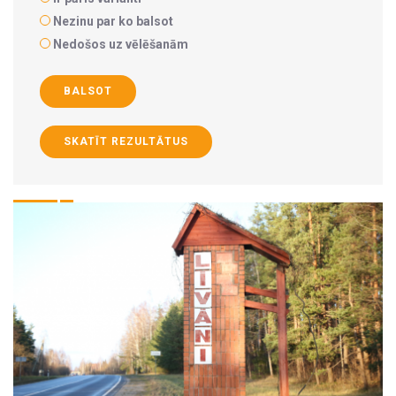
Nezinu par ko balsot
Nedošos uz vēlēšanām
BALSOT
SKATĪT REZULTĀTUS