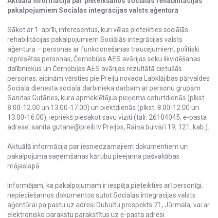
Aktuālā informācija par pieteikšanos sociālās rehabilitācijas
pakalpojumiem Sociālās integrācijas valsts aģentūrā
Sākot ar 1. aprīli, interesentus, kuri vēlas pieteikties sociālās
rehabilitācijas pakalpojumiem Sociālās integrācijas valsts
aģentūrā – personas ar funkcionēšanas traucējumiem, politiski
represētas personas, Černobiļas AES avārijas seku likvidēšanas
dalībniekus un Černobiļas AES avārijas rezultātā cietušās
personas, aicinām vērsties pie Preiļu novada Labklājības pārvaldes
Sociālā dienesta sociālā darbinieka darbam ar personu grupām
Sanitas Gutānes, kura apmeklētājus pieņems ceturtdienās (plkst.
8.00-12.00 un 13.00-17.00) un piektdienās (plkst. 8.00-12.00 un
13.00-16.00), iepriekš piesakot savu vizīti (tālr. 26104045, e-pasta
adrese: sanita.gutane@preili.lv Preiļos, Raiņa bulvārī 19, 121. kab.).
Aktuālā informācija par iesniedzamajiem dokumentiem un
pakalpojuma saņemšanas kārtību pieejama pašvaldības
mājaslapā.
Informējam, ka pakalpojumam ir iespēja pieteikties arī personīgi,
nepieciešamos dokumentos sūtot Sociālās integrācijas valsts
aģentūrai pa pastu uz adresi Dubultu prospekts 71, Jūrmala, vai ar
elektronisko parakstu parakstītus uz e-pasta adresi