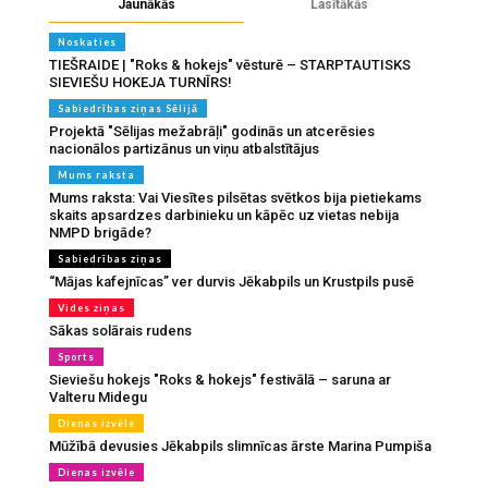
Jaunākās
Lasītākās
Noskaties
TIEŠRAIDE | "Roks & hokejs" vēsturē – STARPTAUTISKS
SIEVIEŠU HOKEJA TURNĪRS!
Sabiedrības ziņas Sēlijā
Projektā "Sēlijas mežabrāļi" godinās un atcerēsies
nacionālos partizānus un viņu atbalstītājus
Mums raksta
Mums raksta: Vai Viesītes pilsētas svētkos bija pietiekams
skaits apsardzes darbinieku un kāpēc uz vietas nebija
NMPD brigāde?
Sabiedrības ziņas
“Mājas kafejnīcas” ver durvis Jēkabpils un Krustpils pusē
Vides ziņas
Sākas solārais rudens
Sports
Sieviešu hokejs "Roks & hokejs" festivālā – saruna ar
Valteru Midegu
Dienas izvēle
Mūžībā devusies Jēkabpils slimnīcas ārste Marina Pumpiša
Dienas izvēle