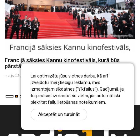
Francijā sāksies Kannu kinofestivāls, kurā būs
Ba
pārstāvēta arī Latvija
V
maijs 12 , 2026
ma
Lai optimizētu jūsu vietnes darbu, kā arī
izveidotu mērķtiecīgu reklāmu, mēs
izmantojam sīkdatnes ("sīkfailus"). Gadījumā, ja
turpināsiet izmantot šo vietni, jūs automātiski
piekrītat failu lietošanas noteikumiem.
Akceptēt un turpināt