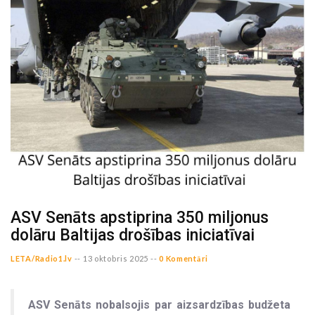
ASV Senāts apstiprina 350 miljonus
dolāru Baltijas drošības iniciatīvai
LETA/Radio1.lv
--
13 oktobris 2025 --
0 Komentāri
ASV Senāts nobalsojis par aizsardzības budžeta