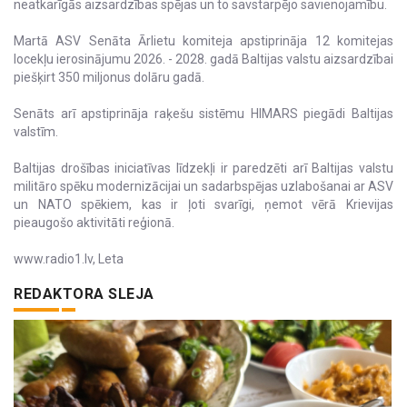
neatkarīgās aizsardzības spējas un to savstarpējo savienojamību.
Martā ASV Senāta Ārlietu komiteja apstiprināja 12 komitejas
locekļu ierosinājumu 2026. - 2028. gadā Baltijas valstu aizsardzībai
piešķirt 350 miljonus dolāru gadā.
Senāts arī apstiprināja raķešu sistēmu HIMARS piegādi Baltijas
valstīm.
Baltijas drošības iniciatīvas līdzekļi ir paredzēti arī Baltijas valstu
militāro spēku modernizācijai un sadarbspējas uzlabošanai ar ASV
un NATO spēkiem, kas ir ļoti svarīgi, ņemot vērā Krievijas
pieaugošo aktivitāti reģionā.
www.radio1.lv, Leta
REDAKTORA SLEJA