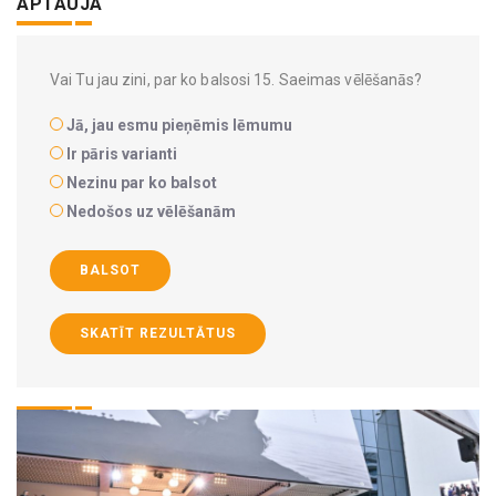
APTAUJA
Vai Tu jau zini, par ko balsosi 15. Saeimas vēlēšanās?
Jā, jau esmu pieņēmis lēmumu
Ir pāris varianti
Nezinu par ko balsot
Nedošos uz vēlēšanām
BALSOT
SKATĪT REZULTĀTUS