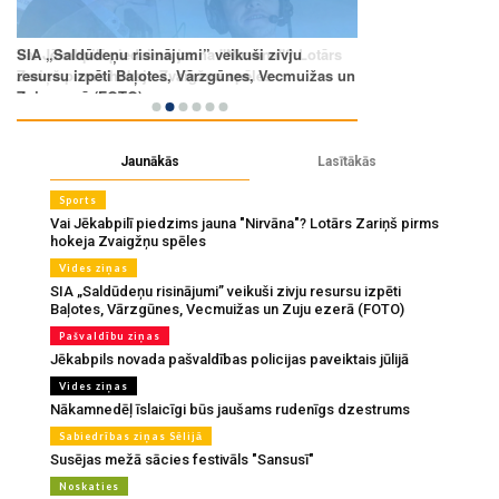
Jaunākās
Lasītākās
Sports
Vai Jēkabpilī piedzims jauna "Nirvāna"? Lotārs Zariņš pirms
hokeja Zvaigžņu spēles
Vides ziņas
SIA „Saldūdeņu risinājumi” veikuši zivju resursu izpēti
Baļotes, Vārzgūnes, Vecmuižas un Zuju ezerā (FOTO)
Pašvaldību ziņas
Jēkabpils novada pašvaldības policijas paveiktais jūlijā
Vides ziņas
Nākamnedēļ īslaicīgi būs jaušams rudenīgs dzestrums
Sabiedrības ziņas Sēlijā
Susējas mežā sācies festivāls "Sansusī"
Noskaties