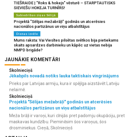
TIEŠRAIDE | "Roks & hokejs" vēsturē – STARPTAUTISKS
SIEVIEŠU HOKEJA TURNĪRS!
Sabiedrības ziņas Sēlijā
Projektā "Sēlijas mežabrāļi" godinās un atcerēsies
nacionālos partizānus un viņu atbalstītājus
Dienas izvēle
Mums raksta: Vai Viesītes pilsētas svētkos bija pietiekams
skaits apsardzes darbinieku un kāpēc uz vietas nebija
NMPD brigāde?
JAUNĀKIE KOMENTĀRI
Skolnieciņš
Jēkabpils novadā notiks lauka taktiskais vingrinājums
Prieks par Latvijas armiju, kura ir spējīga aizstāvēt Latviju
nelaimē.
Skolnieciņš
Projektā "Sēlijas mežabrāļi" godinās un atcerēsies
nacionālos partizānus un viņu atbalstītājus
Meža brāļi ir varoņi, kuri cīnijās pret padomju okupāciju, pret
maskavas kundzību. Pieminēsim šos varoņus, šos
drosminiekus. Cieņā, Skolnieciņš