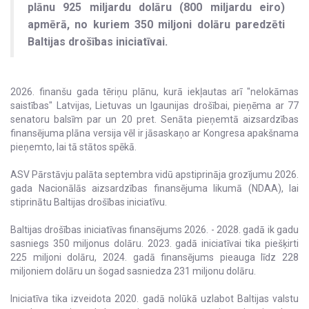
plānu 925 miljardu dolāru (800 miljardu eiro)
apmērā, no kuriem 350 miljoni dolāru paredzēti
Baltijas drošības iniciatīvai.
2026. finanšu gada tēriņu plānu, kurā iekļautas arī "nelokāmas
saistības" Latvijas, Lietuvas un Igaunijas drošībai, pieņēma ar 77
senatoru balsīm par un 20 pret. Senāta pieņemtā aizsardzības
finansējuma plāna versija vēl ir jāsaskaņo ar Kongresa apakšnama
pieņemto, lai tā stātos spēkā.
ASV Pārstāvju palāta septembra vidū apstiprināja grozījumu 2026.
gada Nacionālās aizsardzības finansējuma likumā (NDAA), lai
stiprinātu Baltijas drošības iniciatīvu.
Baltijas drošības iniciatīvas finansējums 2026. - 2028. gadā ik gadu
sasniegs 350 miljonus dolāru. 2023. gadā iniciatīvai tika piešķirti
225 miljoni dolāru, 2024. gadā finansējums pieauga līdz 228
miljoniem dolāru un šogad sasniedza 231 miljonu dolāru.
Iniciatīva tika izveidota 2020. gadā nolūkā uzlabot Baltijas valstu