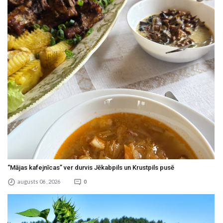
“Mājas kafejnīcas” ver durvis Jēkabpils un Krustpils pusē
augusts 06 , 2026
0