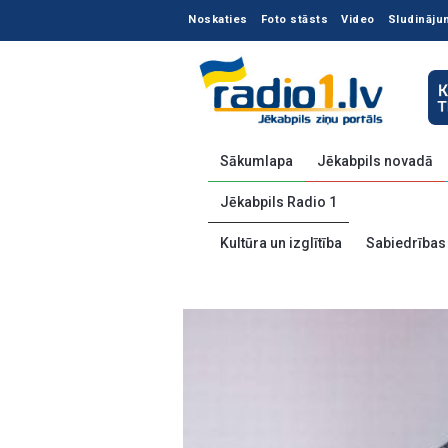
Noskaties
Foto stāsts
Video
Sludināju
Sākumlapa
Jēkabpils novadā
Jēkabpils Radio 1
Kultūra un izglītība
Sabiedrības