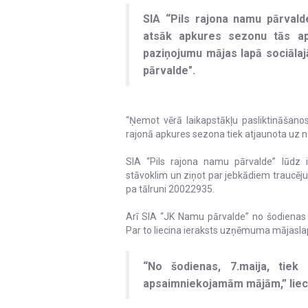
SIA “Pils rajona namu pārvald
atsāk apkures sezonu tās aps
paziņojumu mājas lapā sociālaj
pārvalde".
“Ņemot vērā laikapstākļu pasliktināšano
rajonā apkures sezona tiek atjaunota uz 
SIA “Pils rajona namu pārvalde” lūdz 
stāvoklim un ziņot par jebkādiem traucēj
pa tālruni 20022935.
Arī SIA “JK Namu pārvalde” no šodienas 
Par to liecina ieraksts uzņēmuma mājaslap
“No šodienas, 7.maija, tie
apsaimniekojamām mājām,” lieci