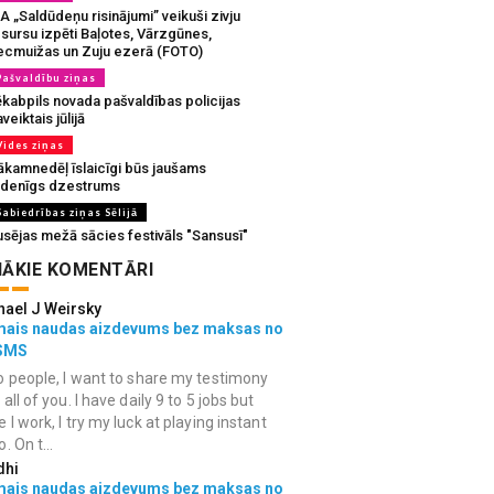
A „Saldūdeņu risinājumi” veikuši zivju
sursu izpēti Baļotes, Vārzgūnes,
ecmuižas un Zuju ezerā (FOTO)
Pašvaldību ziņas
ēkabpils novada pašvaldības policijas
veiktais jūlijā
Vides ziņas
ākamnedēļ īslaicīgi būs jaušams
udenīgs dzestrums
Sabiedrības ziņas Sēlijā
usējas mežā sācies festivāls "Sansusī"
ĀKIE KOMENTĀRI
hael J Weirsky
mais naudas aizdevums bez maksas no
SMS
o people, I want to share my testimony
 all of you. I have daily 9 to 5 jobs but
e I work, I try my luck at playing instant
. On t...
dhi
mais naudas aizdevums bez maksas no