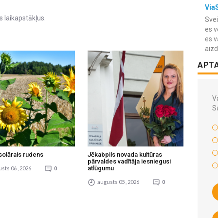
Via
 laikapstākļus.
Svei
es v
es v
aiz
APT
Va
S
solārais rudens
Jēkabpils novada kultūras
pārvaldes vadītāja iesniegusi
atlūgumu
sts 06 , 2026
0
augusts 05 , 2026
0