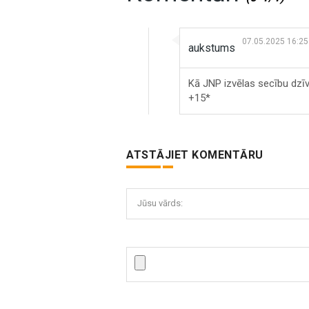
07.05.2025 16:25
aukstums
Kā JNP izvēlas secību dzīv
+15*
ATSTĀJIET KOMENTĀRU
Jūsu vārds: