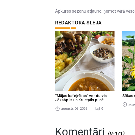
Apkures sezonu atjauno, ņemot vērā vēsos
REDAKTORA SLEJA
“Mājas kafejnīcas” ver durvis
Sākas 
Jēkabpils un Krustpils pusē
augu
augusts 06 , 2026
0
Komentāri
(0-1/1)