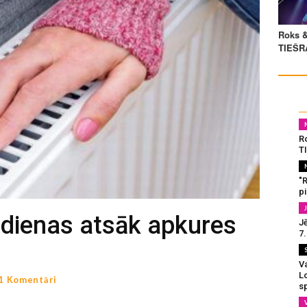
R
T
"
p
šdienas atsāk apkures
J
7
Va
L
1 Komentāri
s