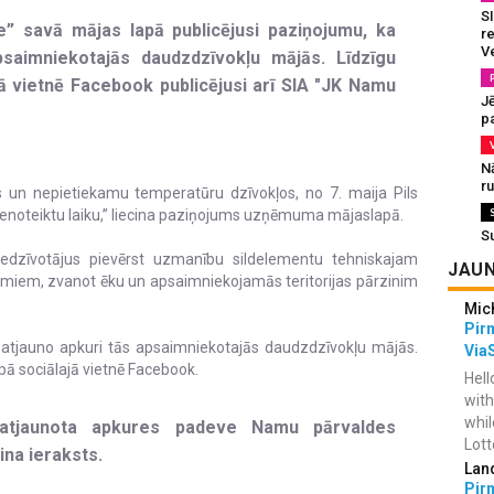
SI
e” savā mājas lapā publicējusi paziņojumu, ka
re
V
aimniekotajās daudzdzīvokļu mājās. Līdzīgu
ā vietnē Facebook publicējusi arī SIA "JK Namu
J
pa
N
r
s un nepietiekamu temperatūru dzīvokļos, no 7. maija Pils
nenoteiktu laiku,” liecina paziņojums uzņēmuma mājaslapā.
S
iedzīvotājus pievērst uzmanību sildelementu tehniskajam
JAUN
umiem, zvanot ēku un apsaimniekojamās teritorijas pārzinim
Mic
Pir
atjauno apkuri tās apsaimniekotajās daudzdzīvokļu mājās.
Via
ā sociālajā vietnē Facebook.
Hell
with
whil
k atjaunota apkures padeve Namu pārvaldes
Lotto
na ieraksts.
Lan
Pir