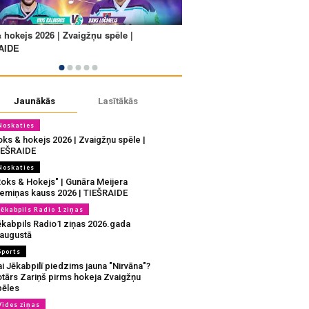
Jaunākās
Lasītākās
Noskaties
oks & hokejs 2026 | Zvaigžņu spēle |
IEŠRAIDE
Noskaties
Roks & Hokejs" | Gunāra Meijera
iemiņas kauss 2026 | TIEŠRAIDE
Jēkabpils Radio 1 ziņas
ēkabpils Radio1 ziņas 2026.gada
.augustā
Sports
i Jēkabpilī piedzims jauna "Nirvāna"?
otārs Zariņš pirms hokeja Zvaigžņu
pēles
Vides ziņas