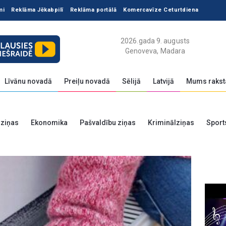
mi
Reklāma Jēkabpilī
Reklāma portālā
Komercavīze Ceturtdiena
2026.gada 9. augusts
Genoveva, Madara
Līvānu novadā
Preiļu novadā
Sēlijā
Latvijā
Mums rakst
 ziņas
Ekonomika
Pašvaldību ziņas
Kriminālziņas
Sport