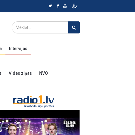
a
Intervijas
s
Vides ziņas
NVO