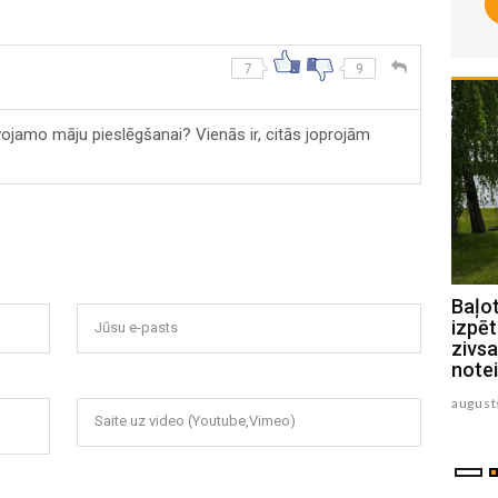
7
9
ojamo māju pieslēgšanai? Vienās ir, citās joprojām
Jēkabpils novada pašvaldības
Baļo
policijas paveiktais jūlijā
izpēt
Jūsu e-pasts
zivsa
augusts 07 , 2026
note
august
Saite uz video (Youtube,Vimeo)