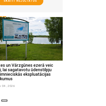
SKATĪT REZULTĀTUS
tes un Vārzgūnes ezerā veic
Par vairāk kā diviem mi
i, lai sagatavotu ūdenstilpju
pabeigta Ārijas Elksne
imnieciskās ekspluatācijas
Jēkabpilī (FOTO)
ikumus
julijs 31 , 2026
s 04 , 2026