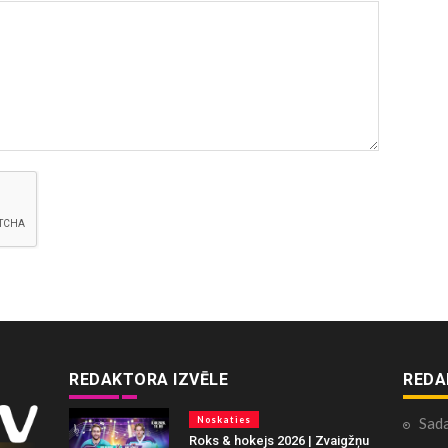
REDAKTORA IZVĒLE
REDA
Noskaties
Sad
Roks & hokejs 2026 | Zvaigžņu