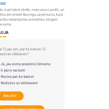
SMS
ki, mani labie cilvēki, mani sauc Landhi, un
ēlos ātri ieteikt likumīgu uzņēmumu, kurā
arētu nekavējoties pieteikties ātrajam
devuma...
AUJA
i Tu jau zini, par ko balsosi 15.
aeimas vēlēšanās?
Jā, jau esmu pieņēmis lēmumu
Ir pāris varianti
Nezinu par ko balsot
Nedošos uz vēlēšanām
BALSOT