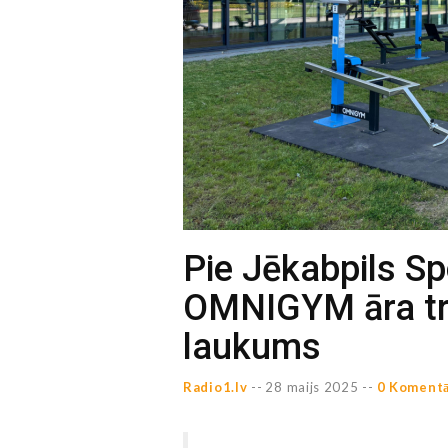
Pie Jēkabpils Sp
OMNIGYM āra tr
laukums
Radio1.lv
--
28 maijs 2025 --
0 Komentā