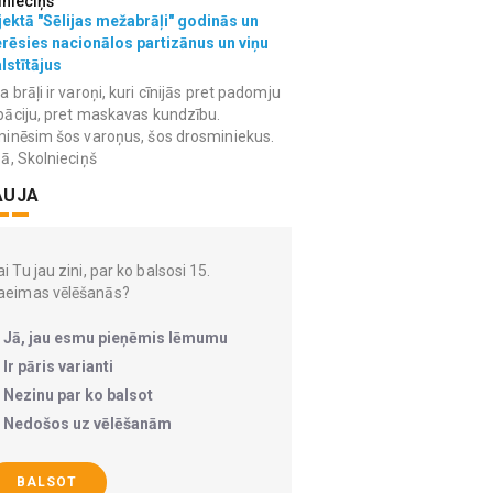
lnieciņš
ektā "Sēlijas mežabrāļi" godinās un
erēsies nacionālos partizānus un viņu
lstītājus
 brāļi ir varoņi, kuri cīnijās pret padomju
āciju, pret maskavas kundzību.
inēsim šos varoņus, šos drosminiekus.
ā, Skolnieciņš
AUJA
i Tu jau zini, par ko balsosi 15.
aeimas vēlēšanās?
Jā, jau esmu pieņēmis lēmumu
Ir pāris varianti
Nezinu par ko balsot
Nedošos uz vēlēšanām
BALSOT