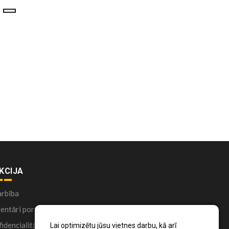
KCIJA
arbība
ntāri portālā
idencialitātes politika
Lai optimizētu jūsu vietnes darbu, kā arī