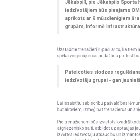
Jēkabpilī, pie Jēkabpils Sporta h
iedzīvotājiem būs pieejams O
aprīkots ar 9 mūsdienīgiem ār
grupām, informē Infrastruktūr
Uzstādītie trenažieri ir īpaši ar to, ka tiem
spēka vingrinājumus ar dažādu pretestību -
Pateicoties slodzes regulēšanas 
iedzīvotāju grupai - gan jaunie
Lai iesaistītu sabiedrību pašvaldības lē
būt aktīviem, izmēģināt trenažierus un snie
Pie trenažieriem būs izvietots kvadrātkods
atgriezenisko saiti, atbildot uz aptaujas
izvērtēs iedzīvotāju atsaucību un izmantos 