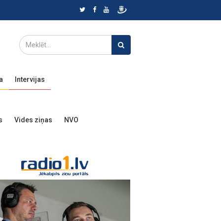
a
Intervijas
s
Vides ziņas
NVO