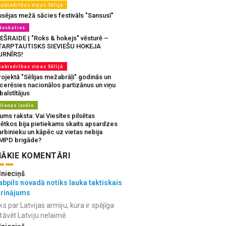
Sabiedrības ziņas Sēlijā
usējas mežā sācies festivāls "Sansusī"
Noskaties
IEŠRAIDE | "Roks & hokejs" vēsturē –
TARPTAUTISKS SIEVIEŠU HOKEJA
URNĪRS!
Sabiedrības ziņas Sēlijā
ojektā "Sēlijas mežabrāļi" godinās un
tcerēsies nacionālos partizānus un viņu
balstītājus
Dienas izvēle
ms raksta: Vai Viesītes pilsētas
vētkos bija pietiekams skaits apsardzes
rbinieku un kāpēc uz vietas nebija
MPD brigāde?
ĀKIE KOMENTĀRI
lnieciņš
bpils novadā notiks lauka taktiskais
grinājums
ks par Latvijas armiju, kura ir spējīga
tāvēt Latviju nelaimē.