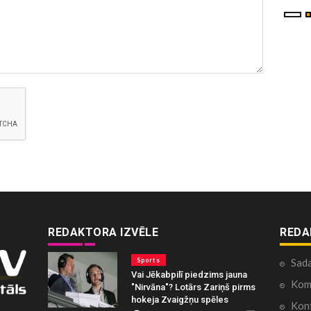
REDAKTORA IZVĒLE
REDA
Sports
Sad
Vai Jēkabpilī piedzims jauna
Kome
"Nirvāna"? Lotārs Zariņš pirms
hokeja Zvaigžņu spēles
Konf