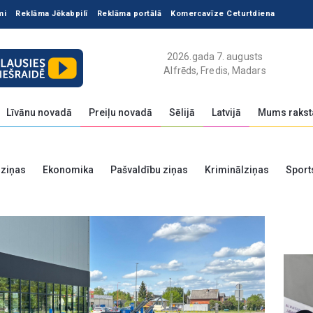
mi
Reklāma Jēkabpilī
Reklāma portālā
Komercavīze Ceturtdiena
2026.gada 7. augusts
Alfrēds, Fredis, Madars
Līvānu novadā
Preiļu novadā
Sēlijā
Latvijā
Mums rakst
 ziņas
Ekonomika
Pašvaldību ziņas
Kriminālziņas
Sport