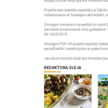
iespēju izbūvēt šāda tipa āra trenažieru la
Projekts tiek realizēts sadarbībā ar SIA Om
nodarbošanos ar fiziskajām aktivitātēm, v
Omnigym trenažieri ir projektēti un ražoti S
paredzēti izmantošanai visos gadalaikos. V
EN 16630:2015.
Omnigym POP-UP projekts iepriekš realizēts
pavadīt aktīvi, nodarbojoties ar spēka tren
Jau ziņots, ka četri šāda tipa trenažieri ja
REDAKTORA SLEJA