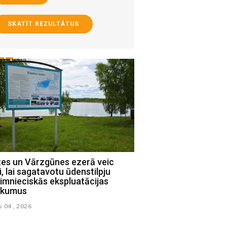
SKATĪT REZULTĀTUS
tes un Vārzgūnes ezerā veic
Par vairāk kā diviem mi
i, lai sagatavotu ūdenstilpju
pabeigta Ārijas Elksne
imnieciskās ekspluatācijas
Jēkabpilī (FOTO)
ikumus
julijs 31 , 2026
s 04 , 2026