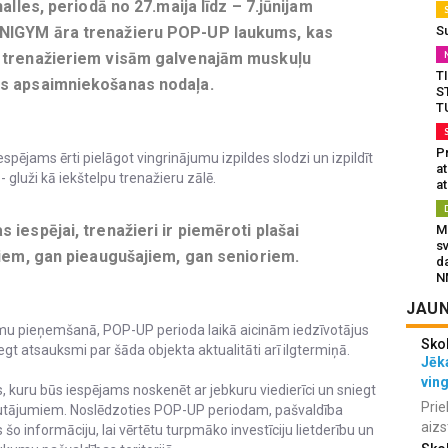
alles, periodā no 27.maija līdz – 7.jūnijam
S
MNIGYM āra trenažieru POP-UP laukums, kas
a trenažieriem visām galvenajām muskuļu
T
as apsaimniekošanas nodaļa.
S
T
Pr
 iespējams ērti pielāgot vingrinājumu izpildes slodzi un izpildīt
a
 gluži kā iekštelpu trenažieru zālē.
at
iespējai, trenažieri ir piemēroti plašai
Mu
s
šiem, gan pieaugušajiem, gan senioriem.
da
N
JAUN
mumu pieņemšanā, POP-UP perioda laikā aicinām iedzīvotājus
Sko
gt atsauksmi par šāda objekta aktualitāti arī ilgtermiņā.
Jēka
vin
, kuru būs iespējams noskenēt ar jebkuru viedierīci un sniegt
Prie
 jautājumiem. Noslēdzoties POP-UP periodam, pašvaldība
aizs
šo informāciju, lai vērtētu turpmāko investīciju lietderību un