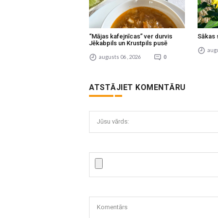
“Mājas kafejnīcas” ver durvis
Sākas 
Jēkabpils un Krustpils pusē
augu
augusts 06 , 2026
0
ATSTĀJIET KOMENTĀRU
Jūsu vārds:
Komentārs