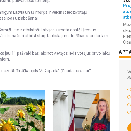
Sko
ukumu pašvaldības teritorijā.
Proj
atc
nigym Latvia un tā mērķis ir veicināt iedzīvotāju
atba
eselības uzlabošanai.
Meža
omijā - tie ir atbilstoši Latvijas klimata apstākļiem un
okup
isi trenažieri atbilst starptautiskajam drošības standartam
Piem
Cieņ
APT
 jau 11 pašvaldībās, aicinot vietējos iedzīvotājus brīvo laiku
iņiem.
u ir uzstādīti Jēkabpils Mežaparkā šī gada pavasarī.
Va
S