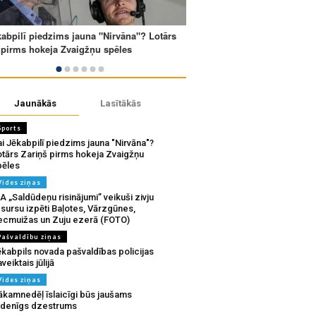
Jaunākās
Lasītākās
Sports
i Jēkabpilī piedzims jauna "Nirvāna"?
otārs Zariņš pirms hokeja Zvaigžņu
pēles
Vides ziņas
A „Saldūdeņu risinājumi” veikuši zivju
sursu izpēti Baļotes, Vārzgūnes,
ecmuižas un Zuju ezerā (FOTO)
Pašvaldību ziņas
ēkabpils novada pašvaldības policijas
veiktais jūlijā
Vides ziņas
ākamnedēļ īslaicīgi būs jaušams
udenīgs dzestrums