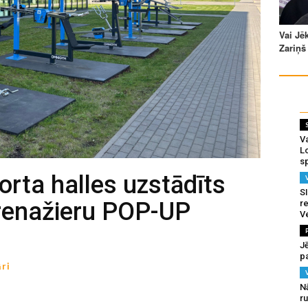
Va
L
s
orta halles uzstādīts
SI
enažieru POP-UP
re
V
J
pa
ri
N
r