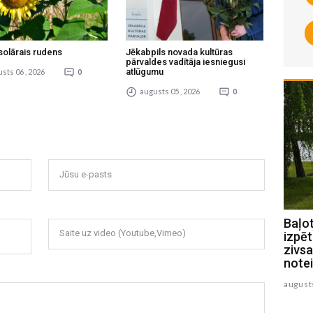
solārais rudens
Jēkabpils novada kultūras
pārvaldes vadītāja iesniegusi
atlūgumu
sts 06 , 2026
0
augusts 05 , 2026
0
Jūsu e-pasts
Jēkabpils novada pašvaldības
Baļo
Saite uz video (Youtube,Vimeo)
policijas paveiktais jūlijā
izpēt
zivsa
augusts 07 , 2026
note
august