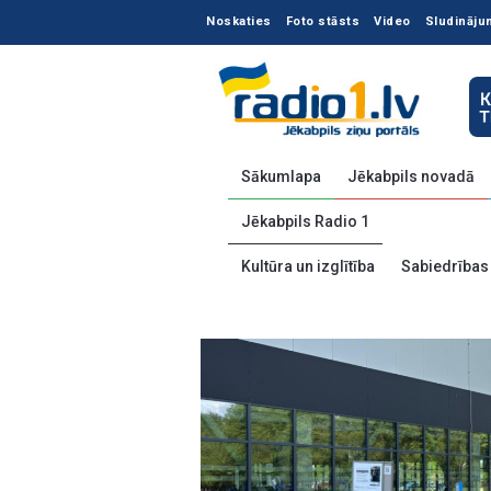
Noskaties
Foto stāsts
Video
Sludināju
Sākumlapa
Jēkabpils novadā
Jēkabpils Radio 1
Kultūra un izglītība
Sabiedrības