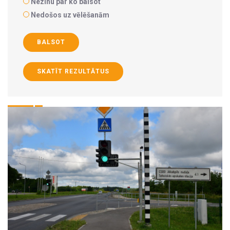
Nezinu par ko balsot
Nedošos uz vēlēšanām
BALSOT
SKATĪT REZULTĀTUS