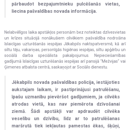
pārbaudot bezpajumtnieku pulcēšanās vietas,
liecina pašvaldības novada informācija.
Nelabvēlīgos laika apstākļos personām bez noteiktas dzīvesvietas
un krīzes situācijā nonākušiem cilvēkiem pašvaldība nodrošina
īslaicīgas uzturēšanās iespējas Jēkabpils naktspatversmē, kā arī
siltu tēju, vakariņas, personīgās higiēnas iespējas, siltu apģērbu un
sociālā darba speciālista pakalpojumus. Nepieciešamības
gadījumā īslaicīgas uzturēšanās iespējas arī pansijā "Mežvijas" vai
Ģimenes atbalsta centrā, saskaņojot ar Sociālo dienestu.
Jēkabpils novada pašvaldības policija, iestājoties
aukstajam laikam, ir pastiprinājusi patrulēšanu,
īpašu uzmanību pievēršot gadījumiem, ja cilvēks
atrodas vietā, kas nav piemērota dzīvošanai
ziemā. Šādi apstākļi var apdraudēt cilvēka
veselību un dzīvību, līdz ar to patrulēšanas
maršrutā tiek iekļautas pamestas ēkas, šķūņi,