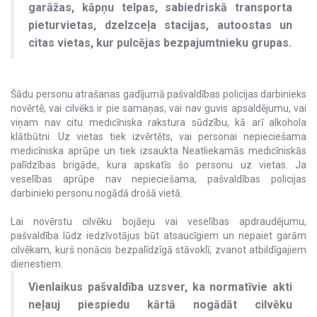
garāžas, kāpņu telpas, sabiedriskā transporta
pieturvietas, dzelzceļa stacijas, autoostas un
citas vietas, kur pulcējas bezpajumtnieku grupas.
Šādu personu atrašanas gadījumā pašvaldības policijas darbinieks
novērtē, vai cilvēks ir pie samaņas, vai nav guvis apsaldējumu, vai
viņam nav citu medicīniska rakstura sūdzību, kā arī alkohola
klātbūtni. Uz vietas tiek izvērtēts, vai personai nepieciešama
medicīniska aprūpe un tiek izsaukta Neatliekamās medicīniskās
palīdzības brigāde, kura apskatīs šo personu uz vietas. Ja
veselības aprūpe nav nepieciešama, pašvaldības policijas
darbinieki personu nogādā drošā vietā.
Lai novērstu cilvēku bojāeju vai veselības apdraudējumu,
pašvaldība lūdz iedzīvotājus būt atsaucīgiem un nepaiet garām
cilvēkam, kurš nonācis bezpalīdzīgā stāvoklī, zvanot atbildīgajiem
dienestiem.
Vienlaikus pašvaldība uzsver, ka normatīvie akti
neļauj piespiedu kārtā nogādāt cilvēku