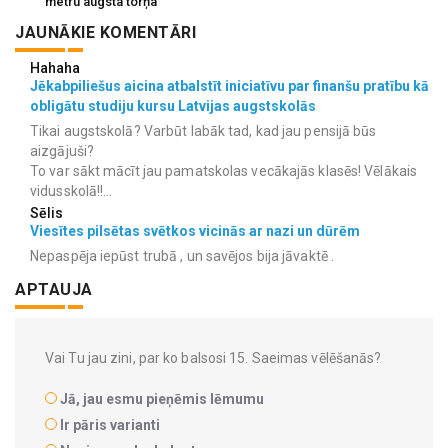
metru augsta torņa
JAUNĀKIE KOMENTĀRI
Hahaha
Jēkabpiliešus aicina atbalstīt iniciatīvu par finanšu pratību kā
obligātu studiju kursu Latvijas augstskolās
Tikai augstskolā? Varbūt labāk tad, kad jau pensijā būs
aizgājuši?
To var sākt mācīt jau pamatskolas vecākajās klasēs! Vēlākais
vidusskolā!!...
Sēlis
Viesītes pilsētas svētkos vicinās ar nazi un dūrēm
Nepaspēja iepūst trubā , un savējos bija jāvaktē .
APTAUJA
Vai Tu jau zini, par ko balsosi 15. Saeimas vēlēšanās?
Jā, jau esmu pieņēmis lēmumu
Ir pāris varianti