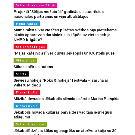
Sabiedrības ziņas Sēlijā
Projektā "Sēlijas mežabrāļi" godinās un atcerēsies
nacionālos partizānus un viņu atbalstītājus
Mums raksta
Mums raksta: Vai Viesītes pilsētas svētkos bija pietiekams
skaits apsardzes darbinieku un kāpēc uz vietas nebija
NMPD brigāde?
Sabiedrības ziņas
“Mājas kafejnīcas” ver durvis Jēkabpils un Krustpils pusē
Vides ziņas
Sākas solārais rudens
Sports
Sieviešu hokejs "Roks & hokejs" festivālā – saruna ar
Valteru Midegu
Dienas izvēle
Mūžībā devusies Jēkabpils slimnīcas ārste Marina Pumpiša
Dienas izvēle
Jēkabpils novada kultūras pārvaldes vadītāja iesniegusi
atlūgumu
Sabiedrības ziņas
Jēkabpilī dzēsts kūlas ugunsgrēks un atbrīvota kaija no 30