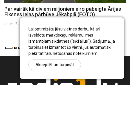
Par vairāk kā diviem miljoniem eiro pabeigta Ārijas
J
Elksnes ielas pārbūve Jēkabpilī (FOTO)
z
julijs 31 , 2026
ju
Lai optimizētu jūsu vietnes darbu, kā arī
izveidotu mērķtiecīgu reklāmu, mēs
izmantojam sīkdatnes ("sīkfailus"). Gadījumā, ja
turpināsiet izmantot šo vietni, jūs automātiski
piekrītat failu lietošanas noteikumiem.
Akceptēt un turpināt
Ziņu portāls Radio1.lv ir informācija un diskusija par Jēkabpils