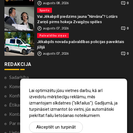
augusts 08 , 2026
0
Sports
Vai Jēkabpilī piedzims jauna "Nirvāna"? Lotārs
Zariņš pirms hokeja Zvaigžņu spēles
augusts 07 , 2026
0
Pašvaldību ziņas
Jēkabpils novada pašvaldības policijas paveiktais
jūlijā
augusts 07 , 2026
0
REDAKCIJA
Sadarbība
Komentāri portālā
Lai optimizētu jūsu vietnes darbu, kā arī
Konfidencialitātes politika
izveidotu mērķtiecīgu reklāmu, mēs
izmantojam sīkdatnes ("sīkfailus"). Gadījumā, ja
Ētikas kodekss
turpināsiet izmantot šo vietni, jūs automātiski
Kontakti
piekrītat failu lietošanas noteikumiem.
Par mums
Akceptēt un turpināt
Lietošanas noteikumi