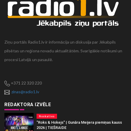
Ziņu portāls Radio1.lv ir informācija un diskusija par Jēkabpils
pilsētas un reģiona novadu aktualitātēm. Svarīgākie notikumi un
procesi Latvijā un pasaulē.
+371 22 320 220
zinas@radio1.lv
REDAKTORA IZVĒLE
Noskaties
"Roks & Hokejs" | Gunāra Meijera piemiņas kauss
2026 | TIEŠRAIDE