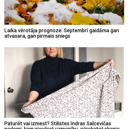
Laika vērotāja prognoze: Septembrī gaidāma gan
atvasara, gan pirmais sniegs
Paturēt vai izmest? Stilistes Indras Salcevičas
padomi, kam pievērst uzmanību, pārskatot skapja