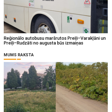
Reģionālo autobusu maršrutos Preiļi–Varakļāni un
Preiļi–Rudzāti no augusta būs izmaiņas
MUMS RAKSTA