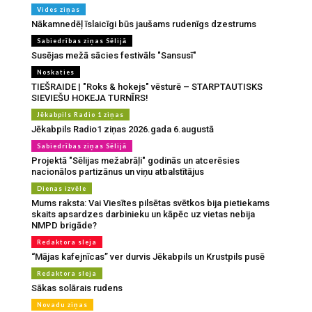
Vides ziņas
Nākamnedēļ īslaicīgi būs jaušams rudenīgs dzestrums
Sabiedrības ziņas Sēlijā
Susējas mežā sācies festivāls "Sansusī"
Noskaties
TIEŠRAIDE | "Roks & hokejs" vēsturē – STARPTAUTISKS
SIEVIEŠU HOKEJA TURNĪRS!
Jēkabpils Radio 1 ziņas
Jēkabpils Radio1 ziņas 2026.gada 6.augustā
Sabiedrības ziņas Sēlijā
Projektā "Sēlijas mežabrāļi" godinās un atcerēsies
nacionālos partizānus un viņu atbalstītājus
Dienas izvēle
Mums raksta: Vai Viesītes pilsētas svētkos bija pietiekams
skaits apsardzes darbinieku un kāpēc uz vietas nebija
NMPD brigāde?
Redaktora sleja
“Mājas kafejnīcas” ver durvis Jēkabpils un Krustpils pusē
Redaktora sleja
Sākas solārais rudens
Novadu ziņas