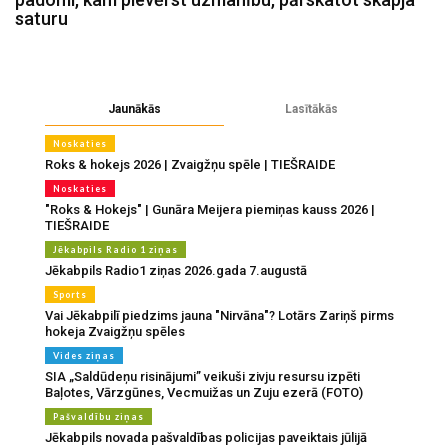
saturu
Jaunākās
Lasītākās
Noskaties
Roks & hokejs 2026 | Zvaigžņu spēle | TIEŠRAIDE
Noskaties
"Roks & Hokejs" | Gunāra Meijera piemiņas kauss 2026 |
TIEŠRAIDE
Jēkabpils Radio 1 ziņas
Jēkabpils Radio1 ziņas 2026.gada 7.augustā
Sports
Vai Jēkabpilī piedzims jauna "Nirvāna"? Lotārs Zariņš pirms
hokeja Zvaigžņu spēles
Vides ziņas
SIA „Saldūdeņu risinājumi” veikuši zivju resursu izpēti
Baļotes, Vārzgūnes, Vecmuižas un Zuju ezerā (FOTO)
Pašvaldību ziņas
Jēkabpils novada pašvaldības policijas paveiktais jūlijā