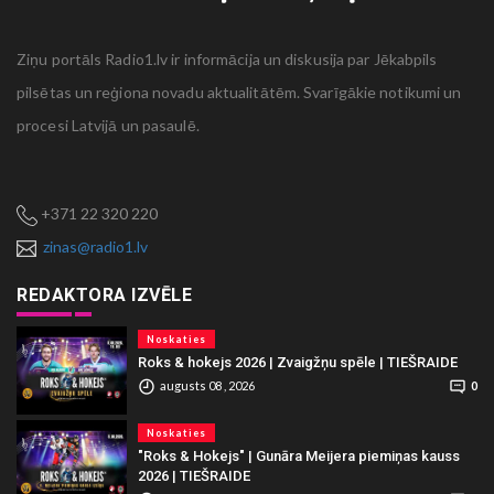
Ziņu portāls Radio1.lv ir informācija un diskusija par Jēkabpils
pilsētas un reģiona novadu aktualitātēm. Svarīgākie notikumi un
procesi Latvijā un pasaulē.
+371 22 320 220
zinas@radio1.lv
REDAKTORA IZVĒLE
Noskaties
Roks & hokejs 2026 | Zvaigžņu spēle | TIEŠRAIDE
augusts 08 , 2026
0
Noskaties
"Roks & Hokejs" | Gunāra Meijera piemiņas kauss
2026 | TIEŠRAIDE