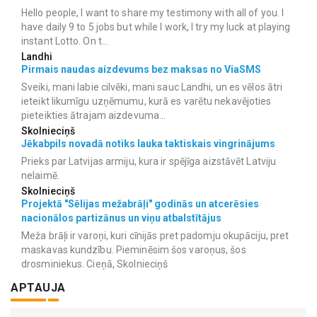
Hello people, I want to share my testimony with all of you. I
have daily 9 to 5 jobs but while I work, I try my luck at playing
instant Lotto. On t...
Landhi
Pirmais naudas aizdevums bez maksas no ViaSMS
Sveiki, mani labie cilvēki, mani sauc Landhi, un es vēlos ātri
ieteikt likumīgu uzņēmumu, kurā es varētu nekavējoties
pieteikties ātrajam aizdevuma...
Skolnieciņš
Jēkabpils novadā notiks lauka taktiskais vingrinājums
Prieks par Latvijas armiju, kura ir spējīga aizstāvēt Latviju
nelaimē.
Skolnieciņš
Projektā "Sēlijas mežabrāļi" godinās un atcerēsies
nacionālos partizānus un viņu atbalstītājus
Meža brāļi ir varoņi, kuri cīnijās pret padomju okupāciju, pret
maskavas kundzību. Pieminēsim šos varoņus, šos
drosminiekus. Cieņā, Skolnieciņš
APTAUJA