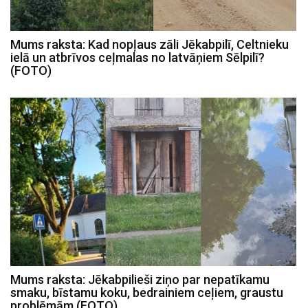
Mums raksta: Kad nopļaus zāli Jēkabpilī, Celtnieku
ielā un atbrīvos ceļmalas no latvāņiem Sēlpilī?
(FOTO)
Mums raksta: Jēkabpilieši ziņo par nepatīkamu
smaku, bīstamu koku, bedrainiem ceļiem, graustu
problēmām (FOTO)