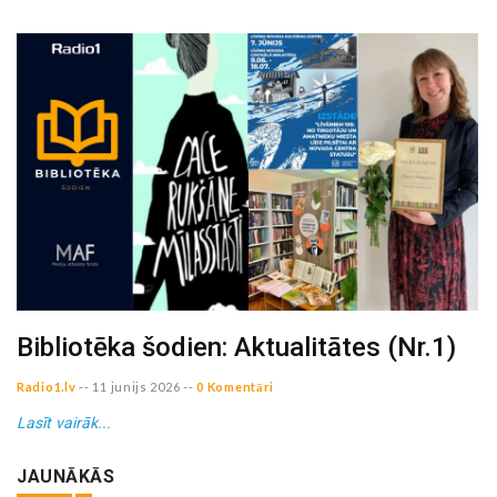
Bibliotēka šodien: Aktualitātes (Nr.1)
Radio1.lv
--
11 junijs 2026
--
0 Komentāri
Lasīt vairāk...
JAUNĀKĀS