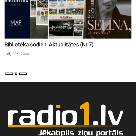
Bibliotēka šodien: Aktualitātes (Nr.7)
Bibliotēka šodien: Aktualitātes (Nr.6)
julijs 23 , 2026
julijs 17 , 2026