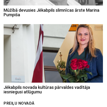
Mūžībā devusies Jēkabpils slimnīcas ārste Marina
Pumpiša
Jēkabpils novada kultūras pārvaldes vadītāja
iesniegusi atlūgumu
PREIĻU NOVADĀ