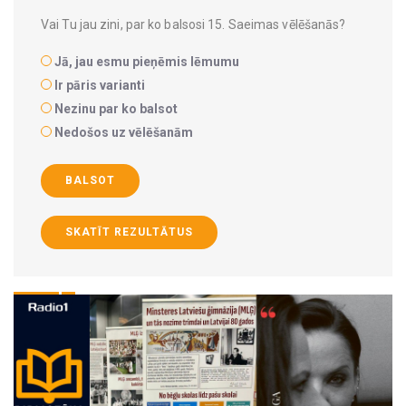
Vai Tu jau zini, par ko balsosi 15. Saeimas vēlēšanās?
Jā, jau esmu pieņēmis lēmumu
Ir pāris varianti
Nezinu par ko balsot
Nedošos uz vēlēšanām
BALSOT
SKATĪT REZULTĀTUS