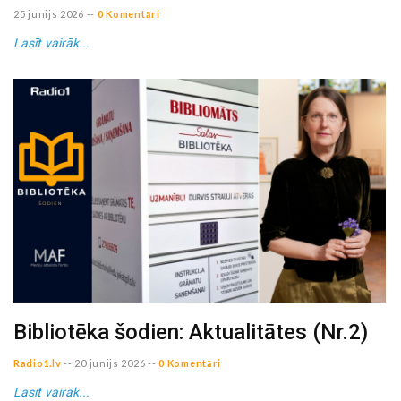
25 junijs 2026
--
0 Komentāri
Lasīt vairāk...
Bibliotēka šodien: Aktualitātes (Nr.2)
Radio1.lv
--
20 junijs 2026
--
0 Komentāri
Lasīt vairāk...