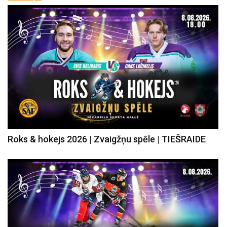
Roks & hokejs 2026 | Zvaigžņu spēle | TIEŠRAIDE