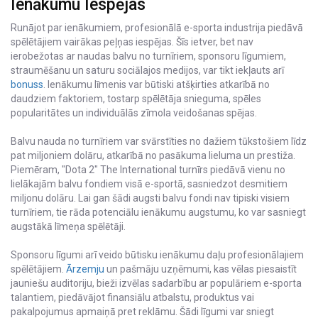
Ienākumu Iespējas
Runājot par ienākumiem, profesionālā e-sporta industrija piedāvā
spēlētājiem vairākas peļņas iespējas. Šīs ietver, bet nav
ierobežotas ar naudas balvu no turnīriem, sponsoru līgumiem,
straumēšanu un saturu sociālajos medijos, var tikt iekļauts arī
bonuss
. Ienākumu līmenis var būtiski atšķirties atkarībā no
daudziem faktoriem, tostarp spēlētāja snieguma, spēles
popularitātes un individuālās zīmola veidošanas spējas.
Balvu nauda no turnīriem var svārstīties no dažiem tūkstošiem līdz
pat miljoniem dolāru, atkarībā no pasākuma lieluma un prestiža.
Piemēram, "Dota 2" The International turnīrs piedāvā vienu no
lielākajām balvu fondiem visā e-sportā, sasniedzot desmitiem
miljonu dolāru. Lai gan šādi augsti balvu fondi nav tipiski visiem
turnīriem, tie rāda potenciālu ienākumu augstumu, ko var sasniegt
augstākā līmeņa spēlētāji.
Sponsoru līgumi arī veido būtisku ienākumu daļu profesionālajiem
spēlētājiem.
Ārzemju
un pašmāju uzņēmumi, kas vēlas piesaistīt
jauniešu auditoriju, bieži izvēlas sadarbību ar populāriem e-sporta
talantiem, piedāvājot finansiālu atbalstu, produktus vai
pakalpojumus apmaiņā pret reklāmu. Šādi līgumi var sniegt