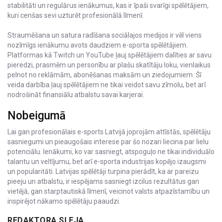
stabilitāti un regulārus ienākumus, kas ir īpaši svarīgi spēlētājiem,
kuri cenšas sevi uzturēt profesionālā līmenī.
Straumēšana un satura radīšana sociālajos medijos ir vēl viens
nozīmīgs ienākumu avots daudziem e-sporta spēlētājiem.
Platformas kā Twitch un YouTube ļauj spēlētājiem dalīties ar savu
pieredzi, prasmēm un personību ar plašu skatītāju loku, vienlaikus
pelnot no reklāmām, abonēšanas maksām un ziedojumiem. Šī
veida darbība ļauj spēlētājiem ne tikai veidot savu zīmolu, bet arī
nodrošināt finansiālu atbalstu savai karjerai.
Nobeigumā
Lai gan profesionālais e-sports Latvijā joprojām attīstās, spēlētāju
sasniegumi un pieaugošais interese par šo nozari liecina par lielu
potenciālu. Ienākumi, ko var sasniegt, atspoguļo ne tikai individuālo
talantu un veltījumu, bet arī e-sporta industrijas kopējo izaugsmi
un popularitāti. Latvijas spēlētāji turpina pierādīt, ka ar pareizu
pieeju un atbalstu, ir iespējams sasniegt izcilus rezultātus gan
vietējā, gan starptautiskā līmenī, veicinot valsts atpazīstamību un
inspirējot nākamo spēlētāju paaudzi.
REDAKTORA SLEJA