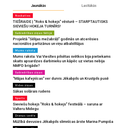
Jaunākās
Lasītākās
Noskaties
TIEŠRAIDE | "Roks & hokejs" vēsturē – STARPTAUTISKS
SIEVIEŠU HOKEJA TURNĪRS!
Sabiedrības ziņas Sēlijā
Projektā "Sēlijas mežabrāļi" godinās un atcerēsies
nacionālos partizānus un viņu atbalstītājus
Mums raksta
Mums raksta: Vai Viesītes pilsētas svētkos bija pietiekams
skaits apsardzes darbinieku un kāpēc uz vietas nebija
NMPD brigāde?
Sabiedrības ziņas
“Mājas kafejnīcas” ver durvis Jēkabpils un Krustpils pusē
Vides ziņas
Sākas solārais rudens
Sports
Sieviešu hokejs "Roks & hokejs" festivālā – saruna ar
Valteru Midegu
Dienas izvēle
Mūžībā devusies Jēkabpils slimnīcas ārste Marina Pumpiša