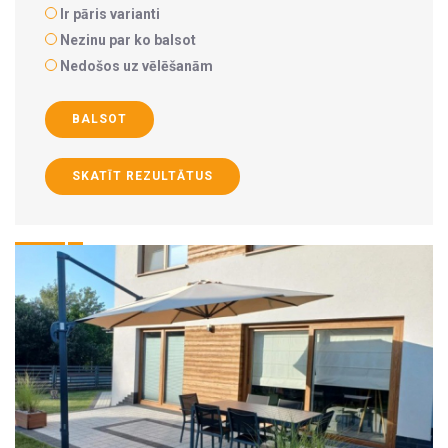
Ir pāris varianti
Nezinu par ko balsot
Nedošos uz vēlēšanām
BALSOT
SKATĪT REZULTĀTUS