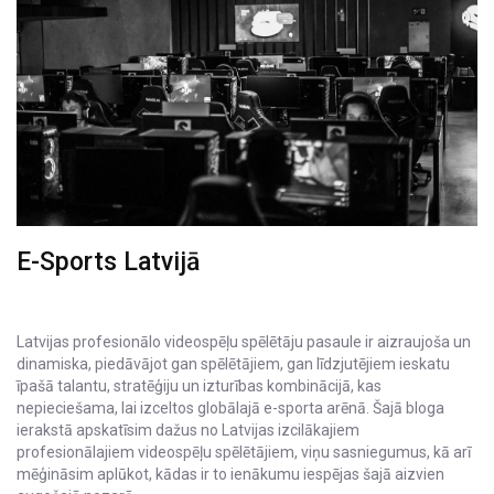
E-Sports Latvijā
Latvijas profesionālo videospēļu spēlētāju pasaule ir aizraujoša un
dinamiska, piedāvājot gan spēlētājiem, gan līdzjutējiem ieskatu
īpašā talantu, stratēģiju un izturības kombinācijā, kas
nepieciešama, lai izceltos globālajā e-sporta arēnā. Šajā bloga
ierakstā apskatīsim dažus no Latvijas izcilākajiem
profesionālajiem videospēļu spēlētājiem, viņu sasniegumus, kā arī
mēģināsim aplūkot, kādas ir to ienākumu iespējas šajā aizvien