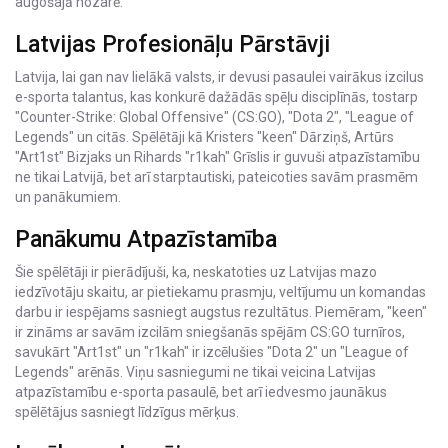
augošajā nozarē.
Latvijas Profesionāļu Pārstāvji
Latvija, lai gan nav lielākā valsts, ir devusi pasaulei vairākus izcilus
e-sporta talantus, kas konkurē dažādās spēļu disciplīnās, tostarp
"Counter-Strike: Global Offensive" (CS:GO), "Dota 2", "League of
Legends" un citās. Spēlētāji kā Kristers "keen" Dārziņš, Artūrs
"Art1st" Bizjaks un Rihards "r1kah" Grīslis ir guvuši atpazīstamību
ne tikai Latvijā, bet arī starptautiski, pateicoties savām prasmēm
un panākumiem.
Panākumu Atpazīstamība
Šie spēlētāji ir pierādījuši, ka, neskatoties uz Latvijas mazo
iedzīvotāju skaitu, ar pietiekamu prasmju, veltījumu un komandas
darbu ir iespējams sasniegt augstus rezultātus. Piemēram, "keen"
ir zināms ar savām izcilām sniegšanās spējām CS:GO turnīros,
savukārt "Art1st" un "r1kah" ir izcēlušies "Dota 2" un "League of
Legends" arēnās. Viņu sasniegumi ne tikai veicina Latvijas
atpazīstamību e-sporta pasaulē, bet arī iedvesmo jaunākus
spēlētājus sasniegt līdzīgus mērķus.