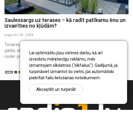
Saulessargs uz terases – kā radīt patīkamu ēnu un
M
izvairīties no kļūdām?
h
augusts 03 , 2026
au
Terases saulessargs ir pārvietojams āra aprīkojums, kas virs
galda, atpūtas krēsliem vai bērnu rotaļu vietas rada ēnu. Tas
Lai optimizētu jūsu vietnes darbu, kā arī
noder privātmāju iedzīvo...
izveidotu mērķtiecīgu reklāmu, mēs
izmantojam sīkdatnes ("sīkfailus"). Gadījumā, ja
turpināsiet izmantot šo vietni, jūs automātiski
piekrītat failu lietošanas noteikumiem.
Akceptēt un turpināt