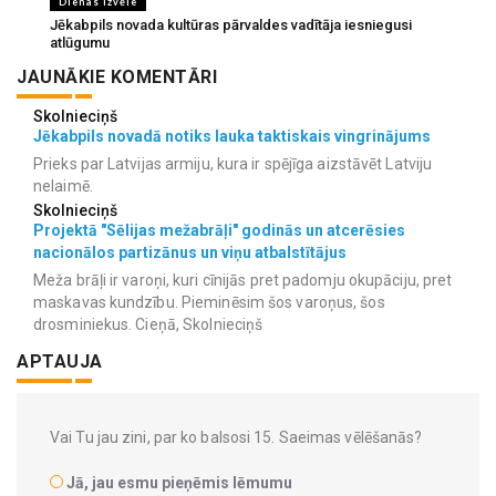
Dienas izvēle
Jēkabpils novada kultūras pārvaldes vadītāja iesniegusi
atlūgumu
JAUNĀKIE KOMENTĀRI
Skolnieciņš
Jēkabpils novadā notiks lauka taktiskais vingrinājums
Prieks par Latvijas armiju, kura ir spējīga aizstāvēt Latviju
nelaimē.
Skolnieciņš
Projektā "Sēlijas mežabrāļi" godinās un atcerēsies
nacionālos partizānus un viņu atbalstītājus
Meža brāļi ir varoņi, kuri cīnijās pret padomju okupāciju, pret
maskavas kundzību. Pieminēsim šos varoņus, šos
drosminiekus. Cieņā, Skolnieciņš
APTAUJA
Vai Tu jau zini, par ko balsosi 15. Saeimas vēlēšanās?
Jā, jau esmu pieņēmis lēmumu