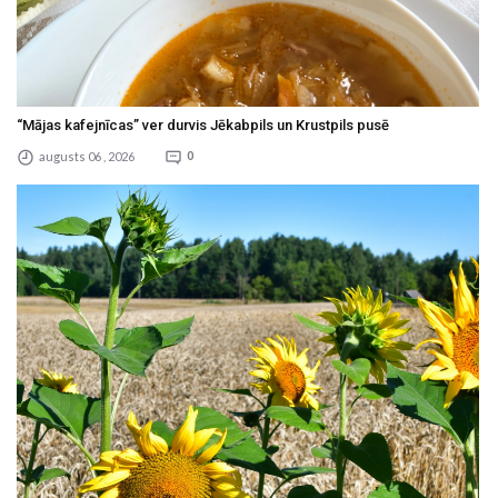
“Mājas kafejnīcas” ver durvis Jēkabpils un Krustpils pusē
augusts 06 , 2026
0