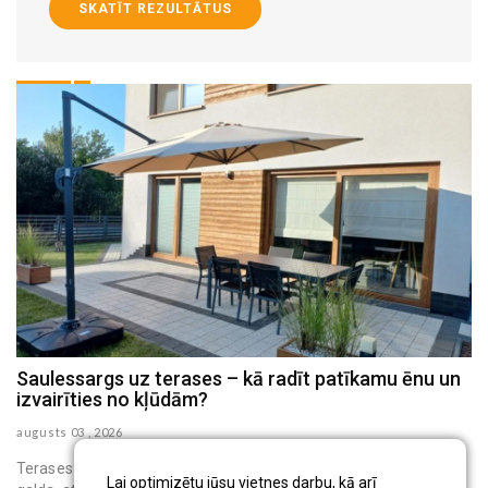
SKATĪT REZULTĀTUS
Saulessargs uz terases – kā radīt patīkamu ēnu un
M
izvairīties no kļūdām?
h
augusts 03 , 2026
au
Terases saulessargs ir pārvietojams āra aprīkojums, kas virs
Lai optimizētu jūsu vietnes darbu, kā arī