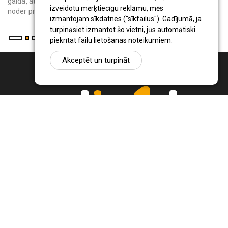
galda, atpūtas krēsliem vai bērnu rotaļu vietas rada ēnu. Tas
izveidotu mērķtiecīgu reklāmu, mēs
noder privātmāju iedzīvo...
izmantojam sīkdatnes ("sīkfailus"). Gadījumā, ja
turpināsiet izmantot šo vietni, jūs automātiski
piekrītat failu lietošanas noteikumiem.
Akceptēt un turpināt
Ziņu portāls Radio1.lv ir informācija un diskusija par Jēkabpils
pilsētas un reģiona novadu aktualitātēm. Svarīgākie notikumi un
procesi Latvijā un pasaulē.