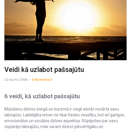
Veidi kā uzlabot pašsajūtu
12 marts 2006 --
0 Komentāri
6 veidi, kā uzlabot pašsajūtu
Mūsdienu dzīves steigā un burzmā ir viegli atstāt novārtā savu
labsajūtu. Labklājība ietver ne tikai fizisko veselību, bet arī garīgos,
emocionālos un sociālos dzīves aspektus. Rūpējoties par savu
vispārējo labsajūtu, mēs varam dzīvot pilnvērtīgāku un