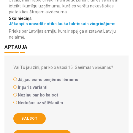
Sveiki, mani labie cilvēki, mani sauc Landhi, un es vēlos ātri
ieteikt likumīgu uzņēmumu, kurā es varētu nekavējoties
pieteikties ātrajam aizdevuma...
Skolnieciņš
Jēkabpils novadā notiks lauka taktiskais vingrinājums
Prieks par Latvijas armiju, kura ir spējīga aizstāvēt Latviju
nelaimē.
APTAUJA
Vai Tu jau zini, par ko balsosi 15. Saeimas vēlēšanās?
Jā, jau esmu pieņēmis lēmumu
Ir pāris varianti
Nezinu par ko balsot
Nedošos uz vēlēšanām
BALSOT