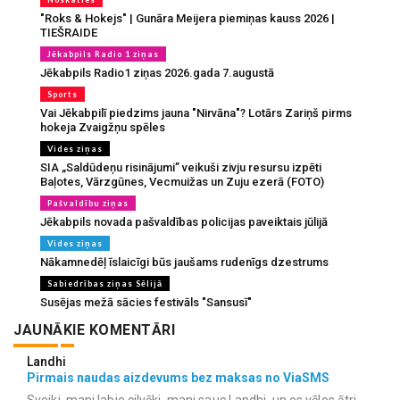
"Roks & Hokejs" | Gunāra Meijera piemiņas kauss 2026 |
TIEŠRAIDE
Jēkabpils Radio 1 ziņas
Jēkabpils Radio1 ziņas 2026.gada 7.augustā
Sports
Vai Jēkabpilī piedzims jauna "Nirvāna"? Lotārs Zariņš pirms
hokeja Zvaigžņu spēles
Vides ziņas
SIA „Saldūdeņu risinājumi” veikuši zivju resursu izpēti
Baļotes, Vārzgūnes, Vecmuižas un Zuju ezerā (FOTO)
Pašvaldību ziņas
Jēkabpils novada pašvaldības policijas paveiktais jūlijā
Vides ziņas
Nākamnedēļ īslaicīgi būs jaušams rudenīgs dzestrums
Sabiedrības ziņas Sēlijā
Susējas mežā sācies festivāls "Sansusī"
JAUNĀKIE KOMENTĀRI
Landhi
Pirmais naudas aizdevums bez maksas no ViaSMS