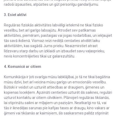
radoši izpausties, atpūsties un gūt personīgu gandarījumu.
3. Esiet aktīvi
Regulāras fiziskās aktivitātes labvēlīgi ietekmē ne tikai fizisko
veselību, bet arī garīgo labsajūtu. Atrodiet sev patīkamas
aktivitātes, piemēram, pastaigas vai jogas nodarbības, un iekļaujiet
tās savā ikdienā. Vismaz reizi nedēļā cenšaties atvēlēt laiku
aktivitātēm, kas sagādā Jums prieku. Neaizmirstiet atrast
līdzsvaru starp darbu un izklaidi un izbaudiet savu vaļasprieku,
nevis koncentrējieties tikai uz galarezultātu.
4. Komunicē ar citiem
Komunikācija ir ļoti svarīga mūsu labklājībai, jo tā ne tikai bagātina
mūsu dzīvi, bet arī veicina mūsu garīgo un emocionālo veselību.
Būtiski ir veidot un uzturēt attiecības ar draugiem, ģimenes un
kopienas locekļiem. Apzināti centieties uzturēt šīs saiknes, regulāri
uzturot kontaktu ar citiem cilvēkiem. Plānojiet regulāras tikšanās,
lai stiprinātu saikni ar mīļajiem un paziņām. Neatkarīgi no tā, vai
tās ir iknedēļas sarunas pie kafijas tases ar draugu, kino vakars ar
ģimeni vai tikšanās ar kaimiņiem, šīs saskarsmes palīdz stiprināt