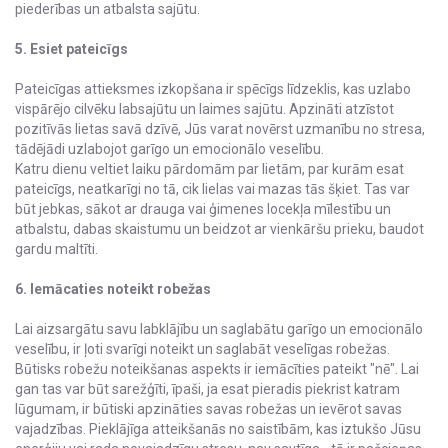
piederības un atbalsta sajūtu.
5. Esiet pateicīgs
Pateicīgas attieksmes izkopšana ir spēcīgs līdzeklis, kas uzlabo
vispārējo cilvēku labsajūtu un laimes sajūtu. Apzināti atzīstot
pozitīvās lietas savā dzīvē, Jūs varat novērst uzmanību no stresa,
tādējādi uzlabojot garīgo un emocionālo veselību.
Katru dienu veltiet laiku pārdomām par lietām, par kurām esat
pateicīgs, neatkarīgi no tā, cik lielas vai mazas tās šķiet. Tas var
būt jebkas, sākot ar drauga vai ģimenes locekļa mīlestību un
atbalstu, dabas skaistumu un beidzot ar vienkāršu prieku, baudot
gardu maltīti.
6. Iemācaties noteikt robežas
Lai aizsargātu savu labklājību un saglabātu garīgo un emocionālo
veselību, ir ļoti svarīgi noteikt un saglabāt veselīgas robežas.
Būtisks robežu noteikšanas aspekts ir iemācīties pateikt "nē". Lai
gan tas var būt sarežģīti, īpaši, ja esat pieradis piekrist katram
lūgumam, ir būtiski apzināties savas robežas un ievērot savas
vajadzības. Pieklājīga atteikšanās no saistībām, kas iztukšo Jūsu