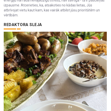
enerģiju vai rada nevajadzīgu stresu, nav savtīga - tā ir pašcieņas
izpausme. Atcerieties, ka, atsakoties no kādas lietas, Jūs
atbrīvojat vietu kaut kam, kas vairāk atbilst jūsu prioritātēm un
vērtībām.
REDAKTORA SLEJA