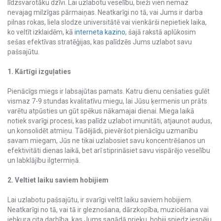
līdzsvarotāku dzīvi. Lai uzlabotu veselību, bieži vien nemaz
nevajag milzīgas pārmaiņas. Neatkarīgi no tā, vai Jums ir darba
pilnas rokas, liela slodze universitātē vai vienkārši nepietiek laika,
ko veltīt izklaidēm, kā
interneta kazino
, šajā rakstā aplūkosim
sešas efektīvas stratēģijas, kas palīdzēs Jums uzlabot savu
pašsajūtu.
1. Kārtīgi izguļaties
Pienācīgs miegs ir labsajūtas pamats. Katru dienu cenšaties gulēt
vismaz 7-9 stundas kvalitatīvu miegu, lai Jūsu ķermenis un prāts
varētu atpūsties un gūt spēkus nākamajai dienai. Miega laikā
notiek svarīgi procesi, kas palīdz uzlabot imunitāti, atjaunot audus,
un konsolidēt atmiņu. Tādējādi, pievēršot pienācīgu uzmanību
savam miegam, Jūs ne tikai uzlabosiet savu koncentrēšanos un
efektivitāti dienas laikā, bet arī stiprināsiet savu vispārējo veselību
un labklājību ilgtermiņā.
2. Veltiet laiku saviem hobijiem
Lai uzlabotu pašsajūtu, ir svarīgi veltīt laiku saviem hobijiem.
Neatkarīgi no tā, vai tā ir gleznošana, dārzkopība, muzicēšana vai
jebkura cita darbība, kas Jums sagādā prieku, hobiji sniedz iespēju