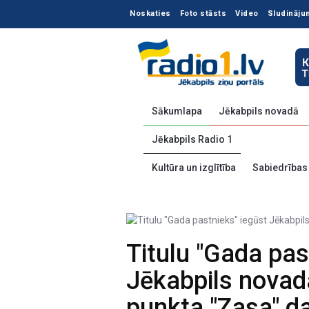
Noskaties
Foto stāsts
Video
Sludināju
Sākumlapa
Jēkabpils novadā
Jēkabpils Radio 1
Kultūra un izglītība
Sabiedrības
Titulu "Gada pas
Jēkabpils novad
punkta "Zasa" da