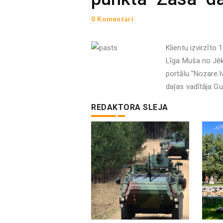
0 Komentāri
Klientu izvirzīto
Līga Muša no Jēk
portālu "Nozare.l
daļas vadītāja G
REDAKTORA SLEJA