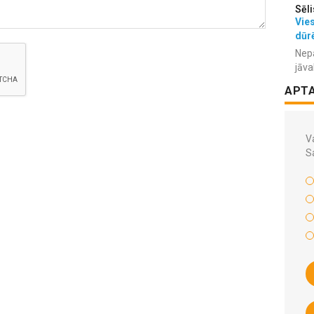
Sēli
Vies
dūr
Nepa
jāva
APT
Va
S