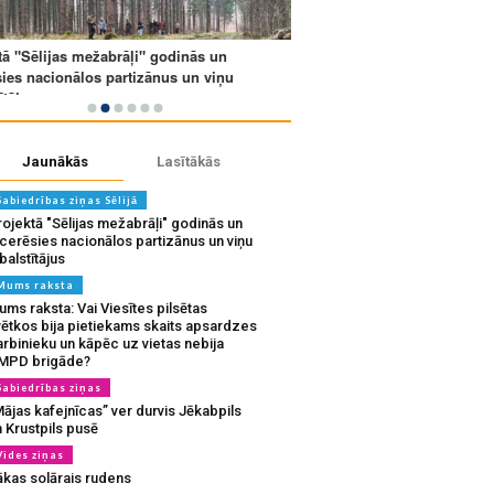
Jaunākās
Lasītākās
Sabiedrības ziņas Sēlijā
ojektā "Sēlijas mežabrāļi" godinās un
tcerēsies nacionālos partizānus un viņu
balstītājus
Mums raksta
ms raksta: Vai Viesītes pilsētas
vētkos bija pietiekams skaits apsardzes
rbinieku un kāpēc uz vietas nebija
MPD brigāde?
Sabiedrības ziņas
ājas kafejnīcas” ver durvis Jēkabpils
 Krustpils pusē
Vides ziņas
ākas solārais rudens