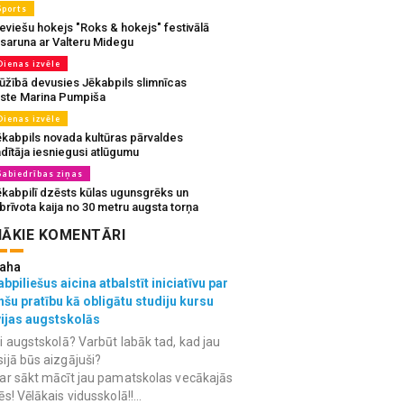
Sports
eviešu hokejs "Roks & hokejs" festivālā
 saruna ar Valteru Midegu
Dienas izvēle
ūžībā devusies Jēkabpils slimnīcas
rste Marina Pumpiša
Dienas izvēle
ēkabpils novada kultūras pārvaldes
dītāja iesniegusi atlūgumu
Sabiedrības ziņas
ēkabpilī dzēsts kūlas ugunsgrēks un
brīvota kaija no 30 metru augsta torņa
ĀKIE KOMENTĀRI
aha
bpiliešus aicina atbalstīt iniciatīvu par
nšu pratību kā obligātu studiju kursu
vijas augstskolās
i augstskolā? Varbūt labāk tad, kad jau
ijā būs aizgājuši?
ar sākt mācīt jau pamatskolas vecākajās
ēs! Vēlākais vidusskolā!!...