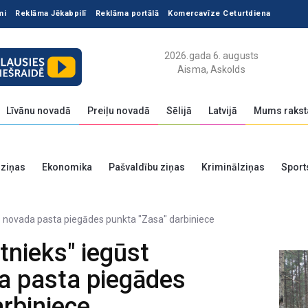
mi
Reklāma Jēkabpilī
Reklāma portālā
Komercavīze Ceturtdiena
2026.gada 6. augusts
Aisma, Askolds
Līvānu novadā
Preiļu novadā
Sēlijā
Latvijā
Mums rakst
 ziņas
Ekonomika
Pašvaldību ziņas
Kriminālziņas
Sport
tnieks" iegūst
a pasta piegādes
rbiniece