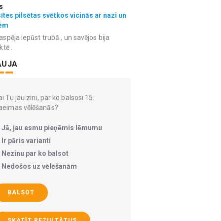
s
ītes pilsētas svētkos vicinās ar nazi un
ēm
spēja iepūst trubā , un savējos bija
ktē .
AUJA
i Tu jau zini, par ko balsosi 15.
aeimas vēlēšanās?
Jā, jau esmu pieņēmis lēmumu
Ir pāris varianti
Nezinu par ko balsot
Nedošos uz vēlēšanām
BALSOT
SKATĪT REZULTĀTUS