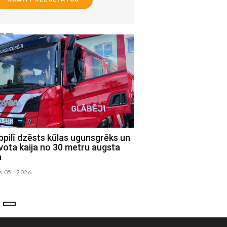
pilī dzēsts kūlas ugunsgrēks un
Jēkabpils novada Sociā
vota kaija no 30 metru augsta
uzsāk praktisko iemaņ
a
ciklu ģimenēm
s 05 , 2026
augusts 02 , 2026