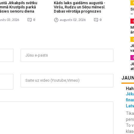
ustā Jēkabpils svētku
Kāds laiks gaidāms augustā -
mmā Krustpils parkā
Viršu, Rudzu un Sēņu mēnesī.
Si
āsies senioru diena
Dabas vērotāja prognozes
–
sts 03 , 2026
0
augusts 02 , 2026
0
M
ā
J
va
Jūsu e-pasts
J
at
JAUN
Saite uz video (Youtube,Vimeo)
Hah
Jēka
fina
Lat
Tika
pens
To v
klas