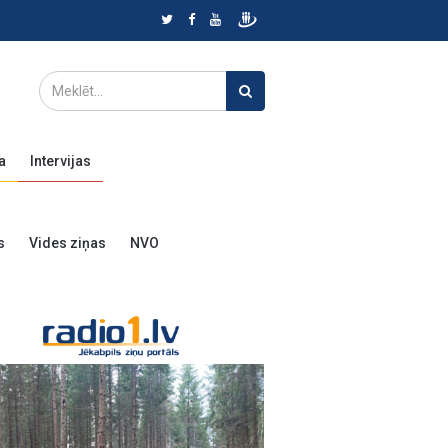
a
Intervijas
s
Vides ziņas
NVO