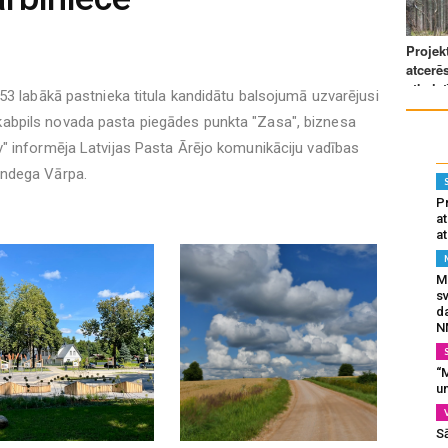
 153 labākā pastnieka titula kandidātu balsojumā uzvarējusi
abpils novada pasta piegādes punkta "Zasa", biznesa
v" informēja Latvijas Pasta Ārējo komunikāciju vadības
undega Vārpa.
Pr
a
at
Mu
s
da
N
“M
un
S