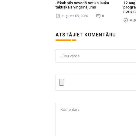
Jēkabpils novadā notiks lauka
12.aug
taktiskais vingrinājums
progra
norisin
augusts 05 , 2026
0
augu
ATSTĀJIET KOMENTĀRU
Jūsu vārds:
Komentārs