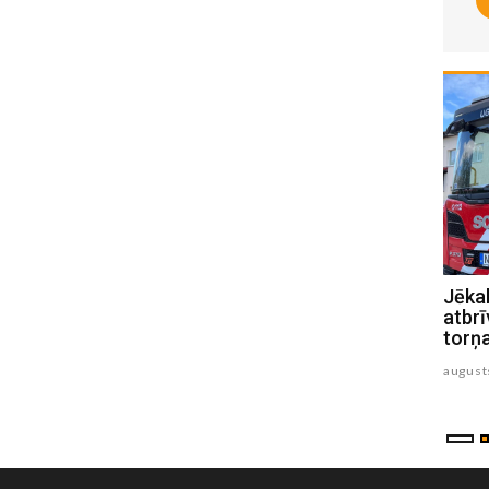
“Mājas kafejnīcas” ver durvis
Jēkab
Jēkabpils un Krustpils pusē
atbrī
torņ
augusts 06 , 2026
august