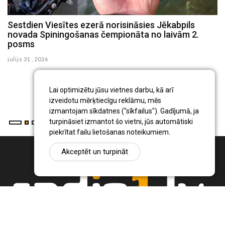
em
Sestdien Viesītes ezerā norisināsies Jēkabpils
P
novada Spiningošanas čempionāta no laivām 2.
č
posms
n
julijs 31 , 2026
ju
Ša
no
Lai optimizētu jūsu vietnes darbu, kā arī
un
izveidotu mērķtiecīgu reklāmu, mēs
izmantojam sīkdatnes ("sīkfailus"). Gadījumā, ja
turpināsiet izmantot šo vietni, jūs automātiski
piekrītat failu lietošanas noteikumiem.
Akceptēt un turpināt