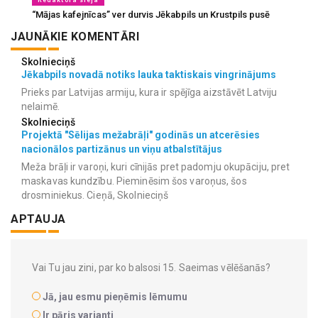
“Mājas kafejnīcas” ver durvis Jēkabpils un Krustpils pusē
JAUNĀKIE KOMENTĀRI
Skolnieciņš
Jēkabpils novadā notiks lauka taktiskais vingrinājums
Prieks par Latvijas armiju, kura ir spējīga aizstāvēt Latviju
nelaimē.
Skolnieciņš
Projektā "Sēlijas mežabrāļi" godinās un atcerēsies
nacionālos partizānus un viņu atbalstītājus
Meža brāļi ir varoņi, kuri cīnijās pret padomju okupāciju, pret
maskavas kundzību. Pieminēsim šos varoņus, šos
drosminiekus. Cieņā, Skolnieciņš
APTAUJA
Vai Tu jau zini, par ko balsosi 15. Saeimas vēlēšanās?
Jā, jau esmu pieņēmis lēmumu
Ir pāris varianti