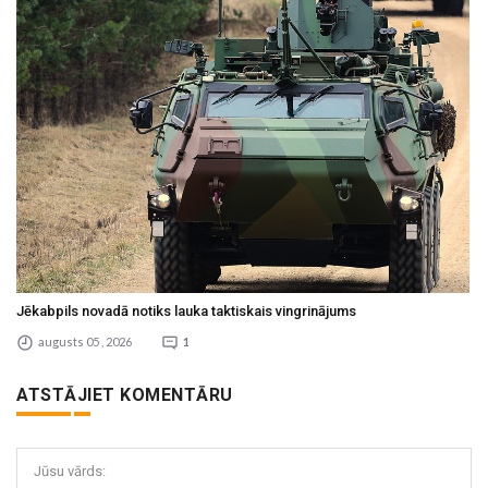
Jēkabpils novadā notiks lauka taktiskais vingrinājums
augusts 05 , 2026
1
ATSTĀJIET KOMENTĀRU
Jūsu vārds: