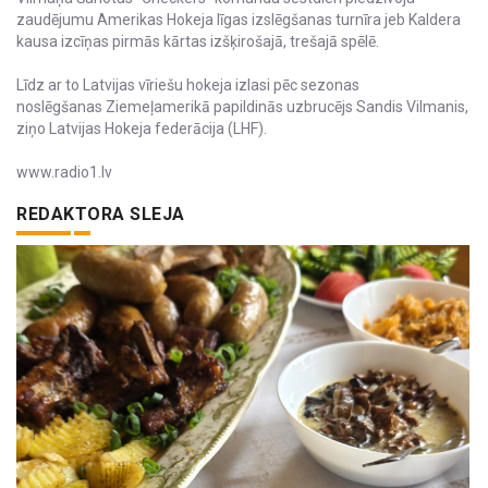
zaudējumu Amerikas Hokeja līgas izslēgšanas turnīra jeb Kaldera
kausa izcīņas pirmās kārtas izšķirošajā, trešajā spēlē.
Līdz ar to Latvijas vīriešu hokeja izlasi pēc sezonas
noslēgšanas Ziemeļamerikā papildinās uzbrucējs Sandis Vilmanis,
ziņo Latvijas Hokeja federācija (LHF).
www.radio1.lv
REDAKTORA SLEJA