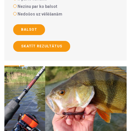
Nezinu par ko balsot
Nedošos uz vēlēšanām
BALSOT
SKATĪT REZULTĀTUS