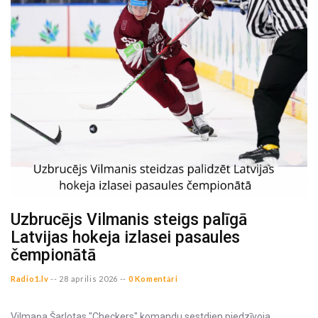
Uzbrucējs Vilmanis steigs palīgā
Latvijas hokeja izlasei pasaules
čempionātā
Radio1.lv
--
28 aprilis 2026 --
0 Komentāri
Vilmaņa Šarlotas "Checkers" komandu sestdien piedzīvoja