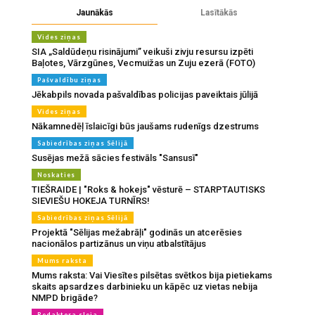
Jaunākās
Lasītākās
Vides ziņas
SIA „Saldūdeņu risinājumi” veikuši zivju resursu izpēti
Baļotes, Vārzgūnes, Vecmuižas un Zuju ezerā (FOTO)
Pašvaldību ziņas
Jēkabpils novada pašvaldības policijas paveiktais jūlijā
Vides ziņas
Nākamnedēļ īslaicīgi būs jaušams rudenīgs dzestrums
Sabiedrības ziņas Sēlijā
Susējas mežā sācies festivāls "Sansusī"
Noskaties
TIEŠRAIDE | "Roks & hokejs" vēsturē – STARPTAUTISKS
SIEVIEŠU HOKEJA TURNĪRS!
Sabiedrības ziņas Sēlijā
Projektā "Sēlijas mežabrāļi" godinās un atcerēsies
nacionālos partizānus un viņu atbalstītājus
Mums raksta
Mums raksta: Vai Viesītes pilsētas svētkos bija pietiekams
skaits apsardzes darbinieku un kāpēc uz vietas nebija
NMPD brigāde?
Redaktora sleja