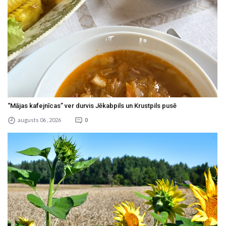
“Mājas kafejnīcas” ver durvis Jēkabpils un Krustpils pusē
augusts 06 , 2026
0