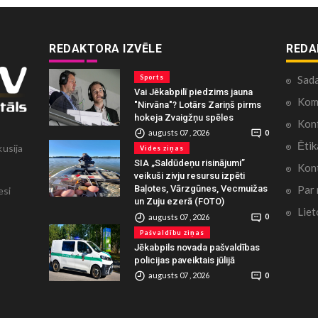
REDAKTORA IZVĒLE
REDA
Sports
Sad
Vai Jēkabpilī piedzims jauna
Kome
"Nirvāna"? Lotārs Zariņš pirms
hokeja Zvaigžņu spēles
Konf
augusts 07 , 2026
0
Ētik
kusija
Vides ziņas
SIA „Saldūdeņu risinājumi”
Kont
veikuši zivju resursu izpēti
Par
Baļotes, Vārzgūnes, Vecmuižas
esi
un Zuju ezerā (FOTO)
Liet
augusts 07 , 2026
0
Pašvaldību ziņas
Jēkabpils novada pašvaldības
policijas paveiktais jūlijā
augusts 07 , 2026
0