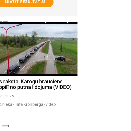
SKATĪT REZULTĀTUS
 raksta: Karogu brauciens
Jēkabpils volejbolisti a
pilī no putna lidojuma (VIDEO)
pārsvaru pirmajā pusfi
06 , 2025
marts 13 , 2025
cinieka -Inita Kronberga -video