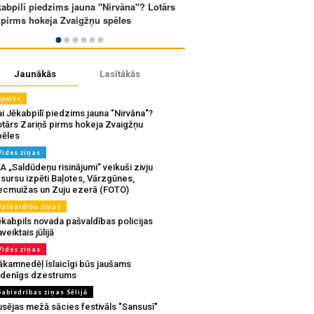
Jaunākās
Lasītākās
Sports
i Jēkabpilī piedzims jauna "Nirvāna"?
otārs Zariņš pirms hokeja Zvaigžņu
pēles
Vides ziņas
A „Saldūdeņu risinājumi” veikuši zivju
sursu izpēti Baļotes, Vārzgūnes,
ecmuižas un Zuju ezerā (FOTO)
Pašvaldību ziņas
ēkabpils novada pašvaldības policijas
veiktais jūlijā
Vides ziņas
ākamnedēļ īslaicīgi būs jaušams
udenīgs dzestrums
Sabiedrības ziņas Sēlijā
usējas mežā sācies festivāls "Sansusī"