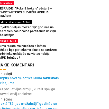
Noskaties
IEŠRAIDE | "Roks & hokejs" vēsturē –
TARPTAUTISKS SIEVIEŠU HOKEJA
URNĪRS!
Sabiedrības ziņas Sēlijā
ojektā "Sēlijas mežabrāļi" godinās un
tcerēsies nacionālos partizānus un viņu
balstītājus
Dienas izvēle
ms raksta: Vai Viesītes pilsētas
vētkos bija pietiekams skaits apsardzes
rbinieku un kāpēc uz vietas nebija
MPD brigāde?
ĀKIE KOMENTĀRI
lnieciņš
bpils novadā notiks lauka taktiskais
grinājums
ks par Latvijas armiju, kura ir spējīga
tāvēt Latviju nelaimē.
lnieciņš
ektā "Sēlijas mežabrāļi" godinās un
erēsies nacionālos partizānus un viņu