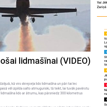
Va
L
s
SI
ojošai lidmašīnai (VIDEO)
re
V
J
pa
ējuši, kā virs skrejceļa lido lidmašīna un pāri tai lec
gaisā vēl izpilda salto atmuguriski, tā teikt, lai tuvāk pavērotu
N
ī lidmašīna lido ar ātrumu, kas pārsniedz 300 kilometrus
r
S