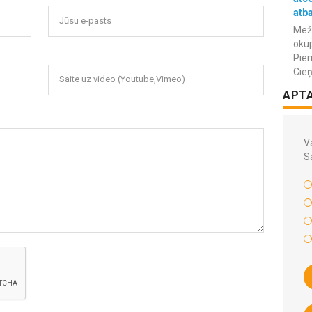
atba
Jūsu e-pasts
Meža
okup
Piem
Cieņ
Saite uz video (Youtube,Vimeo)
APT
Va
S