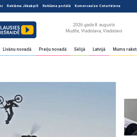
mi
Reklāma Jēkabpilī
Reklāma portālā
Komercavīze Ceturtdiena
2026.gada 8. augusts
Mudīte, Vladislava, Vladislavs
Līvānu novadā
Preiļu novadā
Sēlijā
Latvijā
Mums rakst