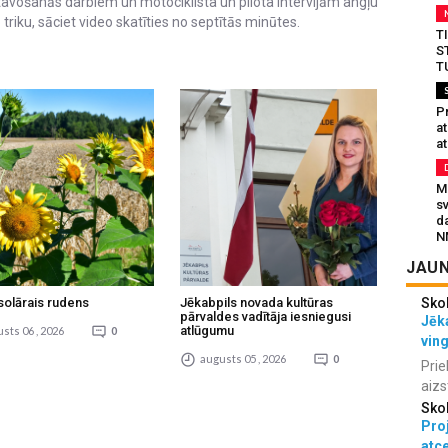
avošanās darbiem un motociklista un pilota intervijām angļu
 triku, sāciet video skatīties no septītās minūtes.
T
S
T
Pr
a
at
Mu
s
da
N
JAUN
Sko
solārais rudens
Jēkabpils novada kultūras
pārvaldes vadītāja iesniegusi
Jēka
atlūgumu
sts 06 , 2026
0
vin
augusts 05 , 2026
0
Prie
aizs
Sko
Proj
atc