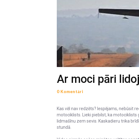
Ar moci pāri lid
0 Komentāri
Kas vēl nav redzēts? Iespējams, nebūsit redz
motociklists. Lieki piebilst, ka motociklists 
lidmašīnu zem sevis. Kaskadieru trika brīd
stundā.