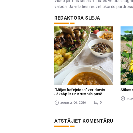
Video pirmās sešas minūtes veltītas sagat
valodā. Ja vēlaties redzēt tikai šo pārdrošo
REDAKTORA SLEJA
“Mājas kafejnīcas” ver durvis
Sākas 
Jēkabpils un Krustpils pusē
augu
augusts 06 , 2026
0
ATSTĀJIET KOMENTĀRU