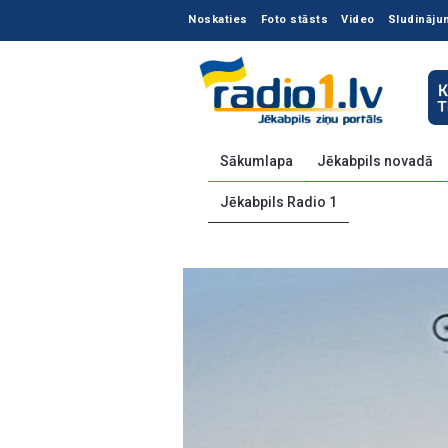
Noskaties
Foto stāsts
Video
Sludināju
Sākumlapa
Jēkabpils novadā
Jēkabpils Radio 1