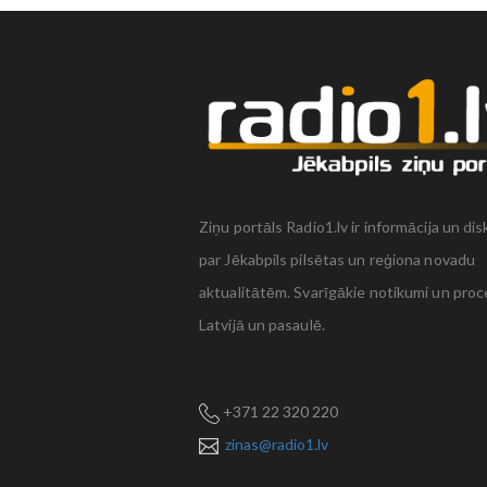
Ziņu portāls Radio1.lv ir informācija un dis
par Jēkabpils pilsētas un reģiona novadu
aktualitātēm. Svarīgākie notikumi un proc
Latvijā un pasaulē.
+371 22 320 220
zinas@radio1.lv