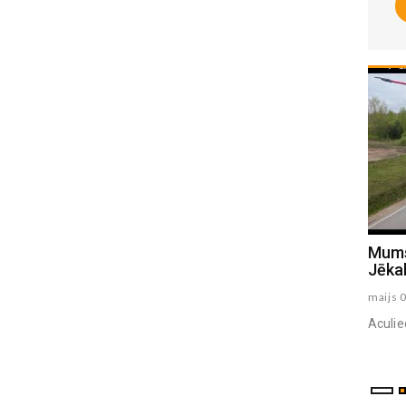
Salvja Stradiņa piemiņas spēle 2025
Mums
Jēkab
oktobris 11 , 2025
maijs 
Piemiņas spēli, kas veltīta cilvēkiem, kuri bijuši
Aculie
cieši saistīti ar HK Madona. Šī spēle notiek par
godu: Salvim Stradiņam Iva...