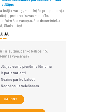
lstītājus
 brāļi ir varoņi, kuri cīnijās pret padomju
āciju, pret maskavas kundzību.
inēsim šos varoņus, šos drosminiekus.
ā, Skolnieciņš
AUJA
i Tu jau zini, par ko balsosi 15.
aeimas vēlēšanās?
Jā, jau esmu pieņēmis lēmumu
Ir pāris varianti
Nezinu par ko balsot
Nedošos uz vēlēšanām
BALSOT