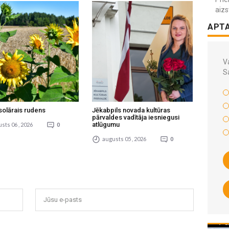
aizs
APT
Va
S
solārais rudens
Jēkabpils novada kultūras
pārvaldes vadītāja iesniegusi
atlūgumu
sts 06 , 2026
0
augusts 05 , 2026
0
Jūsu e-pasts