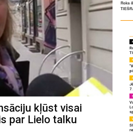
R
T
"
p
J
7
Va
sāciju kļūst visai
L
s
s par Lielo talku
SI
re