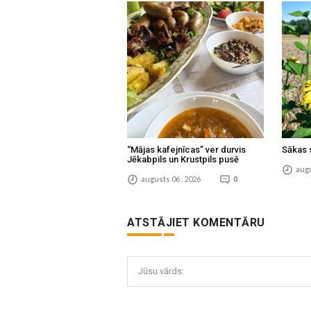
“Mājas kafejnīcas” ver durvis
Sākas 
Jēkabpils un Krustpils pusē
augu
augusts 06 , 2026
0
ATSTĀJIET KOMENTĀRU
Jūsu vārds: