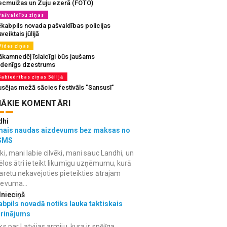
ecmuižas un Zuju ezerā (FOTO)
Pašvaldību ziņas
ēkabpils novada pašvaldības policijas
veiktais jūlijā
Vides ziņas
ākamnedēļ īslaicīgi būs jaušams
udenīgs dzestrums
Sabiedrības ziņas Sēlijā
usējas mežā sācies festivāls "Sansusī"
ĀKIE KOMENTĀRI
dhi
mais naudas aizdevums bez maksas no
SMS
ki, mani labie cilvēki, mani sauc Landhi, un
ēlos ātri ieteikt likumīgu uzņēmumu, kurā
arētu nekavējoties pieteikties ātrajam
devuma...
lnieciņš
bpils novadā notiks lauka taktiskais
grinājums
ks par Latvijas armiju, kura ir spējīga