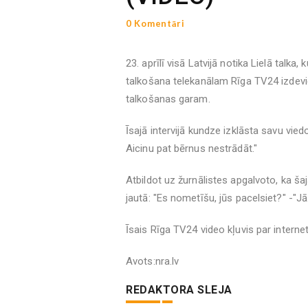
0 Komentāri
23. aprīlī visā Latvijā notika Lielā talka,
talkošana telekanālam Rīga TV24 izdevies
talkošanas garam.
Īsajā intervijā kundze izklāsta savu viedo
Aicinu pat bērnus nestrādāt."
Atbildot uz žurnālistes apgalvoto, ka šaj
jautā: "Es nometīšu, jūs pacelsiet?" -"J
Īsais Rīga TV24 video kļuvis par internet
Avots:nra.lv
REDAKTORA SLEJA