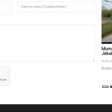
Saite uz video (Youtube,Vimeo)
Salvja Stradiņa piemiņas spēle 2025
Mums
Jēkab
oktobris 11 , 2025
maijs 
Piemiņas spēli, kas veltīta cilvēkiem, kuri bijuši
Aculie
cieši saistīti ar HK Madona. Šī spēle notiek par
godu: Salvim Stradiņam Iva...