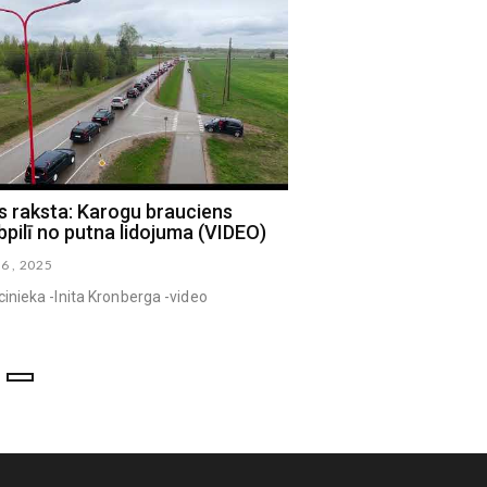
 raksta: Karogu brauciens
Jēkabpils volejbolisti a
pilī no putna lidojuma (VIDEO)
pārsvaru pirmajā pusfi
06 , 2025
marts 13 , 2025
cinieka -Inita Kronberga -video