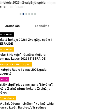
Jaunākās
Lasītākās
Noskaties
oks & hokejs 2026 | Zvaigžņu spēle |
IEŠRAIDE
Noskaties
Roks & Hokejs" | Gunāra Meijera
iemiņas kauss 2026 | TIEŠRAIDE
Jēkabpils Radio 1 ziņas
ēkabpils Radio1 ziņas 2026.gada
.augustā
Sports
i Jēkabpilī piedzims jauna "Nirvāna"?
otārs Zariņš pirms hokeja Zvaigžņu
pēles
Vides ziņas
A „Saldūdeņu risinājumi” veikuši zivju
sursu izpēti Baļotes, Vārzgūnes,