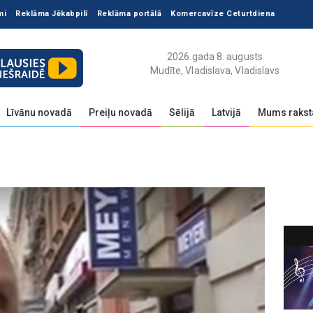
mi
Reklāma Jēkabpilī
Reklāma portālā
Komercavīze Ceturtdiena
2026.gada 8. augusts
Mudīte, Vladislava, Vladislavs
Līvānu novadā
Preiļu novadā
Sēlijā
Latvijā
Mums rakst