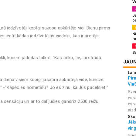
V
J
pa
 kurā iedzīvotāji kopīgi sakopa apkārtējo vidi. Dienu pirms
N
 iegūt kādas iedzīvotājas viedokli, kas ir pretējs
r
S
kli, kuriem jādodas talkot: "Kas cūko, tie, lai strādā.
JAUN
Lan
Pir
ā dienā visiem kopīgi jāsatīra apkārtējā vide, kundze
Via
ā." -"Kāpēc es nometīšu? Jo es zinu, ka Jūs pacelsiet!"
Svei
es v
a sensāciju un ar to dalījušies gandrīz 2500 reižu.
es v
aiz
Sko
Jēka
vin
Prie