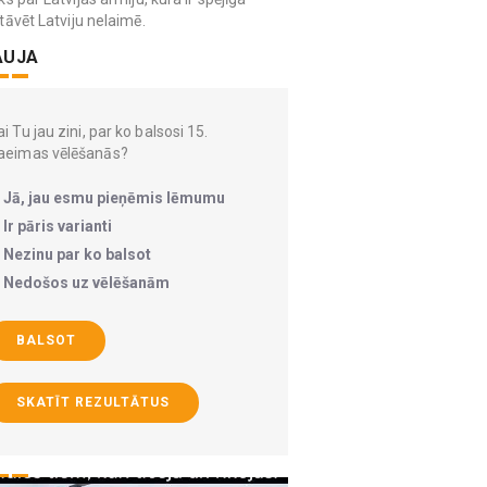
tāvēt Latviju nelaimē.
AUJA
i Tu jau zini, par ko balsosi 15.
aeimas vēlēšanās?
Jā, jau esmu pieņēmis lēmumu
Ir pāris varianti
Nezinu par ko balsot
Nedošos uz vēlēšanām
BALSOT
SKATĪT REZULTĀTUS