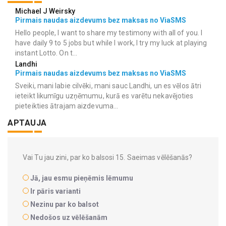
Michael J Weirsky
Pirmais naudas aizdevums bez maksas no ViaSMS
Hello people, I want to share my testimony with all of you. I
have daily 9 to 5 jobs but while I work, I try my luck at playing
instant Lotto. On t...
Landhi
Pirmais naudas aizdevums bez maksas no ViaSMS
Sveiki, mani labie cilvēki, mani sauc Landhi, un es vēlos ātri
ieteikt likumīgu uzņēmumu, kurā es varētu nekavējoties
pieteikties ātrajam aizdevuma...
APTAUJA
Vai Tu jau zini, par ko balsosi 15. Saeimas vēlēšanās?
Jā, jau esmu pieņēmis lēmumu
Ir pāris varianti
Nezinu par ko balsot
Nedošos uz vēlēšanām