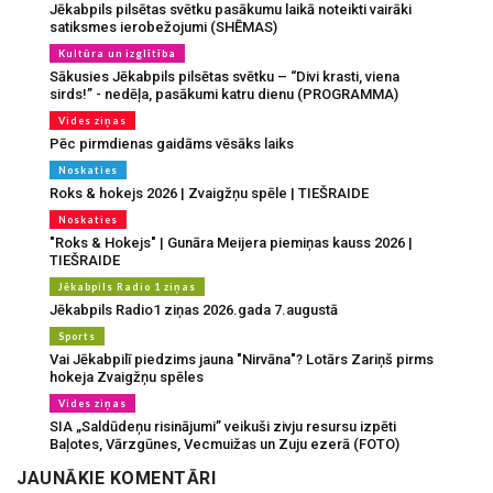
Jēkabpils pilsētas svētku pasākumu laikā noteikti vairāki
satiksmes ierobežojumi (SHĒMAS)
Kultūra un izglītība
Sākusies Jēkabpils pilsētas svētku – “Divi krasti, viena
sirds!” - nedēļa, pasākumi katru dienu (PROGRAMMA)
Vides ziņas
Pēc pirmdienas gaidāms vēsāks laiks
Noskaties
Roks & hokejs 2026 | Zvaigžņu spēle | TIEŠRAIDE
Noskaties
"Roks & Hokejs" | Gunāra Meijera piemiņas kauss 2026 |
TIEŠRAIDE
Jēkabpils Radio 1 ziņas
Jēkabpils Radio1 ziņas 2026.gada 7.augustā
Sports
Vai Jēkabpilī piedzims jauna "Nirvāna"? Lotārs Zariņš pirms
hokeja Zvaigžņu spēles
Vides ziņas
SIA „Saldūdeņu risinājumi” veikuši zivju resursu izpēti
Baļotes, Vārzgūnes, Vecmuižas un Zuju ezerā (FOTO)
JAUNĀKIE KOMENTĀRI