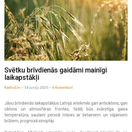
Svētku brīvdienās gaidāmi mainīgi
laikapstākļi
Radio1.lv
--
18 junijs 2025 --
0 Komentāri
Jāņu brīvdienās laikapstākļus Latvijā ietekmēs gan anticiklons, gan
ciklons un atmosfēras frontes, tādēļ būs svārstīga gaisa
temperatūra, saulaini periodi mīsies ar lietainiem un vējainiem
brīžiem, prognozē sinoptiķi.