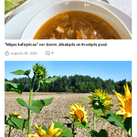
“Mājas kafejnīcas” ver durvis Jēkabpils un Krustpils pusē
augusts 06 , 2026
0