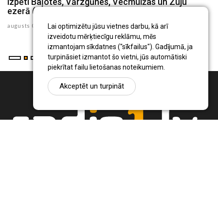
izpēti Baļotes, Vārzgūnes, Vecmuižas un Zuju
d
ezerā (FOTO)
au
augusts 07 , 2026
Lai optimizētu jūsu vietnes darbu, kā arī
izveidotu mērķtiecīgu reklāmu, mēs
izmantojam sīkdatnes ("sīkfailus"). Gadījumā, ja
turpināsiet izmantot šo vietni, jūs automātiski
piekrītat failu lietošanas noteikumiem.
Akceptēt un turpināt
Ziņu portāls Radio1.lv ir informācija un diskusija par Jēkabpils
pilsētas un reģiona novadu aktualitātēm. Svarīgākie notikumi un
procesi Latvijā un pasaulē.