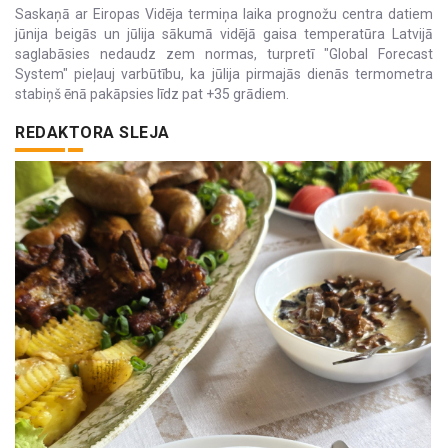
Saskaņā ar Eiropas Vidēja termiņa laika prognožu centra datiem
jūnija beigās un jūlija sākumā vidējā gaisa temperatūra Latvijā
saglabāsies nedaudz zem normas, turpretī "Global Forecast
System" pieļauj varbūtību, ka jūlija pirmajās dienās termometra
stabiņš ēnā pakāpsies līdz pat +35 grādiem.
REDAKTORA SLEJA