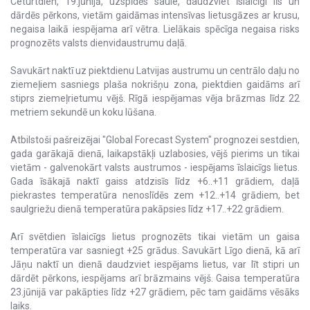
Ceturtdien, 19.jūnijā, uzspīdēs saule, daudzviet īslaicīgi līs un
dārdēs pērkons, vietām gaidāmas intensīvas lietusgāzes ar krusu,
negaisa laikā iespējama arī vētra. Lielākais spēcīga negaisa risks
prognozēts valsts dienvidaustrumu daļā.
Savukārt naktī uz piektdienu Latvijas austrumu un centrālo daļu no
ziemeļiem sasniegs plaša nokrišņu zona, piektdien gaidāms arī
stiprs ziemeļrietumu vējš. Rīgā iespējamas vēja brāzmas līdz 22
metriem sekundē un koku lūšana.
Atbilstoši pašreizējai "Global Forecast System" prognozei sestdien,
gada garākajā dienā, laikapstākļi uzlabosies, vējš pierims un tikai
vietām - galvenokārt valsts austrumos - iespējams īslaicīgs lietus.
Gada īsākajā naktī gaiss atdzisīs līdz +6..+11 grādiem, daļā
piekrastes temperatūra nenoslīdēs zem +12..+14 grādiem, bet
saulgriežu dienā temperatūra pakāpsies līdz +17..+22 grādiem.
Arī svētdien īslaicīgs lietus prognozēts tikai vietām un gaisa
temperatūra var sasniegt +25 grādus. Savukārt Līgo dienā, kā arī
Jāņu naktī un dienā daudzviet iespējams lietus, var līt stipri un
dārdēt pērkons, iespējams arī brāzmains vējš. Gaisa temperatūra
23.jūnijā var pakāpties līdz +27 grādiem, pēc tam gaidāms vēsāks
laiks.