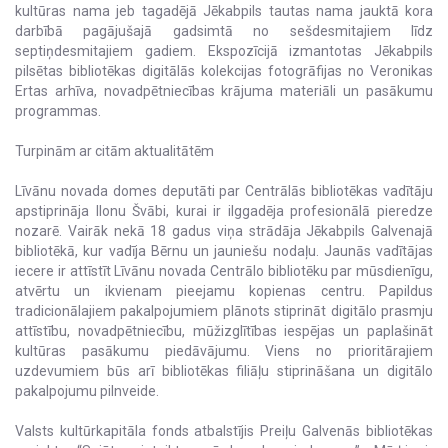
kultūras nama jeb tagadējā Jēkabpils tautas nama jauktā kora
darbībā pagājušajā gadsimtā no sešdesmitajiem līdz
septiņdesmitajiem gadiem. Ekspozīcijā izmantotas Jēkabpils
pilsētas bibliotēkas digitālās kolekcijas fotogrāfijas no Veronikas
Ertas arhīva, novadpētniecības krājuma materiāli un pasākumu
programmas.
Turpinām ar citām aktualitātēm
Līvānu novada domes deputāti par Centrālās bibliotēkas vadītāju
apstiprināja Ilonu Švābi, kurai ir ilggadēja profesionālā pieredze
nozarē. Vairāk nekā 18 gadus viņa strādāja Jēkabpils Galvenajā
bibliotēkā, kur vadīja Bērnu un jauniešu nodaļu. Jaunās vadītājas
iecere ir attīstīt Līvānu novada Centrālo bibliotēku par mūsdienīgu,
atvērtu un ikvienam pieejamu kopienas centru. Papildus
tradicionālajiem pakalpojumiem plānots stiprināt digitālo prasmju
attīstību, novadpētniecību, mūžizglītības iespējas un paplašināt
kultūras pasākumu piedāvājumu. Viens no prioritārajiem
uzdevumiem būs arī bibliotēkas filiāļu stiprināšana un digitālo
pakalpojumu pilnveide.
Valsts kultūrkapitāla fonds atbalstījis Preiļu Galvenās bibliotēkas