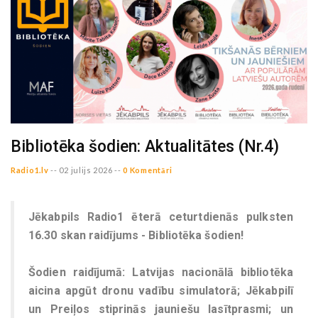
Bibliotēka šodien: Aktualitātes (Nr.4)
Radio1.lv
--
02 julijs 2026 --
0 Komentāri
Jēkabpils Radio1 ēterā ceturtdienās pulksten
16.30 skan raidījums - Bibliotēka šodien!
Šodien raidījumā: Latvijas nacionālā bibliotēka
aicina apgūt dronu vadību simulatorā; Jēkabpilī
un Preiļos stiprinās jauniešu lasītprasmi; un