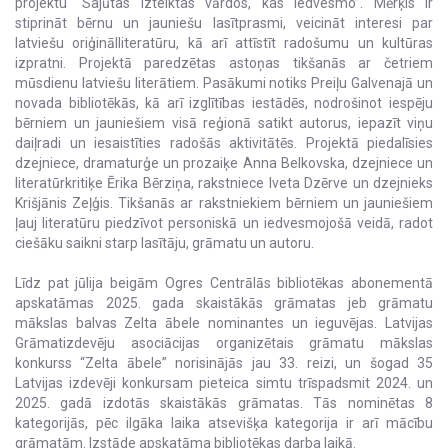
projektu “Sajūtas izteiktas vārdos, kas iedvesmo”. Mērķis ir
stiprināt bērnu un jauniešu lasītprasmi, veicināt interesi par
latviešu oriģinālliteratūru, kā arī attīstīt radošumu un kultūras
izpratni. Projektā paredzētas astoņas tikšanās ar četriem
mūsdienu latviešu literātiem. Pasākumi notiks Preiļu Galvenajā un
novada bibliotēkās, kā arī izglītības iestādēs, nodrošinot iespēju
bērniem un jauniešiem visā reģionā satikt autorus, iepazīt viņu
daiļradi un iesaistīties radošās aktivitātēs. Projektā piedalīsies
dzejniece, dramaturģe un prozaiķe Anna Belkovska, dzejniece un
literatūrkritiķe Ērika Bērziņa, rakstniece Iveta Dzērve un dzejnieks
Krišjānis Zeļģis. Tikšanās ar rakstniekiem bērniem un jauniešiem
ļauj literatūru piedzīvot personiskā un iedvesmojošā veidā, radot
ciešāku saikni starp lasītāju, grāmatu un autoru.
Līdz pat jūlija beigām Ogres Centrālās bibliotēkas abonementā
apskatāmas 2025. gada skaistākās grāmatas jeb grāmatu
mākslas balvas Zelta ābele nominantes un ieguvējas. Latvijas
Grāmatizdevēju asociācijas organizētais grāmatu mākslas
konkurss “Zelta ābele” norisinājās jau 33. reizi, un šogad 35
Latvijas izdevēji konkursam pieteica simtu trīspadsmit 2024. un
2025. gadā izdotās skaistākās grāmatas. Tās nominētas 8
kategorijās, pēc ilgāka laika atsevišķa kategorija ir arī mācību
grāmatām. Izstāde apskatāma bibliotēkas darba laikā.