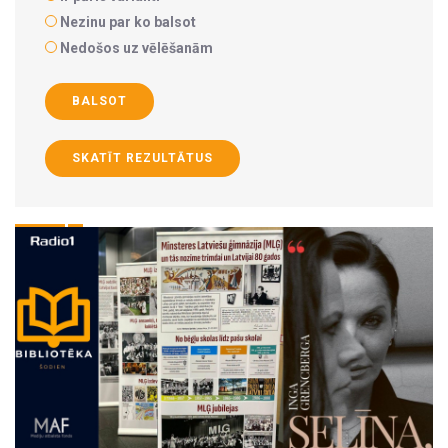
Nezinu par ko balsot
Nedošos uz vēlēšanām
BALSOT
SKATĪT REZULTĀTUS