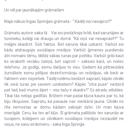
Un vēl par jaunākajām grāmatām
Klajā nākusi Ingas Sprinģes grāmata - “ Kādēļ viņi nesaprot?”.
Grāmatu autore saka tā : Vai esi piedzīvojis brīdi, kad sarunājies ar
tuvinieku, kolēģi vai draugu un domā: “Kā viņš var nesaprast!?” Tu
mēģini skaidrot. Sūti faktus. Bet saruna tikai uzkarst. Varbūt esi
kādu atdraugojis sociālajos medijos. Varbūt ģimenes pusdienās
ātri nomaini tēmu, tiklīdz sākas runas par politiku. Varbūt gribi kaut
ko ierakstīt vecāku čatiņā, bet saproti – sāksies karš, un noliec
telefonu. Ja godīgi, esmu darījusi to visu. Gadiem kā pētnieciskā
žurnāliste esmu pētījusi dezinformāciju un redzējusi, cik bieži ar
faktiem vien nepietiek. Tādēļ nolēmu beidzot saprast, kāpēc cilvēki
tik cieši turas pie saviem uzskatiem? Kāpēc “otra puse” nedzird
pat tad, kad mums šķiet – viss taču ir skaidrs?” Es atradu atbildes.
Tikai tās nebija gaidītās. Brīžiem man pašai kļuva kauns par to, kā
biju rīkojusies. Sapratu, ka pasaule nav vienkārši ļauna. Cilvēki no
rīta nemostas ar domu kādam sabojāt dzīvi. Un man kļuva
mierīgāk. Ceru, ka tev arī kļūs. Šī grāmata palīdzēs tev sarunās ar
tuvajiem, kolēģiem un cilvēkiem sociālajos medijos nezaudēt ne
viņus, ne savu sirdsmieru - saka Inga Sprinģe.