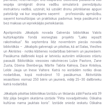
iespēja izmēģināt drona vadību simulatorā pieredzējušu
instruktoru vadībā; uzzināt, kā uzsākt dronu pilotēšanas apguvi
patstāvīgi vai kur iespējams saņemt profesionālu apmācību;
saņemt konsultācijas un praktiskus padomus. Ieeja pasākumā ir
bez maksas un iepriekšējās pieteikšanās.
Apstiprināts Jēkabpils novada Galvenās bibliotēkas Valsts
kultūrkapitāla fondā iesniegtais projekts “Laiks iepazīt
rakstniekus”. No septembra līdz novembrim piecās novada
bibliotēkās – Jēkabpils galvenajā un pilsētas, kā arī Salas, Viesītes
un Aknīstes - notiks klātienes nodarbības bērniem un jauniešiem.
Pasākuma dalībnieki kopā ar latviešu autorēm ielūkosies stāstu
pasaulē. Bibliotēkās viesosies rakstnieces Luīze Pastore, Zane
Zusta, Džeina Šteinberga, Mārīte Tabita Kalniņa, Dace Krēsliņa,
Lelde Jauja un Inese Valtere. Katrā no iestādēm notiks divas
nodarbības, kopā nodrošinot 10 pasākumus. Aktivitātēs
iesaistīsies vismaz 250 bērni un jaunieši, vidēji 25–30 dalībnieku
katrā nodarbībā.
Jēkabpils pilsētas bibliotēkas Izstāžu un tikšanās zālē Pasta ielā 39
līdz jūlija beigām skatāma izstāde "Pēta novadpētnieks. Oškalna
kultūras nama jauktais koris". Izstāde sniedz ieskatu Oškalna