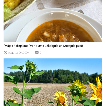
“Mājas kafejnīcas” ver durvis Jēkabpils un Krustpils pusē
augusts 06 , 2026
0