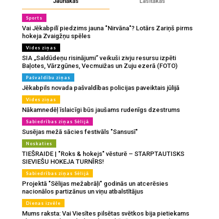
Jaunākās
Lasītākās
Sports
Vai Jēkabpilī piedzims jauna "Nirvāna"? Lotārs Zariņš pirms
hokeja Zvaigžņu spēles
Vides ziņas
SIA „Saldūdeņu risinājumi” veikuši zivju resursu izpēti
Baļotes, Vārzgūnes, Vecmuižas un Zuju ezerā (FOTO)
Pašvaldību ziņas
Jēkabpils novada pašvaldības policijas paveiktais jūlijā
Vides ziņas
Nākamnedēļ īslaicīgi būs jaušams rudenīgs dzestrums
Sabiedrības ziņas Sēlijā
Susējas mežā sācies festivāls "Sansusī"
Noskaties
TIEŠRAIDE | "Roks & hokejs" vēsturē – STARPTAUTISKS
SIEVIEŠU HOKEJA TURNĪRS!
Sabiedrības ziņas Sēlijā
Projektā "Sēlijas mežabrāļi" godinās un atcerēsies
nacionālos partizānus un viņu atbalstītājus
Dienas izvēle
Mums raksta: Vai Viesītes pilsētas svētkos bija pietiekams