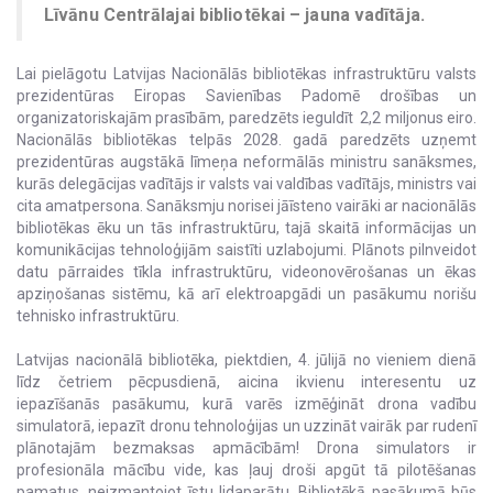
Līvānu Centrālajai bibliotēkai – jauna vadītāja.
Lai pielāgotu Latvijas Nacionālās bibliotēkas infrastruktūru valsts
prezidentūras Eiropas Savienības Padomē drošības un
organizatoriskajām prasībām, paredzēts ieguldīt 2,2 miljonus eiro.
Nacionālās bibliotēkas telpās 2028. gadā paredzēts uzņemt
prezidentūras augstākā līmeņa neformālās ministru sanāksmes,
kurās delegācijas vadītājs ir valsts vai valdības vadītājs, ministrs vai
cita amatpersona. Sanāksmju norisei jāīsteno vairāki ar nacionālās
bibliotēkas ēku un tās infrastruktūru, tajā skaitā informācijas un
komunikācijas tehnoloģijām saistīti uzlabojumi. Plānots pilnveidot
datu pārraides tīkla infrastruktūru, videonovērošanas un ēkas
apziņošanas sistēmu, kā arī elektroapgādi un pasākumu norišu
tehnisko infrastruktūru.
Latvijas nacionālā bibliotēka, piektdien, 4. jūlijā no vieniem dienā
līdz četriem pēcpusdienā, aicina ikvienu interesentu uz
iepazīšanās pasākumu, kurā varēs izmēģināt drona vadību
simulatorā, iepazīt dronu tehnoloģijas un uzzināt vairāk par rudenī
plānotajām bezmaksas apmācībām! Drona simulators ir
profesionāla mācību vide, kas ļauj droši apgūt tā pilotēšanas
pamatus, neizmantojot īstu lidaparātu. Bibliotēkā pasākumā būs