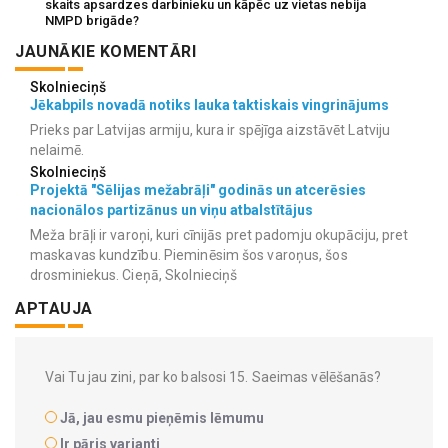
skaits apsardzes darbinieku un kāpēc uz vietas nebija
NMPD brigāde?
JAUNĀKIE KOMENTĀRI
Skolnieciņš
Jēkabpils novadā notiks lauka taktiskais vingrinājums
Prieks par Latvijas armiju, kura ir spējīga aizstāvēt Latviju
nelaimē.
Skolnieciņš
Projektā "Sēlijas mežabrāļi" godinās un atcerēsies
nacionālos partizānus un viņu atbalstītājus
Meža brāļi ir varoņi, kuri cīnijās pret padomju okupāciju, pret
maskavas kundzību. Pieminēsim šos varoņus, šos
drosminiekus. Cieņā, Skolnieciņš
APTAUJA
Vai Tu jau zini, par ko balsosi 15. Saeimas vēlēšanās?
Jā, jau esmu pieņēmis lēmumu
Ir pāris varianti