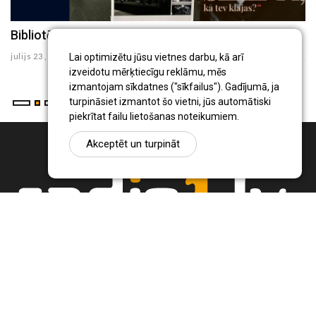
Bibliotēka šodien: Aktualitātes (Nr.7)
B
julijs 23 , 2026
ju
Lai optimizētu jūsu vietnes darbu, kā arī
izveidotu mērķtiecīgu reklāmu, mēs
izmantojam sīkdatnes ("sīkfailus"). Gadījumā, ja
turpināsiet izmantot šo vietni, jūs automātiski
piekrītat failu lietošanas noteikumiem.
Akceptēt un turpināt
Ziņu portāls Radio1.lv ir informācija un diskusija par Jēkabpils
pilsētas un reģiona novadu aktualitātēm. Svarīgākie notikumi un