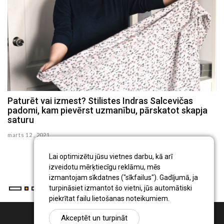
Paturēt vai izmest? Stilistes Indras Salcevičas
P
padomi, kam pievērst uzmanību, pārskatot skapja
c
saturu
se
marts 12 , 2021
Ig
pr
Lai optimizētu jūsu vietnes darbu, kā arī
...
izveidotu mērķtiecīgu reklāmu, mēs
izmantojam sīkdatnes ("sīkfailus"). Gadījumā, ja
turpināsiet izmantot šo vietni, jūs automātiski
piekrītat failu lietošanas noteikumiem.
Akceptēt un turpināt