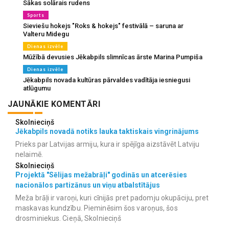
Sākas solārais rudens
Sports
Sieviešu hokejs "Roks & hokejs" festivālā – saruna ar
Valteru Midegu
Dienas izvēle
Mūžībā devusies Jēkabpils slimnīcas ārste Marina Pumpiša
Dienas izvēle
Jēkabpils novada kultūras pārvaldes vadītāja iesniegusi
atlūgumu
JAUNĀKIE KOMENTĀRI
Skolnieciņš
Jēkabpils novadā notiks lauka taktiskais vingrinājums
Prieks par Latvijas armiju, kura ir spējīga aizstāvēt Latviju
nelaimē.
Skolnieciņš
Projektā "Sēlijas mežabrāļi" godinās un atcerēsies
nacionālos partizānus un viņu atbalstītājus
Meža brāļi ir varoņi, kuri cīnijās pret padomju okupāciju, pret
maskavas kundzību. Pieminēsim šos varoņus, šos
drosminiekus. Cieņā, Skolnieciņš