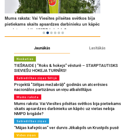
Jaunākās
Lasītākās
Noskaties
TIEŠRAIDE | "Roks & hokejs" vēsturē – STARPTAUTISKS
SIEVIEŠU HOKEJA TURNĪRS!
Sabiedrības ziņas Sēlijā
Projektā "Sēlijas mežabrāļi" godinās un atcerēsies
nacionālos partizānus un viņu atbalstītājus
Mums raksta
Mums raksta: Vai Viesītes pilsētas svētkos bija pietiekams
skaits apsardzes darbinieku un kāpēc uz vietas nebija
NMPD brigāde?
Sabiedrības ziņas
“Mājas kafejnīcas” ver durvis Jēkabpils un Krustpils pusē
Vides ziņas