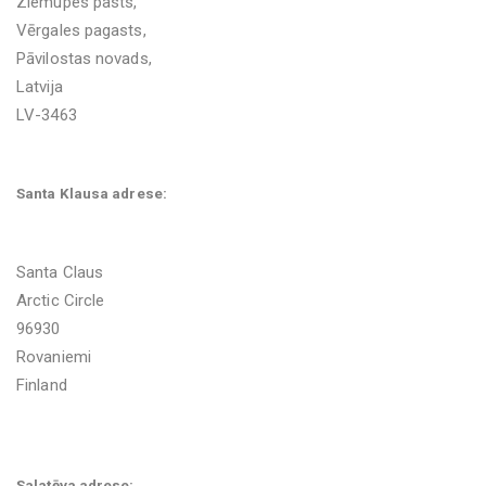
Ziemupes pasts,
Vērgales pagasts,
Pāvilostas novads,
Latvija
LV-3463
Santa Klausa adrese:
Santa Claus
Arctic Circle
96930
Rovaniemi
Finland
Salatēva adrese: