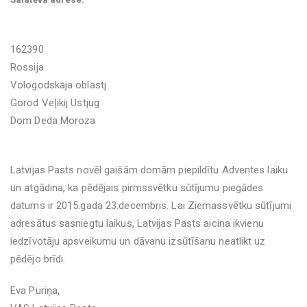
162390
Rossija
Vologodskaja oblastj
Gorod Veļikij Ustjug
Dom Deda Moroza
Latvijas Pasts novēl gaišām domām piepildītu Adventes laiku
un atgādina, ka pēdējais pirmssvētku sūtījumu piegādes
datums ir 2015.gada 23.decembris. Lai Ziemassvētku sūtījumi
adresātus sasniegtu laikus, Latvijas Pasts aicina ikvienu
iedzīvotāju apsveikumu un dāvanu izsūtīšanu neatlikt uz
pēdējo brīdi.
Eva Puriņa,