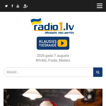
2026.gada 7. augusts
Alfrēds, Fredis, Madars