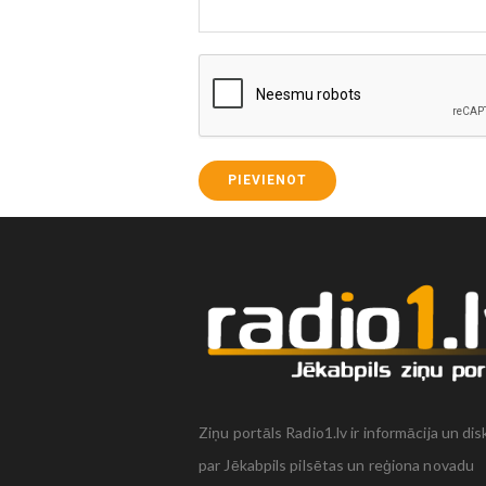
PIEVIENOT
Ziņu portāls Radio1.lv ir informācija un dis
par Jēkabpils pilsētas un reģiona novadu