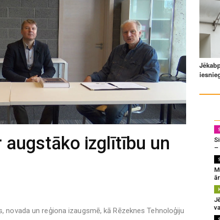
r augstāko izglītību un
Si
–
M
ā
J
va
tas, novada un reģiona izaugsmē, kā Rēzeknes Tehnoloģiju