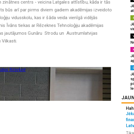
 zinātnes centrs - veicina Latgales attīstību, kāda ir tās
J
ts būs arī par pirms diviem gadiem akadēmijas izveidoto
at
ģiju vidusskolu, kas ir šāda veida vienīgā vidējās
Jē
ainis Īvāns tiekas ar Rēzeknes Tehnoloģiju akadēmijas
v
ības jautājumos Gunāru Strodu un Austrumlatvijas
Vilkasti.
N
Jē
a
J
sp
p
l
JAUN
Hah
Jēka
fina
Lat
Tika