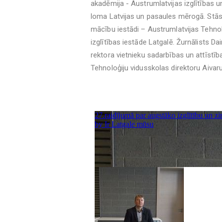
akadēmija - Austrumlatvijas izglītības un
loma Latvijas un pasaules mērogā. Stās
mācību iestādi – Austrumlatvijas Tehnolo
izglītības iestāde Latgalē. Žurnālists D
rektora vietnieku sadarbības un attīst
Tehnoloģiju vidusskolas direktoru Aivaru 