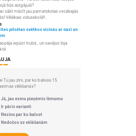
ijā būs aizgājuši?
ar sākt mācīt jau pamatskolas vecākajās
ēs! Vēlākais vidusskolā!!...
s
ītes pilsētas svētkos vicinās ar nazi un
ēm
spēja iepūst trubā , un savējos bija
ktē .
AUJA
i Tu jau zini, par ko balsosi 15.
aeimas vēlēšanās?
Jā, jau esmu pieņēmis lēmumu
Ir pāris varianti
Nezinu par ko balsot
Nedošos uz vēlēšanām