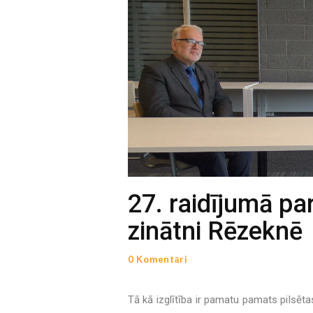
27. raidījumā pa
zinātni Rēzeknē
0 Komentāri
Tā kā izglītība ir pamatu pamats pilsē