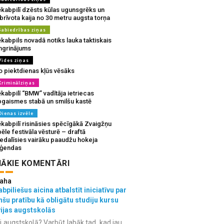
ēkabpilī dzēsts kūlas ugunsgrēks un
brīvota kaija no 30 metru augsta torņa
Sabiedrības ziņas
kabpils novadā notiks lauka taktiskais
ingrinājums
Vides ziņas
o piektdienas kļūs vēsāks
Kriminālziņas
kabpilī “BMW” vadītāja ietriecas
pgaismes stabā un smilšu kastē
Dienas izvēle
ēkabpilī risināsies spēcīgākā Zvaigžņu
ēle festivāla vēsturē – draftā
iedalīsies vairāku paaudžu hokeja
eģendas
ĀKIE KOMENTĀRI
aha
bpiliešus aicina atbalstīt iniciatīvu par
nšu pratību kā obligātu studiju kursu
vijas augstskolās
i augstskolā? Varbūt labāk tad, kad jau