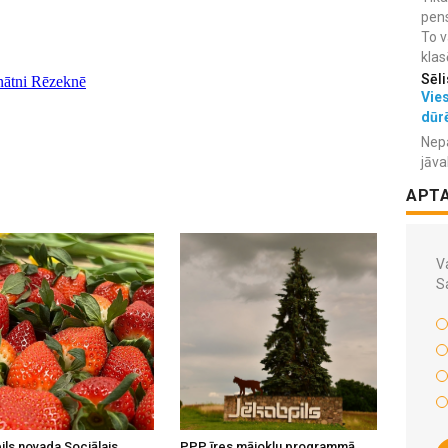
pens
To v
klas
Sēli
Vies
dūr
Nepa
jāva
APT
Va
S
ils novada Sociālais
PPP īres mājokļu programmā