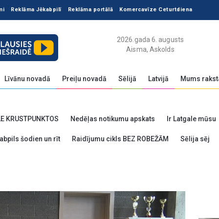
mi
Reklāma Jēkabpilī
Reklāma portālā
Komercavīze Ceturtdiena
2026.gada 6. augusts
Aisma, Askolds
Līvānu novadā
Preiļu novadā
Sēlijā
Latvijā
Mums rakst
LE KRUSTPUNKTOS
Nedēļas notikumu apskats
Ir Latgale mūsu
abpils šodien un rīt
Raidījumu cikls BEZ ROBEŽĀM
Sēlija sēj