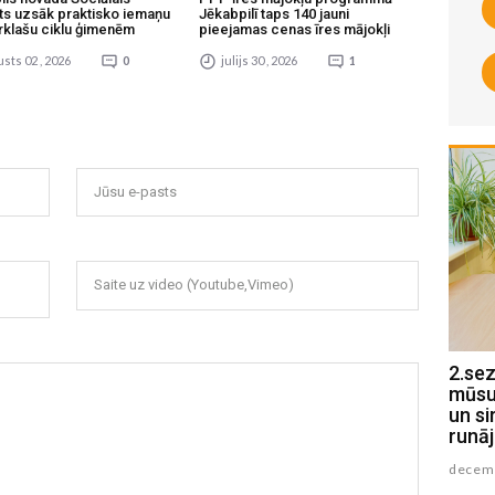
ts uzsāk praktisko iemaņu
Jēkabpilī taps 140 jauni
rklašu ciklu ģimenēm
pieejamas cenas īres mājokļi
sts 02 , 2026
0
julijs 30 , 2026
1
Jūsu e-pasts
Saite uz video (Youtube,Vimeo)
2.sez
2.sez
raidī
mūsu’
pulks
un si
devā
runā
decemb
decemb