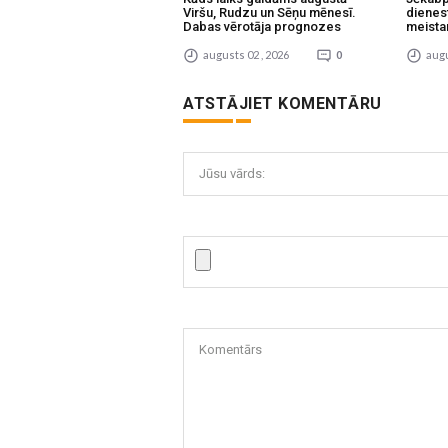
Viršu, Rudzu un Sēņu mēnesī.
dienes
Dabas vērotāja prognozes
meista
augusts 02 , 2026
0
augu
ATSTĀJIET KOMENTĀRU
Jūsu vārds:
Komentārs