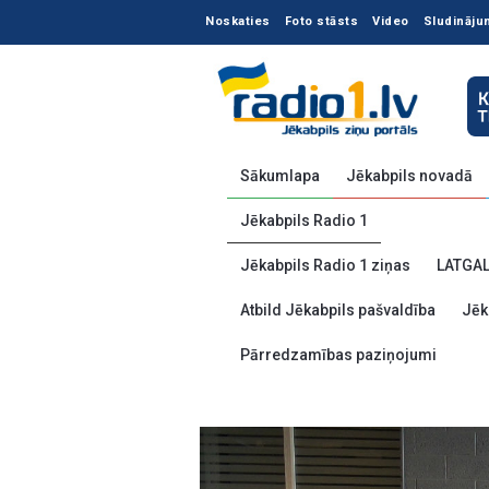
Noskaties
Foto stāsts
Video
Sludināju
Sākumlapa
Jēkabpils novadā
Jēkabpils Radio 1
Jēkabpils Radio 1 ziņas
LATGA
Atbild Jēkabpils pašvaldība
Jēk
Pārredzamības paziņojumi