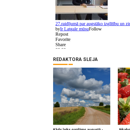
REDAKTORA SLEJA
Kāds laiks gaidāms augustā -
Jēkabp