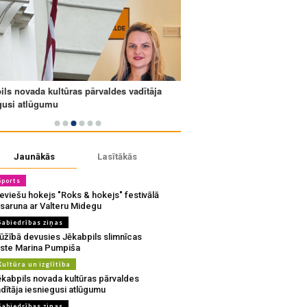
Jaunākās
Lasītākās
Sports
eviešu hokejs "Roks & hokejs" festivālā
 saruna ar Valteru Midegu
Sabiedrības ziņas
ūžībā devusies Jēkabpils slimnīcas
rste Marina Pumpiša
Kultūra un izglītība
ēkabpils novada kultūras pārvaldes
dītāja iesniegusi atlūgumu
Sabiedrības ziņas