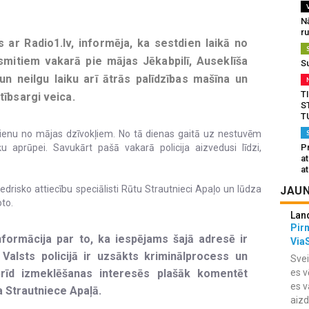
N
r
es ar Radio1.lv, informēja, ka sestdien laikā no
smitiem vakarā pie mājas Jēkabpilī, Auseklīša
S
o un neilgu laiku arī ātrās palīdzības mašīna un
T
tībsargi veica.
S
T
i vienu no mājas dzīvokļiem. No tā dienas gaitā uz nestuvēm
 aprūpei. Savukārt pašā vakarā policija aizvedusi līdzi,
Pr
a
at
iedrisko attiecību speciālisti Rūtu Strautnieci Apaļo un lūdza
JAUN
oto.
Lan
Pir
informācija par to, ka iespējams šajā adresē ir
Via
Valsts policijā ir uzsākts kriminālprocess un
Svei
brīd izmeklēšanas interesēs plašāk komentēt
es v
es v
 Strautniece Apaļā.
aiz