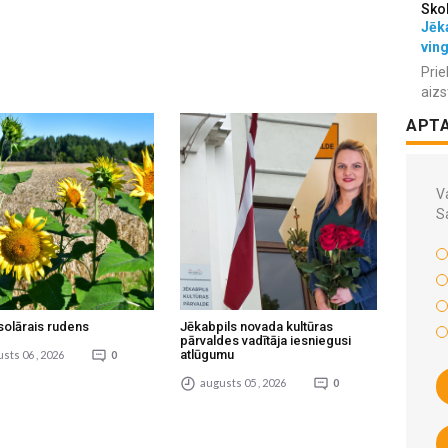
Sko
Jēka
vin
Prie
aizs
APT
Va
S
solārais rudens
Jēkabpils novada kultūras
pārvaldes vadītāja iesniegusi
atlūgumu
sts 06 , 2026
0
augusts 05 , 2026
0