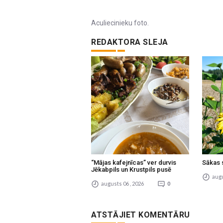
Aculiecinieku foto.
REDAKTORA SLEJA
“Mājas kafejnīcas” ver durvis
Sākas 
Jēkabpils un Krustpils pusē
augu
augusts 06 , 2026
0
ATSTĀJIET KOMENTĀRU