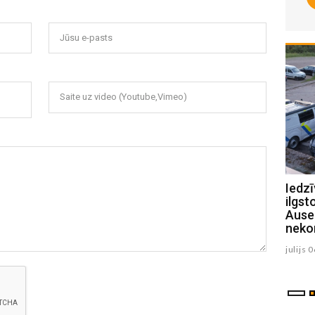
Jūsu e-pasts
Saite uz video (Youtube,Vimeo)
Jēkabpilī “BMW” vadītāja ietriecas
Iedzī
apgaismes stabā un smilšu kastē
ilgst
Ausek
augusts 04 , 2026
neko
julijs 