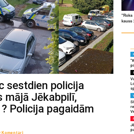
"
p
Va
c sestdien policija
L
s
s mājā Jēkabpilī,
SI
1? Policija pagaidām
re
V
J
pa
0 Komentāri