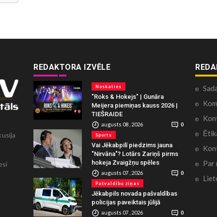
REDAKTORA IZVĒLE
REDA
Noskaties
Sad
"Roks & Hokejs" | Gunāra
Kome
Meijera piemiņas kauss 2026 |
TIEŠRAIDE
Konf
augusts 08 , 2026
0
Ētik
kusija
Sports
Vai Jēkabpilī piedzims jauna
Kont
"Nirvāna"? Lotārs Zariņš pirms
Par
hokeja Zvaigžņu spēles
esi
augusts 07 , 2026
0
Liet
Pašvaldību ziņas
Jēkabpils novada pašvaldības
policijas paveiktais jūlijā
augusts 07 , 2026
0