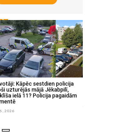
votāji: Kāpēc sestdien policija
Autovadītājs neievēro
oši uzturējās mājā Jēkabpilī,
distanci, Salas pagast
līša ielā 11? Policija pagaidām
stāvošam auto (VIDEO
mentē
junijs 08 , 2026
06 , 2026