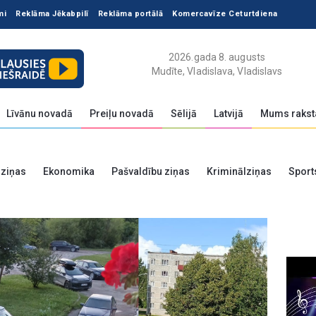
mi
Reklāma Jēkabpilī
Reklāma portālā
Komercavīze Ceturtdiena
2026.gada 8. augusts
Mudīte, Vladislava, Vladislavs
Līvānu novadā
Preiļu novadā
Sēlijā
Latvijā
Mums rakst
 ziņas
Ekonomika
Pašvaldību ziņas
Kriminālziņas
Sport