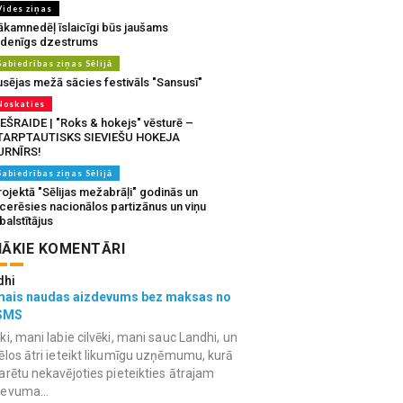
Vides ziņas
ākamnedēļ īslaicīgi būs jaušams
udenīgs dzestrums
Sabiedrības ziņas Sēlijā
usējas mežā sācies festivāls "Sansusī"
Noskaties
IEŠRAIDE | "Roks & hokejs" vēsturē –
TARPTAUTISKS SIEVIEŠU HOKEJA
URNĪRS!
Sabiedrības ziņas Sēlijā
ojektā "Sēlijas mežabrāļi" godinās un
tcerēsies nacionālos partizānus un viņu
balstītājus
ĀKIE KOMENTĀRI
dhi
mais naudas aizdevums bez maksas no
SMS
ki, mani labie cilvēki, mani sauc Landhi, un
ēlos ātri ieteikt likumīgu uzņēmumu, kurā
arētu nekavējoties pieteikties ātrajam
devuma...