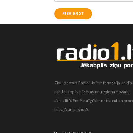
PIEVIENOT
Ziņu portāls Radio1.lv ir informācija un dis
par Jēkabpils pilsētas un reģiona novadu
aktualitātēm. Svarīgākie notikumi un proc
Latvijā un pasaulē.