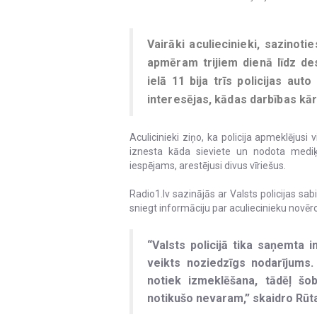
Vairāki aculiecinieki, sazinoti
apmēram trijiem dienā līdz de
ielā 11 bija trīs policijas aut
interesējas, kādas darbības kār
Aculicinieki ziņo, ka policija apmeklējus
iznesta kāda sieviete un nodota mediķu
iespējams, arestējusi divus vīriešus.
Radio1.lv sazinājās ar Valsts policijas sab
sniegt informāciju par aculiecinieku novēr
“Valsts policijā tika saņemta 
veikts noziedzīgs nodarījums. 
notiek izmeklēšana, tādēļ šo
notikušo nevaram,” skaidro Rūta