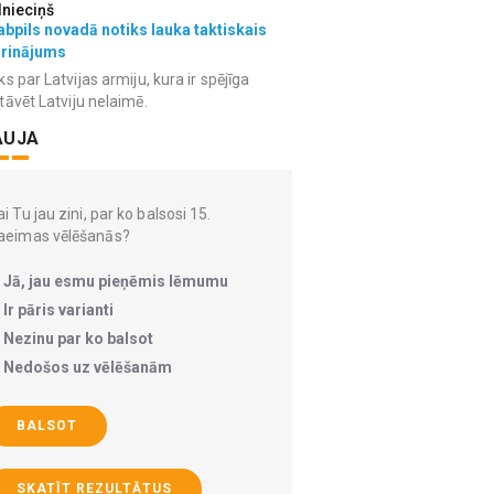
lnieciņš
bpils novadā notiks lauka taktiskais
grinājums
ks par Latvijas armiju, kura ir spējīga
tāvēt Latviju nelaimē.
AUJA
i Tu jau zini, par ko balsosi 15.
aeimas vēlēšanās?
Jā, jau esmu pieņēmis lēmumu
Ir pāris varianti
Nezinu par ko balsot
Nedošos uz vēlēšanām
BALSOT
SKATĪT REZULTĀTUS