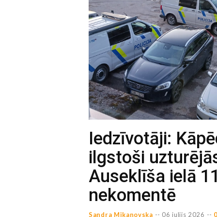
Iedzīvotāji: Kāpē
ilgstoši uzturējā
Auseklīša ielā 1
nekomentē
Sandra Mikanovska
--
06 julijs 2026 --