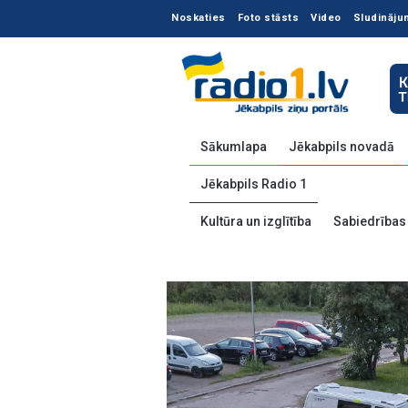
Noskaties
Foto stāsts
Video
Sludināju
Sākumlapa
Jēkabpils novadā
Jēkabpils Radio 1
Kultūra un izglītība
Sabiedrības