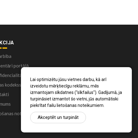
KCIJA
arbība
ntāri portālā
idencialitātes politika
Lai optimizētu jūsu vietnes darbu, kā arī
as kodekss
izveidotu mērķtiecīgu reklāmu, mēs
izmantojam sīkdatnes ("sīkfailus"). Gadījumā, ja
akti
turpināsiet izmantot šo vietni, jūs automātiski
 mums
piekrītat failu lietošanas noteikumiem.
ošanas noteikumi
Akceptēt un turpināt