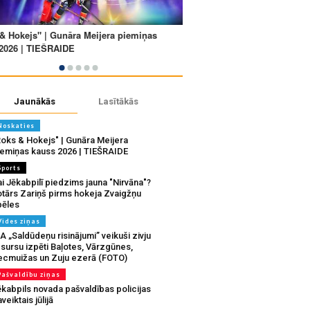
Jaunākās
Lasītākās
Noskaties
Roks & Hokejs" | Gunāra Meijera
iemiņas kauss 2026 | TIEŠRAIDE
Sports
i Jēkabpilī piedzims jauna "Nirvāna"?
otārs Zariņš pirms hokeja Zvaigžņu
pēles
Vides ziņas
A „Saldūdeņu risinājumi” veikuši zivju
sursu izpēti Baļotes, Vārzgūnes,
ecmuižas un Zuju ezerā (FOTO)
Pašvaldību ziņas
ēkabpils novada pašvaldības policijas
veiktais jūlijā