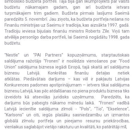
simbolisko budžeta portfeli. Tajā bija gan likumprojekts par valsts
budžetu nākamajam gadam, gan arī budžeta ietvars
turpmākajiem trim gadiem. Budžeta pirmais lasījums Saeimā
paredzēts 5. novembrī. Jau ziņots, ka budžeta portfeļa nešana no
Finanšu ministrijas uz Saeimu ir tradīcija, kas aizsākta 1997. gadā.
Tradīciju ieviesa bijušais finanšu ministrs Roberts Zīle. Viņš tam
atvēlēja personīgo darba portfeli, lai Saeimā nogādātu 1998. gada
budžetu.
"Nestle" un "PAI Partners" kopuzņēmums, starptautiskais
saldējuma ražotājs "Froneri" ir noslēdzis vienošanos par "Food
Union" saldējuma biznesa iegādi Eiropā, tajā skaitā arī saldējuma
biznesu Latvijā. Konkrētas finanšu detaļas netiek
atklātas. Piedāvātais darījums – kas vēl ir pakļauts Latvijas
Konkurences padomes apstiprinājumam – ietvers tikai saldējuma
biznesu Latvijā, kas pēc atdalīšanas no piena produktu biznesa tiks
izveidots kā atsevišķs juridisks uzņēmums. Paredzēts, ka
darījums būs pabeigts nākamo mēnešu laikā. "Froneri" vadībā
Latvijā iecienītie saldējuma zīmoli - "Pols", "Tio", "Ekselence",
"Karlsons" un citi, iegūs plašāku sasniedzamību un izmantos
globālā zīmolu portfeļa un pieejamo resursu priekšrocības,
vienlaikus saglabājot vietējo raksturu un kvalitāti, ko patērētāji mīl,