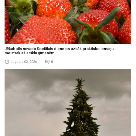
Jēkabpils novada Sociālais dienests uzsāk praktisko iemaņu
meistarklašu ciklu ģimenēm
augusts 02 , 2026
0