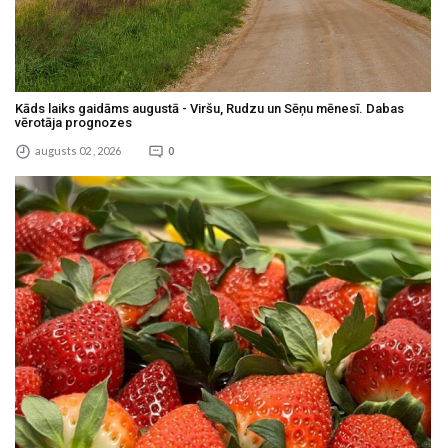
Kāds laiks gaidāms augustā - Viršu, Rudzu un Sēņu mēnesī. Dabas
vērotāja prognozes
augusts 02 , 2026
0