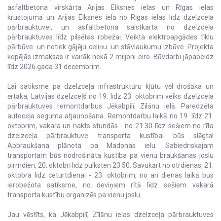
asfaltbetona virskārta Ārijas Elksnes ielas un Rīgas ielas
krustojumā un Ārijas Elksnes ielā no Rīgas ielas līdz dzelzceļa
pārbrauktuvei, un asfaltbetona saistkārta no dzelzceļa
pārbrauktuves līdz pilsētas robežai. Veikta elektroapgādes tīklu
pārbūve un notiek gājēju celiņu un stāvlaukumu izbūve. Projekta
kopējās izmaksas ir vairāk nekā 2 miljoni eiro. Būvdarbi jāpabeidz
līdz 2026.gada 31.decembrim.
Lai satiksme pa dzelzceļa infrastruktūru kļūtu vēl drošāka un
ērtāka, Latvijas dzelzceļš no 19. līdz 23. oktobrim veiks dzelzceļa
pārbrauktuves remontdarbus Jēkabpilī, Zīlānu ielā. Paredzēta
autoceļa seguma atjaunošana. Remontdarbu laikā no 19. līdz 21.
oktobrim, vakara un nakts stundās - no 21.30 līdz sešiem no rīta
dzelzceļa pārbrauktuve transporta kustībai būs slēgta!
Apbraukšana plānota pa Madonas ielu. Sabiedriskajam
transportam būs nodrošināta kustība pa vienu braukšanas joslu
pirmdien, 20. oktobrī līdz pulksten 23.50. Savukārt no otrdienas, 21.
oktobra līdz ceturtdienai - 23. oktobrim, no arī dienas laikā būs
ierobežota satiksme, no deviņiem rītā līdz sešiem vakarā
transporta kustību organizēs pa vienu joslu.
Jau vēstīts, ka Jēkabpilī, Zīlānu ielas dzelzceļa pārbrauktuves