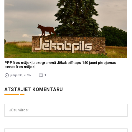
PPP īres mājokļu programmā Jēkabpilī taps 140 jauni pieejamas
cenas īres mājokļi
julijs 30 , 2026
1
ATSTĀJIET KOMENTĀRU
Jūsu vārds: