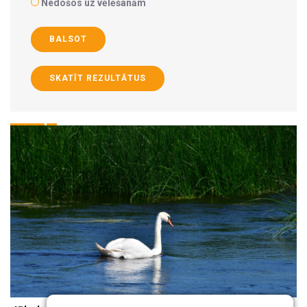
Nedošos uz vēlēšanām
BALSOT
SKATĪT REZULTĀTUS