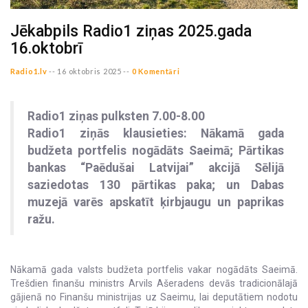
Jēkabpils Radio1 ziņas 2025.gada
16.oktobrī
Radio1.lv
--
16 oktobris 2025 --
0 Komentāri
Radio1 ziņas pulksten 7.00-8.00
Radio1 ziņās klausieties: Nākamā gada
budžeta portfelis nogādāts Saeimā; Pārtikas
bankas “Paēdušai Latvijai” akcijā Sēlijā
saziedotas 130 pārtikas paka; un Dabas
muzejā varēs apskatīt ķirbjaugu un paprikas
ražu.
Nākamā gada valsts budžeta portfelis vakar nogādāts Saeimā.
Trešdien finanšu ministrs Arvils Ašeradens devās tradicionālajā
gājienā no Finanšu ministrijas uz Saeimu, lai deputātiem nodotu