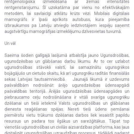
rentgenoloģiska izmeklēšana ar zemas intensitātes
rentgenstarojumu. Šī uzskatāma par vienu no efektīvākajām
metodēm, lai savlaicīgi atklātu krūts vēzi. Mobilais digitālais
mamogrāfs ir īpaši aprīkots autobuss, kura pieejamība
izbraukumos pa Latviju atvieglo iedzīvotājiem iespēju saņemt
augstvērtīgu mamogrāfijas izmeklējumu dzīvesvietas tuvumā.
Un vēl
Saeima šodien galīgajā lasījumā atbalstīja jauno Ugunsdrošības,
ugunsdzēsības un glābšanas darbu likumu. Ar to cer uzlabot
ugunsdrošības stāvokli valstī, lai samazinātu ugunsgrēkos
bojāgājušo un cietušo skaitu, kā arī ugunsgrēku radītās finansiālās
sekas Latvijas tautsaimniecībā. Jaunajā likumā ir uzdevums
pašvaldībām nodrošināt ārējo ugunsdzēsības ūdensapgādi
pašvaldības teritorijā. Ārējās ugunsdzēsības ūdensapgādes un
piebraucamo ceļu nodrošināšana ir vitāli svarīga ugunsgrēku
dzēšanai un tieši ietekmē Valsts ugunsdrošības un glābšanas
dienesta reaģēšanas spējas. Nereti tieši ūdens ņemšanai
piemērotu vietu trūkums dzēšanas darbos liek iesaistīt papildu
resursus un padara tos ilgākus un sarežģītākus. Tāpat top
vienotās ugunsdrošības un civilās aizsardzības platforma, kas ļaus
digitalizēt ugunsdrošības uzraudzības procesus, tādējādi padarot