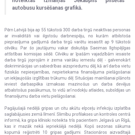
noteiktas izmaiņas Jēkabpils pilsētas
autobusu kursēšanas grafikā.
Pērn Latvijā bija ap 55 tūkstoši 300 darba tirgū neaktīvas personas
ar invaliditāti vai ilgstošu darbnespēju, no kurām atbilstoša
pieprasījuma gadījumā darba tirgū varētu iesaistīt ap 9 tūkstoši
cilvēku. Par šo jautājumu vakar diskutēja Saeimas Ilgtspējīgas
attīstības komisijas sēdē. Cilvēku ar īpašām vajadzībām iesaiste
darba tirgū joprojām ir zema vairāku iemeslu dēļ - galvenokārt
diskriminācijas un sabiedrības aizspriedumu dēļ, kā arī darba vietu
fiziskās nepieejamības, nepietiekama finansējuma pielāgošanai
un iekļaujošās izglītības trūkumu dēļ. Situācijas mainīšanai plānots
ieviest darbaspēka izmaksas mazinošus un darba devējus
atbalstošus pasākumus, to vidū arī nodokļu atlaides, subsīdijas un
finansējumu darba vietu pielāgošanai.
Pagājušajā nedēļā gripas un citu akūtu elpceļu infekciju izplatība
saglabājusies zemā līmenī. Slimību profilakses un kontroles centrā
informē, ka gripa klīniski noteikta trīs pacientiem Jelgavā un Rīgā,
kas ir mazāk nekā iepriekšējā nedēļā. Kopš sezonas sākuma
kopumā reģistrēti 10 gripas gadījumi. Stacionāros aizvadītajā