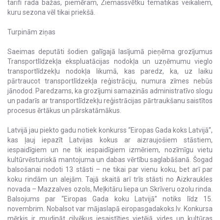
tarifi rada bažas, piemēram, Ziemassvētku tematikas veikaliem,
kuru sezona vēl tikai priekšā.
Turpinām ziņas
Saeimas deputāti šodien galīgajā lasījumā pieņēma grozījumus
Transportlīdzekļa ekspluatācijas nodokļa un uzņēmumu vieglo
transportlīdzekļu nodokļa likumā, kas paredz, ka, uz laiku
pārtraucot transportlīdzekļa reģistrāciju, numura zīmes nebūs
jānodod. Paredzams, ka grozījumi samazinās administratīvo slogu
un padarīs ar transportlīdzekļu reģistrācijas pārtraukšanu saistītos
procesus ērtākus un pārskatāmākus.
Latvijā jau piekto gadu notiek konkurss “Eiropas Gada koks Latvijā”,
kas ļauj iepazīt Latvijas kokus ar aizraujošiem stāstiem,
iespaidīgiem un ne tik iespaidīgiem izmēriem, nozīmīgu vietu
kultūrvēsturiskā mantojuma un dabas vērtību saglabāšanā. Šogad
balsošanai nodoti 13 stāsti – ne tikai par vienu koku, bet arī par
koku rindām un alejām. Tajā skaitā arī trīs stāsti no Aizkraukles
novada – Mazzalves ozols, Meļkitāru liepa un Skrīveru ozolu rinda.
Balsojums par “Eiropas Gada koku Latvijā” notiks līdz 15.
novembrim. Nobalsot var mājaslapā eiropasgadakoks.lv. Konkursa
mērķis ir mudināt cilvēkus iesaistīties vietējā vides un kultūras