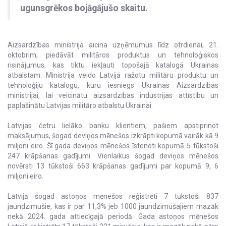
ugunsgrēkos bojāgājušo skaitu.
Aizsardzības ministrija aicina uzņēmumus līdz otrdienai, 21.
oktobrim, piedāvāt militāros produktus un tehnoloģiskos
risinājumus, kas tiktu iekļauti topošajā katalogā Ukrainas
atbalstam. Ministrija veido Latvijā ražotu militāru produktu un
tehnoloģiju katalogu, kuru iesniegs Ukrainas Aizsardzības
ministrijai, lai veicinātu aizsardzības industrijas attīstību un
paplašinātu Latvijas militāro atbalstu Ukrainai.
Latvijas četru lielāko banku klientiem, pašiem apstiprinot
maksājumus, šogad deviņos mēnešos izkrāpti kopumā vairāk kā 9
miljoni eiro. Šī gada deviņos mēnešos īstenoti kopumā 5 tūkstoši
247 krāpšanas gadījumi. Vienlaikus šogad deviņos mēnešos
novērsti 13 tūkstoši 663 krāpšanas gadījumi par kopumā 9, 6
miljoni eiro.
Latvijā šogad astoņos mēnešos reģistrēti 7 tūkstoši 837
jaundzimušie, kas ir par 11,3% jeb 1000 jaundzimušajiem mazāk
nekā 2024. gada attiecīgajā periodā. Gada astoņos mēnešos