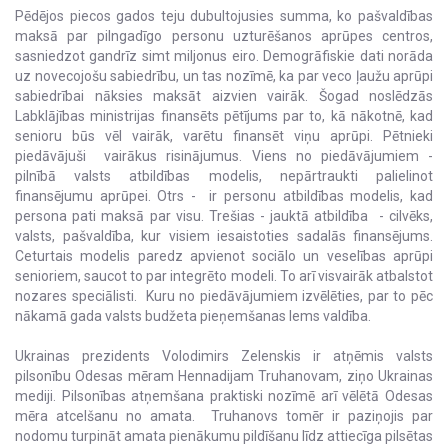
Pēdējos piecos gados teju dubultojusies summa, ko pašvaldības
maksā par pilngadīgo personu uzturēšanos aprūpes centros,
sasniedzot gandrīz simt miljonus eiro. Demogrāfiskie dati norāda
uz novecojošu sabiedrību, un tas nozīmē, ka par veco ļaužu aprūpi
sabiedrībai nāksies maksāt aizvien vairāk. Šogad noslēdzās
Labklājības ministrijas finansēts pētījums par to, kā nākotnē, kad
senioru būs vēl vairāk, varētu finansēt viņu aprūpi. Pētnieki
piedāvājuši vairākus risinājumus. Viens no piedāvājumiem -
pilnībā valsts atbildības modelis, nepārtraukti palielinot
finansējumu aprūpei. Otrs - ir personu atbildības modelis, kad
persona pati maksā par visu. Trešias - jauktā atbildība - cilvēks,
valsts, pašvaldība, kur visiem iesaistoties sadalās finansējums.
Ceturtais modelis paredz apvienot sociālo un veselības aprūpi
senioriem, saucot to par integrēto modeli. To arī visvairāk atbalstot
nozares speciālisti. Kuru no piedāvājumiem izvēlēties, par to pēc
nākamā gada valsts budžeta pieņemšanas lems valdība.
Ukrainas prezidents Volodimirs Zelenskis ir atņēmis valsts
pilsonību Odesas mēram Hennadijam Truhanovam, ziņo Ukrainas
mediji. Pilsonības atņemšana praktiski nozīmē arī vēlētā Odesas
mēra atcelšanu no amata. Truhanovs tomēr ir paziņojis par
nodomu turpināt amata pienākumu pildīšanu līdz attiecīga pilsētas