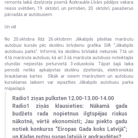
remonta laikā dzelzceļa posmā Aizkraukle-Līvāni pēdējos vakara
reisos svētdien, 19. oktobrī, un pirmdien, 20. oktobrī, pasažierus
pārvadās ar autobusiem.
Un vēl
No 20.oktobra līdz 26.oktobrim Jēkabpils pilsētas maršrutu
autobusi kursēs pēc skolēnu brīvdienu grafika. SIA “Jēkabpils
autobusu parks”. Informē, ka skolēnu brīvlaikā nekursēs 7.tā un
4.tā maršruta autobusi, kā arī 3.šā maršruta autobuss noteiktajās
stundās nepiestās pieturvietā 3.vidusskola. Tāpat šajā laika
periodā netiks apkalpotas skolēnu dzeltenās, elektroniskās
braukšanas kartes. Sīkāk ar visiem maršrutiem un autobusu
kursēšanas laikiem var iepazīties Jēkabpils autobusu parka
mājaslapā.
Radio1 ziņas pulksten 12.00-13.00-14.00
Radio1 ziņās klausieties: Nākamā gada
budžets rada nopietnus ilgtspējas riskus
nākotnē, vērtē ekonomisti; Jau piekto gadu
notiek konkurss “Eiropas Gada koks Latvijā”;
un Kādas putnu sugas latvijā ir apdraudētas?