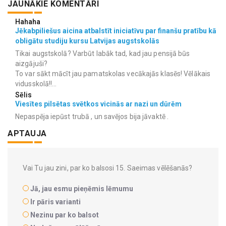
JAUNĀKIE KOMENTĀRI
Hahaha
Jēkabpiliešus aicina atbalstīt iniciatīvu par finanšu pratību kā
obligātu studiju kursu Latvijas augstskolās
Tikai augstskolā? Varbūt labāk tad, kad jau pensijā būs
aizgājuši?
To var sākt mācīt jau pamatskolas vecākajās klasēs! Vēlākais
vidusskolā!!...
Sēlis
Viesītes pilsētas svētkos vicinās ar nazi un dūrēm
Nepaspēja iepūst trubā , un savējos bija jāvaktē .
APTAUJA
Vai Tu jau zini, par ko balsosi 15. Saeimas vēlēšanās?
Jā, jau esmu pieņēmis lēmumu
Ir pāris varianti
Nezinu par ko balsot