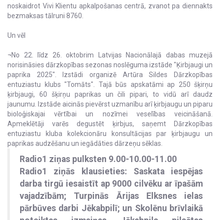
noskaidrot Vivi Klientu apkalpošanas centrā, zvanot pa diennakts
bezmaksas tālruni 8760.
Un vēl
¬No 22. līdz 26. oktobrim Latvijas Nacionālajā dabas muzejā
norisināsies dārzkopības sezonas noslēguma izstāde "Ķirbjaugi un
paprika 2025". Izstādi organizē Artūra Sildes Dārzkopības
entuziastu klubs "Tomāts". Tajā būs apskatāmi ap 250 šķirņu
ķirbjaugi, 60 šķirņu paprikas un čili pipari, to vidū arī daudz
jaunumu. Izstāde aicinās pievērst uzmanību arī ķirbjaugu un piparu
bioloģiskajai vērtībai un nozīmei veselības veicināšanā.
Apmeklētāji varēs degustēt ķirbjus, saņemt Dārzkopības
entuziastu kluba kolekcionāru konsultācijas par ķirbjaugu un
paprikas audzēšanu un iegādāties dārzeņu sēklas.
Radio1 ziņas pulksten 9.00-10.00-11.00
Radio1 ziņās klausieties: Saskata iespējas
darba tirgū iesaistīt ap 9000 cilvēku ar īpašām
vajadzībām; Turpinās Ārijas Elksnes ielas
pārbūves darbi Jēkabpilī; un Skolēnu brīvlaikā