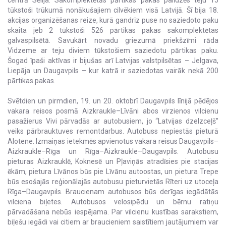
tūkstoši trūkumā nonākušajiem cilvēkiem visā Latvijā. Šī bija 18.
akcijas organizēšanas reize, kurā gandrīz puse no saziedoto paku
skaita jeb 2 tūkstoši 526 pārtikas pakas sakomplektētas
galvaspilsētā. Savukārt novadu griezumā priekšzīmi rāda
Vidzeme ar teju diviem tūkstošiem saziedotu pārtikas paku.
Šogad īpaši aktīvas ir bijušas arī Latvijas valstpilsētas – Jelgava,
Liepāja un Daugavpils – kur katrā ir saziedotas vairāk nekā 200
pārtikas pakas.
Svētdien un pirmdien, 19. un 20. oktobrī Daugavpils līnijā pēdējos
vakara reisos posmā Aizkraukle–Līvāni abos virzienos vilcienu
pasažierus Vivi pārvadās ar autobusiem, jo “Latvijas dzelzceļš”
veiks pārbrauktuves remontdarbus. Autobuss nepiestās pieturā
Alotene. Izmaiņas ietekmēs apvienotus vakara reisus Daugavpils–
Aizkraukle–Rīga un Rīga–Aizkraukle–Daugavpils. Autobusu
pieturas Aizkrauklē, Koknesē un Pļaviņās atradīsies pie stacijas
ēkām, pietura Līvānos būs pie Līvānu autoostas, un pietura Trepe
būs esošajās reģionālajās autobusu pieturvietās Rīteri uz utoceļa
Rīga–Daugavpils. Braucienam autobusos būs derīgas iegādātās
vilciena biļetes. Autobusos velosipēdu un bērnu ratiņu
pārvadāšana nebūs iespējama. Par vilcienu kustības sarakstiem,
biļešu iegādi vai citiem ar braucieniem saistītiem jautājumiem var