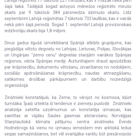
Latvijā reģistrēts 17 tūkstoši 221 mirušais, kas ir mazāk nekā pērn
šajā laikā. Tādējādi šogad astoņos mēnešos reģistrēto mirušo
skaits par 9 tūkstoši 384 pārsniedza dzimušo skaitu. Līdz
septembrim Latvijā reģistrētas 7 tūkstoši 733 laulības, kas ir vairāk
nekā pērn šajā periodā. Šogad 1. septembrī Latvijā provizoriskais
iedzīvotāju skaits bija 1,8 miljoni.
Divus gadus ilgušā izmeklēšanā Spānijā atklāts grupējums, kas
piegādāja viltotu degvielu no Latvijas, Lietuvas, Polijas, Slovākijas
un Ungārijas "zemo cenu" degvielas stacijām vairākos Spānijas
reģionos, vēsta Spānijas mediji. Aizturētajiem draud apsūdzības
par krāpniecību, dokumentu viltošanu, izvairīšanos no nodokļiem,
sociālās apdrošināšanas krāpniecību, naudas atmazgāšanu,
satiksmes drošības pārkāpumiem un darbību noziedzīgā
organizācijā.
Zinātnieki konstatējuši, ka Zeme, to vērojot no kosmosa, kļūst
tumšāka. Īpaši izteikta šī tendence ir ziemeļu puslodē. Zinātnieki
analizēja satelīta uzņēmumus un konstatēja izmaiņas, kas
saistītas ar vājāku Saules gaismas atstarošanu. Norvēģijas
Starptautiskā klimata pētījumu centra zinātnieks Ēvinds
Hodnebrogs kā vienu no izmaiņu iemesliem min arktiskā ledus
segas samazināšanos, bet vēl svarīgāka varētu būt piesārņojošo