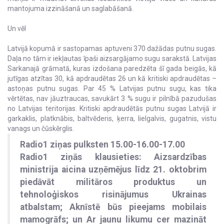
mantojuma izzināšanā un saglabāšanā.
Un vēl
Latvijā kopumā ir sastopamas aptuveni 370 dažādas putnu sugas.
Daļa no tām ir iekļautas īpaši aizsargājamo sugu sarakstā. Latvijas
Sarkanajā grāmatā, kuras izdošana paredzēta šī gada beigās, kā
jutīgas atzītas 30, kā apdraudētas 26 un kā kritiski apdraudētas –
astoņas putnu sugas. Par 45 % Latvijas putnu sugu, kas tika
vērtētas, nav jāuztraucas, savukārt 3 % sugu ir pilnībā pazudušas
no Latvijas teritorijas. Kritiski apdraudētās putnu sugas Latvijā ir
garkaklis, platknābis, baltvēderis, ķerra, lielgalvis, gugatnis, vistu
vanags un čūskērglis.
Radio1 ziņas pulksten 15.00-16.00-17.00
Radio1 ziņās klausieties: Aizsardzības
ministrija aicina uzņēmējus līdz 21. oktobrim
piedāvāt militāros produktus un
tehnoloģiskos risinājumus Ukrainas
atbalstam; Aknīstē būs pieejams mobilais
mamogrāfs; un Ar jaunu likumu cer mazināt