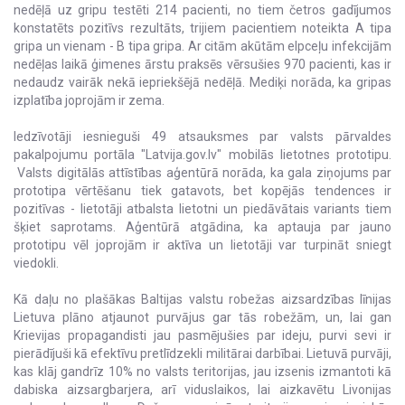
nedēļā uz gripu testēti 214 pacienti, no tiem četros gadījumos
konstatēts pozitīvs rezultāts, trijiem pacientiem noteikta A tipa
gripa un vienam - B tipa gripa. Ar citām akūtām elpceļu infekcijām
nedēļas laikā ģimenes ārstu praksēs vērsušies 970 pacienti, kas ir
nedaudz vairāk nekā iepriekšējā nedēļā. Mediķi norāda, ka gripas
izplatība joprojām ir zema.
Iedzīvotāji iesnieguši 49 atsauksmes par valsts pārvaldes
pakalpojumu portāla "Latvija.gov.lv" mobilās lietotnes prototipu.
Valsts digitālās attīstības aģentūrā norāda, ka gala ziņojums par
prototipa vērtēšanu tiek gatavots, bet kopējās tendences ir
pozitīvas - lietotāji atbalsta lietotni un piedāvātais variants tiem
šķiet saprotams. Aģentūrā atgādina, ka aptauja par jauno
prototipu vēl joprojām ir aktīva un lietotāji var turpināt sniegt
viedokli.
Kā daļu no plašākas Baltijas valstu robežas aizsardzības līnijas
Lietuva plāno atjaunot purvājus gar tās robežām, un, lai gan
Krievijas propagandisti jau pasmējušies par ideju, purvi sevi ir
pierādījuši kā efektīvu pretlīdzekli militārai darbībai. Lietuvā purvāji,
kas klāj gandrīz 10% no valsts teritorijas, jau izsenis izmantoti kā
dabiska aizsargbarjera, arī viduslaikos, lai aizkavētu Livonijas