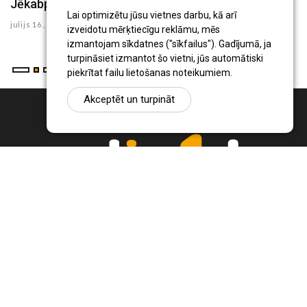
Jēkabpils Radio1 ziņas 2026.gada 16.jūlijā
Jēkabpils Radio1 ziņas 2026.gada 15.jūlijā
Lai optimizētu jūsu vietnes darbu, kā arī
julijs 16 , 2026
julijs 15 , 2026
izveidotu mērķtiecīgu reklāmu, mēs
izmantojam sīkdatnes ("sīkfailus"). Gadījumā, ja
turpināsiet izmantot šo vietni, jūs automātiski
piekrītat failu lietošanas noteikumiem.
Akceptēt un turpināt
Ziņu portāls Radio1.lv ir informācija un diskusija par Jēkabpils
pilsētas un reģiona novadu aktualitātēm. Svarīgākie notikumi un
procesi Latvijā un pasaulē.