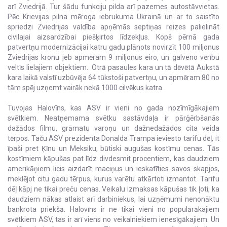
arī Zviedrijā. Tur šādu funkciju pilda arī pazemes autostāvvietas.
Pēc Krievijas pilna mēroga iebrukuma Ukrainā un ar to saistīto
spriedzi Zviedrijas valdība apņēmās septiņas reizes palielināt
civilajai aizsardzībai piešķirtos līdzekļus. Kopš pērnā gada
patvertņu modernizācijai katru gadu plānots novirzīt 100 miljonus
Zviedrijas kronu jeb apmēram 9 miljonus eiro, un galveno vērību
veltīs lielajiem objektiem. Otrā pasaules kara un tā dēvētā Aukstā
kara laikā valstī uzbūvēja 64 tūkstoši patvertņu, un apmēram 80 no
tām spēj uzņemt vairāk nekā 1000 cilvēkus katra.
Tuvojas Halovīns, kas ASV ir vieni no gada nozīmīgākajiem
svētkiem. Neatņemama svētku sastāvdaļa ir pārģērbšanās
dažādos filmu, grāmatu varoņu un dažnedažādos cita veida
tērpos. Taču ASV prezidenta Donalda Trampa ieviesto tarifu dēļ, it
īpaši pret Ķīnu un Meksiku, būtiski augušas kostīmu cenas. Tās
kostīmiem kāpušas pat līdz divdesmit procentiem, kas daudziem
amerikāņiem licis aizdarīt maciņus un ieskatīties savos skapjos,
meklējot citu gadu tērpus, kurus varētu atkārtoti izmantot. Tarifu
dēļ kāpj ne tikai preču cenas. Veikalu izmaksas kāpušas tik ļoti, ka
daudziem nākas atlaist arī darbiniekus, lai uzņēmumi nenonāktu
bankrota priekšā. Halovīns ir ne tikai vieni no populārākajiem
svētkiem ASV, tas ir arī viens no veikalniekiem ienesīgākajiem. Un