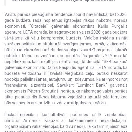
Valsts parāda pieauguma tendence šobrīd nav kritiska, bet 2026.
gada budžets rada nopietnus ilgtspējas riskus nākotnē, norāda
ekonomisti. "Citadele" galvenais ekonomists Kārlis Purgailis
aģentūrai LETA norāda, ka sagatavotais valsts 2026. gada budžets
vērtējams kā vāju kompromisu budžets. Valdība mēģina risināt
vairākas politiski un strukturāli svarīgas jomas, tomēr, visticamāk,
būtisku ietekmi šis budžets dos vienīgi aizsardzības jomai. Tikmēr
publisko tēriņu mazināšana neprioritārajās jomās vērtējama kā
nepietiekama, kas rezultējas relatīvi augstā deficītā. "SEB bankas"
galvenais ekonomists Dainis Gašpuitis aģentūrai LETA norāda, ka
budžeta veidošanā ir izvēlēts vieglākais ceļš, būtiski neskarot
nodokļu palielināšanas jautājumu un izdevumus, kā arī nodrošinot
finansējumu aizsardzībai. Savukārt "Luminor Bank" galvenais
ekonomists Pēteris Strautiņš, norāda, ka nākamgad valsts parāds
atkal pieaugs, šīs līknes kāpumu vajadzētu apturēt pēc tam, kad
būs sasniegts aizsardzības izdevumu īpatsvara mērķis.
Lauksaimniecības konsultatīvās padomes sēdē zemkopības
ministrs Armands Krauze ar lauksaimnieku nevalstiskajām
organizācijām vakar vienojās, ka divu nedēļu laikā tām ir jāiesniedz