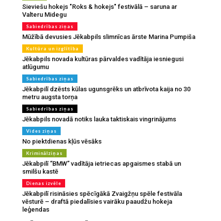
Sieviešu hokejs "Roks & hokejs" festivālā – saruna ar
Valteru Midegu
Sabiedrības ziņas
Mūžībā devusies Jēkabpils slimnīcas ārste Marina Pumpiša
Kultūra un izglītība
Jēkabpils novada kultūras pārvaldes vadītāja iesniegusi
atlūgumu
Sabiedrības ziņas
Jēkabpilī dzēsts kūlas ugunsgrēks un atbrīvota kaija no 30
metru augsta torņa
Sabiedrības ziņas
Jēkabpils novadā notiks lauka taktiskais vingrinājums
Vides ziņas
No piektdienas kļūs vēsāks
Kriminālziņas
Jēkabpilī “BMW” vadītāja ietriecas apgaismes stabā un
smilšu kastē
Dienas izvēle
Jēkabpilī risināsies spēcīgākā Zvaigžņu spēle festivāla
vēsturē – draftā piedalīsies vairāku paaudžu hokeja
leģendas