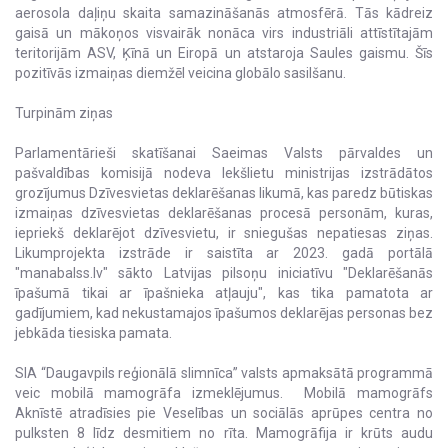
aerosola daļiņu skaita samazināšanās atmosfērā. Tās kādreiz
gaisā un mākoņos visvairāk nonāca virs industriāli attīstītajām
teritorijām ASV, Ķīnā un Eiropā un atstaroja Saules gaismu. Šīs
pozitīvās izmaiņas diemžēl veicina globālo sasilšanu.
Turpinām ziņas
Parlamentārieši skatīšanai Saeimas Valsts pārvaldes un
pašvaldības komisijā nodeva Iekšlietu ministrijas izstrādātos
grozījumus Dzīvesvietas deklarēšanas likumā, kas paredz būtiskas
izmaiņas dzīvesvietas deklarēšanas procesā personām, kuras,
iepriekš deklarējot dzīvesvietu, ir sniegušas nepatiesas ziņas.
Likumprojekta izstrāde ir saistīta ar 2023. gadā portālā
"manabalss.lv" sākto Latvijas pilsoņu iniciatīvu "Deklarēšanās
īpašumā tikai ar īpašnieka atļauju", kas tika pamatota ar
gadījumiem, kad nekustamajos īpašumos deklarējas personas bez
jebkāda tiesiska pamata.
SIA “Daugavpils reģionālā slimnīca” valsts apmaksātā programmā
veic mobilā mamogrāfa izmeklējumus. Mobilā mamogrāfs
Aknīstē atradīsies pie Veselības un sociālās aprūpes centra no
pulksten 8 līdz desmitiem no rīta. Mamogrāfija ir krūts audu