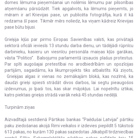
domes lēmuma pieņemšanai un nolēmis lēmumu par pilsonības
atņemšanu pārsūdzēt. Tiek apgalvots, ka lēmums pieņemts, jo
mēram ir arī Krievijas pase, un publicēta fotogrāfija, kurā it kā
redzama šī pase. Tikmēr mērs noliedz, ka viņam kādreiz Krievijas
pase būtu bijusi.
Grieķija kļūs par pirmo Eiropas Savienības valsti, kas privātajā
sektorā oficāli ieviesīs 13 stundu darba dienu, un tādējādi rūpnīcu
darbinieku, kasieru un viesnīcu personāla maiņas kļūs garākas,
vēsta “Politico”. Balsojums parlamentā izsaucis plašus protestus.
Par spīti augošajai pretestībai no arodbiedrībām un opozīcijas
partijām, sagaidāms, ka likumprojekts tiks atbalstīts. Kā ziņots,
Grieķijas algas ir vienas no zemākajām blokā, kas nozīmē, ka
daudzi grieķi spiesti strādāt divos darbos, lai segtu pieaugošos
izdevumus, jo īpaši tos, kas skar mājokļus. Lai nopelnītu iztikai,
katrs piektais grieķis strādā vairāk nekā 45 stundas nedēļā.
Turpinām ziņas
Aizvadītajā sestdienā Pārtikas bankas “Paēdušai Latvijai” pārtiku
paku ziedošanas akcijā Rimi veikalos ir izdevies piepildīt 5 tūkstoši
613 pakas, no kurām 130 pakas saziedotas Jēkabpilī tirdzniecības
centrā Sēlija. Sakomplektētās pārtikas pakas palīdzēs teju 15