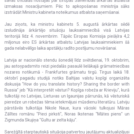
savas oficiālās nostājas par Eiropas Savienības ārkārtas atbalsta
izmaksas nosacījumiem. Pēc to apkopošanas ministrija sāks
izstrādāt Ministru kabineta noteikumus atbalsta saņemšanai.
Jau ziņots, ka ministru kabinets 5. augustā ārkārtas sēdē
izsludināja ārkārtējo situāciju lauksaimniecībā visā Latvijas
teritorijā līdz 4. novembrim. Tāpēc Eiropas Komisija piešķīra 4,2
miljonus eiro ES ārkārtas atbalstu Latvijas lauksaimniekiem šā
gada nelabvēlīgo laika apstākļu radīto postījumu novēršanai.
Latvija ar nacionālo stendu šonedēļ līdz svētdienai, 19. oktobrim,
jau astoņpadsmito reizi piedalās pasaulē lielākajā grāmatniecības
nozares notikumā - Frankfurtes grāmatu tirgū. Tirgus laikā 18.
oktobrī pagaidu studijā notiks Baltijas valstu kopīgi organizēta
diskusija "How do you translate history? Sharing the border with
Russia" jeb "Kā interpretēt vēsturi? Kopīga robeža ar Krieviju", kurā
tulkotāji no Latvijas, Lietuvas un Igaunijas pārrunās, kā vēsturiskā
pieredze un robežas tēma ietekmējusi mūsdienu literatūru. Latviju
pārstāvēs tulkotāja Nikole Naue, kura vāciski tulkojusi Māras
Zālītes romānu "Pieci pirksti", Noras Ikstenas "Mātes piens" un
Zigmunda Skujiņa "Gultu ar zelta kāju".
Sarežģītā starptautiskā situācija patvertņu jautājumu aktualizējusi