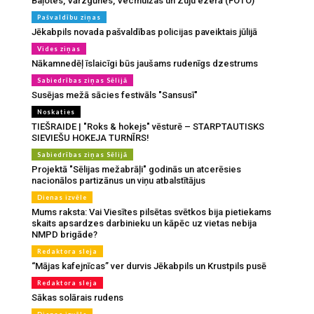
Baļotes, Vārzgūnes, Vecmuižas un Zuju ezerā (FOTO)
Pašvaldību ziņas
Jēkabpils novada pašvaldības policijas paveiktais jūlijā
Vides ziņas
Nākamnedēļ īslaicīgi būs jaušams rudenīgs dzestrums
Sabiedrības ziņas Sēlijā
Susējas mežā sācies festivāls "Sansusī"
Noskaties
TIEŠRAIDE | "Roks & hokejs" vēsturē – STARPTAUTISKS
SIEVIEŠU HOKEJA TURNĪRS!
Sabiedrības ziņas Sēlijā
Projektā "Sēlijas mežabrāļi" godinās un atcerēsies
nacionālos partizānus un viņu atbalstītājus
Dienas izvēle
Mums raksta: Vai Viesītes pilsētas svētkos bija pietiekams
skaits apsardzes darbinieku un kāpēc uz vietas nebija
NMPD brigāde?
Redaktora sleja
“Mājas kafejnīcas” ver durvis Jēkabpils un Krustpils pusē
Redaktora sleja
Sākas solārais rudens