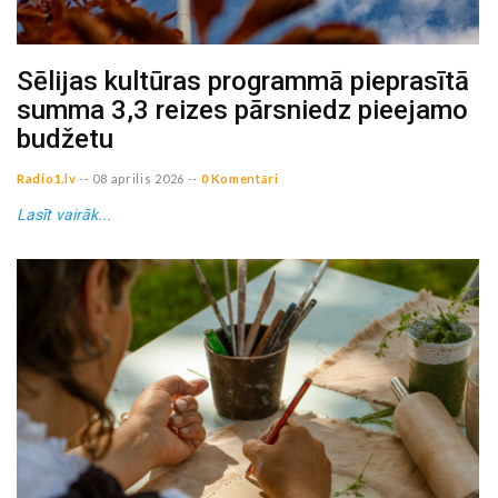
Sēlijas kultūras programmā pieprasītā
summa 3,3 reizes pārsniedz pieejamo
budžetu
Radio1.lv
--
08 aprilis 2026
--
0 Komentāri
Lasīt vairāk...