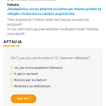
Hahaha
Jēkabpiliešus aicina atbalstīt iniciatīvu par finanšu pratību kā
obligātu studiju kursu Latvijas augstskolās
Tikai augstskolā? Varbūt labāk tad, kad jau pensijā būs
aizgājuši?
To var sākt mācīt jau pamatskolas vecākajās klasēs! Vēlākais
vidusskolā!!...
APTAUJA
Vai Tu jau zini, par ko balsosi 15. Saeimas vēlēšanās?
Jā, jau esmu pieņēmis lēmumu
Ir pāris varianti
Nezinu par ko balsot
Nedošos uz vēlēšanām
BALSOT