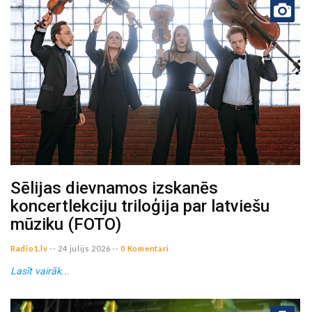
Sēlijas dievnamos izskanēs
koncertlekciju triloģija par latviešu
mūziku (FOTO)
Radio1.lv
--
24 julijs 2026
--
0 Komentāri
Lasīt vairāk...