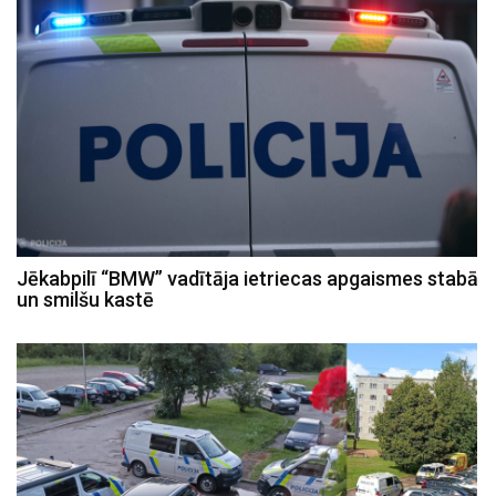
Jēkabpilī “BMW” vadītāja ietriecas apgaismes stabā
un smilšu kastē