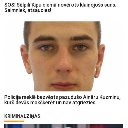
SOS! Sēlpilī Ķipu ciemā novērots klaiņojošs suns.
Saimniek, atsaucies!
Policija meklē bezvēsts pazudušo Aināru Kuzminu,
kurš devās makšķerēt un nav atgriezies
KRIMINĀLZIŅAS