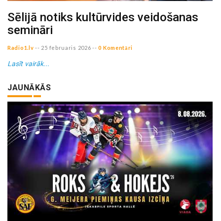
Sēlijā notiks kultūrvides veidošanas
semināri
Radio1.lv
--
25 februaris 2026
--
0 Komentāri
Lasīt vairāk...
JAUNĀKĀS