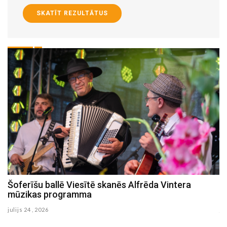
SKATĪT REZULTĀTUS
Studentu īsfilmu festivāls šogad notiks Latgalē un
Sēlijā
julijs 19 , 2026