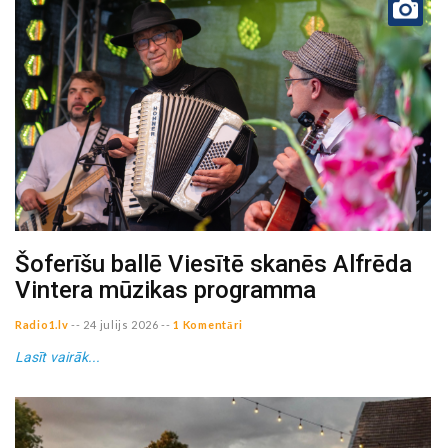
Šoferīšu ballē Viesītē skanēs Alfrēda
Vintera mūzikas programma
Radio1.lv
--
24 julijs 2026
--
1 Komentāri
Lasīt vairāk...