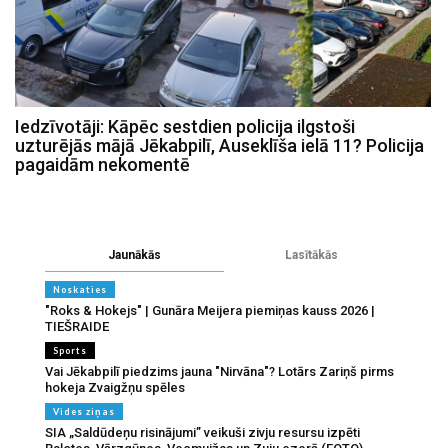
Iedzīvotāji: Kāpēc sestdien policija ilgstoši
uzturējās mājā Jēkabpilī, Auseklīša ielā 11? Policija
pagaidām nekomentē
Jaunākās
Lasītākās
Noskaties
"Roks & Hokejs" | Gunāra Meijera piemiņas kauss 2026 |
TIEŠRAIDE
Sports
Vai Jēkabpilī piedzims jauna "Nirvāna"? Lotārs Zariņš pirms
hokeja Zvaigžņu spēles
Vides ziņas
SIA „Saldūdeņu risinājumi” veikuši zivju resursu izpēti