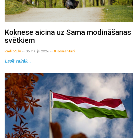
Koknese aicina uz Sama modināšanas
svētkiem
Radio1.lv
--
06 maijs 2026
--
0 Komentāri
Lasīt vairāk...