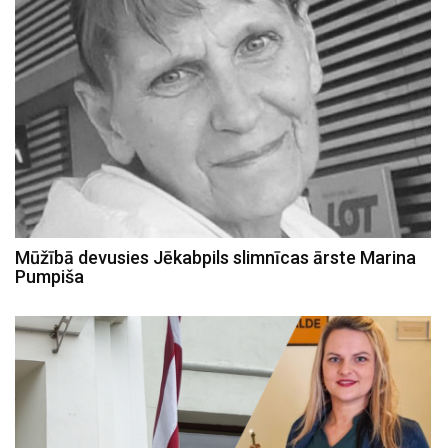
Mūžībā devusies Jēkabpils slimnīcas ārste Marina
Pumpiša