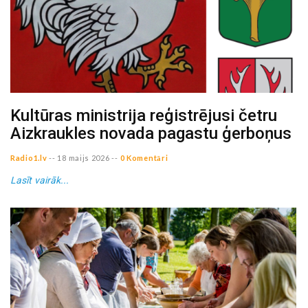
Kultūras ministrija reģistrējusi četru
Aizkraukles novada pagastu ģerboņus
Radio1.lv
--
18 maijs 2026
--
0 Komentāri
Lasīt vairāk...