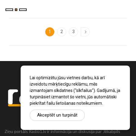
1
2
3
Lai optimizētu jūsu vietnes darbu, kā arī
izveidotu mērķtiecīgu reklāmu, mēs
izmantojam sīkdatnes ("sīkfailus"). Gadījumā, ja
turpināsiet izmantot šo vietni, jūs automātiski
piekrītat failu lietošanas noteikumiem.
Akceptēt un turpināt
Ziņu portāls Radio1.lv ir informācija un diskusija par Jēkabpils