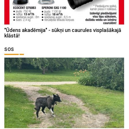
"Ūdens akadēmija" - sūkņi un caurules visplašākajā
klāstā!
SOS