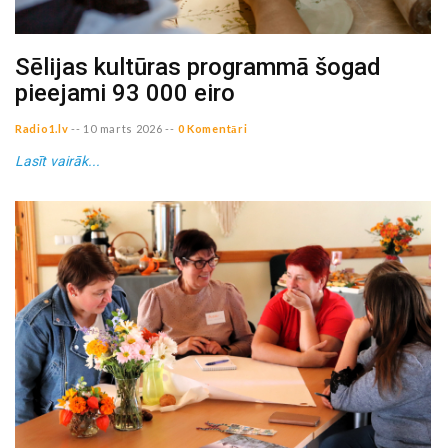
Sēlijas kultūras programmā šogad
pieejami 93 000 eiro
Radio1.lv
--
10 marts 2026
--
0 Komentāri
Lasīt vairāk...