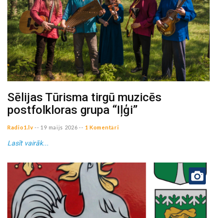
Sēlijas Tūrisma tirgū muzicēs
postfolkloras grupa “Iļģi”
Radio1.lv
--
19 maijs 2026
--
1 Komentāri
Lasīt vairāk...