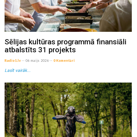
Sēlijas kultūras programmā finansiāli
atbalstīts 31 projekts
Radio1.lv
--
06 maijs 2026
--
0 Komentāri
Lasīt vairāk...