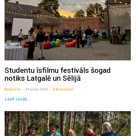
Studentu īsfilmu festivāls šogad
notiks Latgalē un Sēlijā
Radio1.lv
--
19 julijs 2026
--
0 Komentāri
Lasīt vairāk...