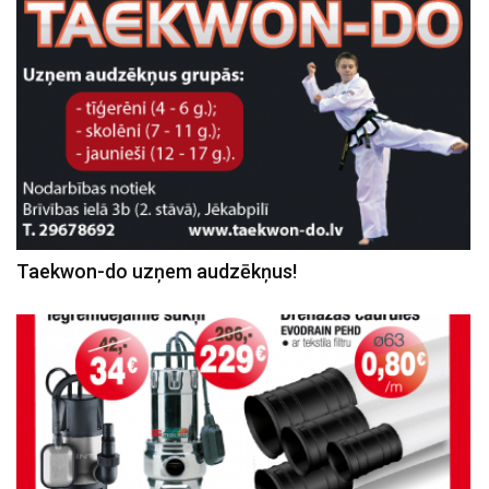
Taekwon-do uzņem audzēkņus!