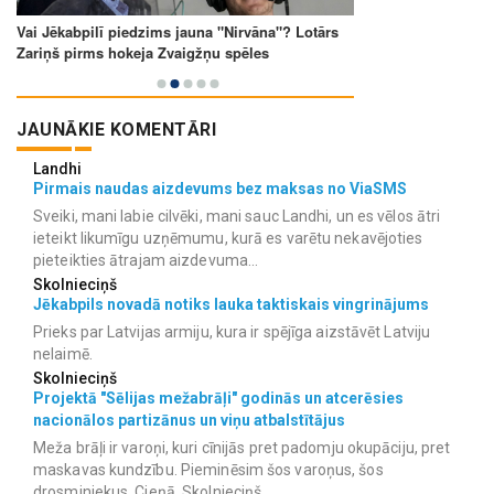
JAUNĀKIE KOMENTĀRI
Landhi
Pirmais naudas aizdevums bez maksas no ViaSMS
Sveiki, mani labie cilvēki, mani sauc Landhi, un es vēlos ātri
ieteikt likumīgu uzņēmumu, kurā es varētu nekavējoties
pieteikties ātrajam aizdevuma...
Skolnieciņš
Jēkabpils novadā notiks lauka taktiskais vingrinājums
Prieks par Latvijas armiju, kura ir spējīga aizstāvēt Latviju
nelaimē.
Skolnieciņš
Projektā "Sēlijas mežabrāļi" godinās un atcerēsies
nacionālos partizānus un viņu atbalstītājus
Meža brāļi ir varoņi, kuri cīnijās pret padomju okupāciju, pret
maskavas kundzību. Pieminēsim šos varoņus, šos
drosminiekus. Cieņā, Skolnieciņš