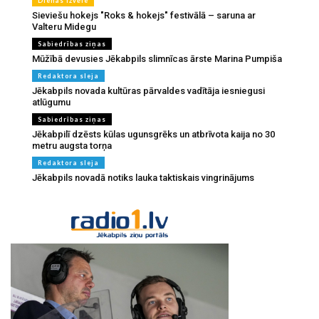
Dienas izvēle
Sieviešu hokejs "Roks & hokejs" festivālā – saruna ar
Valteru Midegu
Sabiedrības ziņas
Mūžībā devusies Jēkabpils slimnīcas ārste Marina Pumpiša
Redaktora sleja
Jēkabpils novada kultūras pārvaldes vadītāja iesniegusi
atlūgumu
Sabiedrības ziņas
Jēkabpilī dzēsts kūlas ugunsgrēks un atbrīvota kaija no 30
metru augsta torņa
Redaktora sleja
Jēkabpils novadā notiks lauka taktiskais vingrinājums