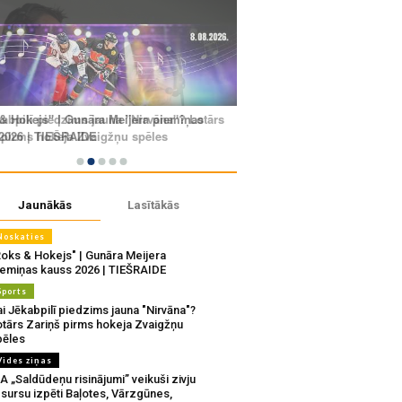
Jaunākās
Lasītākās
Noskaties
Roks & Hokejs" | Gunāra Meijera
iemiņas kauss 2026 | TIEŠRAIDE
Sports
i Jēkabpilī piedzims jauna "Nirvāna"?
otārs Zariņš pirms hokeja Zvaigžņu
pēles
Vides ziņas
A „Saldūdeņu risinājumi” veikuši zivju
sursu izpēti Baļotes, Vārzgūnes,