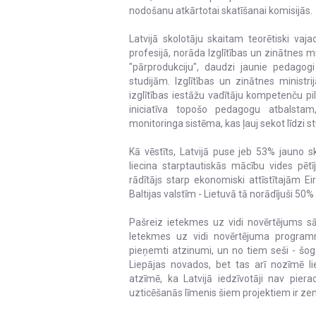
nodošanu atkārtotai skatīšanai komisijās.
Latvijā skolotāju skaitam teorētiski va
profesijā, norāda Izglītības un zinātnes mi
"pārprodukciju", daudzi jaunie pedago
studijām. Izglītības un zinātnes ministri
izglītības iestāžu vadītāju kompetenču pi
iniciatīva topošo pedagogu atbalstam,
monitoringa sistēma, kas ļauj sekot līdzi
Kā vēstīts, Latvijā puse jeb 53% jauno 
liecina starptautiskās mācību vides pētī
rādītājs starp ekonomiski attīstītajām E
Baltijas valstīm - Lietuvā tā norādījuši 50%
Pašreiz ietekmes uz vidi novērtējums sā
Ietekmes uz vidi novērtējuma program
pieņemti atzinumi, un no tiem seši - šog
Liepājas novados, bet tas arī nozīmē l
atzīmē, ka Latvijā iedzīvotāji nav pierad
uzticēšanās līmenis šiem projektiem ir ze