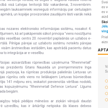
Svei
ecībā visā Latvijas teritorijā līdz vakardienai, 3.novembrim.
es v
beigām lauksaimnieki iesnieguši informāciju par cietušajām
es v
apmērā, un kopējie provizoriskie zaudējumi lēsti vairāk nekā
aiz
Sko
Jēka
ības nozares elektronisko informācijas sistēmu, nosakot 4.
vin
ūtījumiem, kā arī pakāpeniski sākot principa "viens nosūtījums
Prie
itālās veselības centrs 20. novembrī paplašinās un uzlabos e-
aizs
rtālā. Pilnīgai pārejai uz uzlaboto sistēmu noteikts pārejas
 visām ārstniecības iestādēm, kas apstrādā pacientu datus
APT
a to integrācija ar e-veselību.
 Vācijas aizsardzības rūpniecības uzņēmuma "Rheinmetall"
Va
tuvas prezidents Gitans Nausēda un premjerministre Inga
S
ā paziņoja, ka rūpnīcas produkcija palielinās Lietuvas un
ijas rūpnīcu cels viens no lielākajiem Lietuvas būvniecības
s 141 miljonu eiro, ieskaitot pievienotās vērtības nodokli,
uvas kopuzņēmumu "Rheinmetall Defence Lietuva". Līgums
gada beigām.
aigžņu telpā pēdējos mēnešos ar ziņkāri vērojuši daudzi
ē uzvedību, kas ir ārkārtīgi netipiska šīs klases debess