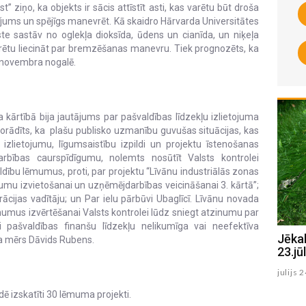
ziņo, ka objekts ir sācis attīstīt asti, kas varētu būt droša
radījums un spējīgs manevrēt. Kā skaidro Hārvarda Universitātes
te sastāv no oglekļa dioksīda, ūdens un cianīda, un niķeļa
tu liecināt par bremzēšanas manevru. Tiek prognozēts, ka
 novembra nogalē.
ārtībā bija jautājums par pašvaldības līdzekļu izlietojuma
orādīts, ka plašu publisko uzmanību guvušas situācijas, kas
 izlietojumu, līgumsaistību izpildi un projektu īstenošanas
arbības caurspīdīgumu, nolemts nosūtīt Valsts kontrolei
ldību lēmumus, proti, par projektu “Līvānu industriālās zonas
mu izvietošanai un uzņēmējdarbības veicināšanai 3. kārtā”;
cijas vadītāju; un Par ielu pārbūvi Ubaglīcī. Līvānu novada
umus izvērtēšanai Valsts kontrolei lūdz sniegt atzinumu par
usi pašvaldības finanšu līdzekļu nelikumīga vai neefektīva
Jēkabpils Radio1 ziņas 2026.gada
Jēka
a mērs Dāvids Rubens.
24.jūlijā
23.jūl
julijs 24 , 2026
julijs 
izskatīti 30 lēmuma projekti.