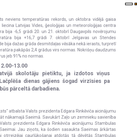
ts neviens temperatūras rekords, un oktobra vidējā gaisa
liecina Latvijas Vides, ģeoloģijas un meteoroloģijas centra
a bija -6,5 grādi 20. un 21. oktobrī Daugavpils novērojumu
atūra bija +16,7 grādi 7. oktobrī Jelgavas un Stendes
 bija dažas grāda desmitdaļas vēsāka nekā ierasts, turpretī
peratūra pakāpās 2,4 grādus virs normas. Nokrišņu daudzums
etrus jeb 91% no normas.
12.00-13.00
tvijā skolotāju pietiktu, ja izdotos viņus
 Lačplēša dienas gājiens šogad virzīsies pa
būs pārceltā darbadiena.
sts" atbalsta Valsts prezidenta Edgara Rinkēviča aicinājumu
nāt nākamajā Saeimā. Savukārt Zaļo un zemnieku savienība
 Valsts prezidenta Edgara Rinkēviča aicinājumu Stambulas
Saeimai. Jau ziņots, ka šodien sasaukta Saeimas ārkārtas
 otrreizējai caurlūkošanai atdotās tā dēvētās Stambulas