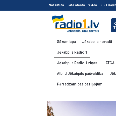
Noskaties
Foto stāsts
Video
Sludināju
Sākumlapa
Jēkabpils novadā
Jēkabpils Radio 1
Jēkabpils Radio 1 ziņas
LATGA
Atbild Jēkabpils pašvaldība
Jēk
Pārredzamības paziņojumi