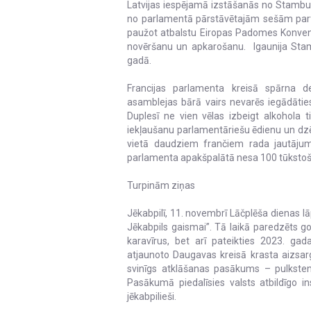
Latvijas iespējamā izstāšanās no Stambulas
no parlamentā pārstāvētajām sešām partijā
paužot atbalstu Eiropas Padomes Konvenc
novēršanu un apkarošanu. Igaunija Stamb
gadā.
Francijas parlamenta kreisā spārna d
asamblejas bārā vairs nevarēs iegādāties
Duplesī ne vien vēlas izbeigt alkohola t
iekļaušanu parlamentāriešu ēdienu un dzē
vietā daudziem frančiem rada jautājumus
parlamenta apakšpalātā nesa 100 tūkstoši 
Turpinām ziņas
Jēkabpilī, 11. novembrī Lāčplēša dienas l
Jēkabpils gaismai”. Tā laikā paredzēts go
karavīrus, bet arī pateikties 2023. ga
atjaunoto Daugavas kreisā krasta aizsar
svinīgs atklāšanas pasākums – pulksten 
Pasākumā piedalīsies valsts atbildīgo ins
jēkabpilieši.