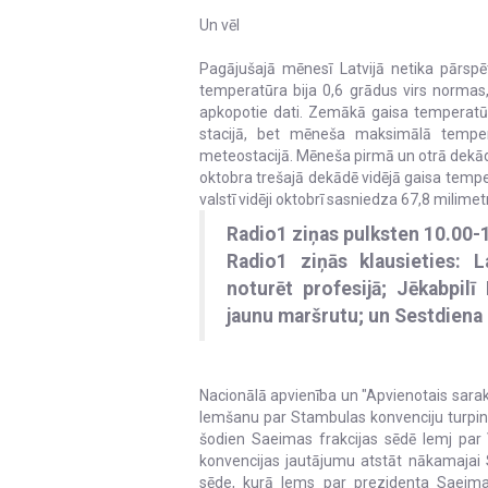
Un vēl
Pagājušajā mēnesī Latvijā netika pārspē
temperatūra bija 0,6 grādus virs normas, 
apkopotie dati. Zemākā gaisa temperatūr
stacijā, bet mēneša maksimālā temper
meteostacijā. Mēneša pirmā un otrā dekāde
oktobra trešajā dekādē vidējā gaisa tem
valstī vidēji oktobrī sasniedza 67,8 milim
Radio1 ziņas pulksten 10.00-
Radio1 ziņās klausieties: La
noturēt profesijā; Jēkabpilī
jaunu maršrutu; un Sestdiena 
Nacionālā apvienība un "Apvienotais sarak
lemšanu par Stambulas konvenciju turpi
šodien Saeimas frakcijas sēdē lemj par
konvencijas jautājumu atstāt nākamajai 
sēde, kurā lems par prezidenta Saeimai