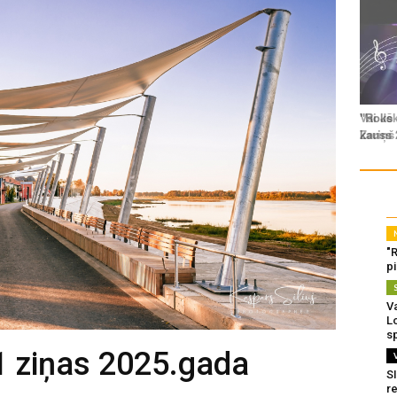
"
p
Va
L
s
1 ziņas 2025.gada
SI
re