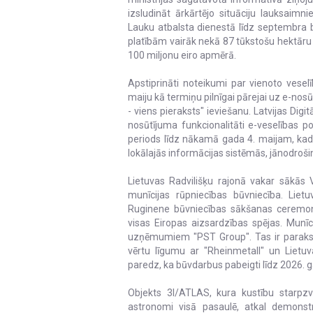
izsludināt ārkārtējo situāciju lauksaimni
Lauku atbalsta dienestā līdz septembra 
platībām vairāk nekā 87 tūkstošu hektāru 
100 miljonu eiro apmērā.
Apstiprināti noteikumi par vienoto vesel
maiju kā termiņu pilnīgai pārejai uz e-nos
- viens pieraksts" ieviešanu. Latvijas Dig
nosūtījuma funkcionalitāti e-veselības po
periods līdz nākamā gada 4. maijam, kad
lokālajās informācijas sistēmās, jānodrošin
Lietuvas Radvilišķu rajonā vakar sākās
munīcijas rūpniecības būvniecība. Lie
Ruginene būvniecības sākšanas ceremonij
visas Eiropas aizsardzības spējas. Munīc
uzņēmumiem "PST Group". Tas ir parakstīji
vērtu līgumu ar "Rheinmetall" un Liet
paredz, ka būvdarbus pabeigti līdz 2026. 
Objekts 3I/ATLAS, kura kustību starpzv
astronomi visā pasaulē, atkal demonstr