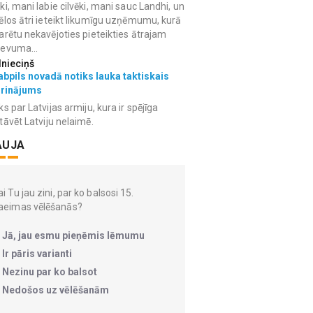
ki, mani labie cilvēki, mani sauc Landhi, un
ēlos ātri ieteikt likumīgu uzņēmumu, kurā
arētu nekavējoties pieteikties ātrajam
devuma...
lnieciņš
bpils novadā notiks lauka taktiskais
grinājums
ks par Latvijas armiju, kura ir spējīga
tāvēt Latviju nelaimē.
AUJA
i Tu jau zini, par ko balsosi 15.
aeimas vēlēšanās?
Jā, jau esmu pieņēmis lēmumu
Ir pāris varianti
Nezinu par ko balsot
Nedošos uz vēlēšanām