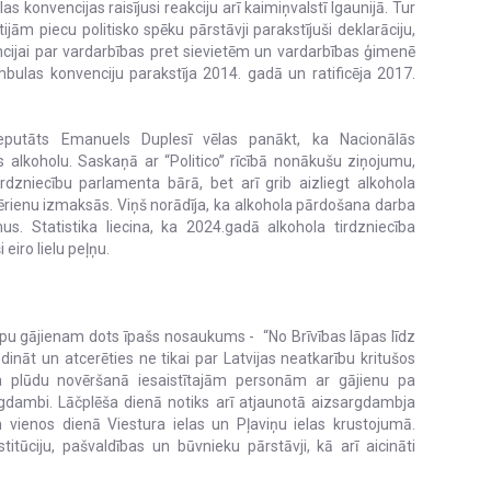
 konvencijas raisījusi reakciju arī kaimiņvalstī Igaunijā. Tur
m piecu politisko spēku pārstāvji parakstījuši deklarāciju,
ijai par vardarbības pret sievietēm un vardarbības ģimenē
ulas konvenciju parakstīja 2014. gadā un ratificēja 2017.
eputāts Emanuels Duplesī vēlas panākt, ka Nacionālās
 alkoholu. Saskaņā ar “Politico” rīcībā nonākušu ziņojumu,
irdzniecību parlamenta bārā, bet arī grib aizliegt alkohola
rienu izmaksās. Viņš norādīja, ka alkohola pārdošana darba
. Statistika liecina, ka 2024.gadā alkohola tirdzniecība
eiro lielu peļņu.
āpu gājienam dots īpašs nosaukums - “No Brīvības lāpas līdz
dināt un atcerēties ne tikai par Latvijas neatkarību kritušos
da plūdu novēršanā iesaistītajām personām ar gājienu pa
gdambi. Lāčplēša dienā notiks arī atjaunotā aizsargdambja
vienos dienā Viestura ielas un Pļaviņu ielas krustojumā.
titūciju, pašvaldības un būvnieku pārstāvji, kā arī aicināti