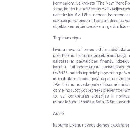
ķermeņiem. Laikraksts “The New York Post” 
zīme, ka tas ir inteliģentas civilizācijas 
astrofiziķis Avi Lēbs, debess ķermeņa as
sakausējuma pēdām. Tās parādīšanās varē
objekts zemei pietuvosies un garām lidos
Turpinām ziņas
Līvānu novada domes oktobra sēdē darba k
izvērtēšanu. Lēmuma projekta anotācijā n
saistītas ar pašvaldības finanšu līdzekļu
kārtību. Lai nodrošinātu pašvaldības d
izvērtēšanai trīs iepriekš pieņemtus pašva
infrastruktūras pielāgošana jaunu uzņēmu
Par Līvānu novada pašvaldības administrā
dome, nosūtot šos iepriekš pieņemtos lēm
to, vai konkrētajās situācijās ir notik
izmantošana. Plašāk stāsta Līvānu novad
Audio
Kopumā Līvānu novada domes oktobra sēdē 