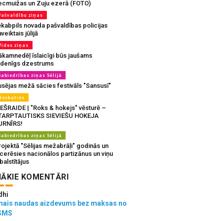
ecmuižas un Zuju ezerā (FOTO)
Pašvaldību ziņas
ēkabpils novada pašvaldības policijas
veiktais jūlijā
Vides ziņas
ākamnedēļ īslaicīgi būs jaušams
udenīgs dzestrums
Sabiedrības ziņas Sēlijā
usējas mežā sācies festivāls "Sansusī"
Noskaties
IEŠRAIDE | "Roks & hokejs" vēsturē –
TARPTAUTISKS SIEVIEŠU HOKEJA
URNĪRS!
Sabiedrības ziņas Sēlijā
ojektā "Sēlijas mežabrāļi" godinās un
tcerēsies nacionālos partizānus un viņu
balstītājus
ĀKIE KOMENTĀRI
dhi
mais naudas aizdevums bez maksas no
SMS