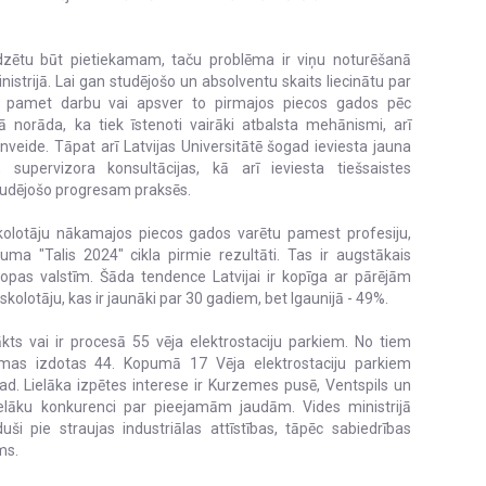
jadzētu būt pietiekamam, taču problēma ir viņu noturēšanā
nistrijā. Lai gan studējošo un absolventu skaits liecinātu par
gi pamet darbu vai apsver to pirmajos piecos gados pēc
jā norāda, ka tiek īstenoti vairāki atbalsta mehānismi, arī
lnveide. Tāpat arī Latvijas Universitātē šogad ieviesta jauna
 supervizora konsultācijas, kā arī ieviesta tiešsaistes
 studējošo progresam praksēs.
skolotāju nākamajos piecos gados varētu pamest profesiju,
juma "Talis 2024" cikla pirmie rezultāti. Tas ir augstākais
iropas valstīm. Šāda tendence Latvijai ir kopīga ar pārējām
 skolotāju, kas ir jaunāki par 30 gadiem, bet Igaunijā - 49%.
kts vai ir procesā 55 vēja elektrostaciju parkiem. No tiem
mas izdotas 44. Kopumā 17 Vēja elektrostaciju parkiem
ad. Lielāka izpētes interese ir Kurzemes pusē, Ventspils un
ielāku konkurenci par pieejamām jaudām. Vides ministrijā
uši pie straujas industriālas attīstības, tāpēc sabiedrības
ms.