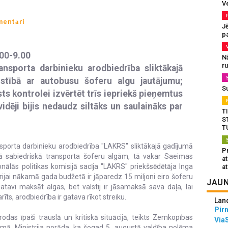
V
mentāri
J
pa
.00-9.00
N
r
ansporta darbinieku arodbiedrība sliktākajā
istībā ar autobusu šoferu algu jautājumu;
S
s kontrolei izvērtēt trīs iepriekš pieņemtus
idēji bijis nedaudz siltāks un saulaināks par
T
S
T
sporta darbinieku arodbiedrība "LAKRS" sliktākajā gadījumā
Pr
ālā sabiedriskā transporta šoferu algām, tā vakar Saeimas
a
nālās politikas komisijā sacīja "LAKRS" priekšsēdētāja Inga
at
trijai nākamā gada budžetā ir jāparedz 15 miljoni eiro šoferu
JAUN
gatavi maksāt algas, bet valstij ir jāsamaksā sava daļa, lai
īts, arodbiedrība ir gatava rīkot streiku.
Lan
Pir
odas īpaši trauslā un kritiskā situācijā, teikts Zemkopības
Via
umā. Ministrija norāda, ka šogad 5. augustā valdība nolēma