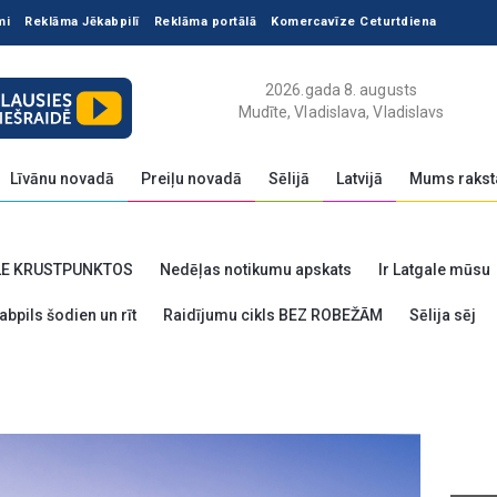
mi
Reklāma Jēkabpilī
Reklāma portālā
Komercavīze Ceturtdiena
2026.gada 8. augusts
Mudīte, Vladislava, Vladislavs
Līvānu novadā
Preiļu novadā
Sēlijā
Latvijā
Mums rakst
LE KRUSTPUNKTOS
Nedēļas notikumu apskats
Ir Latgale mūsu
abpils šodien un rīt
Raidījumu cikls BEZ ROBEŽĀM
Sēlija sēj