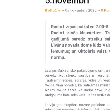
5.novembrī
Radio1.lv
--
05 novembris 2025 --
0 Ko
Radio1 ziņas pulksten 7.00-8
Radio1 ziņās klausieties: Tr
gadījumā paredz streiku sa
Līvānu novada dome lūdz Valst
lēmumus; un Oktobris valstī v
normu.
Latvijas Sabiedrisko pakalpojumu un tran
paredz rīkot streiku saistībā ar reģion
Tautsaimniecības, agrārās, vides un reģio
Vējiņa. Viņa norādīja, ka Satiksmes minis
algām. Vējiņa sacīja, ka darba devēji ir 
atalgojums būtu adekvāts. Ja tas netiks dar
Latvijā graudkopības nozare patlaban atr
ministrijas sagatavotā informatīvā ziņoj