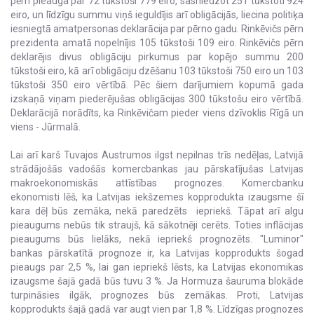
pērn pieauga par 72 tūkstoši 779 eiro, sasniedzot 251 tūkstoti 924
eiro, un līdzīgu summu viņš ieguldījis arī obligācijās, liecina politiķa
iesniegtā amatpersonas deklarācija par pērno gadu. Rinkēvičs pērn
prezidenta amatā nopelnījis 105 tūkstoši 109 eiro. Rinkēvičs pērn
deklarējis divus obligāciju pirkumus par kopējo summu 200
tūkstoši eiro, kā arī obligāciju dzēšanu 103 tūkstoši 750 eiro un 103
tūkstoši 350 eiro vērtībā. Pēc šiem darījumiem kopumā gada
izskaņā viņam piederējušas obligācijas 300 tūkstošu eiro vērtībā.
Deklarācijā norādīts, ka Rinkēvičam pieder viens dzīvoklis Rīgā un
viens - Jūrmalā.
Lai arī karš Tuvajos Austrumos ilgst nepilnas trīs nedēļas, Latvijā
strādājošās vadošās komercbankas jau pārskatījušas Latvijas
makroekonomiskās attīstības prognozes. Komercbanku
ekonomisti lēš, ka Latvijas iekšzemes kopprodukta izaugsme šī
kara dēļ būs zemāka, nekā paredzēts iepriekš. Tāpat arī algu
pieaugums nebūs tik straujš, kā sākotnēji cerēts. Toties inflācijas
pieaugums būs lielāks, nekā iepriekš prognozēts. "Luminor"
bankas pārskatītā prognoze ir, ka Latvijas kopprodukts šogad
pieaugs par 2,5 %, lai gan iepriekš lēsts, ka Latvijas ekonomikas
izaugsme šajā gadā būs tuvu 3 %. Ja Hormuza šauruma blokāde
turpināsies ilgāk, prognozes būs zemākas. Proti, Latvijas
kopprodukts šajā gadā var augt vien par 1,8 %. Līdzīgas prognozes