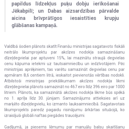
papildus līdzekļus puķu dobju ierīkošanai
Jēkabpilī; un Dabas aizsardzības pārvalde
aicina brīvprātīgos iesaistīties krupju
glābšanas kampaņā.
Valdībā šodien plānots skatīt Finanšu ministrijas sagatavoto fiskāli
neitrālo likumprojektu par akcīzes nodokļa samazināšanu
dīzeļdegvielai par aptuveni 15%, lai mazinātu straujā degvielas
cenu kāpuma ietekmi uz tautsaimniecību un iedzīvotājiem. Pēc
ministrijas aprēķiniem, tas varētu samazināt degvielas cenu par
apmēram 8,6 centiem litrā, ieskaitot pievienotās vērtības nodokli.
Atbilstoši ministrijas priekšlikumam akcīzes nodokļa likmi
dīzeļdegvielai plānots samazināt no 467 eiro līdz 396 eiro par 1000
litriem. Plānots, ka samazinātā akcīzes nodokļa likme būs spēkā
no 1. aprīļa līdz 30. jūnijam. Samazinājums attieksies arī uz
marķēto dīzeļdegvielu, ko izmanto lauksaimniecībā. Sagatavotais
likumprojekts paredz pagaidu risinājumu ārkārtas situācijā, ko
izraisījuši globāli naftas piegādes traucējumi.
Gadījumā, ja pieņems lēmumu par manuālu balsu skaitīšanu