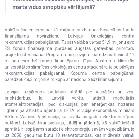
marta vidus sinoptiķu vērtējumā?
Valdība šodien lems par 41 miljona eiro Eiropas Savienības fondu
finansējuma novirzīšanu Latvijas Onkoloģijas centra
rekonstrukcijas pabeigšanai. Tāpat valdība vērtēs 51,9 miljonu eiro
ES fondu finansējuma pārdales augstas gatavības prioritāru
projektu īstenošanai. Programmas grozījumi paredz nodrošināt 41
miljona eiro ES fondu finansējumu Rīgas Austrumu klīniskās
universitātes slimnīcas onkoloģijas centra stacionāra telpu pilnīgas
rekonstrukcijas pabeigšanai. Kopumā centra pabeigšanai
paredzēti 48,3 miljoni eiro kopā ar nacionālo līdzfinansējumu.
Latvijas uzņēmumi patlaban strādā pie iespējām un veic
priekšdarbus, lai Latvijā varētu attīstīt modulārās
atomelektrostacijas, pēc diskusijas par enerģētikas nozares
ilgtermiņa attīstību aģentūrai LETA norādīja ekonomikas ministrs
Viktors Valainis. Viņš sacīja, ka tuvākajos gados elektroenerģijas
patēriņš Latvijā tikai pieaugs, tādēļ ir jādomā, kā valstī lielākā
apmērā ir iespējams saražot elektroenerģiju savām vajadzībām, jo
uz 2050. gadu tās būtu 18 teravatstundas, kas ir divreiz vairāk