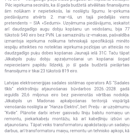
Pēc iepirkuma secināts, ka šī gada budžetā atvēlētais finansējums
šim nolūkam ir nepietiekošs, lai noslēgtu līgumu. Ie¬pirkuma
piedāvājums atvērts 2. mar¬tā, un tajā piedalījās viens
pretendents – SIA «Sedumi». Uzņēmuma piedāvājums, ieskaitot
arī daudzgadīgo augu dobju kopšanu un veidošanu, bija 77
tūkstoši 540 eiro bez PVN. Lai samazinātu iz¬maksas, pašvaldība
izmantoja iepirkuma nolikuma tehniskajā specifikācijā minēto
iespēju atteikties no noteiktas iepirkuma pozīcijas un atteicās no
daudzgadīgo puķu dobes kopšanas Jaunajā ielā 31C. Taču tāpat
Jēkabpils puķu dobju apzaļumošanai un kopšanai šogad
nepieciešami papildu līdzekļi, jo šī gada budžetā piešķirtais
finansējums ir tikai 23 tūkstoši 819 eiro.
Latvijas elektroenerģijas sadales sistēmas operators AS "Sadales
tīkls" elektrolīniju atjaunošanas būvdarbos 2026.-2028. gadā
ieguldīs 20,6 miljonus eiro bez pievienotās vērtības nodokļa.
Jēkabpils un Madonas apkalpošanas teritorijā vispārīgā
vienošanās noslēgta ar "Hanza-Elektro", bet Preiļu - ar uzņēmumu
"Kvēle". Plānotie darbi ietver gaisvadu līniju balstu nomaiņu un
remontu, piekarkabeļu montāžu, kā arī kabeļlīniju izbūvi un
atjaunošanu. Tāpat veiks transformatoru apakšstaciju un sadalņu
darbus, arī transformatoru maiņu, remontu un tehnisko apkopi, kā