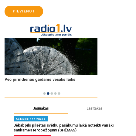
PIEVIENOT
Jaunākās
Lasītākās
Sabiedrības ziņas
Jēkabpils pilsētas svētku pasākumu laikā noteikti vairāki
satiksmes ierobežojumi (SHĒMAS)