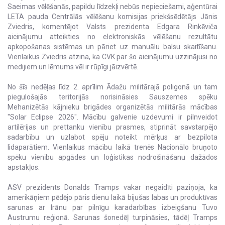
Saeimas vēlēšanās, papildu līdzekļi nebūs nepieciešami, aģentūrai
LETA pauda Centrālās vēlēšanu komisijas priekšsēdētājs Jānis
Zviedris, komentējot Valsts prezidenta Edgara Rinkēviča
aicinājumu atteikties no elektroniskās vēlēšanu rezultātu
apkopošanas sistēmas un pāriet uz manuālu balsu skaitīšanu.
Vienlaikus Zviedris atzina, ka CVK par šo aicinājumu uzzinājusi no
medijiem un lēmums vēl ir rūpīgi jāizvērtē.
No šīs nedēļas līdz 2. aprīlim Ādažu militārajā poligonā un tam
piegulošajās teritorijās norisināsies Sauszemes spēku
Mehanizētās kājnieku brigādes organizētās militārās mācības
"Solar Eclipse 2026". Mācību galvenie uzdevumi ir pilnveidot
artilērijas un prettanku vienību prasmes, stiprināt savstarpējo
sadarbību un uzlabot spēju noteikt mērķus ar bezpilota
lidaparātiem. Vienlaikus mācību laikā trenēs Nacionālo bruņoto
spēku vienību apgādes un loģistikas nodrošināšanu dažādos
apstākļos.
ASV prezidents Donalds Tramps vakar negaidīti paziņoja, ka
amerikāņiem pēdējo pāris dienu laikā bijušas labas un produktīvas
sarunas ar Irānu par pilnīgu karadarbības izbeigšanu Tuvo
Austrumu reģionā. Sarunas šonedēļ turpināsies, tādēļ Tramps