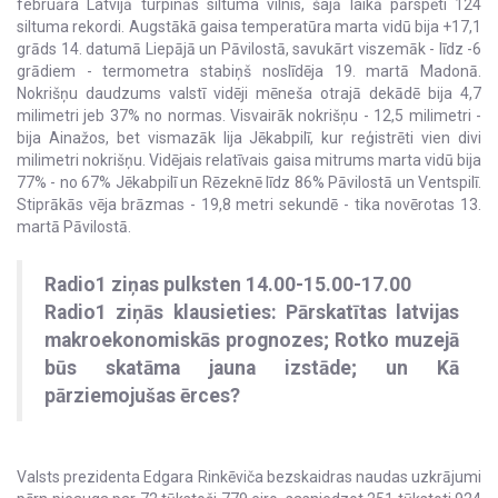
februāra Latvijā turpinās siltuma vilnis, šajā laikā pārspēti 124
siltuma rekordi. Augstākā gaisa temperatūra marta vidū bija +17,1
grāds 14. datumā Liepājā un Pāvilostā, savukārt viszemāk - līdz -6
grādiem - termometra stabiņš noslīdēja 19. martā Madonā.
Nokrišņu daudzums valstī vidēji mēneša otrajā dekādē bija 4,7
milimetri jeb 37% no normas. Visvairāk nokrišņu - 12,5 milimetri -
bija Ainažos, bet vismazāk lija Jēkabpilī, kur reģistrēti vien divi
milimetri nokrišņu. Vidējais relatīvais gaisa mitrums marta vidū bija
77% - no 67% Jēkabpilī un Rēzeknē līdz 86% Pāvilostā un Ventspilī.
Stiprākās vēja brāzmas - 19,8 metri sekundē - tika novērotas 13.
martā Pāvilostā.
Radio1 ziņas pulksten 14.00-15.00-17.00
Radio1 ziņās klausieties: Pārskatītas latvijas
makroekonomiskās prognozes; Rotko muzejā
būs skatāma jauna izstāde; un Kā
pārziemojušas ērces?
Valsts prezidenta Edgara Rinkēviča bezskaidras naudas uzkrājumi