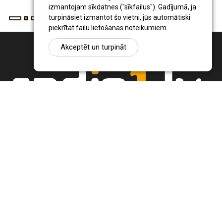
izmantojam sīkdatnes ("sīkfailus"). Gadījumā, ja
turpināsiet izmantot šo vietni, jūs automātiski
piekrītat failu lietošanas noteikumiem.
Akceptēt un turpināt
Ziņu portāls Radio1.lv ir informācija un diskusija par Jēkabpils
pilsētas un reģiona novadu aktualitātēm. Svarīgākie notikumi un
procesi Latvijā un pasaulē.
+371 22 320 220