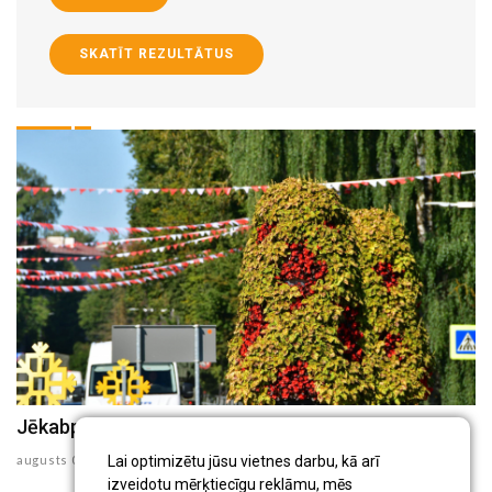
SKATĪT REZULTĀTUS
Jēkabpils Radio1 ziņas 2026.gada 6.augustā
Jēkabpils Radio1 ziņas 2026.gada 5.augustā
augusts 06 , 2026
augusts 05 , 2026
Lai optimizētu jūsu vietnes darbu, kā arī
izveidotu mērķtiecīgu reklāmu, mēs