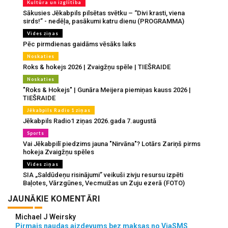
Kultūra un izglītība
Sākusies Jēkabpils pilsētas svētku – “Divi krasti, viena
sirds!” - nedēļa, pasākumi katru dienu (PROGRAMMA)
Vides ziņas
Pēc pirmdienas gaidāms vēsāks laiks
Noskaties
Roks & hokejs 2026 | Zvaigžņu spēle | TIEŠRAIDE
Noskaties
"Roks & Hokejs" | Gunāra Meijera piemiņas kauss 2026 |
TIEŠRAIDE
Jēkabpils Radio 1 ziņas
Jēkabpils Radio1 ziņas 2026.gada 7.augustā
Sports
Vai Jēkabpilī piedzims jauna "Nirvāna"? Lotārs Zariņš pirms
hokeja Zvaigžņu spēles
Vides ziņas
SIA „Saldūdeņu risinājumi” veikuši zivju resursu izpēti
Baļotes, Vārzgūnes, Vecmuižas un Zuju ezerā (FOTO)
JAUNĀKIE KOMENTĀRI
Michael J Weirsky
Pirmais naudas aizdevums bez maksas no ViaSMS