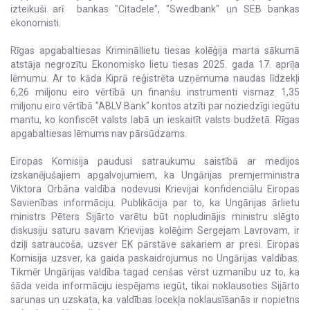
izteikuši arī bankas "Citadele", "Swedbank" un SEB bankas
ekonomisti.
Rīgas apgabaltiesas Krimināllietu tiesas kolēģija marta sākumā
atstāja negrozītu Ekonomisko lietu tiesas 2025. gada 17. aprīļa
lēmumu. Ar to kāda Kiprā reģistrēta uzņēmuma naudas līdzekļi
6,26 miljonu eiro vērtībā un finanšu instrumenti vismaz 1,35
miljonu eiro vērtībā "ABLV Bank" kontos atzīti par noziedzīgi iegūtu
mantu, ko konfiscēt valsts labā un ieskaitīt valsts budžetā. Rīgas
apgabaltiesas lēmums nav pārsūdzams.
Eiropas Komisija paudusi satraukumu saistībā ar medijos
izskanējušajiem apgalvojumiem, ka Ungārijas premjerministra
Viktora Orbāna valdība nodevusi Krievijai konfidenciālu Eiropas
Savienības informāciju. Publikācija par to, ka Ungārijas ārlietu
ministrs Pēters Sijārto varētu būt nopludinājis ministru slēgto
diskusiju saturu savam Krievijas kolēģim Sergejam Lavrovam, ir
dziļi satraucoša, uzsver EK pārstāve sakariem ar presi. Eiropas
Komisija uzsver, ka gaida paskaidrojumus no Ungārijas valdības.
Tikmēr Ungārijas valdība tagad cenšas vērst uzmanību uz to, ka
šāda veida informāciju iespējams iegūt, tikai noklausoties Sijārto
sarunas un uzskata, ka valdības locekļa noklausīšanās ir nopietns