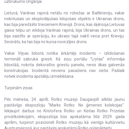
uzbrukums Ungārijai.
Lietuvā, Varēnas rajonā netālu no robežas ar Baltkrieviju, vakar
nokritušais un eksplodējušais lidojošais objekts ir Ukrainas drons,
kas bija paredzēts triecieniem Krievijā. Drons, kas šķērsoja Lietuvas
gaisa telpu un ielidoja Varēnas rajonā, bija Ukrainas drons, un tas
bija saistīts ar operāciju, ko ukraiņi tajā naktī veica pret Krieviju.
Secināts, ka tas bija no kursa novirzījies drons.
Vakar Viļņas lidostā notika ārkārtējs incidents – izlidošanas
terminālī sabruka griesti. Kā ziņu portālu “Lrytas” informēja
lidostāā, nokrita dekoratīvs griestu panelis, nevis ēkas galvenās
konstrukcijas. Incidentā neviens pasažieris nav cietis. Pašlaik
notiek incidenta apstākļu izmeklēšana.
Turpinām ziņas
Pēc mēneša, 24. aprīlī, Rotko muzejs Daugavpilī atklās jaunu
pastāvīgo ekspozīciju "Marks Rotko. No ģimenes kolekcijas".
Iekļaujot darbus no Kristofera Rotko un Keitas Rotko Prizelas
privātkolekcijām, ekspozīcija būs apskatāma līdz 2029. gada
aprīlim, turpinot pozicionēt Rotko muzeju kā vienīgo kultūrvietu
Austrumeiropā, kur pastāvīgi apskatāmi Rotko oriģināldarbi.