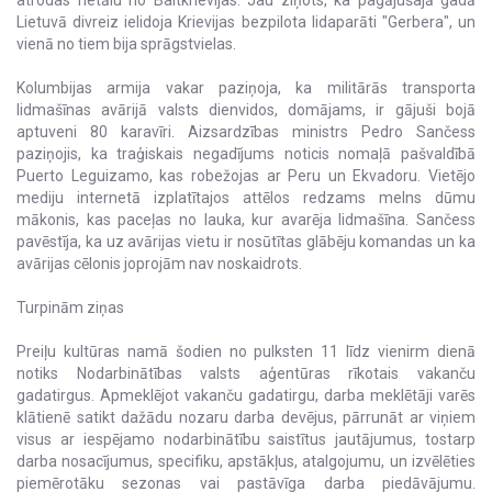
atrodas netālu no Baltkrievijas. Jau ziņots, ka pagājušajā gadā
Lietuvā divreiz ielidoja Krievijas bezpilota lidaparāti "Gerbera", un
vienā no tiem bija sprāgstvielas.
Kolumbijas armija vakar paziņoja, ka militārās transporta
lidmašīnas avārijā valsts dienvidos, domājams, ir gājuši bojā
aptuveni 80 karavīri. Aizsardzības ministrs Pedro Sančess
paziņojis, ka traģiskais negadījums noticis nomaļā pašvaldībā
Puerto Leguizamo, kas robežojas ar Peru un Ekvadoru. Vietējo
mediju internetā izplatītajos attēlos redzams melns dūmu
mākonis, kas paceļas no lauka, kur avarēja lidmašīna. Sančess
pavēstīja, ka uz avārijas vietu ir nosūtītas glābēju komandas un ka
avārijas cēlonis joprojām nav noskaidrots.
Turpinām ziņas
Preiļu kultūras namā šodien no pulksten 11 līdz vienirm dienā
notiks Nodarbinātības valsts aģentūras rīkotais vakanču
gadatirgus. Apmeklējot vakanču gadatirgu, darba meklētāji varēs
klātienē satikt dažādu nozaru darba devējus, pārrunāt ar viņiem
visus ar iespējamo nodarbinātību saistītus jautājumus, tostarp
darba nosacījumus, specifiku, apstākļus, atalgojumu, un izvēlēties
piemērotāku sezonas vai pastāvīga darba piedāvājumu.