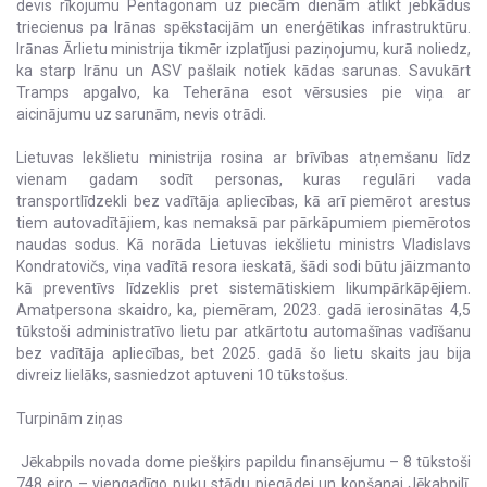
devis rīkojumu Pentagonam uz piecām dienām atlikt jebkādus
triecienus pa Irānas spēkstacijām un enerģētikas infrastruktūru.
Irānas Ārlietu ministrija tikmēr izplatījusi paziņojumu, kurā noliedz,
ka starp Irānu un ASV pašlaik notiek kādas sarunas. Savukārt
Tramps apgalvo, ka Teherāna esot vērsusies pie viņa ar
aicinājumu uz sarunām, nevis otrādi.
Lietuvas Iekšlietu ministrija rosina ar brīvības atņemšanu līdz
vienam gadam sodīt personas, kuras regulāri vada
transportlīdzekli bez vadītāja apliecības, kā arī piemērot arestus
tiem autovadītājiem, kas nemaksā par pārkāpumiem piemērotos
naudas sodus. Kā norāda Lietuvas iekšlietu ministrs Vladislavs
Kondratovičs, viņa vadītā resora ieskatā, šādi sodi būtu jāizmanto
kā preventīvs līdzeklis pret sistemātiskiem likumpārkāpējiem.
Amatpersona skaidro, ka, piemēram, 2023. gadā ierosinātas 4,5
tūkstoši administratīvo lietu par atkārtotu automašīnas vadīšanu
bez vadītāja apliecības, bet 2025. gadā šo lietu skaits jau bija
divreiz lielāks, sasniedzot aptuveni 10 tūkstošus.
Turpinām ziņas
Jēkabpils novada dome piešķirs papildu finansējumu – 8 tūkstoši
748 eiro – viengadīgo puķu stādu piegādei un kopšanai Jēkabpilī.