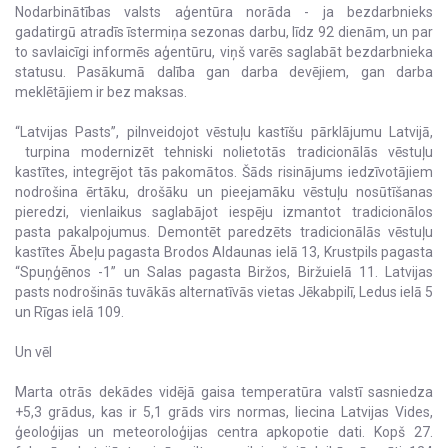
Nodarbinātības valsts aģentūra norāda - ja bezdarbnieks
gadatirgū atradīs īstermiņa sezonas darbu, līdz 92 dienām, un par
to savlaicīgi informēs aģentūru, viņš varēs saglabāt bezdarbnieka
statusu. Pasākumā dalība gan darba devējiem, gan darba
meklētājiem ir bez maksas.
“Latvijas Pasts”, pilnveidojot vēstuļu kastīšu pārklājumu Latvijā,
turpina modernizēt tehniski nolietotās tradicionālās vēstuļu
kastītes, integrējot tās pakomātos. Šāds risinājums iedzīvotājiem
nodrošina ērtāku, drošāku un pieejamāku vēstuļu nosūtīšanas
pieredzi, vienlaikus saglabājot iespēju izmantot tradicionālos
pasta pakalpojumus. Demontēt paredzēts tradicionālās vēstuļu
kastītes Ābeļu pagasta Brodos Aldaunas ielā 13, Krustpils pagasta
“Spuņģēnos -1” un Salas pagasta Biržos, Biržuielā 11. Latvijas
pasts nodrošinās tuvākās alternatīvās vietas Jēkabpilī, Ledus ielā 5
un Rīgas ielā 109.
Un vēl
Marta otrās dekādes vidējā gaisa temperatūra valstī sasniedza
+5,3 grādus, kas ir 5,1 grāds virs normas, liecina Latvijas Vides,
ģeoloģijas un meteoroloģijas centra apkopotie dati. Kopš 27.