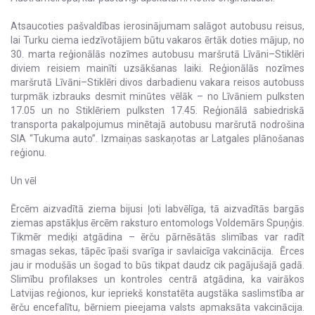
Atsaucoties pašvaldības ierosinājumam salāgot autobusu reisus,
lai Turku ciema iedzīvotājiem būtu vakaros ērtāk doties mājup, no
30. marta reģionālās nozīmes autobusu maršrutā Līvāni–Stiklēri
diviem reisiem mainīti uzsākšanas laiki. Reģionālās nozīmes
maršrutā Līvāni–Stiklēri divos darbadienu vakara reisos autobuss
turpmāk izbrauks desmit minūtes vēlāk – no Līvāniem pulksten
17.05 un no Stiklēriem pulksten 17.45. Reģionālā sabiedriskā
transporta pakalpojumus minētajā autobusu maršrutā nodrošina
SIA “Tukuma auto”. Izmaiņas saskaņotas ar Latgales plānošanas
reģionu.
Un vēl
Ērcēm aizvadītā ziema bijusi ļoti labvēlīga, tā aizvadītās bargās
ziemas apstākļus ērcēm raksturo entomologs Voldemārs Spuņģis.
Tikmēr mediķi atgādina – ērču pārnēsātās slimības var radīt
smagas sekas, tāpēc īpaši svarīga ir savlaicīga vakcinācija. Ērces
jau ir modušās un šogad to būs tikpat daudz cik pagājušajā gadā.
Slimību profilakses un kontroles centrā atgādina, ka vairākos
Latvijas reģionos, kur iepriekš konstatēta augstāka saslimstība ar
ērču encefalītu, bērniem pieejama valsts apmaksāta vakcinācija.