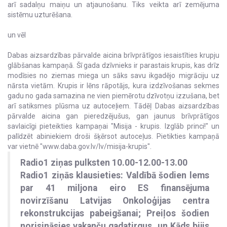
arī sadalņu maiņu un atjaunošanu. Tiks veikta arī zemējuma
sistēmu uzturēšana.
un vēl
Dabas aizsardzības pārvalde aicina brīvprātīgos iesaistīties krupju
glābšanas kampaņā. Šī gada dzīvnieks ir parastais krupis, kas drīz
modīsies no ziemas miega un sāks savu ikgadējo migrāciju uz
nārsta vietām. Krupis ir lēns rāpotājs, kura izdzīvošanas sekmes
gadu no gada samazina ne vien piemērotu dzīvotņu izzušana, bet
arī satiksmes plūsma uz autoceļiem. Tādēļ Dabas aizsardzības
pārvalde aicina gan pieredzējušus, gan jaunus brīvprātīgos
savlaicīgi pieteikties kampaņai "Misija - krupis. Izglāb princi!" un
palīdzēt abiniekiem droši šķērsot autoceļus. Pietikties kampaņā
var vietnē "www.daba.gov.lv/lv/misija-krupis".
Radio1 ziņas pulksten 10.00-12.00-13.00
Radio1 ziņās klausieties: Valdībā šodien lems
par 41 miljona eiro ES finansējuma
novirzīšanu Latvijas Onkoloģijas centra
rekonstrukcijas pabeigšanai; Preiļos šodien
norisināsies vakanču gadatirgus, un Kāds bijis