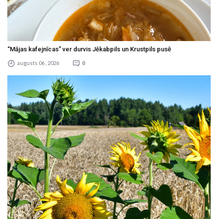
“Mājas kafejnīcas” ver durvis Jēkabpils un Krustpils pusē
augusts 06 , 2026
0