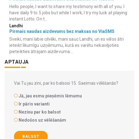
Hello people, I want to share my testimony with all of you. I
have daily 9 to 5 jobs but while I work, I try my luck at playing
instant Lotto. On t...
Landhi
Pirmais naudas aizdevums bez maksas no ViaSMS
Sveiki, mani labie cilvēki, mani sauc Landhi, un es vēlos ātri
ieteikt likumīgu uzņēmumu, kurā es varētu nekavējoties
pieteikties ātrajam aizdevuma...
APTAUJA
Vai Tu jau zini, par ko balsosi 15. Saeimas vēlēšanās?
Jā, jau esmu pieņēmis lēmumu
Ir pāris varianti
Nezinu par ko balsot
Nedošos uz vēlēšanām
BALSOT