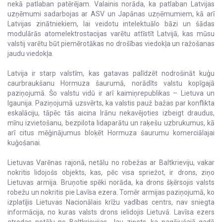
nekā patlaban patērējam. Valainis norāda, ka patlaban Latvijas
uzņēmumi sadarbojas ar ASV un Japānas uzņēmumiem, kā arī
Latvijas zinātniekiem, lai veidotu intelektuālo bāzi un šādas
modulārās atomelektrostacijas varētu attīstīt Latvijā, kas mūsu
valstij varētu būt piemērotākas no drošības viedokļa un ražošanas
jaudu viedokļa.
Latvija ir starp valstīm, kas gatavas palīdzēt nodrošināt kuģu
caurbraukšanu Hormuza šaurumā, norādīts valstu kopīgajā
paziņojumā. Šo valstu vidū ir arī kaimiņrepublikas – Lietuva un
Igaunija. Paziņojumā uzsvērts, ka valstis pauž bažas par konflikta
eskalāciju, tāpēc tās aicina Irānu nekavējoties izbeigt draudus,
mīnu izvietošanu, bezpilota lidaparātu un raķešu uzbrukumus, kā
arī citus mēģinājumus bloķēt Hormuza šaurumu komerciālajai
kuģošanai.
Lietuvas Varēnas rajonā, netālu no robežas ar Baltkrieviju, vakar
nokritis lidojošs objekts, kas, pēc visa spriežot, ir drons, ziņo
Lietuvas armija. Bruņotie spēki norāda, ka drons šķērsojis valsts
robežu un nokritis pie Lavīsa ezera. Tomēr armijas paziņojumā, ko
izplatījis Lietuvas Nacionālais krīžu vadības centrs, nav sniegta
informācija, no kuras valsts drons ielidojis Lietuvā. Lavīsa ezers