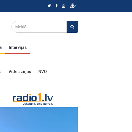
a
Intervijas
s
Vides ziņas
NVO