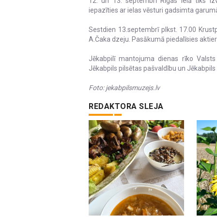
12. un 13. septembrī Rīgas ielā tiks izv
iepazīties ar ielas vēsturi gadsimta garum
Sestdien 13.septembrī plkst. 17.00 Krust
A.Čaka dzeju. Pasākumā piedalīsies aktier
Jēkabpilī mantojuma dienas rīko Valsts 
Jēkabpils pilsētas pašvaldību un Jēkabpil
Foto: jekabpilsmuzejs.lv
REDAKTORA SLEJA