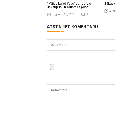
“Mājas kafejnīcas” ver durvis
Sākas 
Jēkabpils un Krustpils pusē
augu
augusts 06 , 2026
0
ATSTĀJIET KOMENTĀRU
Jūsu vārds:
Komentārs