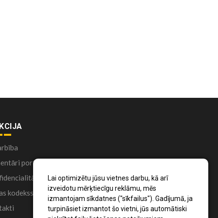
KCIJA
arbība
ntāri portālā
idencialitātes politika
Lai optimizētu jūsu vietnes darbu, kā arī
izveidotu mērķtiecīgu reklāmu, mēs
as kodekss
izmantojam sīkdatnes ("sīkfailus"). Gadījumā, ja
akti
turpināsiet izmantot šo vietni, jūs automātiski