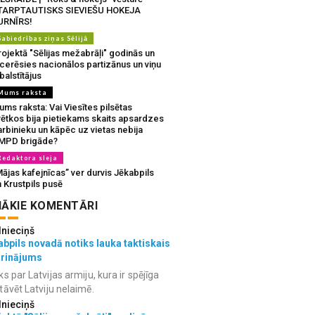
TARPTAUTISKS SIEVIEŠU HOKEJA
URNĪRS!
Sabiedrības ziņas Sēlijā
ojektā "Sēlijas mežabrāļi" godinās un
tcerēsies nacionālos partizānus un viņu
balstītājus
Mums raksta
ms raksta: Vai Viesītes pilsētas
vētkos bija pietiekams skaits apsardzes
rbinieku un kāpēc uz vietas nebija
MPD brigāde?
Redaktora sleja
ājas kafejnīcas” ver durvis Jēkabpils
 Krustpils pusē
ĀKIE KOMENTĀRI
lnieciņš
bpils novadā notiks lauka taktiskais
grinājums
ks par Latvijas armiju, kura ir spējīga
tāvēt Latviju nelaimē.
lnieciņš