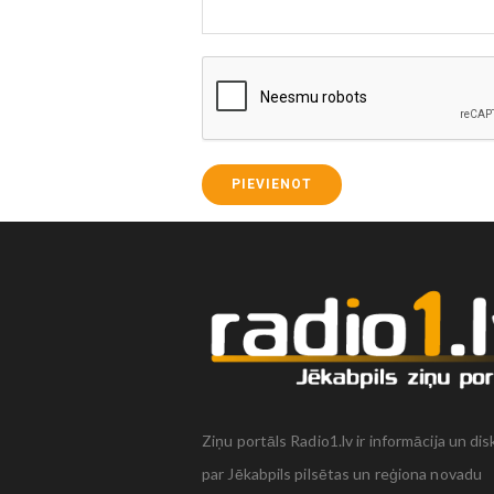
PIEVIENOT
Ziņu portāls Radio1.lv ir informācija un dis
par Jēkabpils pilsētas un reģiona novadu