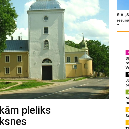
SI
re
V
J
pa
N
r
ēkām pieliks
S
āksnes
T