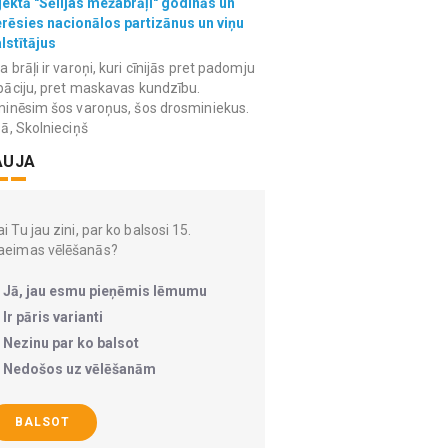
ektā "Sēlijas mežabrāļi" godinās un
erēsies nacionālos partizānus un viņu
lstītājus
 brāļi ir varoņi, kuri cīnijās pret padomju
āciju, pret maskavas kundzību.
inēsim šos varoņus, šos drosminiekus.
ā, Skolnieciņš
AUJA
i Tu jau zini, par ko balsosi 15.
aeimas vēlēšanās?
Jā, jau esmu pieņēmis lēmumu
Ir pāris varianti
Nezinu par ko balsot
Nedošos uz vēlēšanām
BALSOT