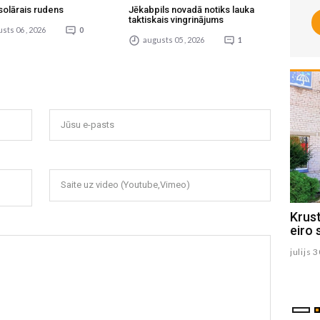
solārais rudens
Jēkabpils novadā notiks lauka
taktiskais vingrinājums
sts 06 , 2026
0
augusts 05 , 2026
1
Jūsu e-pasts
Saite uz video (Youtube,Vimeo)
1.augustā Viesīte svin pilsētas
Krus
svētkus (PROGRAMMA)
eiro 
julijs 31 , 2026
julijs 