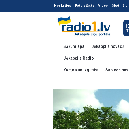
Noskaties
Foto stāsts
Video
Sludināju
Sākumlapa
Jēkabpils novadā
Jēkabpils Radio 1
Kultūra un izglītība
Sabiedrības