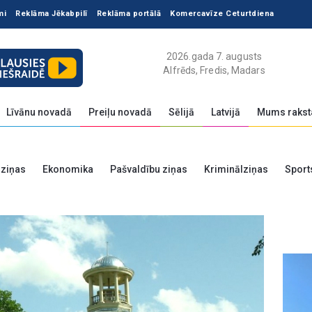
mi
Reklāma Jēkabpilī
Reklāma portālā
Komercavīze Ceturtdiena
2026.gada 7. augusts
Alfrēds, Fredis, Madars
Līvānu novadā
Preiļu novadā
Sēlijā
Latvijā
Mums rakst
 ziņas
Ekonomika
Pašvaldību ziņas
Kriminālziņas
Sport