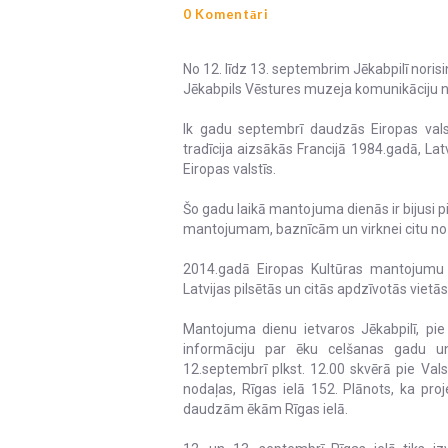
0 Komentāri
No 12. līdz 13. septembrim Jēkabpilī nori
Jēkabpils Vēstures muzeja komunikāciju n
Ik gadu septembrī daudzās Eiropas vals
tradīcija aizsākās Francijā 1984.gadā, L
Eiropas valstīs.
Šo gadu laikā mantojuma dienās ir bijusi 
mantojumam, baznīcām un virknei citu no
2014.gadā Eiropas Kultūras mantojumu di
Latvijas pilsētās un citās apdzīvotās vietās 
Mantojuma dienu ietvaros Jēkabpilī, pie
informāciju par ēku celšanas gadu un
12.septembrī plkst. 12.00 skvērā pie Val
nodaļas, Rīgas ielā 152. Plānots, ka pro
daudzām ēkām Rīgas ielā.