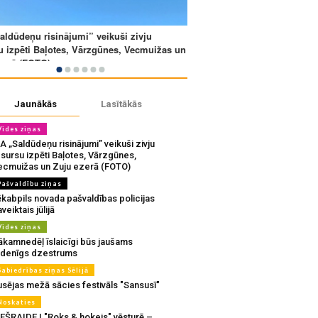
Jaunākās
Lasītākās
Vides ziņas
A „Saldūdeņu risinājumi” veikuši zivju
sursu izpēti Baļotes, Vārzgūnes,
ecmuižas un Zuju ezerā (FOTO)
Pašvaldību ziņas
ēkabpils novada pašvaldības policijas
veiktais jūlijā
Vides ziņas
ākamnedēļ īslaicīgi būs jaušams
udenīgs dzestrums
Sabiedrības ziņas Sēlijā
usējas mežā sācies festivāls "Sansusī"
Noskaties
IEŠRAIDE | "Roks & hokejs" vēsturē –