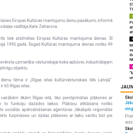
S
T
sināsies Eiropas Kultūras mantojumu dienu pasākumi, informē
Pr
odaļas vadītāja Kate Zaharova.
a
at
tīs tiek atzīmētas Eiropas Kultūras mantojuma dienas. Šī
atvijā 1995.gadā. Šogad Kultūras mantojuma dienas notiks 49
Mu
s
da
N
pievērsta uzmanība vēsturiskajai koka apbūvei, industriālajam
zīmīgu objektu.
“M
un
enu tēma ir „Rīgas ielas kultūrvēsturiskais tēls Latvijā".
ir 65 Rīgas ielas.
JAUN
Sko
 vairākām ēkām Rīgas ielā, tiks piestiprinātas plāksnes ar
Jēka
 to funkciju dažādos laikos. Plākšņu atklāšana notiks
vin
sts sociālās apdrošināšanas aģentūras Jēkabpils reģionālās
jekts turpināsies un šādas plāksnes ar laiku varētu būt pie
Prie
aizs
Sko