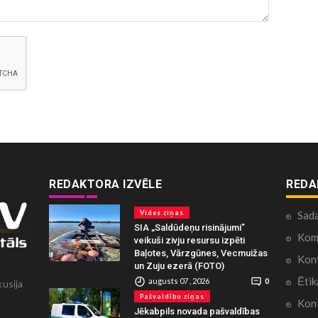
REDAKTORA IZVĒLE
REDA
Vides ziņas
Sad
SIA „Saldūdeņu risinājumi”
Kome
veikuši zivju resursu izpēti
Baļotes, Vārzgūnes, Vecmuižas
Konf
un Zuju ezerā (FOTO)
Ētik
augusts 07 , 2026
0
kusija
Pašvaldību ziņas
Kont
Jēkabpils novada pašvaldības