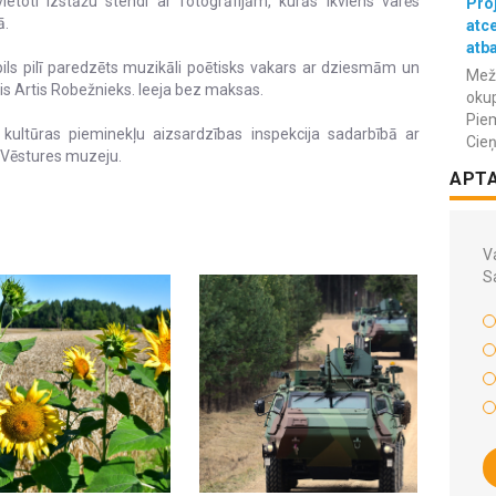
ietoti izstāžu stendi ar fotogrāfijām, kurās ikviens varēs
Proj
ā.
atc
atba
pils pilī paredzēts muzikāli poētisks vakars ar dziesmām un
Meža
is Artis Robežnieks. Ieeja bez maksas.
okup
Piem
kultūras pieminekļu aizsardzības inspekcija sadarbībā ar
Cieņ
s Vēstures muzeju.
APT
Va
S