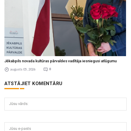
Jēkabpils novada kultūras pārvaldes vadītāja iesniegusi atlūgumu
augusts 05 , 2026
0
ATSTĀJIET KOMENTĀRU
Jūsu vārds:
Jūsu e-pasts