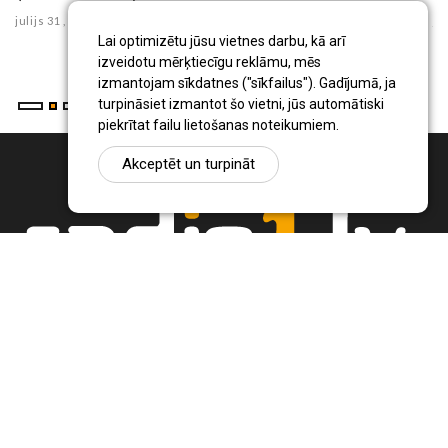
julijs 31 , 2026
ju
Lai optimizētu jūsu vietnes darbu, kā arī
izveidotu mērķtiecīgu reklāmu, mēs
izmantojam sīkdatnes ("sīkfailus"). Gadījumā, ja
turpināsiet izmantot šo vietni, jūs automātiski
piekrītat failu lietošanas noteikumiem.
Akceptēt un turpināt
Ziņu portāls Radio1.lv ir informācija un diskusija par Jēkabpils
pilsētas un reģiona novadu aktualitātēm. Svarīgākie notikumi un
procesi Latvijā un pasaulē.