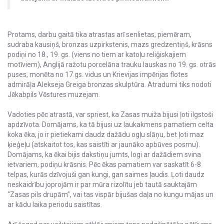
Protams, darbu gaitā tika atrastas arī senlietas, piemēram,
sudraba kausiņš, bronzas uzpirkstenis, mazs gredzentiņš, krāsns
podiņi no 18., 19. gs. (viens no tiem ar katoļu reliģiskajiem
motīviem), Anglijā ražotu porcelāna trauku lauskas no 19. gs. otrās
puses, monēta no 17.gs. vidus un Krievijas impērijas flotes
admirāļa Alekseja Greiga bronzas skulptūra. Atradumi tiks nodoti
Jēkabpils Vēstures muzejam.
Vadoties pēc atrastā, var spriest, ka Zasas muiža bijusi ļoti ilgstoši
apdzīvota. Domājams, ka tā bijusi uz laukakmens pamatiem celta
koka ēka, jo ir pietiekami daudz dažādu ogļu slāņu, bet ļoti maz
ķieģeļu (atskaitot tos, kas saistīti ar jaunāko apbūves posmu).
Domājams, ka ēkai bijis dakstiņu jumts, logi ar dažādiem svina
ietvariem, podiņu krāsnis. Pēc ēkas pamatiem var saskatīt 6-8
telpas, kurās dzīvojuši gan kungi, gan saimes ļaudis. Ļoti daudz
neskaidrību joprojām ir par mūra rizolītu jeb tautā sauktajām
“Zasas pils drupām”, vai tas vispār bijušas daļa no kungu mājas un
ar kādu laika periodu saistītas.