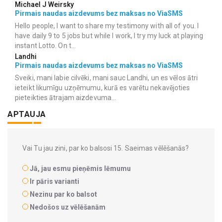
Michael J Weirsky
Pirmais naudas aizdevums bez maksas no ViaSMS
Hello people, I want to share my testimony with all of you. I
have daily 9 to 5 jobs but while I work, I try my luck at playing
instant Lotto. On t...
Landhi
Pirmais naudas aizdevums bez maksas no ViaSMS
Sveiki, mani labie cilvēki, mani sauc Landhi, un es vēlos ātri
ieteikt likumīgu uzņēmumu, kurā es varētu nekavējoties
pieteikties ātrajam aizdevuma...
APTAUJA
Vai Tu jau zini, par ko balsosi 15. Saeimas vēlēšanās?
Jā, jau esmu pieņēmis lēmumu
Ir pāris varianti
Nezinu par ko balsot
Nedošos uz vēlēšanām