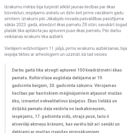
Izrakumu mērķis bija turpināt atklāt jaunas liecības par ēkas
būvvēsturi, iespējamo izskatu un dzīvi šeit pirms vairākiem gadu
simtiem. Izrakumi pēc Jēkabpils novada pašvaldības pasūtījuma
sākās 2023. gadā, atsedzot ēkas pamatu ZR stūri, savukārt šogad
plašāk tika aplūkota jau aptuveni puse ēkas pamatu. Pēc darbu
veikšanas ierakumi tika aizbērti.
Vietējiem iedzīvotājiem 11. jūlijā, pirms ierakumu aizbēršanas, bija
iespēja tikties ar arheologiem un uzzināt, kā tad veicies.
Darbu gaitā tika atsegti aptuveni 150 kvadrātmetri ēkas
pamatu. Kultūrslāņa augšdaļa datējama ar 19.
gadsimta beigām, 20. gadsimta sākumu. Vērojamas
liecības par haotiskiem mēģinājumiem atjaunot muižas
ēku, izmantot nekvalitatīvus ķieģeļus. Ēkas lielākā un
dziļākā pamatu daļa veidota no laukakmeņiem,
iespējams, 17. gadsimta vidū, otrajā pusē, taču ir
atsevišķi akmeņu krāvumi, kas varētu būt arī senāki un
datējami ar muižas izveides pirmsākumiem.