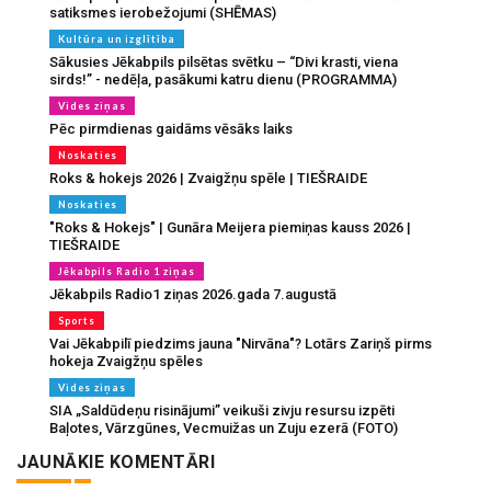
satiksmes ierobežojumi (SHĒMAS)
Kultūra un izglītība
Sākusies Jēkabpils pilsētas svētku – “Divi krasti, viena
sirds!” - nedēļa, pasākumi katru dienu (PROGRAMMA)
Vides ziņas
Pēc pirmdienas gaidāms vēsāks laiks
Noskaties
Roks & hokejs 2026 | Zvaigžņu spēle | TIEŠRAIDE
Noskaties
"Roks & Hokejs" | Gunāra Meijera piemiņas kauss 2026 |
TIEŠRAIDE
Jēkabpils Radio 1 ziņas
Jēkabpils Radio1 ziņas 2026.gada 7.augustā
Sports
Vai Jēkabpilī piedzims jauna "Nirvāna"? Lotārs Zariņš pirms
hokeja Zvaigžņu spēles
Vides ziņas
SIA „Saldūdeņu risinājumi” veikuši zivju resursu izpēti
Baļotes, Vārzgūnes, Vecmuižas un Zuju ezerā (FOTO)
JAUNĀKIE KOMENTĀRI