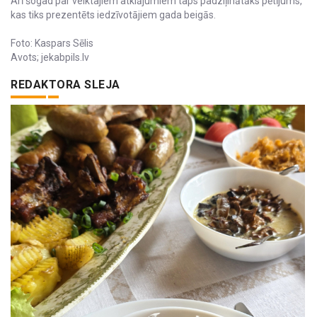
Arī šogad par veiktajiem atklājumiem taps padziļinātāks pētījums,
kas tiks prezentēts iedzīvotājiem gada beigās.
Foto: Kaspars Sēlis
Avots; jekabpils.lv
REDAKTORA SLEJA