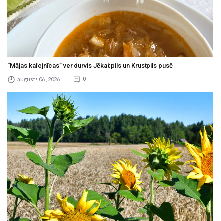
“Mājas kafejnīcas” ver durvis Jēkabpils un Krustpils pusē
augusts 06 , 2026
0