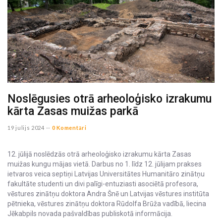
Noslēgusies otrā arheoloģisko izrakumu
kārta Zasas muižas parkā
19 julijs 2024 --
0 Komentāri
12. jūlijā noslēdzās otrā arheoloģisko izrakumu kārta Zasas
muižas kungu mājas vietā. Darbus no 1. līdz 12. jūlijam prakses
ietvaros veica septiņi Latvijas Universitātes Humanitāro zinātņu
fakultāte studenti un divi palīgi-entuziasti asociētā profesora,
vēstures zinātņu doktora Andra Šnē un Latvijas vēstures institūta
pētnieka, vēstures zinātņu doktora Rūdolfa Brūža vadībā, liecina
Jēkabpils novada pašvaldības publiskotā informācija.