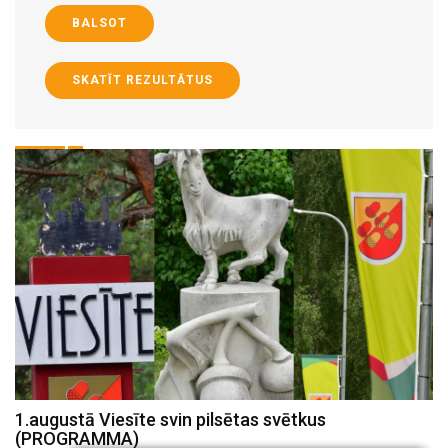
BALSOT
SKATĪT REZULTĀTUS
1.augustā Viesīte svin pilsētas svētkus
K
(PROGRAMMA)
d