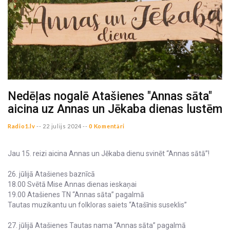
Nedēļas nogalē Atašienes "Annas sāta"
aicina uz Annas un Jēkaba dienas lustēm
Radio1.lv
--
22 julijs 2024 --
0 Komentāri
Jau 15. reizi aicina Annas un Jēkaba dienu svinēt “Annas sātā”!
26. jūlijā Atašienes baznīcā
18.00 Svētā Mise Annas dienas ieskaņai
19.00 Atašienes TN “Annas sāta” pagalmā
Tautas muzikantu un folkloras saiets “Atašīnis suseklis”
27. jūlijā Atašienes Tautas nama “Annas sāta” pagalmā