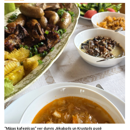
“Mājas kafejnīcas” ver durvis Jēkabpils un Krustpils pusē