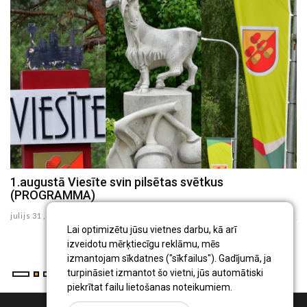
a
1.augustā Viesīte svin pilsētas svētkus
K
(PROGRAMMA)
d
julijs 31 , 2026
ju
Lai optimizētu jūsu vietnes darbu, kā arī
izveidotu mērķtiecīgu reklāmu, mēs
izmantojam sīkdatnes ("sīkfailus"). Gadījumā, ja
turpināsiet izmantot šo vietni, jūs automātiski
piekrītat failu lietošanas noteikumiem.