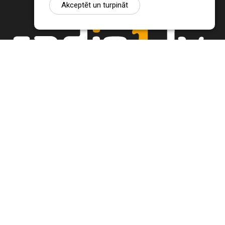
Akceptēt un turpināt
Ziņu portāls Radio1.lv ir informācija un diskusija par Jēkabpils
pilsētas un reģiona novadu aktualitātēm. Svarīgākie notikumi un
procesi Latvijā un pasaulē.
+371 22 320 220
zinas@radio1.lv
REDAKTORA IZVĒLE