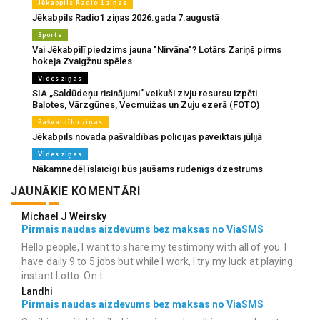
Jēkabpils Radio 1 ziņas
Jēkabpils Radio1 ziņas 2026.gada 7.augustā
Sports
Vai Jēkabpilī piedzims jauna "Nirvāna"? Lotārs Zariņš pirms
hokeja Zvaigžņu spēles
Vides ziņas
SIA „Saldūdeņu risinājumi” veikuši zivju resursu izpēti
Baļotes, Vārzgūnes, Vecmuižas un Zuju ezerā (FOTO)
Pašvaldību ziņas
Jēkabpils novada pašvaldības policijas paveiktais jūlijā
Vides ziņas
Nākamnedēļ īslaicīgi būs jaušams rudenīgs dzestrums
JAUNĀKIE KOMENTĀRI
Michael J Weirsky
Pirmais naudas aizdevums bez maksas no ViaSMS
Hello people, I want to share my testimony with all of you. I
have daily 9 to 5 jobs but while I work, I try my luck at playing
instant Lotto. On t...
Landhi
Pirmais naudas aizdevums bez maksas no ViaSMS