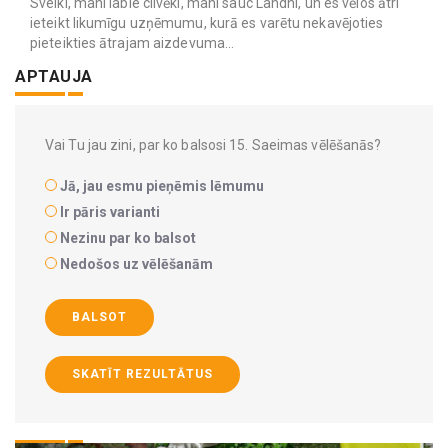
Sveiki, mani labie cilvēki, mani sauc Landhi, un es vēlos ātri
ieteikt likumīgu uzņēmumu, kurā es varētu nekavējoties
pieteikties ātrajam aizdevuma...
APTAUJA
Vai Tu jau zini, par ko balsosi 15. Saeimas vēlēšanās?
Jā, jau esmu pieņēmis lēmumu
Ir pāris varianti
Nezinu par ko balsot
Nedošos uz vēlēšanām
BALSOT
SKATĪT REZULTĀTUS