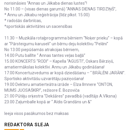
norisināsies “Annas un Jēkaba dienas lustes”!
No 11.00 – (visas dienas garumā) “ANNAS DIENAS TIRDZIŅŠ”,
* Annu un Jēkabu reģistrācija (līdz plkst. 15.00)
* radošās darbnīcas,
*sportiskās aktivitātes un sacensības
11.30 – Muzikāla rotaļprogramma bērniem “Noķer prieku” – kopā
ar “Pārsteigumu karuseli” un bērnu deju kolektīvu “Pelēni”
No 13.00 piepūšamās atrakcijas bērniem,
14.00 Putu ballīte “ Annas tantes veļas baļļā”
15.00 KONCERTS “RODI” – Kapella “AGUSTI”, Oskars Bērziņš,
amatiermākslas kolektīvi. Annu un Jēkabu godināšana!
17.00 Koncertuzvedums ar kopā dziedāšanu – “ BRĀLĒNI JARĀNI”.
Sportisko aktivitāšu uzvarētāju paziņošana!
19.00 Dekteru amatierteātra izrāde – Elza Ilmnere “ONTON,
MUMS JUOSAŠKIR!”, režisore Ē. Bozoviča
21.00 Pūtēju orķestra “Dekšāres” pavadībā (vadītājs A.Vīksna)
23.00 Zaļumballe kopā ar “ Aldis Grandāns un &”
Ieeja visos pasākumos bez maksas
REDAKTORA SLEJA