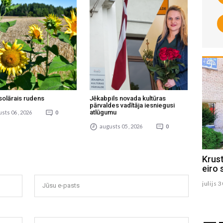
solārais rudens
Jēkabpils novada kultūras
pārvaldes vadītāja iesniegusi
atlūgumu
sts 06 , 2026
0
augusts 05 , 2026
0
1.augustā Viesīte svin pilsētas
Krus
svētkus (PROGRAMMA)
eiro 
julijs 31 , 2026
julijs 
Jūsu e-pasts