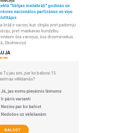
lnieciņš
ektā "Sēlijas mežabrāļi" godinās un
erēsies nacionālos partizānus un viņu
lstītājus
 brāļi ir varoņi, kuri cīnijās pret padomju
āciju, pret maskavas kundzību.
inēsim šos varoņus, šos drosminiekus.
ā, Skolnieciņš
AUJA
i Tu jau zini, par ko balsosi 15.
aeimas vēlēšanās?
Jā, jau esmu pieņēmis lēmumu
Ir pāris varianti
Nezinu par ko balsot
Nedošos uz vēlēšanām
BALSOT