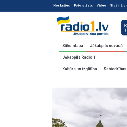
Noskaties
Foto stāsts
Video
Sludināju
Sākumlapa
Jēkabpils novadā
Jēkabpils Radio 1
Kultūra un izglītība
Sabiedrības