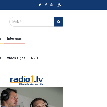
a
Intervijas
s
Vides ziņas
NVO