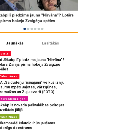
Jaunākās
Lasītākās
Sports
i Jēkabpilī piedzims jauna "Nirvāna"?
otārs Zariņš pirms hokeja Zvaigžņu
pēles
Vides ziņas
A „Saldūdeņu risinājumi” veikuši zivju
sursu izpēti Baļotes, Vārzgūnes,
ecmuižas un Zuju ezerā (FOTO)
Pašvaldību ziņas
ēkabpils novada pašvaldības policijas
veiktais jūlijā
Vides ziņas
ākamnedēļ īslaicīgi būs jaušams
udenīgs dzestrums