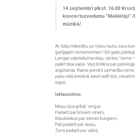
14.septembrī plkst. 16.00 Krust
koncertuzvedumu "Meklētāji" /Ra
mūzikā/.
Ar dziļu mīlestību uz mūsu tautu, savu k
garīgajam testamentam 160 gadu jubilejā, 
Latvijas valstiskuma ideju, vārdos "zeme – tā
palikt tikai sapņi. Viņš brīdina par psihol
atgūšanas. Rainis pievērš uzmanību nevis t
pašu vidū brieduši, kavē radīt īstu, nesatric
sapņi.
Ieklausieties:
Mūsu cīņa gribēj` vergus
Padarīt par brīviem vīriem,
Klaušniekus par zemes kungiem;
Pūli padarīt par tautu,
Zemi padarīt par valsti,