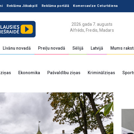
mi
Reklāma Jēkabpilī
Reklāma portālā
Komercavīze Ceturtdiena
2026.gada 7. augusts
Alfrēds, Fredis, Madars
Līvānu novadā
Preiļu novadā
Sēlijā
Latvijā
Mums rakst
 ziņas
Ekonomika
Pašvaldību ziņas
Kriminālziņas
Sport