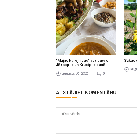
“Mājas kafejnīcas” ver durvis
Sākas 
Jēkabpils un Krustpils pusē
augu
augusts 06 , 2026
0
ATSTĀJIET KOMENTĀRU
Jūsu vārds: