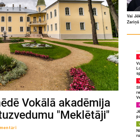
Va
L
s
SI
re
V
smēdē Vokālā akadēmija
rtuzvedumu "Meklētāji"
J
pa
mentāri
N
r