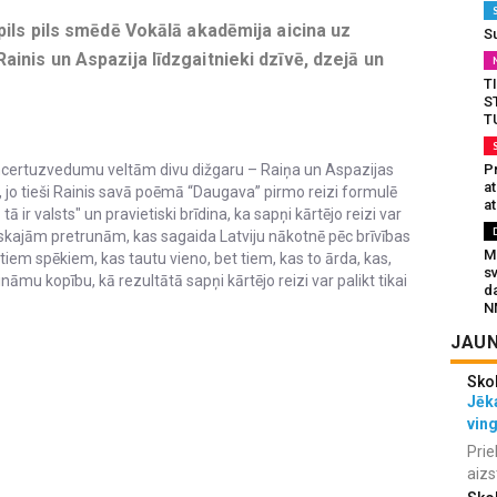
pils pils smēdē Vokālā akadēmija aicina uz
S
inis un Aspazija līdzgaitnieki dzīvē, dzejā un
T
S
T
Pr
oncertuzvedumu veltām divu dižgaru – Raiņa un Aspazijas
a
jo tieši Rainis savā poēmā “Daugava” pirmo reizi formulē
at
 ir valsts" un pravietiski brīdina, ka sapņi kārtējo reizi var
oģiskajām pretrunām, kas sagaida Latviju nākotnē pēc brīvības
Mu
iem spēkiem, kas tautu vieno, bet tiem, kas to ārda, kas,
s
ināmu kopību, kā rezultātā sapņi kārtējo reizi var palikt tikai
da
N
JAUN
Sko
Jēka
vin
Prie
aizs