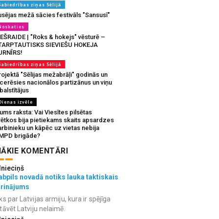
Sabiedrības ziņas Sēlijā
usējas mežā sācies festivāls "Sansusī"
Noskaties
IEŠRAIDE | "Roks & hokejs" vēsturē –
TARPTAUTISKS SIEVIEŠU HOKEJA
URNĪRS!
Sabiedrības ziņas Sēlijā
ojektā "Sēlijas mežabrāļi" godinās un
tcerēsies nacionālos partizānus un viņu
balstītājus
Dienas izvēle
ms raksta: Vai Viesītes pilsētas
vētkos bija pietiekams skaits apsardzes
rbinieku un kāpēc uz vietas nebija
MPD brigāde?
ĀKIE KOMENTĀRI
lnieciņš
bpils novadā notiks lauka taktiskais
grinājums
ks par Latvijas armiju, kura ir spējīga
tāvēt Latviju nelaimē.