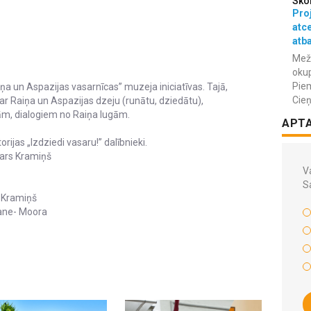
Sko
Proj
atc
atba
Meža
okup
Piem
a un Aspazijas vasarnīcas” muzeja iniciatīvas. Tajā,
Cieņ
ar Raiņa un Aspazijas dzeju (runātu, dziedātu),
m, dialogiem no Raiņa lugām.
APT
ijas „Izdziedi vasaru!” dalībnieki.
gars Kramiņš
Va
S
s Kramiņš
ane- Moora