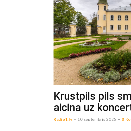
Krustpils pils 
aicina uz konce
Radio1.lv
--
10 septembris 2025 --
0 Ko