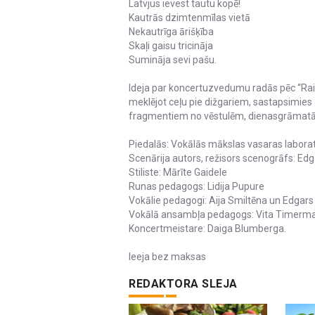
Latvjus ievest tautu kopē!
Kautrās dzimtenmīlas vietā
Nekautrīga ārišķība
Skaļi gaisu tricināja
Sumināja sevi pašu.
Ideja par koncertuzvedumu radās pēc “Raiņ
meklējot ceļu pie dižgariem, sastapsimies 
fragmentiem no vēstulēm, dienasgrāmatā
Piedalās: Vokālās mākslas vasaras laborator
Scenārija autors, režisors scenogrāfs: Ed
Stiliste: Mārīte Gaidele
Runas pedagogs: Lidija Pupure
Vokālie pedagogi: Aija Smiltēna un Edgar
Vokālā ansambļa pedagogs: Vita Timerm
Koncertmeistare: Daiga Blumberga.
Ieeja bez maksas
REDAKTORA SLEJA