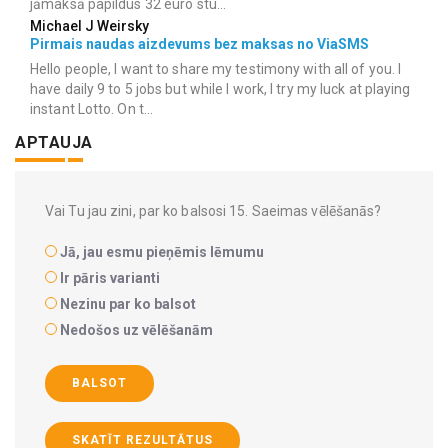
jāmaksā papildus 32 euro stu...
Michael J Weirsky
Pirmais naudas aizdevums bez maksas no ViaSMS
Hello people, I want to share my testimony with all of you. I
have daily 9 to 5 jobs but while I work, I try my luck at playing
instant Lotto. On t...
APTAUJA
Vai Tu jau zini, par ko balsosi 15. Saeimas vēlēšanās?
Jā, jau esmu pieņēmis lēmumu
Ir pāris varianti
Nezinu par ko balsot
Nedošos uz vēlēšanām
BALSOT
SKATĪT REZULTĀTUS