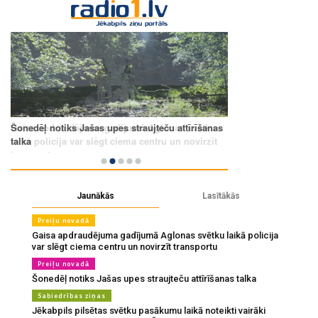
Jaunākās
Lasītākās
Preiļu novadā
Gaisa apdraudējuma gadījumā Aglonas svētku laikā policija
var slēgt ciema centru un novirzīt transportu
Preiļu novadā
Šonedēļ notiks Jašas upes straujteču attīrīšanas talka
Sabiedrības ziņas
Jēkabpils pilsētas svētku pasākumu laikā noteikti vairāki