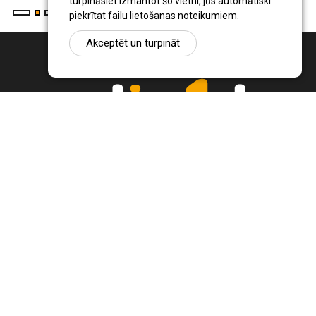
turpināsiet izmantot šo vietni, jūs automātiski
piekrītat failu lietošanas noteikumiem.
Akceptēt un turpināt
Ziņu portāls Radio1.lv ir informācija un diskusija par Jēkabpils
pilsētas un reģiona novadu aktualitātēm. Svarīgākie notikumi un
procesi Latvijā un pasaulē.
+371 22 320 220
zinas@radio1.lv