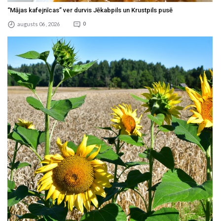
“Mājas kafejnīcas” ver durvis Jēkabpils un Krustpils pusē
augusts 06 , 2026
0