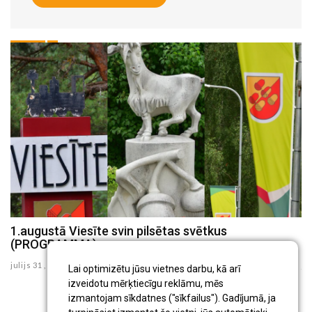
1.augustā Viesīte svin pilsētas svētkus
K
(PROGRAMMA)
d
julijs 31 , 2026
ju
Lai optimizētu jūsu vietnes darbu, kā arī
izveidotu mērķtiecīgu reklāmu, mēs
izmantojam sīkdatnes ("sīkfailus"). Gadījumā, ja