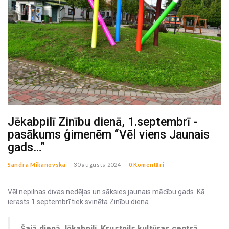
Jēkabpilī Zinību dienā, 1.septembrī -
pasākums ģimenēm “Vēl viens Jaunais
gads…”
Sandra Mikanovska
--
30 augusts 2024 --
0 Komentāri
Vēl nepilnas divas nedēļas un sāksies jaunais mācību gads. Kā
ierasts 1.septembrī tiek svinēta Zinību diena.
Šajā dienā Jēkabpilī, Krustpils kultūras centrā