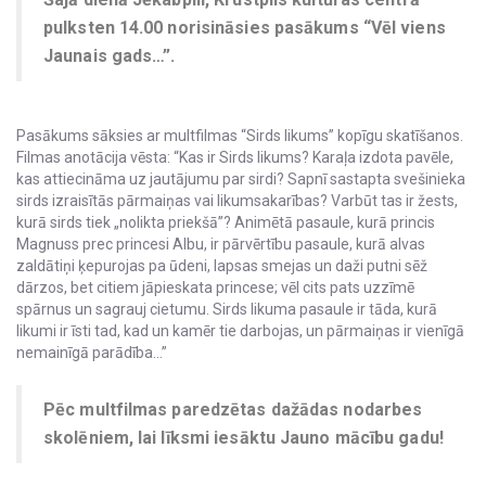
pulksten 14.00 norisināsies pasākums “Vēl viens
Jaunais gads…”.
Pasākums sāksies ar multfilmas “Sirds likums” kopīgu skatīšanos.
Filmas anotācija vēsta: “Kas ir Sirds likums? Karaļa izdota pavēle,
kas attiecināma uz jautājumu par sirdi? Sapnī sastapta svešinieka
sirds izraisītās pārmaiņas vai likumsakarības? Varbūt tas ir žests,
kurā sirds tiek „nolikta priekšā”? Animētā pasaule, kurā princis
Magnuss prec princesi Albu, ir pārvērtību pasaule, kurā alvas
zaldātiņi ķepurojas pa ūdeni, lapsas smejas un daži putni sēž
dārzos, bet citiem jāpieskata princese; vēl cits pats uzzīmē
spārnus un sagrauj cietumu. Sirds likuma pasaule ir tāda, kurā
likumi ir īsti tad, kad un kamēr tie darbojas, un pārmaiņas ir vienīgā
nemainīgā parādība…”
Pēc multfilmas paredzētas dažādas nodarbes
skolēniem, lai līksmi iesāktu Jauno mācību gadu!