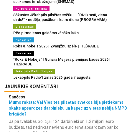
satiksmes ierobežojumi (SHĒMAS)
Kultūra un izglītība
Sākusies Jēkabpils pilsētas svētku – “Divi krasti, viena
sirds!” - nedēļa, pasākumi katru dienu (PROGRAMMA)
Vides ziņas
Pēc pirmdienas gaidāms vēsāks laiks
Noskaties
Roks & hokejs 2026 | Zvaigžņu spēle | TIEŠRAIDE
Noskaties
"Roks & Hokejs" | Gunāra Meijera piemiņas kauss 2026 |
TIEŠRAIDE
Jēkabpils Radio 1 ziņas
Jēkabpils Radio1 ziņas 2026.gada 7.augustā
JAUNĀKIE KOMENTĀRI
Sančess
Mums raksta: Vai Viesītes pilsētas svētkos bija pietiekams
skaits apsardzes darbinieku un kāpēc uz vietas nebija NMPD
brigāde?
Ja pašvaldības policijā ir 24 darbinieki un 1.2 miljoni euro
budžets, tad nedrīkst nevienu euro tērēt apsardzēm par ko