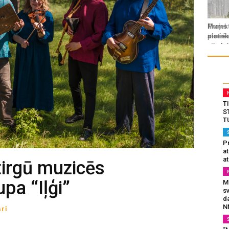
T
S
T
Pr
a
at
tirgū muzicēs
pa “Iļģi”
Mu
s
da
N
ri