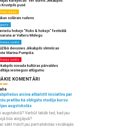
ājas kafejnīcas” ver durvis Jēkabpils
 Krustpils pusē
Vides ziņas
ākas solārais rudens
Sports
eviešu hokejs "Roks & hokejs" festivālā
 saruna ar Valteru Midegu
Dienas izvēle
ūžībā devusies Jēkabpils slimnīcas
rste Marina Pumpiša
Dienas izvēle
ēkabpils novada kultūras pārvaldes
dītāja iesniegusi atlūgumu
ĀKIE KOMENTĀRI
aha
bpiliešus aicina atbalstīt iniciatīvu par
nšu pratību kā obligātu studiju kursu
vijas augstskolās
i augstskolā? Varbūt labāk tad, kad jau
ijā būs aizgājuši?
ar sākt mācīt jau pamatskolas vecākajās