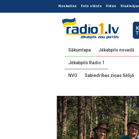
Noskaties
Foto stāsts
Video
Sludināju
Sākumlapa
Jēkabpils novadā
Jēkabpils Radio 1
NVO
Sabiedrības ziņas Sēlijā