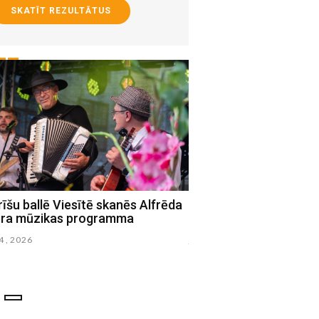
SKATĪT REZULTĀTUS
īšu ballē Viesītē skanēs Alfrēda
Studentu īsfilmu festi
era mūzikas programma
notiks Latgalē un Sēlij
24 , 2026
julijs 19 , 2026