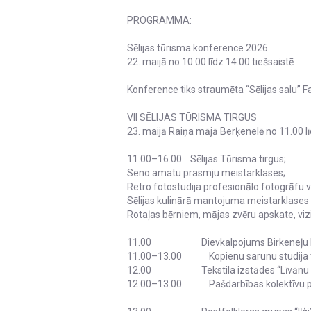
PROGRAMMA:
Sēlijas tūrisma konference 2026
22. maijā no 10.00 līdz 14.00 tiešsaistē
Konference tiks straumēta “Sēlijas salu”
VII SĒLIJAS TŪRISMA TIRGUS
23. maijā Raiņa mājā Berķenelē no 11.00 l
11.00–16.00 Sēlijas Tūrisma tirgus;
Seno amatu prasmju meistarklases;
Retro fotostudija profesionālo fotogrāfu 
Sēlijas kulinārā mantojuma meistarklases
Rotaļas bērniem, mājas zvēru apskate, viz
11.00 Dievkalpojums Birkeneļu luterāņu
11.00–13.00 Kopienu sarunu studija tie
12.00 Tekstila izstādes “Līvānu paved
12.00–13.00 Pašdarbības kolektīvu prie