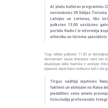
Ar plašu kultūras programmu 23
norisināsies VII Sēlijas Tūrisma
Latvijas un Lietuvas, tiks iz
pulksten 13.00 uzstāsies galve
portālu Radio1.lv informēja kopi
attiecību un tūrisma speciālists
Tirgu atklās pulksten 11.00 ar dievkalp
dievnamam savas draudzes vairs nav ko
okupācijas laikā baznīca ir avārijas stāv
atjaunot, tāpēc katrs notikums šeit ir ļoti
Tirgus vadītāji iejutīsies Rai
faktiem un atmiņām no Raiņa bē
piedalīties seno amatu prasmju
fotostudija profesionālo fotog