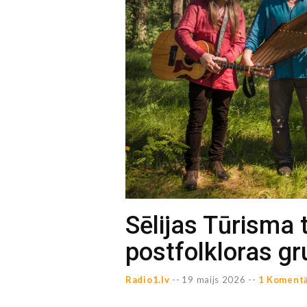
Sēlijas Tūrisma 
postfolkloras gru
Radio1.lv
--
19 maijs 2026 --
1 Komentā