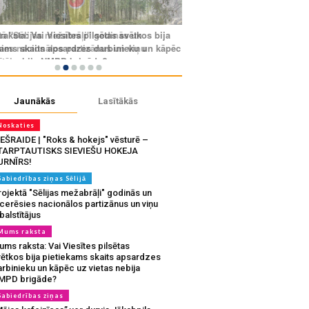
Jaunākās
Lasītākās
Noskaties
IEŠRAIDE | "Roks & hokejs" vēsturē –
TARPTAUTISKS SIEVIEŠU HOKEJA
URNĪRS!
Sabiedrības ziņas Sēlijā
ojektā "Sēlijas mežabrāļi" godinās un
tcerēsies nacionālos partizānus un viņu
balstītājus
Mums raksta
ms raksta: Vai Viesītes pilsētas
vētkos bija pietiekams skaits apsardzes
rbinieku un kāpēc uz vietas nebija
MPD brigāde?
Sabiedrības ziņas