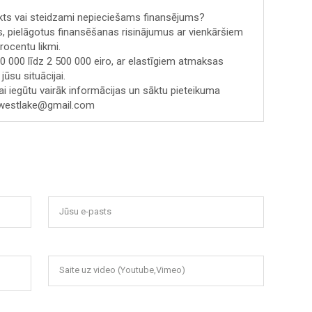
ekts vai steidzami nepieciešams finansējums?
 pielāgotus finansēšanas risinājumus ar vienkāršiem
ocentu likmi.
 000 līdz 2 500 000 eiro, ar elastīgiem atmaksas
jūsu situācijai.
lai iegūtu vairāk informācijas un sāktu pieteikuma
anwestlake@gmail.com
Jūsu e-pasts
Saite uz video (Youtube,Vimeo)