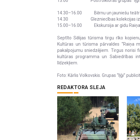
13.00 Postfolkloras grupas “Iļģi” 
14.30–16.00 Bērnu un jauniešu teātra i
14.30 Glezniecības kolekcijas izstāde
15.00–16.00 Ekskursija ar gidu Raiņa 
Septīto Sēlijas tūrisma tirgu rīko kopie
Kultūras un tūrisma pārvaldes “Raiņa m
pakalpojumu sniedzējiem. Tirgus norisi f
kultūras programma un Sabiedrības inte
līdzekļiem.
Foto: Kārlis Volkovskis. Grupas “Iļģi” publici
REDAKTORA SLEJA