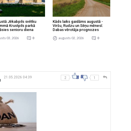
ustā Jēkabpils svētku
Kāds laiks gaidāms augustā -
mmā Krustpils parkā
Viršu, Rudzu un Sēņu mēnesī.
āsies senioru diena
Dabas vērotāja prognozes
sts 03 , 2026
0
augusts 02 , 2026
0
21.05.2026 04:39
2
1
m