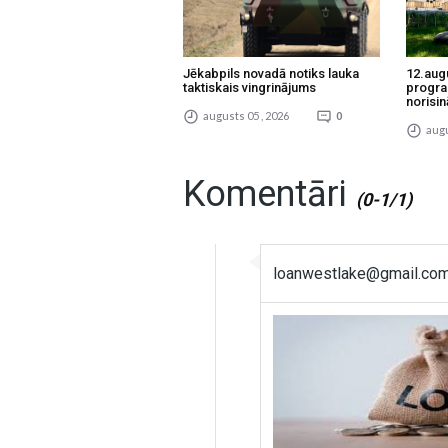
Jēkabpils novadā notiks lauka
12.aug
taktiskais vingrinājums
progra
norisin
augusts 05 , 2026
0
augu
Komentāri
(0-1/1)
loanwestlake@gmail.co