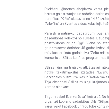
Pliekšānu ģimenes ābeļdārzā varēs pied
bērnus gaidīs rotaļas un radošās darbnīca
darbnīcas “Klēts” skatuves no 14.30 izrād
“Arlekīns” un Sventes vidusskolas leļļu teāt
Paralēli amatnieku gadatirgum būs ar
pašdarbības kolektīvi no Ilūkstes, Daugav
postfolkloras grupa “Iļģi”. Viena no st
grupām savas darbības 45 gados izdevusi
mūzikas ierakstu gada balvu “Zelta mikrof
koncerts ar Sēlijas kultūras programmas fi
Sēlijas Tūrisma tirgū tiks atklātas arī mā
notiks tekstilmākslas izstādes “Līvān
Berķeneles pusmuižā, kas ir “Raiņa mājas B
Tajā eksponēti Sēlijas muzeju krājumos e
zemes ainavām.
Tirgum sekot līdzi varēs arī tiešraidē. No t
organizē kopienu sadarbības tīkls “Sēlija
varēs vērot Facebook un YouTube kontā no