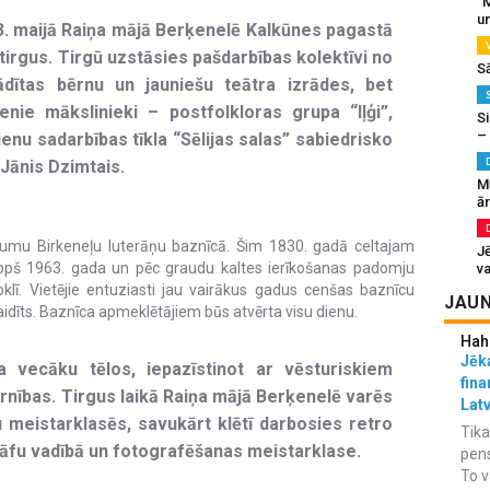
“M
un
. maijā Raiņa mājā Berķenelē Kalkūnes pagastā
 tirgus. Tirgū uzstāsies pašdarbības kolektīvi no
S
rādītas bērnu un jauniešu teātra izrādes, bet
nie mākslinieki – postfolkloras grupa “Iļģi”,
Si
–
enu sadarbības tīkla “Sēlijas salas” sabiedrisko
 Jānis Dzimtais.
M
ā
ojumu Birkeneļu luterāņu baznīcā. Šim 1830. gadā celtajam
J
pš 1963. gada un pēc graudu kaltes ierīkošanas padomju
va
oklī. Vietējie entuziasti jau vairākus gadus cenšas baznīcu
JAUN
 gaidīts. Baznīca apmeklētājiem būs atvērta visu dienu.
Hah
Jēka
ņa vecāku tēlos, iepazīstinot ar vēsturiskiem
fina
rnības. Tirgus laikā Raiņa mājā Berķenelē varēs
Lat
 meistarklasēs, savukārt klētī darbosies retro
Tika
rāfu vadībā un fotografēšanas meistarklase.
pens
To v