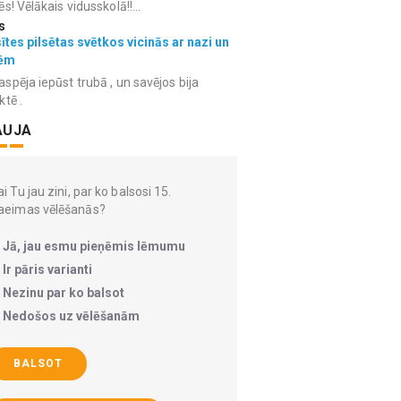
ēs! Vēlākais vidusskolā!!...
s
ītes pilsētas svētkos vicinās ar nazi un
ēm
spēja iepūst trubā , un savējos bija
ktē .
AUJA
i Tu jau zini, par ko balsosi 15.
aeimas vēlēšanās?
Jā, jau esmu pieņēmis lēmumu
Ir pāris varianti
Nezinu par ko balsot
Nedošos uz vēlēšanām
BALSOT