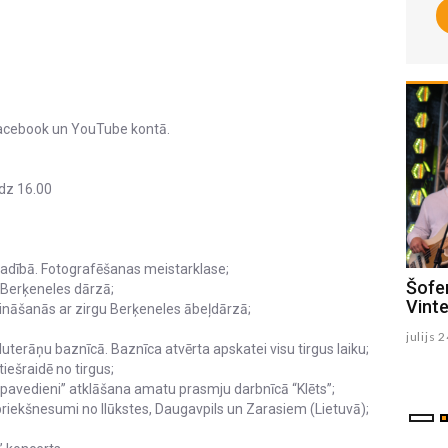
 Facebook un YouTube kontā.
īdz 16.00
vadībā. Fotografēšanas meistarklase;
Sēlijas dievnamos izskanēs
Šofer
 Berķeneles dārzā;
koncertlekciju triloģija par latviešu
Vint
ināšanās ar zirgu Berķeneles ābeļdārzā;
mūziku (FOTO)
julijs 
 baznīcā. Baznīca atvērta apskatei visu tirgus laiku;
julijs 24 , 2026
šraidē no tirgus;
ieni” atklāšana amatu prasmju darbnīcā “Klēts”;
kšnesumi no Ilūkstes, Daugavpils un Zarasiem (Lietuvā);