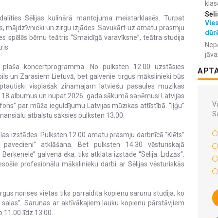
klas
Sēli
alīties Sēlijas kulinārā mantojuma meistarklasēs. Turpat
Vies
s, mājdzīvnieki un zirgu izjādes. Savukārt uz amatu prasmju
dūr
es spēlēs bērnu teātris “Smaidīgā varavīksne”, teātra studija
Nepa
ris.
jāva
ī plaša koncertprogramma. No pulksten 12.00 uzstāsies
APT
pils un Zarasiem Lietuvā, bet galvenie tirgus mākslinieki būs
arptautiski visplašāk zināmajām latviešu pasaules mūzikas
 18 albumus un nupat 2026. gada sākumā saņēmusi Latvijas
Va
ons” par mūža ieguldījumu Latvijas mūzikas attīstībā. “Iļģu”
S
nansiālu atbalstu sāksies pulksten 13.00.
kslas izstādes. Pulksten 12.00 amatu prasmju darbnīcā “Klēts”
u pavedieni” atklāšana. Bet pulksten 14.30 vēsturiskajā
erķenelē” galvenā ēka, tiks atklāta izstāde “Sēlija. Līdzās”.
sošie profesionālu mākslinieku darbi ar Sēlijas vēsturiskās
irgus norises vietas tiks pārraidīta kopienu sarunu studija, ko
s salas”. Sarunas ar aktīvākajiem lauku kopienu pārstāvjiem
 11.00 līdz 13.00.