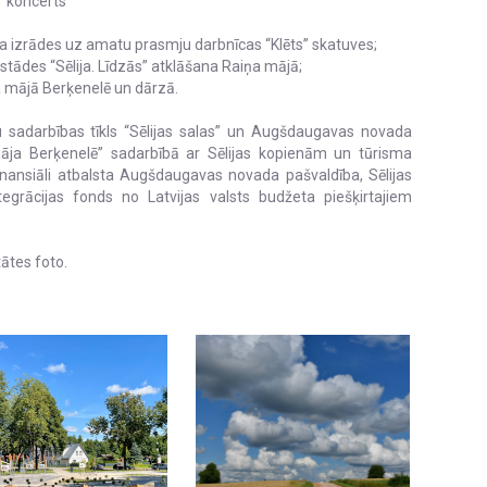
koncerts
zrādes uz amatu prasmju darbnīcas “Klēts” skatuves;
s “Sēlija. Līdzās” atklāšana Raiņa mājā;
mājā Berķenelē un dārzā.
nu sadarbības tīkls “Sēlijas salas” un Augšdaugavas novada
āja Berķenelē” sadarbībā ar Sēlijas kopienām un tūrisma
inansiāli atbalsta Augšdaugavas novada pašvaldība, Sēlijas
grācijas fonds no Latvijas valsts budžeta piešķirtajiem
tātes foto.