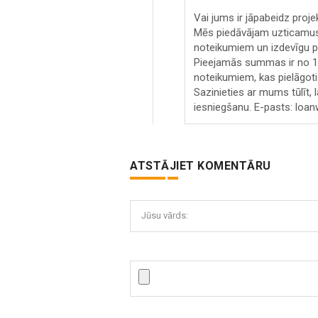
Vai jums ir jāpabeidz proj
Mēs piedāvājam uzticamus,
noteikumiem un izdevīgu pr
Pieejamās summas ir no 10
noteikumiem, kas pielāgoti 
Sazinieties ar mums tūlīt, 
iesniegšanu. E-pasts: lo
ATSTĀJIET KOMENTĀRU
Jūsu vārds: