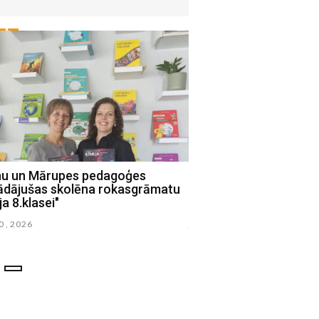
nu un Mārupes pedagoģes
Līvānos uzsākta Rīgas 
rādājušas skolēna rokasgrāmatu
brauktuves asfaltbet
ja 8.klasei"
frēzēšana
30 , 2026
julijs 28 , 2026