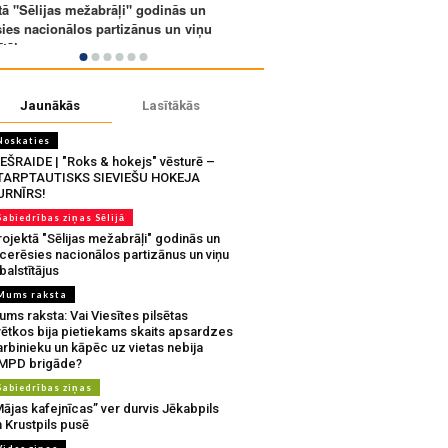
Jaunākās
Lasītākās
Noskaties
IEŠRAIDE | "Roks & hokejs" vēsturē –
TARPTAUTISKS SIEVIEŠU HOKEJA
URNĪRS!
Sabiedrības ziņas Sēlijā
ojektā "Sēlijas mežabrāļi" godinās un
tcerēsies nacionālos partizānus un viņu
balstītājus
Mums raksta
ms raksta: Vai Viesītes pilsētas
vētkos bija pietiekams skaits apsardzes
rbinieku un kāpēc uz vietas nebija
MPD brigāde?
Sabiedrības ziņas
ājas kafejnīcas” ver durvis Jēkabpils
 Krustpils pusē