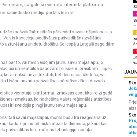
. Piemēram, Latgalē šo vienoto interneta platformu
S
ormē sabiedrisko mediju portāls lsm.lv.
Si
–
 daudzām pašvaldībām nācās pārveidot savas mājaslapas, jo
ki. Valsts kanceleja piedāvājusi pašvaldībām izvēlēties
M
ā
 to uzturēšanu un datu drošību. Šo iespēju Latgalē pagaidām
J
anās par to, vai mēs veidojam jaunu savu mājaslapu, jo
va
nokalpojusi un neatbilda daudzām mūsdienu prasībām. Tāpēc
JAUN
, kura maksā nevis tūkstoti, bet desmitus tūkstošu, vai
stīja Līvānu novada pašvaldības pārstāvis Jānis Vaivods.
Sko
Jēka
joties vienotajai platformai, izmaksas esot tikai reizi gadā.
vin
ēšanas izmaksas, ko nodrošina Valsts reģionālās attīstības
Prie
t ir izveidojis pilnīgi jaunu savu mājaslapu.
aizs
Sko
ionalitāti savai mājaslapai, mums būs ātra reaģēšana uz
Proj
ut kādu ziņu no tehniskā atbalsta dienesta, ja kaut kas
atc
a pašvaldības Informācijas tehnoloģiju nodaļas
atba