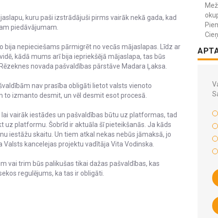
Meža
okup
slapu, kuru paši izstrādājuši pirms vairāk nekā gada, kad
Piem
otajam piedāvājumam.
Cieņ
 ko bija nepieciešams pārmigrēt no vecās mājaslapas. Līdz ar
APT
 vidē, kādā mums arī bija iepriekšējā mājaslapa, tas būs
īja Rēzeknes novada pašvaldības pārstāve Madara Ļaksa.
Va
aldībām nav prasība obligāti lietot valsts vienoto
S
m to izmanto desmit, un vēl desmit esot procesā.
lai vairāk iestādes un pašvaldības būtu uz platformas, tad
t uz platformu. Šobrīd ir aktuāla šī pieteikšanās. Ja kāds
unu iestāžu skaitu. Un tiem atkal nekas nebūs jāmaksā, jo
 Valsts kancelejas projektu vadītāja Vita Vodinska.
iem vai trim būs palikušas tikai dažas pašvaldības, kas
kos regulējums, ka tas ir obligāti.