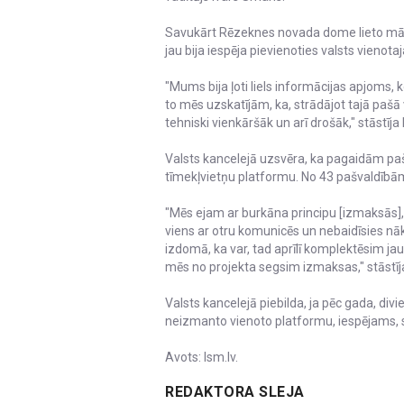
Savukārt Rēzeknes novada dome lieto māja
jau bija iespēja pievienoties valsts vien
"Mums bija ļoti liels informācijas apjoms,
to mēs uzskatījām, ka, strādājot tajā pašā
tehniski vienkāršāk un arī drošāk," stāst
Valsts kancelejā uzsvēra, ka pagaidām pašv
tīmekļvietņu platformu. No 43 pašvaldībā
"Mēs ejam ar burkāna principu [izmaksās], 
viens ar otru komunicēs un nebaidīsies nāk
izdomā, ka var, tad aprīlī komplektēsim ja
mēs no projekta segsim izmaksas," stāstīja
Valsts kancelejā piebilda, ja pēc gada, div
neizmanto vienoto platformu, iespējams, se
Avots: lsm.lv.
REDAKTORA SLEJA