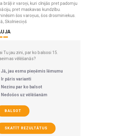
 brāļi ir varoņi, kuri cīnijās pret padomju
āciju, pret maskavas kundzību.
inēsim šos varoņus, šos drosminiekus.
ā, Skolnieciņš
AUJA
i Tu jau zini, par ko balsosi 15.
aeimas vēlēšanās?
Jā, jau esmu pieņēmis lēmumu
Ir pāris varianti
Nezinu par ko balsot
Nedošos uz vēlēšanām
BALSOT
SKATĪT REZULTĀTUS