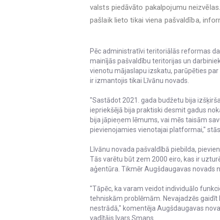
valsts piedāvāto pakalpojumu neizvēlas
pašlaik lieto tikai viena pašvaldība, inf
Pēc administratīvi teritoriālās reformas
mainījās pašvaldību teritorijas un darbinie
vienotu mājaslapu izskatu, parūpēties par
ir izmantojis tikai Līvānu novads.
"Sastādot 2021. gada budžetu bija izšķirš
iepriekšējā bija praktiski desmit gadus 
bija jāpieņem lēmums, vai mēs taisām savu
pievienojamies vienotajai platformai," stā
Līvānu novada pašvaldībā piebilda, pievieno
Tās varētu būt zem 2000 eiro, kas ir uztur
aģentūra. Tikmēr Augšdaugavas novads nupa
"Tāpēc, ka varam veidot individuālo funkc
tehniskām problēmām. Nevajadzēs gaidīt ka
nestrādā," komentēja Augšdaugavas novad
vadītājs Ivars Smans.