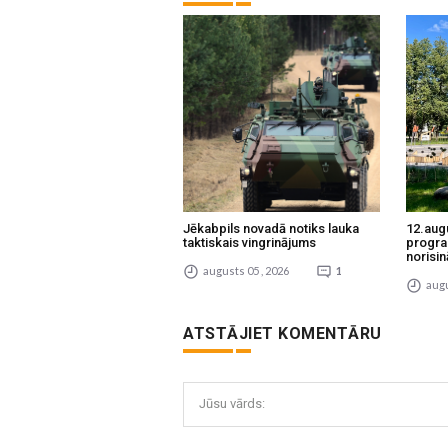
Jēkabpils novadā notiks lauka
12.aug
taktiskais vingrinājums
progra
norisin
augusts 05 , 2026
1
augu
ATSTĀJIET KOMENTĀRU
Jūsu vārds: