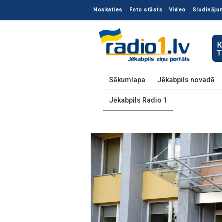
Noskaties
Foto stāsts
Video
Sludināju
Sākumlapa
Jēkabpils novadā
Jēkabpils Radio 1