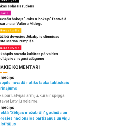
Vides ziņas
ākas solārais rudens
Sports
eviešu hokejs "Roks & hokejs" festivālā
 saruna ar Valteru Midegu
Dienas izvēle
ūžībā devusies Jēkabpils slimnīcas
rste Marina Pumpiša
Dienas izvēle
ēkabpils novada kultūras pārvaldes
dītāja iesniegusi atlūgumu
ĀKIE KOMENTĀRI
lnieciņš
bpils novadā notiks lauka taktiskais
grinājums
ks par Latvijas armiju, kura ir spējīga
tāvēt Latviju nelaimē.
lnieciņš
ektā "Sēlijas mežabrāļi" godinās un
erēsies nacionālos partizānus un viņu
lstītājus