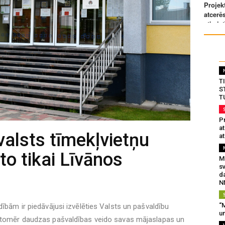
T
S
T
Pr
a
valsts tīmekļvietņu
at
o tikai Līvānos
Mu
s
da
N
“M
dībām ir piedāvājusi izvēlēties Valsts un pašvaldību
un
, tomēr daudzas pašvaldības veido savas mājaslapas un