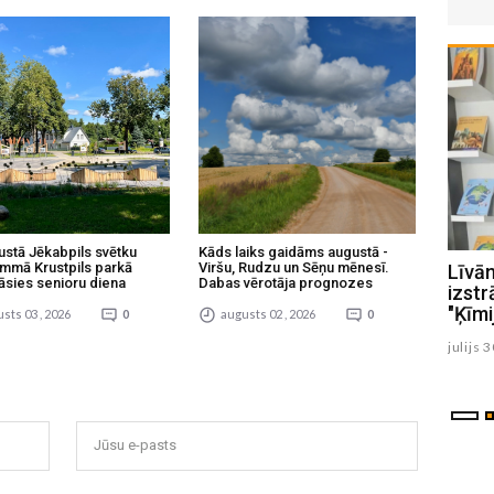
ustā Jēkabpils svētku
Kāds laiks gaidāms augustā -
mmā Krustpils parkā
Viršu, Rudzu un Sēņu mēnesī.
Līvānos, sākot degt elektrības
Līvā
āsies senioru diena
Dabas vērotāja prognozes
vadiem, no ēkas evakuējas astoņi
izst
cilvēki
"Ķīmi
sts 03 , 2026
0
augusts 02 , 2026
0
augusts 04 , 2026
julijs 
Jūsu e-pasts