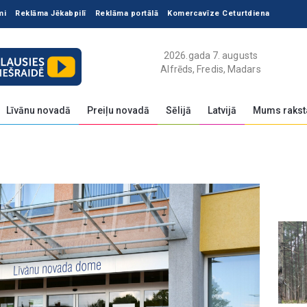
mi
Reklāma Jēkabpilī
Reklāma portālā
Komercavīze Ceturtdiena
2026.gada 7. augusts
Alfrēds, Fredis, Madars
Līvānu novadā
Preiļu novadā
Sēlijā
Latvijā
Mums rakst